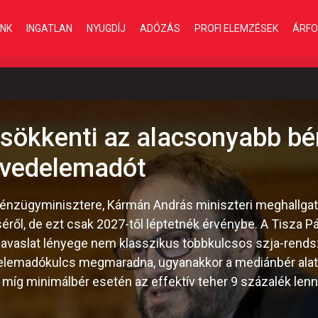
INK
INGATLAN
NYUGDÍJ
ADÓZÁS
PROFI ELEMZÉSEK
ÁRFO
sökkenti az alacsonyabb bé
övedelemadót
pénzügyminisztere, Kármán András miniszteri meghallgatá
ől, de ezt csak 2027-től léptetnék érvénybe. A Tisza Pá
a javaslat lényege nem klasszikus többkulcsos szja-rends
elemadókulcs megmaradna, ugyanakkor a mediánbér alatt
 míg minimálbér esetén az effektív teher 9 százalék lenn