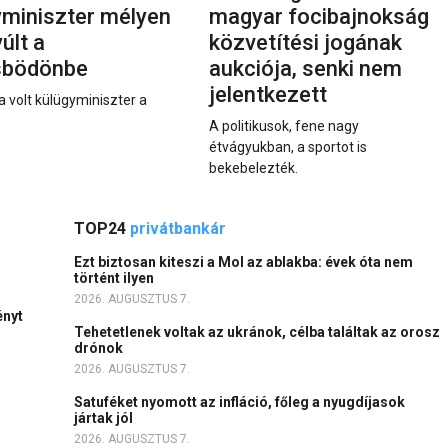
yminiszter mélyen
magyar focibajnokság
últ a
közvetítési jogának
sbödönbe
aukciója, senki nem
jelentkezett
a volt külügyminiszter a
A politikusok, fene nagy
étvágyukban, a sportot is
bekebelezték.
TOP24
privátbankár
Ezt biztosan kiteszi a Mol az ablakba: évek óta nem
történt ilyen
2026. AUGUSZTUS 7.
ényt
Tehetetlenek voltak az ukránok, célba találtak az orosz
drónok
2026. AUGUSZTUS 7.
Satuféket nyomott az infláció, főleg a nyugdíjasok
jártak jól
2026. AUGUSZTUS 7.