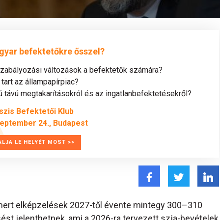
gyar befektetőkre ősszel?
szabályozási változások a befektetők számára?
tart az állampapírpiac?
távú megtakarításokról és az ingatlanbefektetésekről?
szis Befektetői Klub
zeptember 24., Budapest
ALJA LE HELYÉT MOST >>
smert elképzelések 2027-től évente mintegy 300–310
sést jelenthetnek, ami a 2026-ra tervezett szja-bevételek