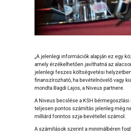
„A jelenlegi információk alapján ez egy 
amely érzékelhetően javíthatná az alacs
jelenlegi feszes költségvetési helyzetbe
finanszírozható, ha bevételnövelő vagy k
mondta Bagdi Lajos, a Niveus partnere.
A Niveus becslése a KSH bérmegoszlási ad
teljesen pontos számítás jelenleg még 
milliárd forintos szja-bevétellel számol.
A számítások szerint a minimálbéren fogl