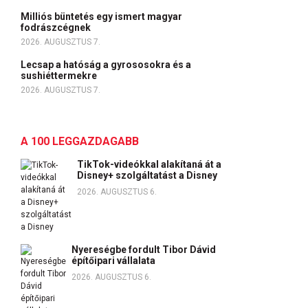
Milliós büntetés egy ismert magyar
fodrászcégnek
2026. AUGUSZTUS 7.
Lecsap a hatóság a gyrososokra és a
sushiéttermekre
2026. AUGUSZTUS 7.
A 100 LEGGAZDAGABB
TikTok-videókkal alakítaná át a
Disney+ szolgáltatást a Disney
2026. AUGUSZTUS 6.
Nyereségbe fordult Tibor Dávid
építőipari vállalata
2026. AUGUSZTUS 6.