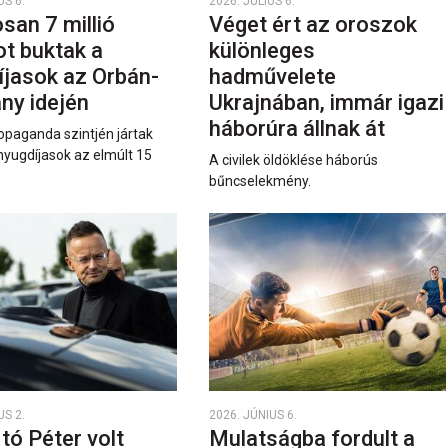
US 6.
2026. JÚLIUS 6.
san 7 millió
Véget ért az oroszok
ot buktak a
különleges
íjasok az Orbán-
hadművelete
ny idején
Ukrajnában, immár igazi
háborúra állnak át
opaganda szintjén jártak
nyugdíjasok az elmúlt 15
A civilek öldöklése háborús
bűncselekmény.
US 2.
2026. JÚNIUS 6.
rtó Péter volt
Mulatságba fordult a