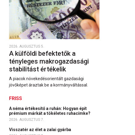
2026. AUGUSZTUS 5.
A külföldi befektetők a
tényleges makrogazdasági
stabilitást értékelik
A piacok növekedésorientált gazdasági
jövőképet áraztak be a kormányváltással.
FRISS
A néma értékesítő a ruhán: Hogyan épít
prémium márkát a tökéletes ruhacímke?
2026. AUGUSZTUS 7.
Visszatér az élet a zalai gyárba