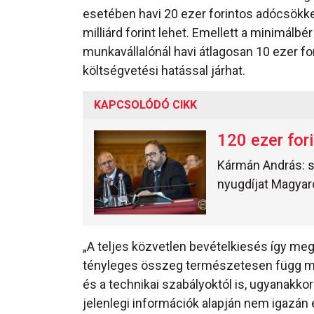
esetében havi 20 ezer forintos adócsökk
milliárd forint lehet. Emellett a minimálbé
munkavállalónál havi átlagosan 10 ezer for
költségvetési hatással járhat.
KAPCSOLÓDÓ CIKK
120 ezer for
Kármán András: s
nyugdíjat Magyar
„A teljes közvetlen bevételkiesés így megk
tényleges összeg természetesen függ majd
és a technikai szabályoktól is, ugyanakk
jelenlegi információk alapján nem igazán 