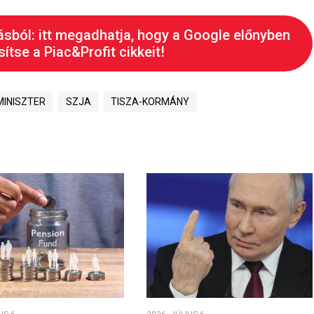
ásból: itt megadhatja, hogy a Google előnyben
ítse a Piac&Profit cikkeit!
INISZTER
SZJA
TISZA-KORMÁNY