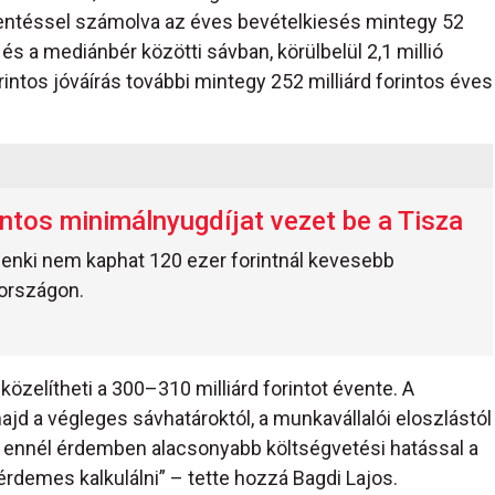
entéssel számolva az éves bevételkiesés mintegy 52
r és a mediánbér közötti sávban, körülbelül 2,1 millió
intos jóváírás további mintegy 252 milliárd forintos éves
intos minimálnyugdíjat vezet be a Tisza
enki nem kaphat 120 ezer forintnál kevesebb
országon.
özelítheti a 300–310 milliárd forintot évente. A
 a végleges sávhatároktól, a munkavállalói eloszlástól
or ennél érdemben alacsonyabb költségvetési hatással a
érdemes kalkulálni” – tette hozzá Bagdi Lajos.