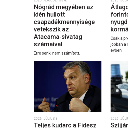
2026. AUGUSZTUS 4.
2026. JÚLI
Nógrád megyében az
Átlago
idén hullott
forint
csapadékmennyisége
nyugd
vetekszik az
kormá
Atacama‑sivatag
Csak a pr
számaival
jobban a 
évben.
Erre senki nem számított.
2026. JÚLIUS 3.
2026. JÚLI
Teljes kudarc a Fidesz
Szijjá