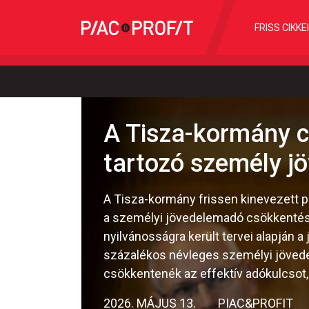
FRISS CIKKE
A Tisza-kormány c
tartozó személy j
A Tisza-kormány frissen kinevezett 
a személyi jövedelemadó csökkentésér
nyilvánosságra került tervei alapján 
százalékos névleges személyi jöved
csökkentenék az effektív adókulcsot,
2026. MÁJUS 13.
PIAC&PROFIT