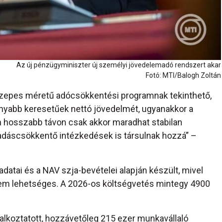
Az új pénzügyminiszter új személyi jövedelemadó rendszert akar
Fotó: MTI/Balogh Zoltán
közepes méretű adócsökkentési programnak tekinthető,
onyabb keresetűek nettó jövedelmét, ugyanakkor a
n hosszabb távon csak akkor maradhat stabilan
iadáscsökkentő intézkedések is társulnak hozzá” –
atai és a NAV szja-bevételei alapján készült, mivel
nem lehetséges. A 2026-os költségvetés mintegy 4900
alkoztatott, hozzávetőleg 215 ezer munkavállaló