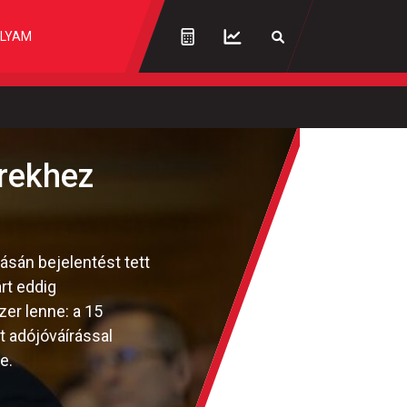
LYAM
rekhez
sán bejelentést tett
rt eddig
zer lenne: a 15
 adójóváírással
e.