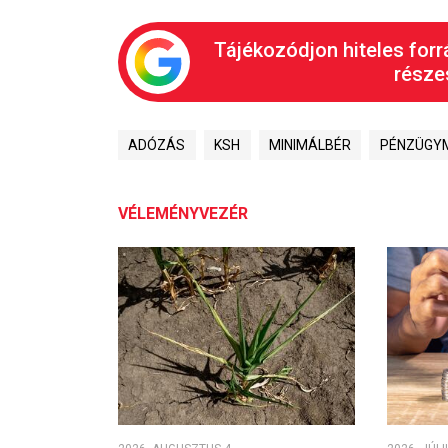
Tájékozódjon hiteles forr
részes
ADÓZÁS
KSH
MINIMÁLBÉR
PÉNZÜGYM
VÉLEMÉNYVEZÉR