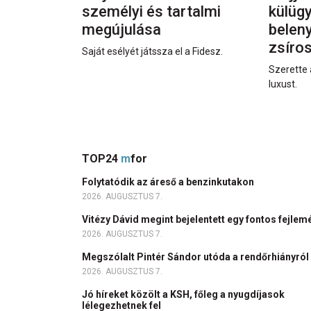
személyi és tartalmi
külüg
megújulása
beleny
zsíro
Saját esélyét játssza el a Fidesz.
Szerette 
luxust.
TOP24
m
for
Folytatódik az áreső a benzinkutakon
2026. AUGUSZTUS 7.
Vitézy Dávid megint bejelentett egy fontos fejlem
2026. AUGUSZTUS 7.
Megszólalt Pintér Sándor utóda a rendőrhiányról
2026. AUGUSZTUS 7.
Jó híreket közölt a KSH, főleg a nyugdíjasok
lélegezhetnek fel