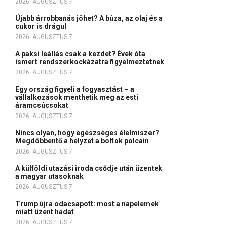
2026. AUGUSZTUS 7.
Újabb árrobbanás jöhet? A búza, az olaj és a
cukor is drágul
2026. AUGUSZTUS 7.
A paksi leállás csak a kezdet? Évek óta
ismert rendszerkockázatra figyelmeztetnek
2026. AUGUSZTUS 7.
Egy ország figyeli a fogyasztást – a
vállalkozások menthetik meg az esti
áramcsúcsokat
2026. AUGUSZTUS 7.
Nincs olyan, hogy egészséges élelmiszer?
Megdöbbentő a helyzet a boltok polcain
2026. AUGUSZTUS 7.
A külföldi utazási iroda csődje után üzentek
a magyar utasoknak
2026. AUGUSZTUS 7.
Trump újra odacsapott: most a napelemek
miatt üzent hadat
2026. AUGUSZTUS 7.