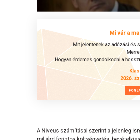
Mi vár a ma
Mit jelentenek az adózási és 
Merre 
Hogyan érdemes gondolkodni a hosszú 
Klas
2026. s
FOGL
A Niveus számításai szerint a jelenleg i
milliárd forintos költségvetési bevételkie