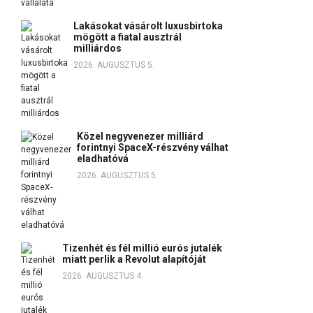
Lakásokat vásárolt luxusbirtoka
mögött a fiatal ausztrál
milliárdos
2026. AUGUSZTUS 5.
Közel negyvenezer milliárd
forintnyi SpaceX-részvény válhat
eladhatóvá
2026. AUGUSZTUS 5.
Tizenhét és fél millió eurós jutalék
miatt perlik a Revolut alapítóját
2026. AUGUSZTUS 4.