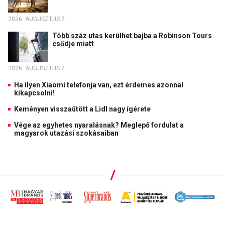
2026. AUGUSZTUS 7.
Több száz utas kerülhet bajba a Robinson Tours
csődje miatt
2026. AUGUSZTUS 7.
Ha ilyen Xiaomi telefonja van, ezt érdemes azonnal
kikapcsolni!
Keményen visszaütött a Lidl nagy ígérete
Vége az egyhetes nyaralásnak? Meglepő fordulat a
magyarok utazási szokásaiban