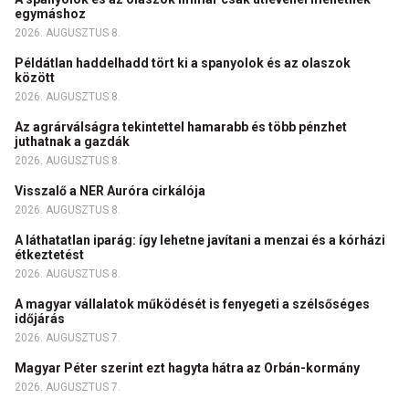
egymáshoz
2026. AUGUSZTUS 8.
Példátlan haddelhadd tört ki a spanyolok és az olaszok
között
2026. AUGUSZTUS 8.
Az agrárválságra tekintettel hamarabb és több pénzhet
juthatnak a gazdák
2026. AUGUSZTUS 8.
Visszalő a NER Auróra cirkálója
2026. AUGUSZTUS 8.
A láthatatlan iparág: így lehetne javítani a menzai és a kórházi
étkeztetést
2026. AUGUSZTUS 8.
A magyar vállalatok működését is fenyegeti a szélsőséges
időjárás
2026. AUGUSZTUS 7.
Magyar Péter szerint ezt hagyta hátra az Orbán-kormány
2026. AUGUSZTUS 7.