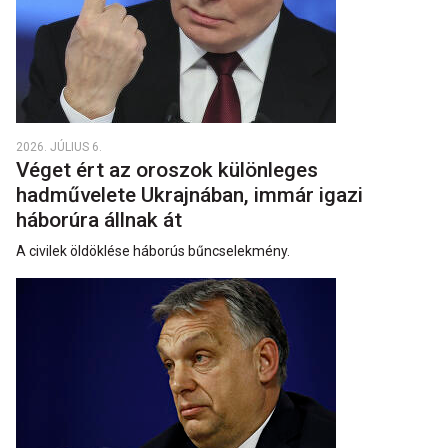
2026. JÚLIUS 6.
Véget ért az oroszok különleges
hadművelete Ukrajnában, immár igazi
háborúra állnak át
A civilek öldöklése háborús bűncselekmény.