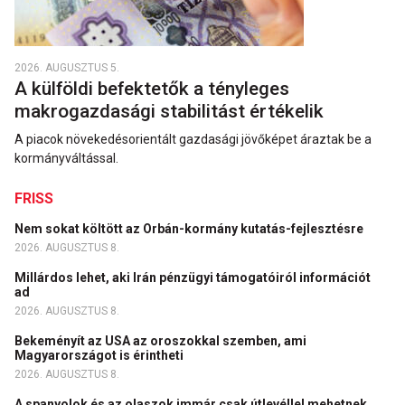
2026. AUGUSZTUS 5.
A külföldi befektetők a tényleges
makrogazdasági stabilitást értékelik
A piacok növekedésorientált gazdasági jövőképet áraztak be a
kormányváltással.
FRISS
Nem sokat költött az Orbán-kormány kutatás-fejlesztésre
2026. AUGUSZTUS 8.
Millárdos lehet, aki Irán pénzügyi támogatóiról információt
ad
2026. AUGUSZTUS 8.
Bekeményít az USA az oroszokkal szemben, ami
Magyarországot is érintheti
2026. AUGUSZTUS 8.
A spanyolok és az olaszok immár csak útlevéllel mehetnek