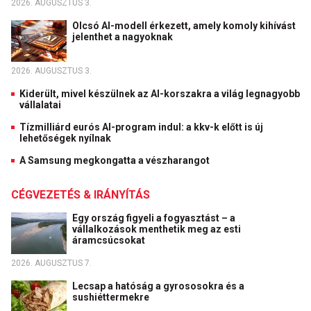
2026. AUGUSZTUS 3.
Olcsó AI-modell érkezett, amely komoly kihívást
jelenthet a nagyoknak
2026. AUGUSZTUS 3.
Kiderült, mivel készülnek az AI-korszakra a világ legnagyobb
vállalatai
Tízmilliárd eurós AI-program indul: a kkv-k előtt is új
lehetőségek nyílnak
A Samsung megkongatta a vészharangot
CÉGVEZETÉS & IRÁNYÍTÁS
Egy ország figyeli a fogyasztást – a
vállalkozások menthetik meg az esti
áramcsúcsokat
2026. AUGUSZTUS 7.
Lecsap a hatóság a gyrososokra és a
sushiéttermekre