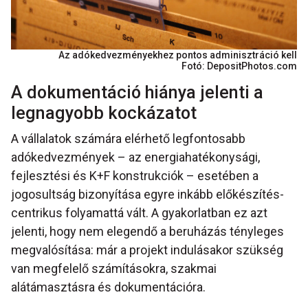
Az adókedvezményekhez pontos adminisztráció kell
Fotó: DepositPhotos.com
A dokumentáció hiánya jelenti a
legnagyobb kockázatot
A vállalatok számára elérhető legfontosabb
adókedvezmények – az energiahatékonysági,
fejlesztési és K+F konstrukciók – esetében a
jogosultság bizonyítása egyre inkább előkészítés-
centrikus folyamattá vált. A gyakorlatban ez azt
jelenti, hogy nem elegendő a beruházás tényleges
megvalósítása: már a projekt indulásakor szükség
van megfelelő számításokra, szakmai
alátámasztásra és dokumentációra.