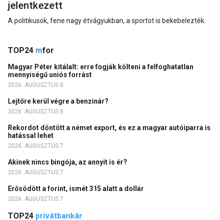
jelentkezett
A politikusok, fene nagy étvágyukban, a sportot is bekebelezték.
TOP24
m
for
Magyar Péter kitálalt: erre fogják költeni a felfoghatatlan
mennyiségű uniós forrást
2026. AUGUSZTUS 8.
Lejtőre kerül végre a benzinár?
2026. AUGUSZTUS 8.
Rekordot döntött a német export, és ez a magyar autóiparra is
hatással lehet
2026. AUGUSZTUS 7.
Akinek nincs bingója, az annyit is ér?
2026. AUGUSZTUS 7.
Erősödött a forint, ismét 315 alatt a dollár
2026. AUGUSZTUS 7.
TOP24
privátbankár