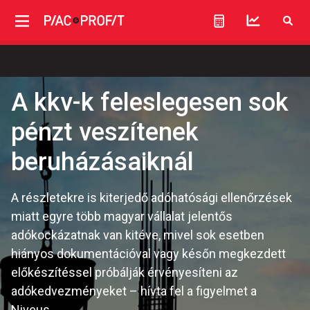
A kkv-k feleslegesen sok
pénzt veszítenek
beruházásaiknál
A részletekre is kiterjedő adóhatósági ellenőrzések
miatt egyre több magyar vállalat jelentős
adókockázatnak van kitéve, mivel sok esetben
hiányos dokumentációval vagy későn megkezdett
előkészítéssel próbálják érvényesíteni az
adókedvezményeket – hívta fel a figyelmet a
Niveus.