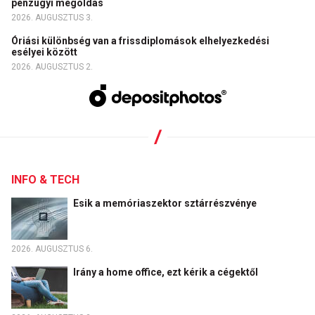
pénzügyi megoldás
2026. AUGUSZTUS 3.
Óriási különbség van a frissdiplomások elhelyezkedési
esélyei között
2026. AUGUSZTUS 2.
INFO & TECH
Esik a memóriaszektor sztárrészvénye
2026. AUGUSZTUS 6.
Irány a home office, ezt kérik a cégektől