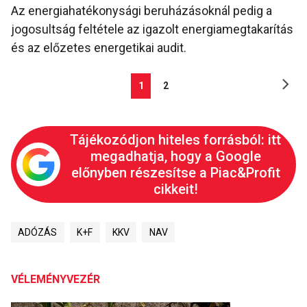
Az energiahatékonysági beruházásoknál pedig a
jogosultság feltétele az igazolt energiamegtakarítás
és az előzetes energetikai audit.
1
2
Tájékozódjon hiteles forrásból: itt
megadhatja, hogy a Google
előnyben részesítse a Piac&Profit
cikkeit!
ADÓZÁS
K+F
KKV
NAV
VÉLEMÉNYVEZÉR