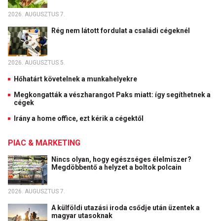
2026. AUGUSZTUS 7.
Rég nem látott fordulat a családi cégeknél
2026. AUGUSZTUS 5.
Hőhatárt követelnek a munkahelyekre
Megkongatták a vészharangot Paks miatt: így segíthetnek a
cégek
Irány a home office, ezt kérik a cégektől
PIAC & MARKETING
Nincs olyan, hogy egészséges élelmiszer?
Megdöbbentő a helyzet a boltok polcain
2026. AUGUSZTUS 7.
A külföldi utazási iroda csődje után üzentek a
magyar utasoknak