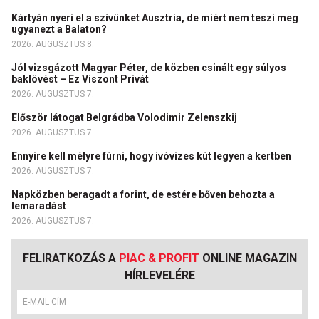
Kártyán nyeri el a szívünket Ausztria, de miért nem teszi meg
ugyanezt a Balaton?
2026. AUGUSZTUS 8.
Jól vizsgázott Magyar Péter, de közben csinált egy súlyos
baklövést – Ez Viszont Privát
2026. AUGUSZTUS 7.
Először látogat Belgrádba Volodimir Zelenszkij
2026. AUGUSZTUS 7.
Ennyire kell mélyre fúrni, hogy ivóvizes kút legyen a kertben
2026. AUGUSZTUS 7.
Napközben beragadt a forint, de estére bőven behozta a
lemaradást
2026. AUGUSZTUS 7.
FELIRATKOZÁS A
PIAC & PROFIT
ONLINE MAGAZIN
HÍRLEVELÉRE