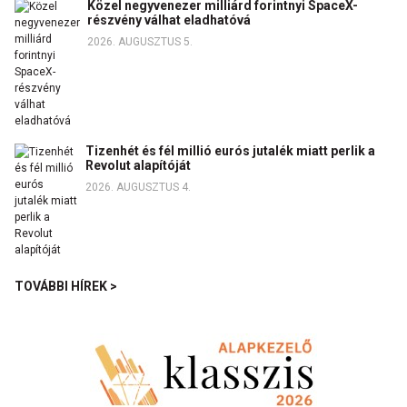
Közel negyvenezer milliárd forintnyi SpaceX-
részvény válhat eladhatóvá
2026. AUGUSZTUS 5.
Tizenhét és fél millió eurós jutalék miatt perlik a
Revolut alapítóját
2026. AUGUSZTUS 4.
TOVÁBBI HÍREK >