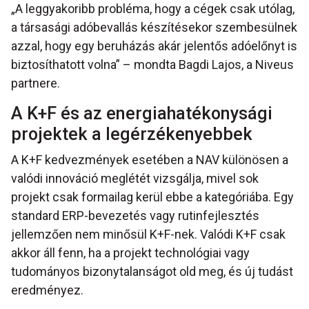
„A leggyakoribb probléma, hogy a cégek csak utólag,
a társasági adóbevallás készítésekor szembesülnek
azzal, hogy egy beruházás akár jelentős adóelőnyt is
biztosíthatott volna” – mondta Bagdi Lajos, a Niveus
partnere.
A K+F és az energiahatékonysági
projektek a legérzékenyebbek
A K+F kedvezmények esetében a NAV különösen a
valódi innováció meglétét vizsgálja, mivel sok
projekt csak formailag kerül ebbe a kategóriába. Egy
standard ERP-bevezetés vagy rutinfejlesztés
jellemzően nem minősül K+F-nek. Valódi K+F csak
akkor áll fenn, ha a projekt technológiai vagy
tudományos bizonytalanságot old meg, és új tudást
eredményez.