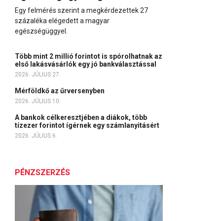
Egy felmérés szerint a megkérdezettek 27
százaléka elégedett a magyar
egészségüggyel.
Több mint 2 millió forintot is spórolhatnak az
első lakásvásárlók egy jó bankválasztással
2026. JÚLIUS 27.
Mérföldkő az űrversenyben
2026. JÚLIUS 10.
A bankok célkeresztjében a diákok, több
tízezer forintot ígérnek egy számlanyitásért
2026. JÚLIUS 6.
PÉNZSZERZÉS