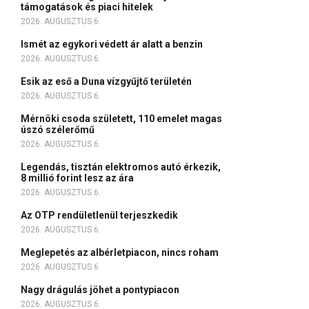
támogatások és piaci hitelek
2026. AUGUSZTUS 6.
Ismét az egykori védett ár alatt a benzin
2026. AUGUSZTUS 6.
Esik az eső a Duna vízgyűjtő területén
2026. AUGUSZTUS 6.
Mérnöki csoda született, 110 emelet magas
úszó szélerőmű
2026. AUGUSZTUS 6.
Legendás, tisztán elektromos autó érkezik,
8 millió forint lesz az ára
2026. AUGUSZTUS 6.
Az OTP rendületlenül terjeszkedik
2026. AUGUSZTUS 6.
Meglepetés az albérletpiacon, nincs roham
2026. AUGUSZTUS 6.
Nagy drágulás jöhet a pontypiacon
2026. AUGUSZTUS 6.