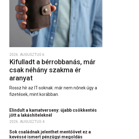
2026. AUGUSZTUS 6.
Kifulladt a bérrobbanás, már
csak néhány szakma ér
aranyat
Rossz hír az IT-soknak: már nem nőnek úgy a
fizetések, mint korábban.
Elindult a kamatverseny: újabb csökkentés
jött a lakáshiteleknél
2026. AUGUSZTUS 4.
Sok családnak jelenthet mentőövet ez a
kevéssé ismert pénzügyi megoldás