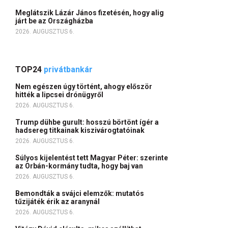
Meglátszik Lázár János fizetésén, hogy alig
járt be az Országházba
2026. AUGUSZTUS 6.
TOP24
privátbankár
Nem egészen úgy történt, ahogy először
hitték a lipcsei drónügyről
2026. AUGUSZTUS 6.
Trump dühbe gurult: hosszú börtönt ígér a
hadsereg titkainak kiszivárogtatóinak
2026. AUGUSZTUS 6.
Súlyos kijelentést tett Magyar Péter: szerinte
az Orbán-kormány tudta, hogy baj van
2026. AUGUSZTUS 6.
Bemondták a svájci elemzők: mutatós
tűzijáték érik az aranynál
2026. AUGUSZTUS 6.