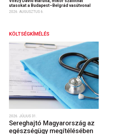
Vitézy Dávid elárulta, mikor szállíthat
utasokat a Budapest–Belgrád vasútvonal
2026. AUGUSZTUS 6.
KÖLTSÉGKÍMÉLÉS
2026. JÚLIUS 31.
Sereghajtó Magyarország az
egészségügy megítélésében