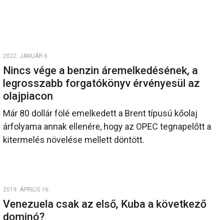
2022. JANUÁR 6.
Nincs vége a benzin áremelkedésének, a
legrosszabb forgatókönyv érvényesül az
olajpiacon
Már 80 dollár fölé emelkedett a Brent típusú kőolaj
árfolyama annak ellenére, hogy az OPEC tegnapelőtt a
kitermelés növelése mellett döntött.
2019. ÁPRILIS 16.
Venezuela csak az első, Kuba a következő
dominó?