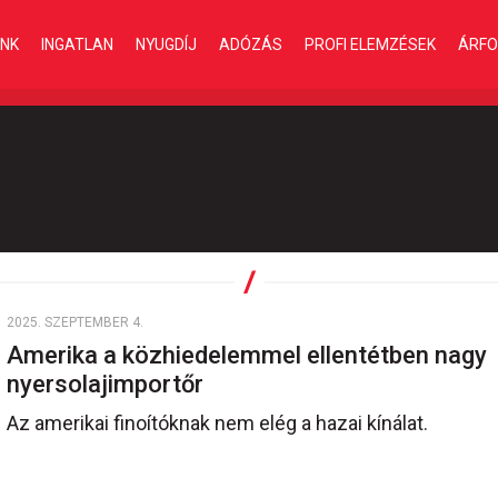
INK
INGATLAN
NYUGDÍJ
ADÓZÁS
PROFI ELEMZÉSEK
ÁRFO
2025. SZEPTEMBER 4.
Amerika a közhiedelemmel ellentétben nagy
nyersolajimportőr
Az amerikai finoítóknak nem elég a hazai kínálat.