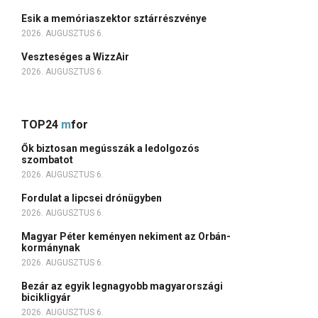
Esik a memóriaszektor sztárrészvénye
2026. AUGUSZTUS 6.
Veszteséges a WizzAir
2026. AUGUSZTUS 6.
TOP24
m
for
Ők biztosan megússzák a ledolgozós
szombatot
2026. AUGUSZTUS 6.
Fordulat a lipcsei drónügyben
2026. AUGUSZTUS 6.
Magyar Péter keményen nekiment az Orbán-
kormánynak
2026. AUGUSZTUS 6.
Bezár az egyik legnagyobb magyarországi
bicikligyár
2026. AUGUSZTUS 6.