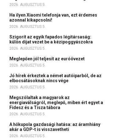
2026. AUGUSZTUS 5.
Ha ilyen Xiaomi telefonja van, ezt érdemes
azonnal kikapcsolni!
2026. AUGUSZTUS 5.
Szigorít az egyik fapados légitársaság:
külön díjat vezet be a kézipoggyászokra
2026. AUGUSZTUS 5.
Meglepően jól teljesít az euróövezet
2026. AUGUSZTUS 5.
Jó hírek érkeztek a német autóiparból, de az
elbocsátásoknak nincs vége
2026. AUGUSZTUS 5.
Megszólaltak a magyarok az
energiaválságról, meglepő, miben ért egyet a
Fidesz és a Tisza tábora
2026. AUGUSZTUS 5.
A hőkupola gazdasági hatása: az áramhiány
akár a GDP-t is visszavetheti
2026. AUGUSZTUS 5.