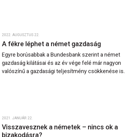
2022. AUGUSZTUS 22.
A fékre léphet a német gazdaság
Egyre borúsabbak a Bundesbank szerint a német
gazdaság kilátásai és az év vége felé már nagyon
valószínű a gazdasági teljesítmény csökkenése is.
2021. JANUÁR 22.
Visszavesznek a németek – nincs ok a
bizakodásra?