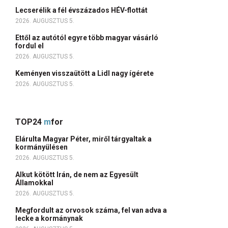
Lecserélik a fél évszázados HÉV-flottát
2026. AUGUSZTUS 5.
Ettől az autótól egyre több magyar vásárló
fordul el
2026. AUGUSZTUS 5.
Keményen visszaütött a Lidl nagy ígérete
2026. AUGUSZTUS 5.
TOP24
m
for
Elárulta Magyar Péter, miről tárgyaltak a
kormányülésen
2026. AUGUSZTUS 5.
Alkut kötött Irán, de nem az Egyesült
Államokkal
2026. AUGUSZTUS 5.
Megfordult az orvosok száma, fel van adva a
lecke a kormánynak