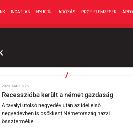
INK
INGATLAN
NYUGDÍJ
ADÓZÁS
PROFI ELEMZÉSEK
ÁRFO
k
2023. MÁJUS 25.
Recesszióba került a német gazdaság
A tavalyi utolsó negyedév után az idei első
negyedévben is csökkent Németország hazai
összterméke.