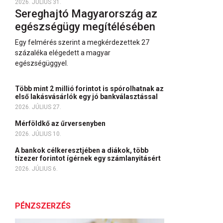
2026. JÚLIUS 31.
Sereghajtó Magyarország az
egészségügy megítélésében
Egy felmérés szerint a megkérdezettek 27
százaléka elégedett a magyar
egészségüggyel.
Több mint 2 millió forintot is spórolhatnak az
első lakásvásárlók egy jó bankválasztással
2026. JÚLIUS 27.
Mérföldkő az űrversenyben
2026. JÚLIUS 10.
A bankok célkeresztjében a diákok, több
tízezer forintot ígérnek egy számlanyitásért
2026. JÚLIUS 6.
PÉNZSZERZÉS