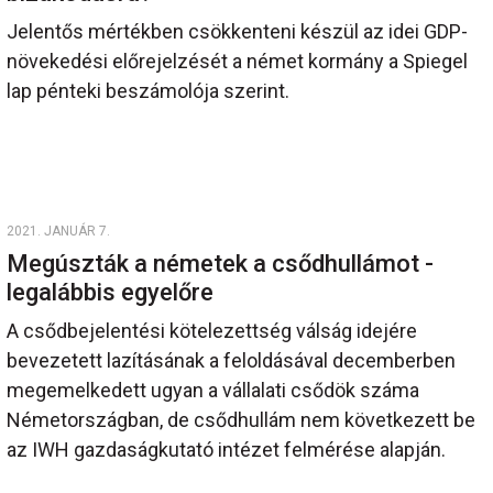
Jelentős mértékben csökkenteni készül az idei GDP-
növekedési előrejelzését a német kormány a Spiegel
lap pénteki beszámolója szerint.
2021. JANUÁR 7.
Megúszták a németek a csődhullámot -
legalábbis egyelőre
A csődbejelentési kötelezettség válság idejére
bevezetett lazításának a feloldásával decemberben
megemelkedett ugyan a vállalati csődök száma
Németországban, de csődhullám nem következett be
az IWH gazdaságkutató intézet felmérése alapján.