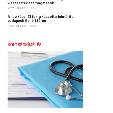
visszaestek a támogatások
2026. AUGUSZTUS 5.
A nap képe: 43 fokig kúszott a hőmérő a
budapesti Gellért téren
2026. AUGUSZTUS 5.
KÖLTSÉGKÍMÉLÉS