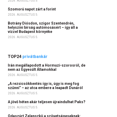
2026. AUGUSZTUS 5.
Szomorú napot zárt a forint
2026. AUGUSZTUS 5.
Botrány Diósdon, szigor Szentendrén,
helyszíni bírság autómosásért – így áll a
vízzel Budapest környéke
2026. AUGUSZTUS 5.
TOP24
privátbankár
Irán megállapodott a Hormuzi-szorosról, de
nem az Egyesült Államokkal
2026. AUGUSZTUS 5.
„A rezsicsökkentés így is, úgy is meg fog
szűnni” – az utca embere a leapadt Dunáról
2026. AUGUSZTUS 5.
A jövő héten akár teljesen újraindulhat Paks?
2026. AUGUSZTUS 5.
Odaszúrt Zelenszkij a szövetségeseknek: