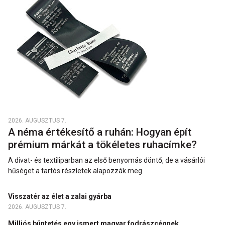
2026. AUGUSZTUS 7.
A néma értékesítő a ruhán: Hogyan épít
prémium márkát a tökéletes ruhacímke?
A divat- és textiliparban az első benyomás döntő, de a vásárlói
hűséget a tartós részletek alapozzák meg.
Visszatér az élet a zalai gyárba
2026. AUGUSZTUS 7.
Milliós büntetés egy ismert magyar fodrászcégnek