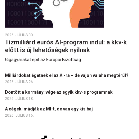
2026. JÚLIUS 30.
Tízmilliárd eurós AI-program indul: a kkv-k
előtt is új lehetőségek nyílnak
Gigagyárakat épít az Európai Bizottság.
Milliárdokat égetnek el az AI-ra – de vajon valaha megtérül?
2026. JÚLIUS 26.
Döntött a kormány: vége az egyik kkv-s programnak
2026. JÚLIUS 18.
A cégek imádják az MI-t, de van egy kis baj
2026. JÚLIUS 16.