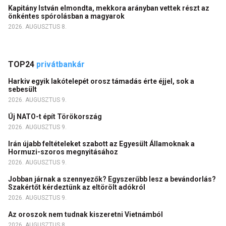
Kapitány István elmondta, mekkora arányban vettek részt az
önkéntes spórolásban a magyarok
2026. AUGUSZTUS 8.
TOP24
privátbankár
Harkiv egyik lakótelepét orosz támadás érte éjjel, sok a
sebesült
2026. AUGUSZTUS 9.
Új NATO-t épít Törökország
2026. AUGUSZTUS 9.
Irán újabb feltételeket szabott az Egyesült Államoknak a
Hormuzi-szoros megnyitásához
2026. AUGUSZTUS 9.
Jobban járnak a szennyezők? Egyszerűbb lesz a bevándorlás?
Szakértőt kérdeztünk az eltörölt adókról
2026. AUGUSZTUS 9.
Az oroszok nem tudnak kiszeretni Vietnámból
2026. AUGUSZTUS 8.