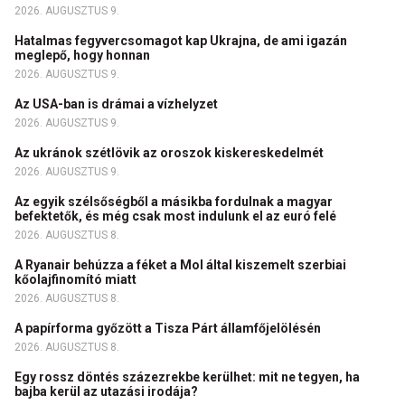
2026. AUGUSZTUS 9.
Hatalmas fegyvercsomagot kap Ukrajna, de ami igazán
meglepő, hogy honnan
2026. AUGUSZTUS 9.
Az USA-ban is drámai a vízhelyzet
2026. AUGUSZTUS 9.
Az ukránok szétlövik az oroszok kiskereskedelmét
2026. AUGUSZTUS 9.
Az egyik szélsőségből a másikba fordulnak a magyar
befektetők, és még csak most indulunk el az euró felé
2026. AUGUSZTUS 8.
A Ryanair behúzza a féket a Mol által kiszemelt szerbiai
kőolajfinomító miatt
2026. AUGUSZTUS 8.
A papírforma győzött a Tisza Párt államfőjelölésén
2026. AUGUSZTUS 8.
Egy rossz döntés százezrekbe kerülhet: mit ne tegyen, ha
bajba kerül az utazási irodája?