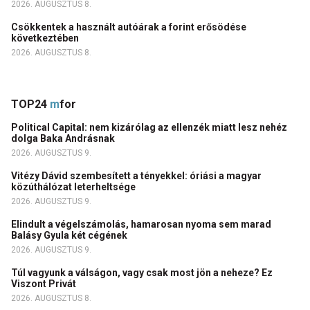
2026. AUGUSZTUS 8.
Csökkentek a használt autóárak a forint erősödése
következtében
2026. AUGUSZTUS 8.
TOP24
m
for
Political Capital: nem kizárólag az ellenzék miatt lesz nehéz
dolga Baka Andrásnak
2026. AUGUSZTUS 9.
Vitézy Dávid szembesített a tényekkel: óriási a magyar
közúthálózat leterheltsége
2026. AUGUSZTUS 9.
Elindult a végelszámolás, hamarosan nyoma sem marad
Balásy Gyula két cégének
2026. AUGUSZTUS 9.
Túl vagyunk a válságon, vagy csak most jön a neheze? Ez
Viszont Privát
2026. AUGUSZTUS 8.