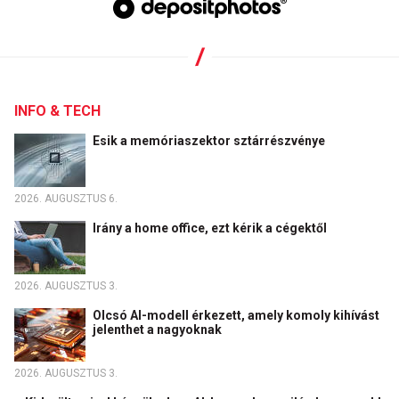
INFO & TECH
Esik a memóriaszektor sztárrészvénye
2026. AUGUSZTUS 6.
Irány a home office, ezt kérik a cégektől
2026. AUGUSZTUS 3.
Olcsó AI-modell érkezett, amely komoly kihívást
jelenthet a nagyoknak
2026. AUGUSZTUS 3.