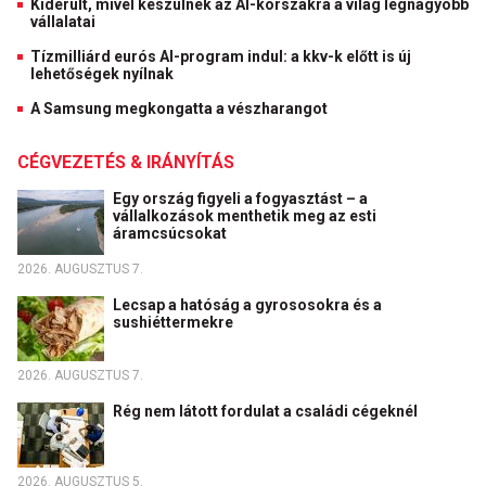
Kiderült, mivel készülnek az AI-korszakra a világ legnagyobb
vállalatai
Tízmilliárd eurós AI-program indul: a kkv-k előtt is új
lehetőségek nyílnak
A Samsung megkongatta a vészharangot
CÉGVEZETÉS & IRÁNYÍTÁS
Egy ország figyeli a fogyasztást – a
vállalkozások menthetik meg az esti
áramcsúcsokat
2026. AUGUSZTUS 7.
Lecsap a hatóság a gyrososokra és a
sushiéttermekre
2026. AUGUSZTUS 7.
Rég nem látott fordulat a családi cégeknél
2026. AUGUSZTUS 5.