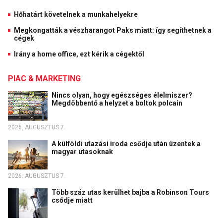
Hőhatárt követelnek a munkahelyekre
Megkongatták a vészharangot Paks miatt: így segíthetnek a
cégek
Irány a home office, ezt kérik a cégektől
PIAC & MARKETING
Nincs olyan, hogy egészséges élelmiszer?
Megdöbbentő a helyzet a boltok polcain
2026. AUGUSZTUS 7.
A külföldi utazási iroda csődje után üzentek a
magyar utasoknak
2026. AUGUSZTUS 7.
Több száz utas kerülhet bajba a Robinson Tours
csődje miatt