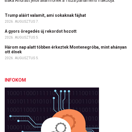
Baka Andrást jelöli államfőnek a Tisza parlamenti frakciója.
Trump aláírt valamit, ami sokaknak fájhat
2026. AUGUSZTUS 7.
A gyors öregedés új rekordot hozott
2026. AUGUSZTUS 5.
Három nap alatt többen érkeztek Montenegróba, mint ahányan
ott élnek
2026. AUGUSZTUS 5.
INFOKOM