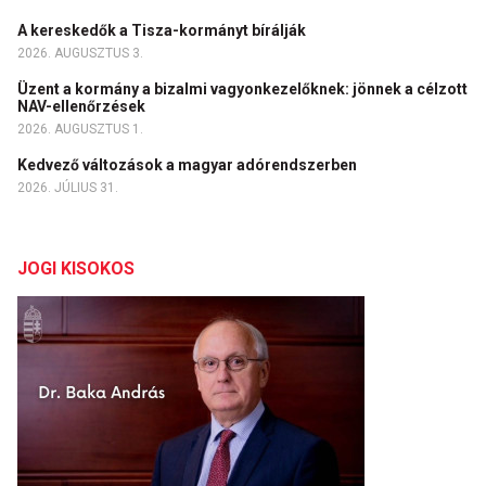
A kereskedők a Tisza-kormányt bírálják
2026. AUGUSZTUS 3.
Üzent a kormány a bizalmi vagyonkezelőknek: jönnek a célzott
NAV-ellenőrzések
2026. AUGUSZTUS 1.
Kedvező változások a magyar adórendszerben
2026. JÚLIUS 31.
JOGI KISOKOS