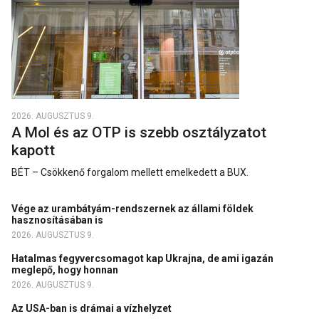
2026. AUGUSZTUS 9.
A Mol és az OTP is szebb osztályzatot
kapott
BÉT – Csökkenő forgalom mellett emelkedett a BUX.
Vége az urambátyám-rendszernek az állami földek
hasznosításában is
2026. AUGUSZTUS 9.
Hatalmas fegyvercsomagot kap Ukrajna, de ami igazán
meglepő, hogy honnan
2026. AUGUSZTUS 9.
Az USA-ban is drámai a vízhelyzet