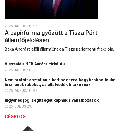
2026. AUGUSZTUS 8.
A papírforma győzött a Tisza Párt
államfőjelölésén
Baka Andrást jelöli államfőnek a Tisza parlamenti frakciója.
Visszalő a NER Auróra cirkálója
2026. AUGUSZTUS 8.
Nem aratott osztatlan sikert az a terv, hogy krokodilokkal
őriznének rabokat, az állatvédők tiltakoznak
2026. AUGUSZTUS 3.
Ingyenes jogi segítséget kapnak a vállalkozások
2026. JÚLIUS 29.
CÉGBLOG