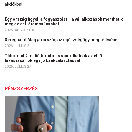
akciókba!
Egy ország figyeli a fogyasztást – a vállalkozások menthetik
meg az esti áramcsúcsokat
2026. AUGUSZTUS 7.
Sereghajtó Magyarország az egészségügy megítélésében
2026. JÚLIUS 31.
Több mint 2 millió forintot is spórolhatnak az első
lakásvásárlók egy jó bankválasztással
2026. JÚLIUS 27.
PÉNZSZERZÉS