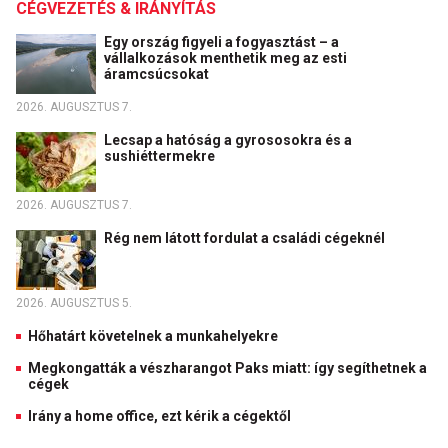
CÉGVEZETÉS & IRÁNYÍTÁS
Egy ország figyeli a fogyasztást – a
vállalkozások menthetik meg az esti
áramcsúcsokat
2026. AUGUSZTUS 7.
Lecsap a hatóság a gyrososokra és a
sushiéttermekre
2026. AUGUSZTUS 7.
Rég nem látott fordulat a családi cégeknél
2026. AUGUSZTUS 5.
Hőhatárt követelnek a munkahelyekre
Megkongatták a vészharangot Paks miatt: így segíthetnek a
cégek
Irány a home office, ezt kérik a cégektől