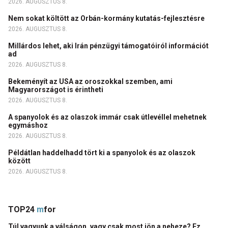
2026. AUGUSZTUS 8.
Nem sokat költött az Orbán-kormány kutatás-fejlesztésre
2026. AUGUSZTUS 8.
Millárdos lehet, aki Irán pénzügyi támogatóiról információt
ad
2026. AUGUSZTUS 8.
Bekeményít az USA az oroszokkal szemben, ami
Magyarországot is érintheti
2026. AUGUSZTUS 8.
A spanyolok és az olaszok immár csak útlevéllel mehetnek
egymáshoz
2026. AUGUSZTUS 8.
Példátlan haddelhadd tört ki a spanyolok és az olaszok
között
2026. AUGUSZTUS 8.
TOP24
m
for
Túl vagyunk a válságon, vagy csak most jön a neheze? Ez