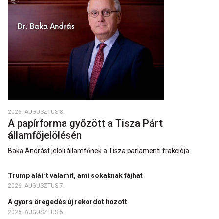
2026. AUGUSZTUS 8.
A papírforma győzött a Tisza Párt
államfőjelölésén
Baka Andrást jelöli államfőnek a Tisza parlamenti frakciója.
Trump aláírt valamit, ami sokaknak fájhat
2026. AUGUSZTUS 7.
A gyors öregedés új rekordot hozott
2026. AUGUSZTUS 5.