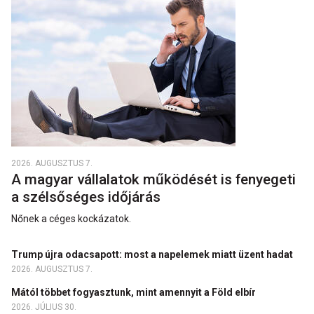
2026. AUGUSZTUS 7.
A magyar vállalatok működését is fenyegeti
a szélsőséges időjárás
Nőnek a céges kockázatok.
Trump újra odacsapott: most a napelemek miatt üzent hadat
2026. AUGUSZTUS 7.
Mától többet fogyasztunk, mint amennyit a Föld elbír
2026. JÚLIUS 30.