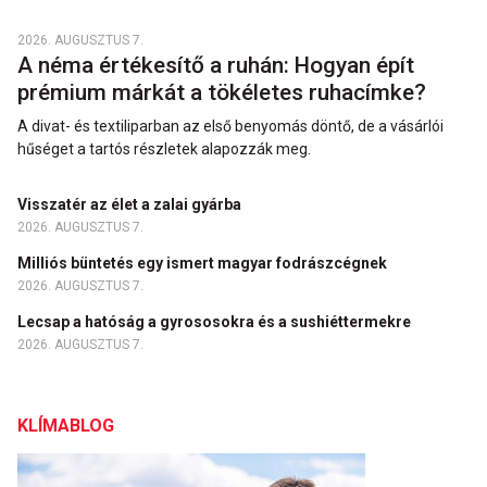
2026. AUGUSZTUS 7.
A néma értékesítő a ruhán: Hogyan épít
prémium márkát a tökéletes ruhacímke?
A divat- és textiliparban az első benyomás döntő, de a vásárlói
hűséget a tartós részletek alapozzák meg.
Visszatér az élet a zalai gyárba
2026. AUGUSZTUS 7.
Milliós büntetés egy ismert magyar fodrászcégnek
2026. AUGUSZTUS 7.
Lecsap a hatóság a gyrososokra és a sushiéttermekre
2026. AUGUSZTUS 7.
KLÍMABLOG