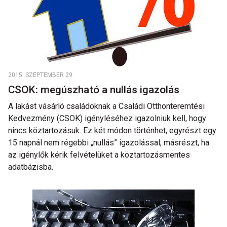
2015. SZEPTEMBER 29.
CSOK: megúszható a nullás igazolás
A lakást vásárló családoknak a Családi Otthonteremtési
Kedvezmény (CSOK) igényléséhez igazolniuk kell, hogy
nincs köztartozásuk. Ez két módon történhet, egyrészt egy
15 napnál nem régebbi „nullás” igazolással, másrészt, ha
az igénylők kérik felvételüket a köztartozásmentes
adatbázisba.