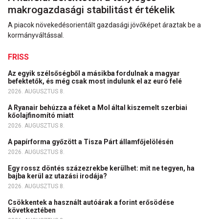
makrogazdasági stabilitást értékelik
A piacok növekedésorientált gazdasági jövőképet áraztak be a
kormányváltással.
FRISS
Az egyik szélsőségből a másikba fordulnak a magyar
befektetők, és még csak most indulunk el az euró felé
2026. AUGUSZTUS 8.
A Ryanair behúzza a féket a Mol által kiszemelt szerbiai
kőolajfinomító miatt
2026. AUGUSZTUS 8.
A papírforma győzött a Tisza Párt államfőjelölésén
2026. AUGUSZTUS 8.
Egy rossz döntés százezrekbe kerülhet: mit ne tegyen, ha
bajba kerül az utazási irodája?
2026. AUGUSZTUS 8.
Csökkentek a használt autóárak a forint erősödése
következtében