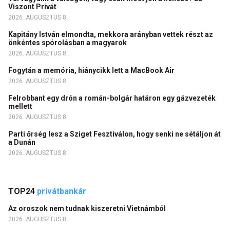
Viszont Privát
2026. AUGUSZTUS 8.
Kapitány István elmondta, mekkora arányban vettek részt az
önkéntes spórolásban a magyarok
2026. AUGUSZTUS 8.
Fogytán a memória, hiánycikk lett a MacBook Air
2026. AUGUSZTUS 8.
Felrobbant egy drón a román-bolgár határon egy gázvezeték
mellett
2026. AUGUSZTUS 8.
Parti őrség lesz a Sziget Fesztiválon, hogy senki ne sétáljon át
a Dunán
2026. AUGUSZTUS 8.
TOP24
privátbankár
Az oroszok nem tudnak kiszeretni Vietnámból
2026. AUGUSZTUS 8.