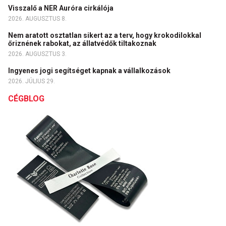
Visszalő a NER Auróra cirkálója
2026. AUGUSZTUS 8.
Nem aratott osztatlan sikert az a terv, hogy krokodilokkal
őriznének rabokat, az állatvédők tiltakoznak
2026. AUGUSZTUS 3.
Ingyenes jogi segítséget kapnak a vállalkozások
2026. JÚLIUS 29.
CÉGBLOG