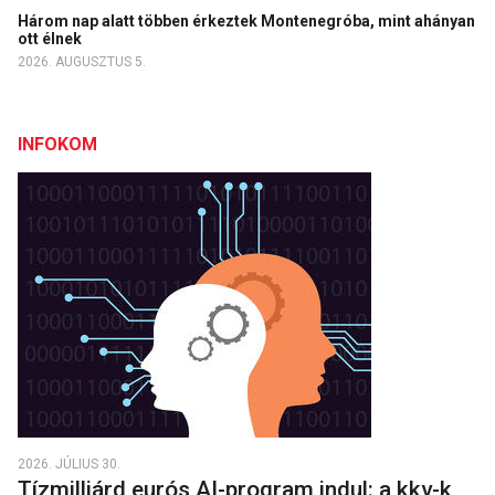
Három nap alatt többen érkeztek Montenegróba, mint ahányan
ott élnek
2026. AUGUSZTUS 5.
INFOKOM
2026. JÚLIUS 30.
Tízmilliárd eurós AI-program indul: a kkv-k