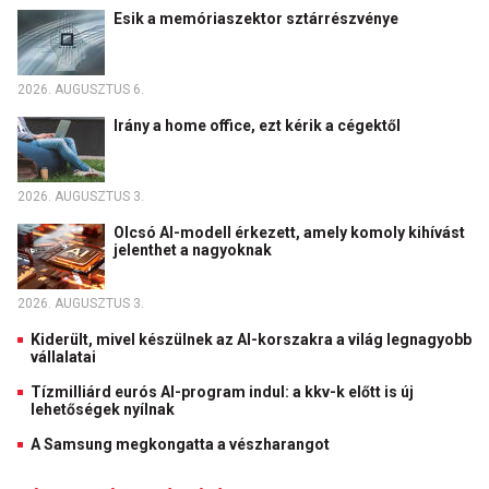
Esik a memóriaszektor sztárrészvénye
2026. AUGUSZTUS 6.
Irány a home office, ezt kérik a cégektől
2026. AUGUSZTUS 3.
Olcsó AI-modell érkezett, amely komoly kihívást
jelenthet a nagyoknak
2026. AUGUSZTUS 3.
Kiderült, mivel készülnek az AI-korszakra a világ legnagyobb
vállalatai
Tízmilliárd eurós AI-program indul: a kkv-k előtt is új
lehetőségek nyílnak
A Samsung megkongatta a vészharangot