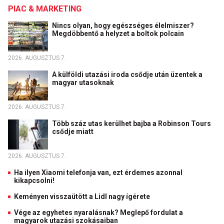
PIAC & MARKETING
Nincs olyan, hogy egészséges élelmiszer?
Megdöbbentő a helyzet a boltok polcain
2026. AUGUSZTUS 7.
A külföldi utazási iroda csődje után üzentek a
magyar utasoknak
2026. AUGUSZTUS 7.
Több száz utas kerülhet bajba a Robinson Tours
csődje miatt
2026. AUGUSZTUS 7.
Ha ilyen Xiaomi telefonja van, ezt érdemes azonnal
kikapcsolni!
Keményen visszaütött a Lidl nagy ígérete
Vége az egyhetes nyaralásnak? Meglepő fordulat a
magyarok utazási szokásaiban