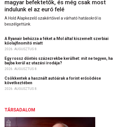
magyar befektetők, és még csak most
indulunk el az euró felé
A Hold Alapkezelő szakértőivel a várható hatásokról is
beszélgettünk.
A Ryanair behúzza a féket a Mol által kiszemelt szerbiai
kőolajfinomító miatt
2026. AUGUSZTUS 8.
Egy rossz döntés százezrekbe kerülhet: mit ne tegyen, ha
bajba kerül az utazási irodája?
2026. AUGUSZTUS 8.
Csökkentek a használt autóárak a forint erősödése
következtében
2026. AUGUSZTUS 8.
TÁRSADALOM