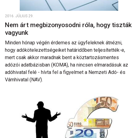
2016. JÚLIUS 29.
Nem árt megbizonyosodni róla, hogy tiszták
vagyunk
Minden hónap végén érdemes az ügyfeleknek átnézni,
hogy adókötelezettségeiket határidőben teljesítették-e,
mert csak akkor maradnak bent a köztartozásmentes
adózói adatbázisban (KOMA), ha nincsen elmaradásuk az
adóhivatal felé - hívta fel a figyelmet a Nemzeti Adó- és
Vámhivatal (NAV).