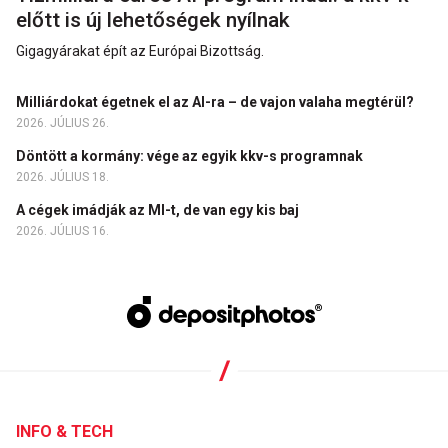
előtt is új lehetőségek nyílnak
Gigagyárakat épít az Európai Bizottság.
Milliárdokat égetnek el az AI-ra – de vajon valaha megtérül?
2026. JÚLIUS 26.
Döntött a kormány: vége az egyik kkv-s programnak
2026. JÚLIUS 18.
A cégek imádják az MI-t, de van egy kis baj
2026. JÚLIUS 16.
INFO & TECH