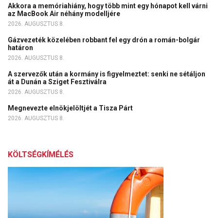
Akkora a memóriahiány, hogy több mint egy hónapot kell várni
az MacBook Air néhány modelljére
2026. AUGUSZTUS 8.
Gázvezeték közelében robbant fel egy drón a román-bolgár
határon
2026. AUGUSZTUS 8.
A szervezők után a kormány is figyelmeztet: senki ne sétáljon
át a Dunán a Sziget Fesztiválra
2026. AUGUSZTUS 8.
Megnevezte elnökjelöltjét a Tisza Párt
2026. AUGUSZTUS 8.
KÖLTSÉGKÍMÉLÉS