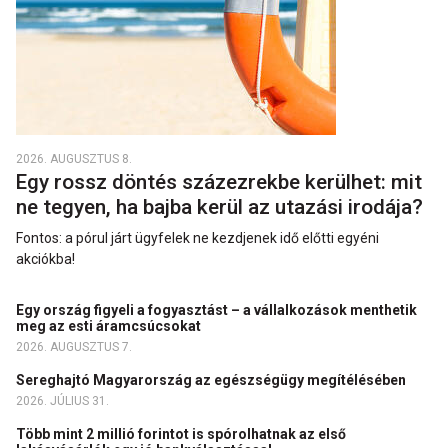
2026. AUGUSZTUS 8.
Egy rossz döntés százezrekbe kerülhet: mit
ne tegyen, ha bajba kerül az utazási irodája?
Fontos: a pórul járt ügyfelek ne kezdjenek idő előtti egyéni
akciókba!
Egy ország figyeli a fogyasztást – a vállalkozások menthetik
meg az esti áramcsúcsokat
2026. AUGUSZTUS 7.
Sereghajtó Magyarország az egészségügy megítélésében
2026. JÚLIUS 31.
Több mint 2 millió forintot is spórolhatnak az első