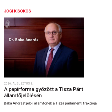
JOGI KISOKOS
2026. AUGUSZTUS 8.
A papírforma győzött a Tisza Párt
államfőjelölésén
Baka Andrást jelöli államfőnek a Tisza parlamenti frakciója.