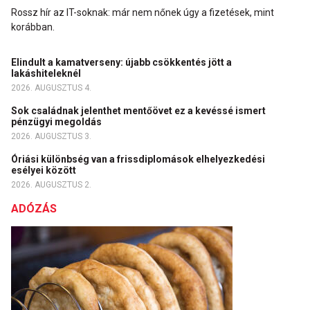
Rossz hír az IT-soknak: már nem nőnek úgy a fizetések, mint
korábban.
Elindult a kamatverseny: újabb csökkentés jött a
lakáshiteleknél
2026. AUGUSZTUS 4.
Sok családnak jelenthet mentőövet ez a kevéssé ismert
pénzügyi megoldás
2026. AUGUSZTUS 3.
Óriási különbség van a frissdiplomások elhelyezkedési
esélyei között
2026. AUGUSZTUS 2.
ADÓZÁS