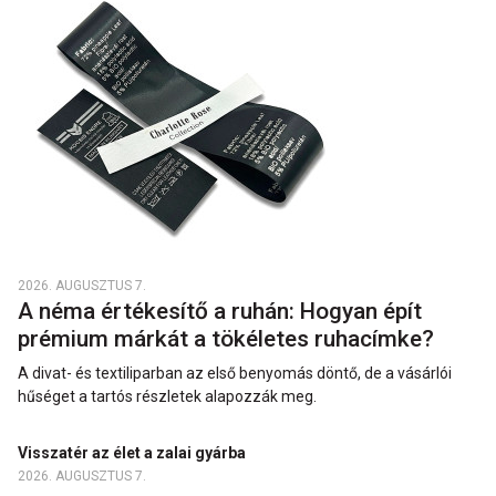
2026. AUGUSZTUS 7.
A néma értékesítő a ruhán: Hogyan épít
prémium márkát a tökéletes ruhacímke?
A divat- és textiliparban az első benyomás döntő, de a vásárlói
hűséget a tartós részletek alapozzák meg.
Visszatér az élet a zalai gyárba
2026. AUGUSZTUS 7.