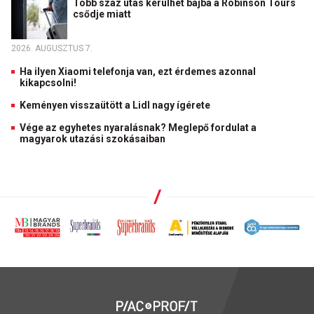
Több száz utas kerülhet bajba a Robinson Tours
csődje miatt
2026. AUGUSZTUS 7.
Ha ilyen Xiaomi telefonja van, ezt érdemes azonnal
kikapcsolni!
Keményen visszaütött a Lidl nagy ígérete
Vége az egyhetes nyaralásnak? Meglepő fordulat a
magyarok utazási szokásaiban