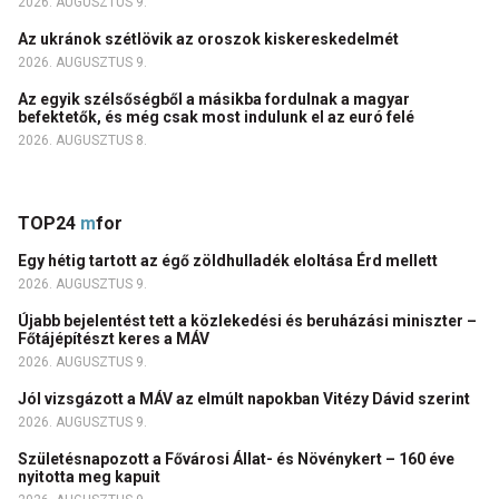
2026. AUGUSZTUS 9.
Az ukránok szétlövik az oroszok kiskereskedelmét
2026. AUGUSZTUS 9.
Az egyik szélsőségből a másikba fordulnak a magyar
befektetők, és még csak most indulunk el az euró felé
2026. AUGUSZTUS 8.
TOP24
m
for
Egy hétig tartott az égő zöldhulladék eloltása Érd mellett
2026. AUGUSZTUS 9.
Újabb bejelentést tett a közlekedési és beruházási miniszter –
Főtájépítészt keres a MÁV
2026. AUGUSZTUS 9.
Jól vizsgázott a MÁV az elmúlt napokban Vitézy Dávid szerint
2026. AUGUSZTUS 9.
Születésnapozott a Fővárosi Állat- és Növénykert – 160 éve
nyitotta meg kapuit