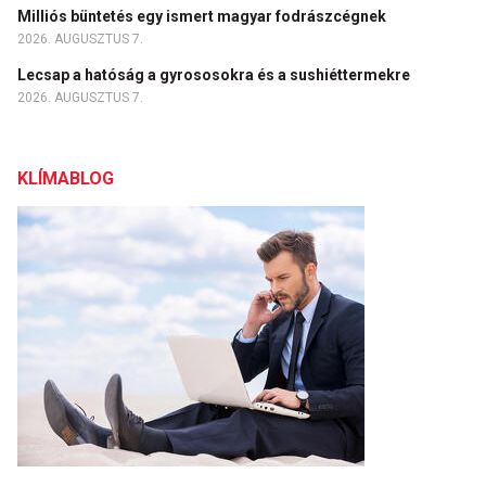
Milliós büntetés egy ismert magyar fodrászcégnek
2026. AUGUSZTUS 7.
Lecsap a hatóság a gyrososokra és a sushiéttermekre
2026. AUGUSZTUS 7.
KLÍMABLOG