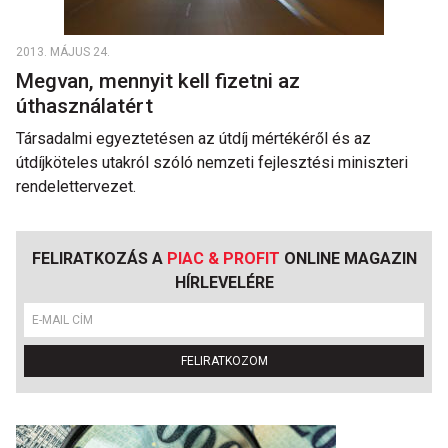
2013. MÁJUS 24.
Megvan, mennyit kell fizetni az
úthasználatért
Társadalmi egyeztetésen az útdíj mértékéről és az
útdíjköteles utakról szóló nemzeti fejlesztési miniszteri
rendelettervezet.
FELIRATKOZÁS A
PIAC & PROFIT
ONLINE MAGAZIN
HÍRLEVELÉRE
FELIRATKOZOM