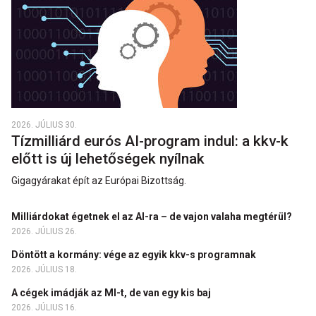
2026. JÚLIUS 30.
Tízmilliárd eurós AI-program indul: a kkv-k
előtt is új lehetőségek nyílnak
Gigagyárakat épít az Európai Bizottság.
Milliárdokat égetnek el az AI-ra – de vajon valaha megtérül?
2026. JÚLIUS 26.
Döntött a kormány: vége az egyik kkv-s programnak
2026. JÚLIUS 18.
A cégek imádják az MI-t, de van egy kis baj
2026. JÚLIUS 16.