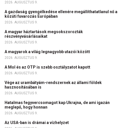
2026. AUGUSZTUS 9.
A gazdaság gyengélkedése ellenére megállíthatatlanul nő a
közúti fuvarozás Európában
2026. AUGUSZTUS 9.
A magyar háztartások megsokszorozták
részvényvásárlásaikat
2026. AUGUSZTUS 9.
A magyarok a világ legnagyobb utazói között
2026. AUGUSZTUS 9.
A Mol és az OTP is szebb osztályzatot kapott
2026. AUGUSZTUS 9.
Vége az urambátyám-rendszernek az állami földek
hasznosításában is
2026. AUGUSZTUS 9.
Hatalmas fegyvercsomagot kap Ukrajna, de ami igazán
meglepő, hogy honnan
2026. AUGUSZTUS 9.
Az USA-ban is drámai a vízhelyzet