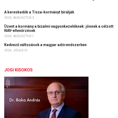
A kereskedők a Tisza-kormányt bírálják
2026. AUGUSZTUS 3.
Üzent a kormány a bizalmi vagyonkezelőknek: jönnek a célzott
NAV-ellenőrzések
2026. AUGUSZTUS 1.
Kedvező változások a magyar adórendszerben
2026. JÚLIUS 31.
JOGI KISOKOS