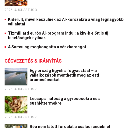
2026. AUGUSZTUS 3.
Kiderült, mivel készülnek az AI-korszakra a világ legnagyobb
vállalatai
Tízmilliárd eurós AI-program indul: a kkv-k előtt is új
lehetőségek nyílnak
A Samsung megkongatta a vészharangot
CÉGVEZETÉS & IRÁNYÍTÁS
Egy ország figyeli a fogyasztást – a
vállalkozások menthetik meg az esti
áramcsúcsokat
2026. AUGUSZTUS 7.
Lecsap a hatóság a gyrososokra és a
sushiéttermekre
2026. AUGUSZTUS 7.
Rég nem látott fordulat a családi cégeknél