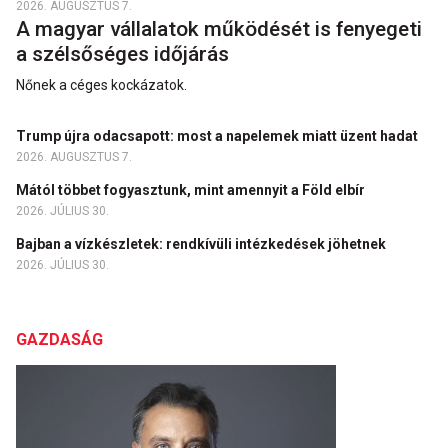
2026. AUGUSZTUS 7.
A magyar vállalatok működését is fenyegeti
a szélsőséges időjárás
Nőnek a céges kockázatok.
Trump újra odacsapott: most a napelemek miatt üzent hadat
2026. AUGUSZTUS 7.
Mától többet fogyasztunk, mint amennyit a Föld elbír
2026. JÚLIUS 30.
Bajban a vízkészletek: rendkívüli intézkedések jöhetnek
2026. JÚLIUS 30.
GAZDASÁG