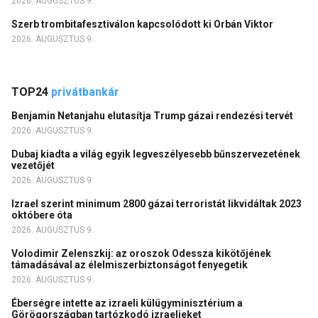
2026. AUGUSZTUS 9.
Szerb trombitafesztiválon kapcsolódott ki Orbán Viktor
2026. AUGUSZTUS 9.
TOP24
privátbankár
Benjamin Netanjahu elutasítja Trump gázai rendezési tervét
2026. AUGUSZTUS 9.
Dubaj kiadta a világ egyik legveszélyesebb bűnszervezetének
vezetőjét
2026. AUGUSZTUS 9.
Izrael szerint minimum 2800 gázai terroristát likvidáltak 2023
októbere óta
2026. AUGUSZTUS 9.
Volodimir Zelenszkij: az oroszok Odessza kikötőjének
támadásával az élelmiszerbiztonságot fenyegetik
2026. AUGUSZTUS 9.
Éberségre intette az izraeli külügyminisztérium a
Görögországban tartózkodó izraelieket