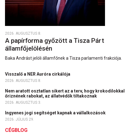
2026. AUGUSZTUS 8.
A papírforma győzött a Tisza Párt
államfőjelölésén
Baka Andrást jelöli államfőnek a Tisza parlamenti frakciója.
Visszalő a NER Auróra cirkálója
2026. AUGUSZTUS 8.
Nem aratott osztatlan sikert az a terv, hogy krokodilokkal
őriznének rabokat, az állatvédők tiltakoznak
2026. AUGUSZTUS 3.
Ingyenes jogi segítséget kapnak a vállalkozások
2026. JÚLIUS 29.
CÉGBLOG