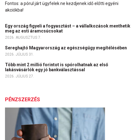
Fontos: a pórul járt ügyfelek ne kezdjenek idő előtti egyéni
akciókba!
Egy ország figyeli a fogyasztást – a vállalkozások menthetik
meg az esti áramcsúcsokat
2026. AUGUSZTUS 7.
Sereghajtó Magyarország az egészségügy megítélésében
2026. JÚLIUS 31.
Több mint 2 millió forintot is spórolhatnak az első
lakásvásárlók egy jó bankválasztással
2026. JÚLIUS 27.
PÉNZSZERZÉS