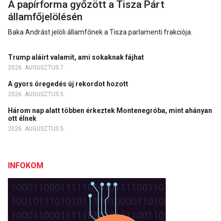
A papírforma győzött a Tisza Párt
államfőjelölésén
Baka Andrást jelöli államfőnek a Tisza parlamenti frakciója.
Trump aláírt valamit, ami sokaknak fájhat
2026. AUGUSZTUS 7.
A gyors öregedés új rekordot hozott
2026. AUGUSZTUS 5.
Három nap alatt többen érkeztek Montenegróba, mint ahányan
ott élnek
2026. AUGUSZTUS 5.
INFOKOM