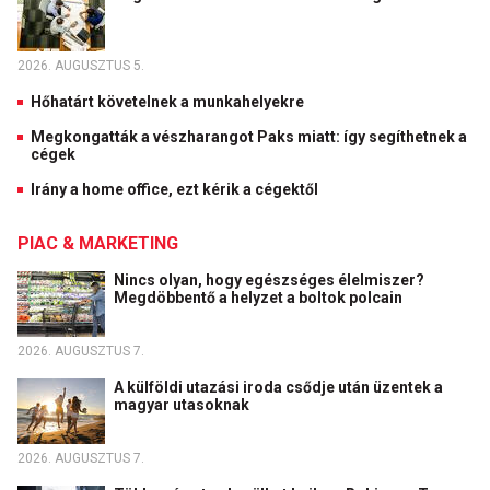
2026. AUGUSZTUS 5.
Hőhatárt követelnek a munkahelyekre
Megkongatták a vészharangot Paks miatt: így segíthetnek a
cégek
Irány a home office, ezt kérik a cégektől
PIAC & MARKETING
Nincs olyan, hogy egészséges élelmiszer?
Megdöbbentő a helyzet a boltok polcain
2026. AUGUSZTUS 7.
A külföldi utazási iroda csődje után üzentek a
magyar utasoknak
2026. AUGUSZTUS 7.