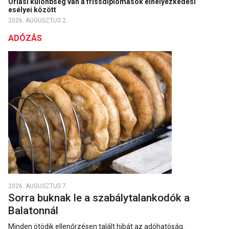
Óriási különbség van a frissdiplomások elhelyezkedési
esélyei között
2026. AUGUSZTUS 2.
ADÓZÁS
2026. AUGUSZTUS 7.
Sorra buknak le a szabálytalankodók a
Balatonnál
Minden ötödik ellenőrzésen talált hibát az adóhatóság.