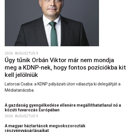
2026. AUGUSZTUS 9.
Úgy tűnik Orbán Viktor már nem mondja
meg a KDNP-nek, hogy fontos pozíciókba kit
kell jelölniük
Latorcai Csaba: a KDNP pályázati úton választja ki delegáltját a
Médiatanácsba.
A gazdaság gyengélkedése ellenére megállíthatatlanul nő a
közúti fuvarozás Európában
2026. AUGUSZTUS 9.
A magyar háztartások megsokszorozták
részvényvásárlásaikat