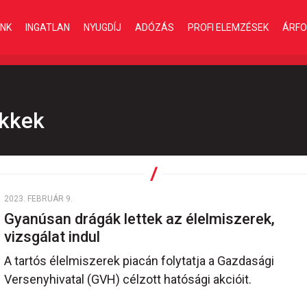
INK
INGATLAN
NYUGDÍJ
ADÓZÁS
PROFI ELEMZÉSEK
ÁRFO
ikkek
2023. FEBRUÁR 9.
Gyanúsan drágák lettek az élelmiszerek,
vizsgálat indul
A tartós élelmiszerek piacán folytatja a Gazdasági
Versenyhivatal (GVH) célzott hatósági akcióit.