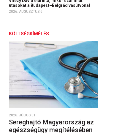
Vitézy Dávid elárulta, mikor szállíthat
utasokat a Budapest–Belgrád vasútvonal
2026. AUGUSZTUS 6.
KÖLTSÉGKÍMÉLÉS
2026. JÚLIUS 31.
Sereghajtó Magyarország az
egészségügy megítélésében