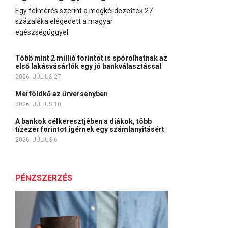
Egy felmérés szerint a megkérdezettek 27
százaléka elégedett a magyar
egészségüggyel.
Több mint 2 millió forintot is spórolhatnak az
első lakásvásárlók egy jó bankválasztással
2026. JÚLIUS 27.
Mérföldkő az űrversenyben
2026. JÚLIUS 10.
A bankok célkeresztjében a diákok, több
tízezer forintot ígérnek egy számlanyitásért
2026. JÚLIUS 6.
PÉNZSZERZÉS