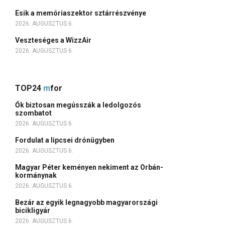
Esik a memóriaszektor sztárrészvénye
2026. AUGUSZTUS 6.
Veszteséges a WizzAir
2026. AUGUSZTUS 6.
TOP24
m
for
Ők biztosan megússzák a ledolgozós
szombatot
2026. AUGUSZTUS 6.
Fordulat a lipcsei drónügyben
2026. AUGUSZTUS 6.
Magyar Péter keményen nekiment az Orbán-
kormánynak
2026. AUGUSZTUS 6.
Bezár az egyik legnagyobb magyarországi
bicikligyár
2026. AUGUSZTUS 6.