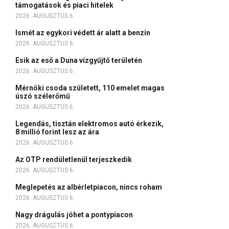
támogatások és piaci hitelek
2026. AUGUSZTUS 6.
Ismét az egykori védett ár alatt a benzin
2026. AUGUSZTUS 6.
Esik az eső a Duna vízgyűjtő területén
2026. AUGUSZTUS 6.
Mérnöki csoda született, 110 emelet magas
úszó szélerőmű
2026. AUGUSZTUS 6.
Legendás, tisztán elektromos autó érkezik,
8 millió forint lesz az ára
2026. AUGUSZTUS 6.
Az OTP rendületlenül terjeszkedik
2026. AUGUSZTUS 6.
Meglepetés az albérletpiacon, nincs roham
2026. AUGUSZTUS 6.
Nagy drágulás jöhet a pontypiacon
2026. AUGUSZTUS 6.