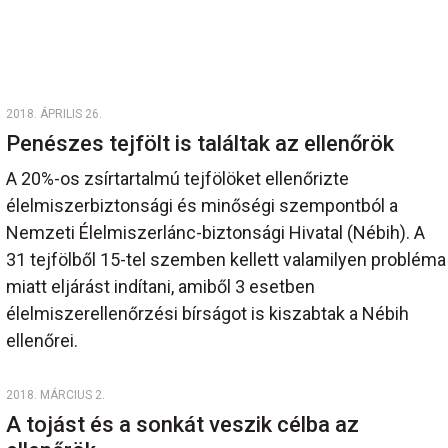
2018. ÁPRILIS 26.
Penészes tejfölt is találtak az ellenőrök
A 20%-os zsírtartalmú tejfölöket ellenőrizte
élelmiszerbiztonsági és minőségi szempontból a
Nemzeti Élelmiszerlánc-biztonsági Hivatal (Nébih). A
31 tejfölből 15-tel szemben kellett valamilyen probléma
miatt eljárást indítani, amiből 3 esetben
élelmiszerellenőrzési bírságot is kiszabtak a Nébih
ellenőrei.
2018. MÁRCIUS 2.
A tojást és a sonkát veszik célba az