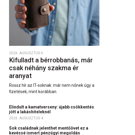
2026. AUGUSZTUS 6.
Kifulladt a bérrobbanás, már
csak néhány szakma ér
aranyat
Rossz hír az IT-soknak: már nem nőnek úgy a
fizetések, mint korábban.
Elindult a kamatverseny: újabb csökkentés
jött a lakáshiteleknél
2026. AUGUSZTUS 4.
Sok családnak jelenthet mentőövet ez a
kevéssé ismert pénzügyi megoldás