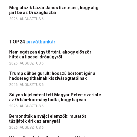
Meglátszik Lázár János fizetésén, hogy alig
járt be az Országházba
2026. AUGUSZTUS 6.
TOP24
privátbankár
Nem egészen úgy történt, ahogy először
hitték a lipcsei drónügyről
2026. AUGUSZTUS 6.
Trump dühbe gurult: hosszú börtönt ígér a
hadsereg titkainak kiszivárogtatóinak
2026. AUGUSZTUS 6.
Súlyos kijelentést tett Magyar Péter: szerinte
az Orbán-kormány tudta, hogy baj van
2026. AUGUSZTUS 6.
Bemondták a svájci elemzők: mutatós
tűzijáték érik az aranynál
2026. AUGUSZTUS 6.