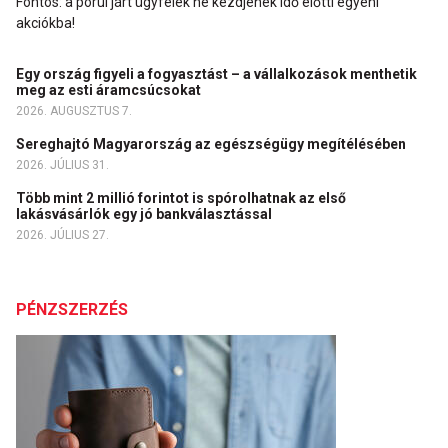
Fontos: a pórul járt ügyfelek ne kezdjenek idő előtti egyéni
akciókba!
Egy ország figyeli a fogyasztást – a vállalkozások menthetik
meg az esti áramcsúcsokat
2026. AUGUSZTUS 7.
Sereghajtó Magyarország az egészségügy megítélésében
2026. JÚLIUS 31.
Több mint 2 millió forintot is spórolhatnak az első
lakásvásárlók egy jó bankválasztással
2026. JÚLIUS 27.
PÉNZSZERZÉS