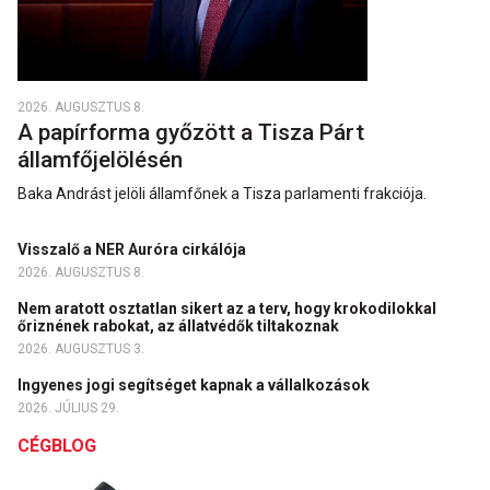
2026. AUGUSZTUS 8.
A papírforma győzött a Tisza Párt
államfőjelölésén
Baka Andrást jelöli államfőnek a Tisza parlamenti frakciója.
Visszalő a NER Auróra cirkálója
2026. AUGUSZTUS 8.
Nem aratott osztatlan sikert az a terv, hogy krokodilokkal
őriznének rabokat, az állatvédők tiltakoznak
2026. AUGUSZTUS 3.
Ingyenes jogi segítséget kapnak a vállalkozások
2026. JÚLIUS 29.
CÉGBLOG