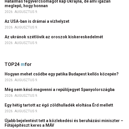
Hatalmas fegyvercsomagot kap Ukrajna, de ami igazán
meglepő, hogy honnan
2026. AUGUSZTUS 9.
Az USA-ban is drámai a vízhelyzet
2026. AUGUSZTUS 9.
Az ukránok szétlövik az oroszok kiskereskedelmét
2026. AUGUSZTUS 9.
TOP24
m
for
Hogyan mehet csődbe egy patika Budapest kellős közepén?
2026. AUGUSZTUS 9.
Még nem késő megvenni a repülőjegyet Spanyolországba
2026. AUGUSZTUS 9.
Egy hétig tartott az égő zöldhulladék eloltása Érd mellett
2026. AUGUSZTUS 9.
Újabb bejelentést tett a közlekedési és beruházási miniszter –
Főtájépítészt keres a MÁV