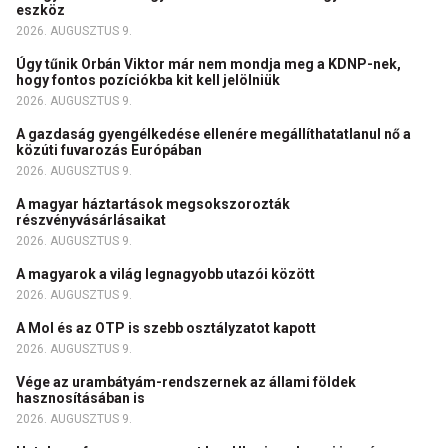
eszköz
2026. AUGUSZTUS 9.
Úgy tűnik Orbán Viktor már nem mondja meg a KDNP-nek,
hogy fontos pozíciókba kit kell jelölniük
2026. AUGUSZTUS 9.
A gazdaság gyengélkedése ellenére megállíthatatlanul nő a
közúti fuvarozás Európában
2026. AUGUSZTUS 9.
A magyar háztartások megsokszorozták
részvényvásárlásaikat
2026. AUGUSZTUS 9.
A magyarok a világ legnagyobb utazói között
2026. AUGUSZTUS 9.
A Mol és az OTP is szebb osztályzatot kapott
2026. AUGUSZTUS 9.
Vége az urambátyám-rendszernek az állami földek
hasznosításában is
2026. AUGUSZTUS 9.