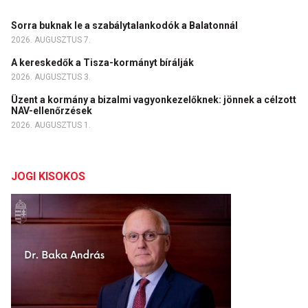
Sorra buknak le a szabálytalankodók a Balatonnál
2026. AUGUSZTUS 7.
A kereskedők a Tisza-kormányt bírálják
2026. AUGUSZTUS 3.
Üzent a kormány a bizalmi vagyonkezelőknek: jönnek a célzott
NAV-ellenőrzések
2026. AUGUSZTUS 1.
JOGI KISOKOS