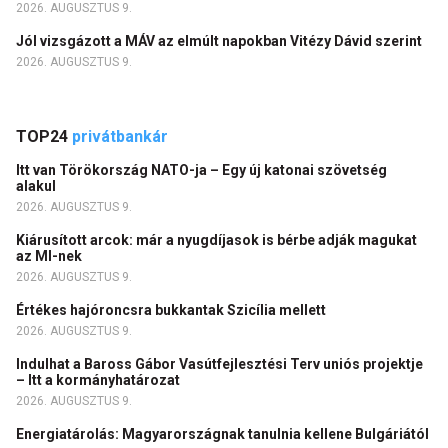
2026. AUGUSZTUS 9.
Jól vizsgázott a MÁV az elmúlt napokban Vitézy Dávid szerint
2026. AUGUSZTUS 9.
TOP24
privátbankár
Itt van Törökország NATO-ja – Egy új katonai szövetség
alakul
2026. AUGUSZTUS 9.
Kiárusított arcok: már a nyugdíjasok is bérbe adják magukat
az MI-nek
2026. AUGUSZTUS 9.
Értékes hajóroncsra bukkantak Szicília mellett
2026. AUGUSZTUS 9.
Indulhat a Baross Gábor Vasútfejlesztési Terv uniós projektje
– Itt a kormányhatározat
2026. AUGUSZTUS 9.
Energiatárolás: Magyarországnak tanulnia kellene Bulgáriától