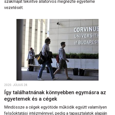
szakmáját tekintve állatorvos megnézte egyeteme
vezetését.
2020. JÚLIUS 28.
Így találhatnának könnyebben egymásra az
egyetemek és a cégek
Mindössze a cégek egyötöde működik együtt valamilyen
felsőoktatási intézménnyel, pedig a tapasztalatok alapján