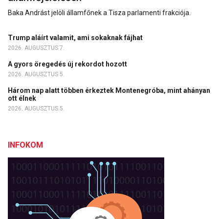
Baka Andrást jelöli államfőnek a Tisza parlamenti frakciója.
Trump aláírt valamit, ami sokaknak fájhat
2026. AUGUSZTUS 7.
A gyors öregedés új rekordot hozott
2026. AUGUSZTUS 5.
Három nap alatt többen érkeztek Montenegróba, mint ahányan
ott élnek
2026. AUGUSZTUS 5.
INFOKOM