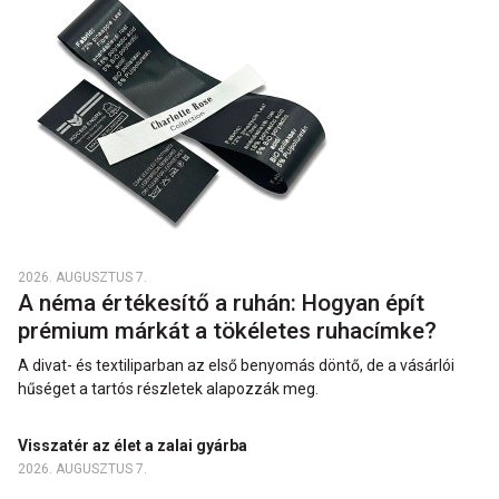
2026. AUGUSZTUS 7.
A néma értékesítő a ruhán: Hogyan épít
prémium márkát a tökéletes ruhacímke?
A divat- és textiliparban az első benyomás döntő, de a vásárlói
hűséget a tartós részletek alapozzák meg.
Visszatér az élet a zalai gyárba
2026. AUGUSZTUS 7.