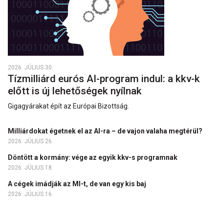
2026. JÚLIUS 30.
Tízmilliárd eurós AI-program indul: a kkv-k
előtt is új lehetőségek nyílnak
Gigagyárakat épít az Európai Bizottság.
Milliárdokat égetnek el az AI-ra – de vajon valaha megtérül?
2026. JÚLIUS 26.
Döntött a kormány: vége az egyik kkv-s programnak
2026. JÚLIUS 18.
A cégek imádják az MI-t, de van egy kis baj
2026. JÚLIUS 16.