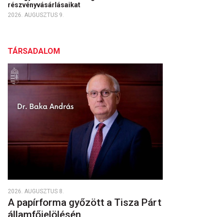
részvényvásárlásaikat
2026. AUGUSZTUS 9.
TÁRSADALOM
2026. AUGUSZTUS 8.
A papírforma győzött a Tisza Párt
államfőjelölésén