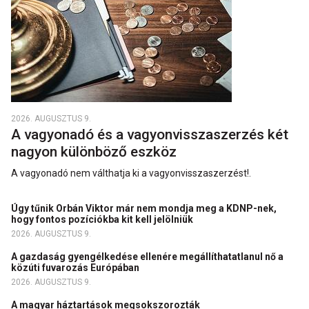
2026. AUGUSZTUS 9.
A vagyonadó és a vagyonvisszaszerzés két
nagyon különböző eszköz
A vagyonadó nem válthatja ki a vagyon­vissza­szerzést!.
Úgy tűnik Orbán Viktor már nem mondja meg a KDNP-nek,
hogy fontos pozíciókba kit kell jelölniük
2026. AUGUSZTUS 9.
A gazdaság gyengélkedése ellenére megállíthatatlanul nő a
közúti fuvarozás Európában
2026. AUGUSZTUS 9.
A magyar háztartások megsokszorozták