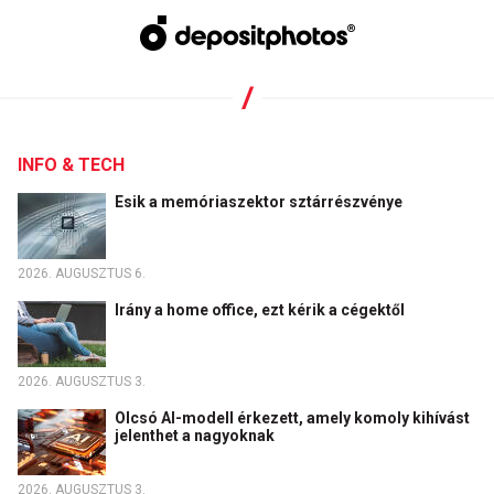
INFO & TECH
Esik a memóriaszektor sztárrészvénye
2026. AUGUSZTUS 6.
Irány a home office, ezt kérik a cégektől
2026. AUGUSZTUS 3.
Olcsó AI-modell érkezett, amely komoly kihívást
jelenthet a nagyoknak
2026. AUGUSZTUS 3.