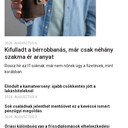
2026. AUGUSZTUS 6.
Kifulladt a bérrobbanás, már csak néhány
szakma ér aranyat
Rossz hír az IT-soknak: már nem nőnek úgy a fizetések, mint
korábban.
Elindult a kamatverseny: újabb csökkentés jött a
lakáshiteleknél
2026. AUGUSZTUS 4.
Sok családnak jelenthet mentőövet ez a kevéssé ismert
pénzügyi megoldás
2026. AUGUSZTUS 3.
Óriási különbség van a frissdiplomások elhelyezkedési