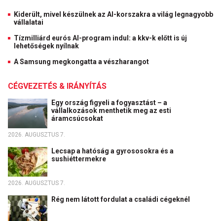
Kiderült, mivel készülnek az AI-korszakra a világ legnagyobb
vállalatai
Tízmilliárd eurós AI-program indul: a kkv-k előtt is új
lehetőségek nyílnak
A Samsung megkongatta a vészharangot
CÉGVEZETÉS & IRÁNYÍTÁS
Egy ország figyeli a fogyasztást – a
vállalkozások menthetik meg az esti
áramcsúcsokat
2026. AUGUSZTUS 7.
Lecsap a hatóság a gyrososokra és a
sushiéttermekre
2026. AUGUSZTUS 7.
Rég nem látott fordulat a családi cégeknél