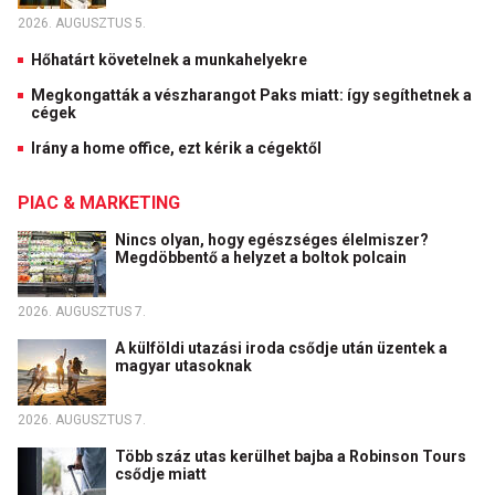
2026. AUGUSZTUS 5.
Hőhatárt követelnek a munkahelyekre
Megkongatták a vészharangot Paks miatt: így segíthetnek a
cégek
Irány a home office, ezt kérik a cégektől
PIAC & MARKETING
Nincs olyan, hogy egészséges élelmiszer?
Megdöbbentő a helyzet a boltok polcain
2026. AUGUSZTUS 7.
A külföldi utazási iroda csődje után üzentek a
magyar utasoknak
2026. AUGUSZTUS 7.
Több száz utas kerülhet bajba a Robinson Tours
csődje miatt