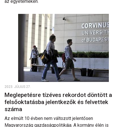
az egyetemeken.
2023. JÚLIUS 27.
Meglepetésre tízéves rekordot döntött a
felsőoktatásba jelentkezők és felvettek
száma
Az elmúlt 10 évben nem változott jelentősen
Magyarország gazdaságpolitikája. A kormány élén is