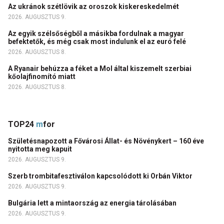
Az ukránok szétlövik az oroszok kiskereskedelmét
2026. AUGUSZTUS 9.
Az egyik szélsőségből a másikba fordulnak a magyar
befektetők, és még csak most indulunk el az euró felé
2026. AUGUSZTUS 8.
A Ryanair behúzza a féket a Mol által kiszemelt szerbiai
kőolajfinomító miatt
2026. AUGUSZTUS 8.
TOP24
m
for
Születésnapozott a Fővárosi Állat- és Növénykert – 160 éve
nyitotta meg kapuit
2026. AUGUSZTUS 9.
Szerb trombitafesztiválon kapcsolódott ki Orbán Viktor
2026. AUGUSZTUS 9.
Bulgária lett a mintaország az energia tárolásában
2026. AUGUSZTUS 9.