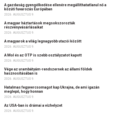
A gazdaság gyengélkedése ellenére megállíthatatlanul nő a
közúti fuvarozás Európában
2026. AUGUSZTUS 9.
A magyar háztartások megsokszorozták
részvényvásárlásaikat
2026. AUGUSZTUS 9.
A magyarok a világ legnagyobb utazói között
2026. AUGUSZTUS 9.
A Mol és az OTP is szebb osztályzatot kapott
2026. AUGUSZTUS 9.
Vége az urambátyám-rendszernek az állami földek
hasznosításában is
2026. AUGUSZTUS 9.
Hatalmas fegyvercsomagot kap Ukrajna, de ami igazán
meglepő, hogy honnan
2026. AUGUSZTUS 9.
Az USA-ban is drámai a vízhelyzet
2026. AUGUSZTUS 9.