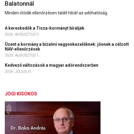
Balatonnál
Minden ötödik ellenőrzésen talált hibát az adóhatóság.
A kereskedők a Tisza-kormányt bírálják
2026. AUGUSZTUS 3.
Üzent a kormány a bizalmi vagyonkezelőknek: jönnek a célzott
NAV-ellenőrzések
2026. AUGUSZTUS 1.
Kedvező változások a magyar adórendszerben
2026. JÚLIUS 31.
JOGI KISOKOS