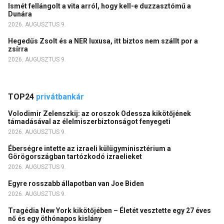
Ismét fellángolt a vita arról, hogy kell-e duzzasztómű a
Dunára
2026. AUGUSZTUS 9.
Hegedűs Zsolt és a NER luxusa, itt biztos nem szállt por a
zsírra
2026. AUGUSZTUS 9.
TOP24
privátbankár
Volodimir Zelenszkij: az oroszok Odessza kikötőjének
támadásával az élelmiszerbiztonságot fenyegeti
2026. AUGUSZTUS 9.
Éberségre intette az izraeli külügyminisztérium a
Görögországban tartózkodó izraelieket
2026. AUGUSZTUS 9.
Egyre rosszabb állapotban van Joe Biden
2026. AUGUSZTUS 9.
Tragédia New York kikötőjében – Életét vesztette egy 27 éves
nő és egy öthónapos kislány