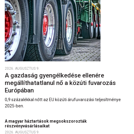
2026. AUGUSZTUS 9.
A gazdaság gyengélkedése ellenére
megállíthatatlanul nő a közúti fuvarozás
Európában
0,9 százalékkal nőtt az EU közúti árufuvarozási teljesítménye
2025-ben.
A magyar háztartások megsokszorozták
részvényvásárlásaikat
2026. AUGUSZTUS 9.