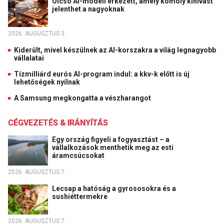
Olcsó AI-modell érkezett, amely komoly kihívást
jelenthet a nagyoknak
2026. AUGUSZTUS 3.
Kiderült, mivel készülnek az AI-korszakra a világ legnagyobb
vállalatai
Tízmilliárd eurós AI-program indul: a kkv-k előtt is új
lehetőségek nyílnak
A Samsung megkongatta a vészharangot
CÉGVEZETÉS & IRÁNYÍTÁS
Egy ország figyeli a fogyasztást – a
vállalkozások menthetik meg az esti
áramcsúcsokat
2026. AUGUSZTUS 7.
Lecsap a hatóság a gyrososokra és a
sushiéttermekre
2026. AUGUSZTUS 7.