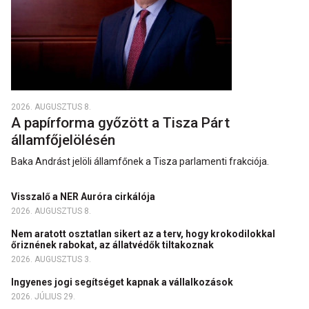
2026. AUGUSZTUS 8.
A papírforma győzött a Tisza Párt
államfőjelölésén
Baka Andrást jelöli államfőnek a Tisza parlamenti frakciója.
Visszalő a NER Auróra cirkálója
2026. AUGUSZTUS 8.
Nem aratott osztatlan sikert az a terv, hogy krokodilokkal
őriznének rabokat, az állatvédők tiltakoznak
2026. AUGUSZTUS 3.
Ingyenes jogi segítséget kapnak a vállalkozások
2026. JÚLIUS 29.