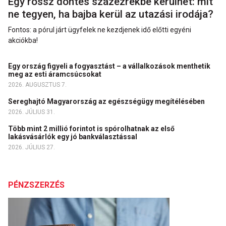
Egy rossz döntés százezrekbe kerülhet: mit
ne tegyen, ha bajba kerül az utazási irodája?
Fontos: a pórul járt ügyfelek ne kezdjenek idő előtti egyéni
akciókba!
Egy ország figyeli a fogyasztást – a vállalkozások menthetik
meg az esti áramcsúcsokat
2026. AUGUSZTUS 7.
Sereghajtó Magyarország az egészségügy megítélésében
2026. JÚLIUS 31.
Több mint 2 millió forintot is spórolhatnak az első
lakásvásárlók egy jó bankválasztással
2026. JÚLIUS 27.
PÉNZSZERZÉS