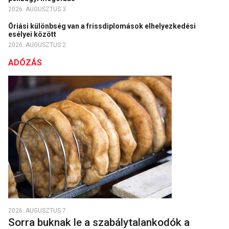
2026. AUGUSZTUS 3.
Óriási különbség van a frissdiplomások elhelyezkedési
esélyei között
2026. AUGUSZTUS 2.
ADÓZÁS
2026. AUGUSZTUS 7.
Sorra buknak le a szabálytalankodók a