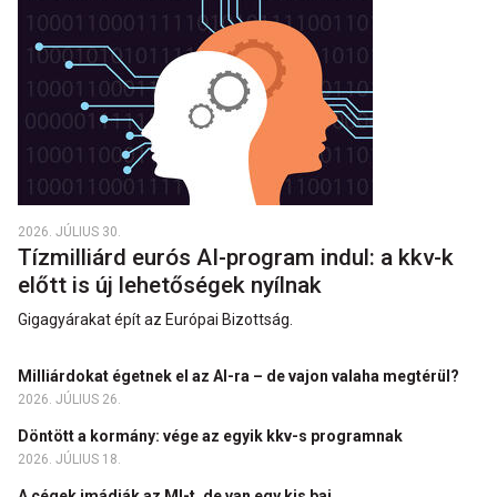
2026. JÚLIUS 30.
Tízmilliárd eurós AI-program indul: a kkv-k
előtt is új lehetőségek nyílnak
Gigagyárakat épít az Európai Bizottság.
Milliárdokat égetnek el az AI-ra – de vajon valaha megtérül?
2026. JÚLIUS 26.
Döntött a kormány: vége az egyik kkv-s programnak
2026. JÚLIUS 18.
A cégek imádják az MI-t, de van egy kis baj