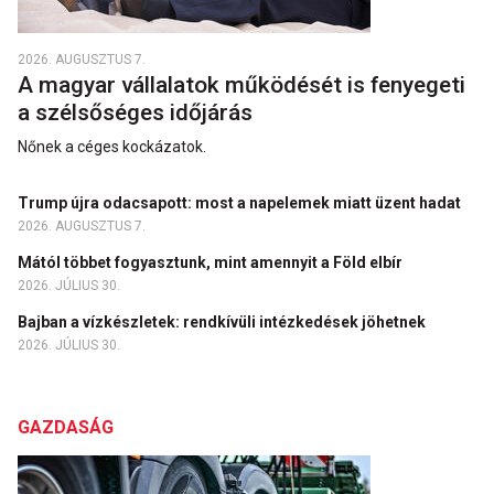
2026. AUGUSZTUS 7.
A magyar vállalatok működését is fenyegeti
a szélsőséges időjárás
Nőnek a céges kockázatok.
Trump újra odacsapott: most a napelemek miatt üzent hadat
2026. AUGUSZTUS 7.
Mától többet fogyasztunk, mint amennyit a Föld elbír
2026. JÚLIUS 30.
Bajban a vízkészletek: rendkívüli intézkedések jöhetnek
2026. JÚLIUS 30.
GAZDASÁG