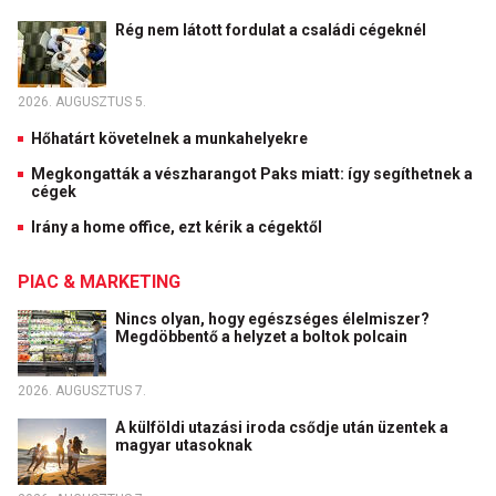
Rég nem látott fordulat a családi cégeknél
2026. AUGUSZTUS 5.
Hőhatárt követelnek a munkahelyekre
Megkongatták a vészharangot Paks miatt: így segíthetnek a
cégek
Irány a home office, ezt kérik a cégektől
PIAC & MARKETING
Nincs olyan, hogy egészséges élelmiszer?
Megdöbbentő a helyzet a boltok polcain
2026. AUGUSZTUS 7.
A külföldi utazási iroda csődje után üzentek a
magyar utasoknak