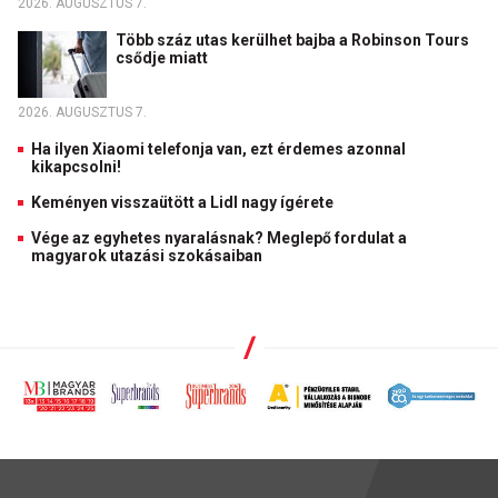
2026. AUGUSZTUS 7.
Több száz utas kerülhet bajba a Robinson Tours
csődje miatt
2026. AUGUSZTUS 7.
Ha ilyen Xiaomi telefonja van, ezt érdemes azonnal
kikapcsolni!
Keményen visszaütött a Lidl nagy ígérete
Vége az egyhetes nyaralásnak? Meglepő fordulat a
magyarok utazási szokásaiban