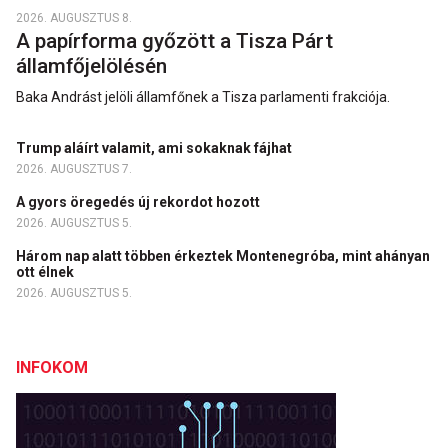
2026. AUGUSZTUS 8.
A papírforma győzött a Tisza Párt
államfőjelölésén
Baka Andrást jelöli államfőnek a Tisza parlamenti frakciója.
Trump aláírt valamit, ami sokaknak fájhat
2026. AUGUSZTUS 7.
A gyors öregedés új rekordot hozott
2026. AUGUSZTUS 5.
Három nap alatt többen érkeztek Montenegróba, mint ahányan
ott élnek
2026. AUGUSZTUS 5.
INFOKOM