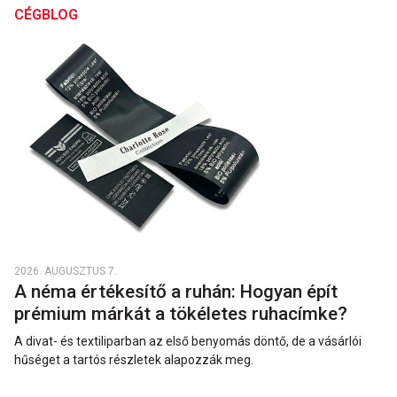
CÉGBLOG
2026. AUGUSZTUS 7.
A néma értékesítő a ruhán: Hogyan épít
prémium márkát a tökéletes ruhacímke?
A divat- és textiliparban az első benyomás döntő, de a vásárlói
hűséget a tartós részletek alapozzák meg.