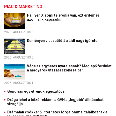
PIAC & MARKETING
Ha ilyen Xiaomi telefonja van, ezt érdemes
azonnal kikapcsolni!
2026. AUGUSZTUS 5.
Keményen visszaütött a Lidl nagy ígérete
2026. AUGUSZTUS 5.
Vége az egyhetes nyaralásnak? Meglepő fordulat
a magyarok utazási szokásaiban
2026. AUGUSZTUS 1.
Gond van egy étrendkiegészítővel
Drága lehet a túlzó reklám: a GVH a „legjobb” állításokat
vizsgálja
Drámaian csökkenő internetes forgalommal találkoznak a