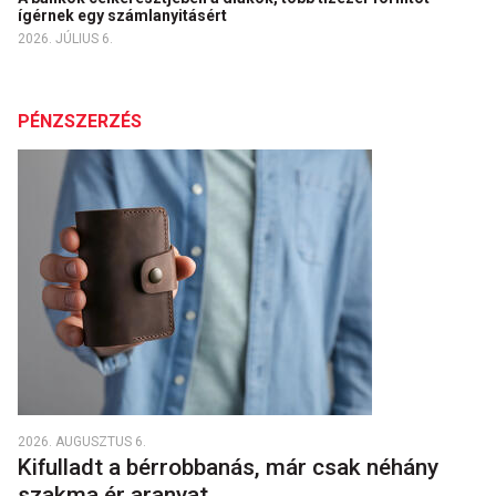
ígérnek egy számlanyitásért
2026. JÚLIUS 6.
PÉNZSZERZÉS
2026. AUGUSZTUS 6.
Kifulladt a bérrobbanás, már csak néhány
szakma ér aranyat