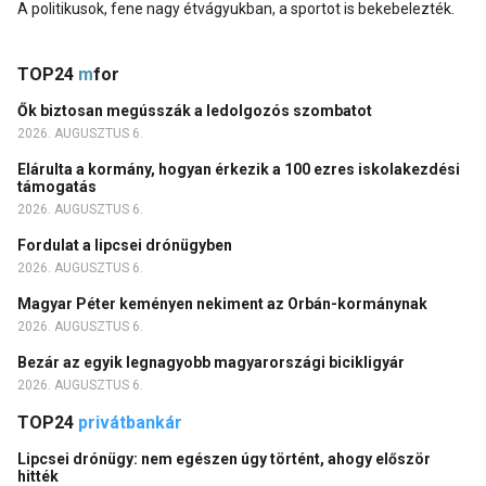
A politikusok, fene nagy étvágyukban, a sportot is bekebelezték.
TOP24
m
for
Ők biztosan megússzák a ledolgozós szombatot
2026. AUGUSZTUS 6.
Elárulta a kormány, hogyan érkezik a 100 ezres iskolakezdési
támogatás
2026. AUGUSZTUS 6.
Fordulat a lipcsei drónügyben
2026. AUGUSZTUS 6.
Magyar Péter keményen nekiment az Orbán-kormánynak
2026. AUGUSZTUS 6.
Bezár az egyik legnagyobb magyarországi bicikligyár
2026. AUGUSZTUS 6.
TOP24
privátbankár
Lipcsei drónügy: nem egészen úgy történt, ahogy először
hitték