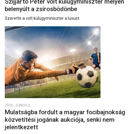
Szijjártó Péter volt külügyminiszter mélyen
belenyúlt a zsírosbödönbe
Szerette a volt külügyminiszter a luxust.
2026. JÚNIUS 6.
Mulatságba fordult a magyar focibajnokság
közvetítési jogának aukciója, senki nem
jelentkezett