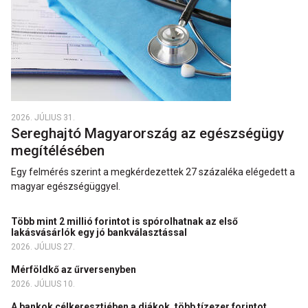
2026. JÚLIUS 31.
Sereghajtó Magyarország az egészségügy
megítélésében
Egy felmérés szerint a megkérdezettek 27 százaléka elégedett a
magyar egészségüggyel.
Több mint 2 millió forintot is spórolhatnak az első
lakásvásárlók egy jó bankválasztással
2026. JÚLIUS 27.
Mérföldkő az űrversenyben
2026. JÚLIUS 10.
A bankok célkeresztjében a diákok, több tízezer forintot