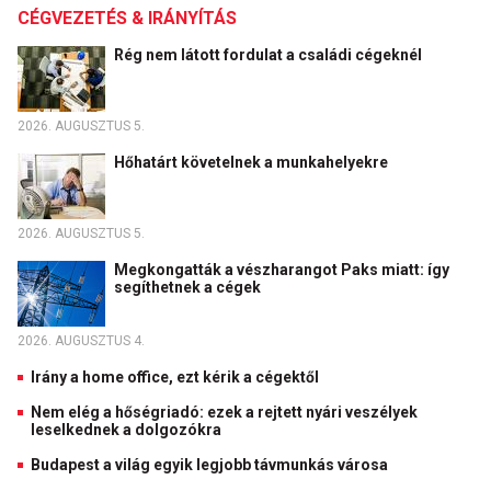
CÉGVEZETÉS & IRÁNYÍTÁS
Rég nem látott fordulat a családi cégeknél
2026. AUGUSZTUS 5.
Hőhatárt követelnek a munkahelyekre
2026. AUGUSZTUS 5.
Megkongatták a vészharangot Paks miatt: így
segíthetnek a cégek
2026. AUGUSZTUS 4.
Irány a home office, ezt kérik a cégektől
Nem elég a hőségriadó: ezek a rejtett nyári veszélyek
leselkednek a dolgozókra
Budapest a világ egyik legjobb távmunkás városa