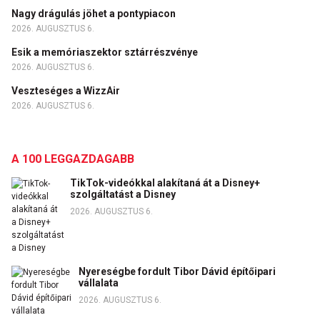
Nagy drágulás jöhet a pontypiacon
2026. AUGUSZTUS 6.
Esik a memóriaszektor sztárrészvénye
2026. AUGUSZTUS 6.
Veszteséges a WizzAir
2026. AUGUSZTUS 6.
A 100 LEGGAZDAGABB
TikTok-videókkal alakítaná át a Disney+
szolgáltatást a Disney
2026. AUGUSZTUS 6.
Nyereségbe fordult Tibor Dávid építőipari
vállalata
2026. AUGUSZTUS 6.