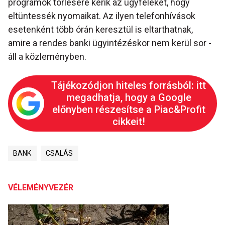
programok törlésére kérik az ügyfeleket, hogy
eltüntessék nyomaikat. Az ilyen telefonhívások
esetenként több órán keresztül is eltarthatnak,
amire a rendes banki ügyintézéskor nem kerül sor -
áll a közleményben.
Tájékozódjon hiteles forrásból: itt
megadhatja, hogy a Google
előnyben részesítse a Piac&Profit
cikkeit!
BANK
CSALÁS
VÉLEMÉNYVEZÉR