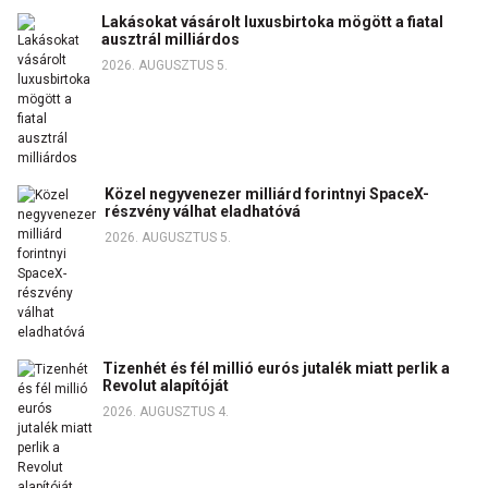
Lakásokat vásárolt luxusbirtoka mögött a fiatal
ausztrál milliárdos
2026. AUGUSZTUS 5.
Közel negyvenezer milliárd forintnyi SpaceX-
részvény válhat eladhatóvá
2026. AUGUSZTUS 5.
Tizenhét és fél millió eurós jutalék miatt perlik a
Revolut alapítóját
2026. AUGUSZTUS 4.