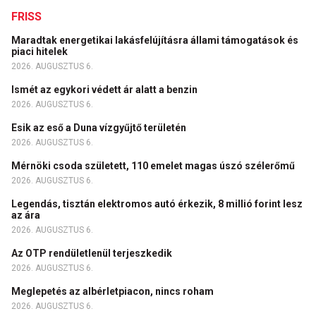
FRISS
Maradtak energetikai lakásfelújításra állami támogatások és
piaci hitelek
2026. AUGUSZTUS 6.
Ismét az egykori védett ár alatt a benzin
2026. AUGUSZTUS 6.
Esik az eső a Duna vízgyűjtő területén
2026. AUGUSZTUS 6.
Mérnöki csoda született, 110 emelet magas úszó szélerőmű
2026. AUGUSZTUS 6.
Legendás, tisztán elektromos autó érkezik, 8 millió forint lesz
az ára
2026. AUGUSZTUS 6.
Az OTP rendületlenül terjeszkedik
2026. AUGUSZTUS 6.
Meglepetés az albérletpiacon, nincs roham
2026. AUGUSZTUS 6.