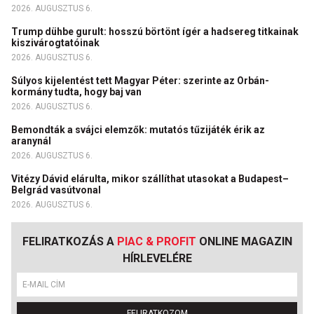
2026. AUGUSZTUS 6.
Trump dühbe gurult: hosszú börtönt ígér a hadsereg titkainak
kiszivárogtatóinak
2026. AUGUSZTUS 6.
Súlyos kijelentést tett Magyar Péter: szerinte az Orbán-
kormány tudta, hogy baj van
2026. AUGUSZTUS 6.
Bemondták a svájci elemzők: mutatós tűzijáték érik az
aranynál
2026. AUGUSZTUS 6.
Vitézy Dávid elárulta, mikor szállíthat utasokat a Budapest–
Belgrád vasútvonal
2026. AUGUSZTUS 6.
FELIRATKOZÁS A
PIAC & PROFIT
ONLINE MAGAZIN
HÍRLEVELÉRE
FELIRATKOZOM