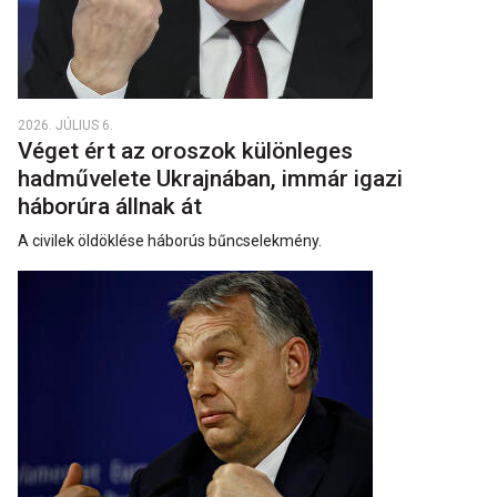
2026. JÚLIUS 6.
Véget ért az oroszok különleges
hadművelete Ukrajnában, immár igazi
háborúra állnak át
A civilek öldöklése háborús bűncselekmény.