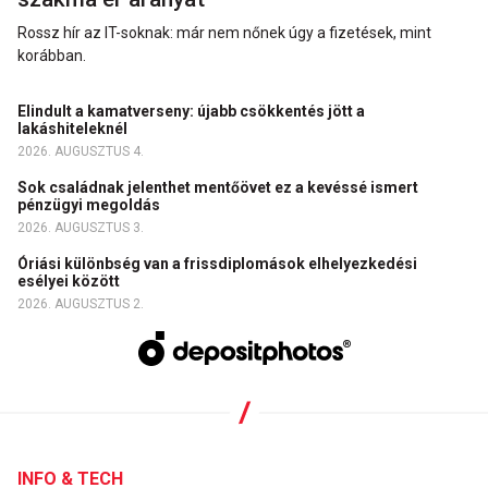
Rossz hír az IT-soknak: már nem nőnek úgy a fizetések, mint
korábban.
Elindult a kamatverseny: újabb csökkentés jött a
lakáshiteleknél
2026. AUGUSZTUS 4.
Sok családnak jelenthet mentőövet ez a kevéssé ismert
pénzügyi megoldás
2026. AUGUSZTUS 3.
Óriási különbség van a frissdiplomások elhelyezkedési
esélyei között
2026. AUGUSZTUS 2.
INFO & TECH