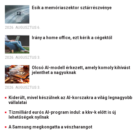
Esik a memóriaszektor sztárrészvénye
2026. AUGUSZTUS 6.
Irány a home office, ezt kérik a cégektől
2026. AUGUSZTUS 3.
Olcsó AI-modell érkezett, amely komoly kihívást
jelenthet a nagyoknak
2026. AUGUSZTUS 3.
Kiderült, mivel készülnek az AI-korszakra a világ legnagyobb
vállalatai
Tízmilliárd eurós AI-program indul: a kkv-k előtt is új
lehetőségek nyílnak
A Samsung megkongatta a vészharangot