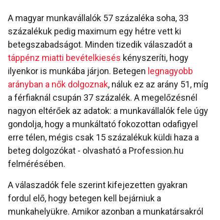
A magyar munkavállalók 57 százaléka soha, 33
százalékuk pedig maximum egy hétre vett ki
betegszabadságot. Minden tizedik válaszadót a
táppénz miatti bevételkiesés
kényszeríti, hogy
ilyenkor is munkába járjon. Betegen
legnagyobb
arányban a nők dolgoznak
, náluk ez az arány 51, míg
a férfiaknál csupán 37 százalék. A megelőzésnél
nagyon eltérőek az adatok: a munkavállalók fele úgy
gondolja, hogy a munkáltató fokozottan odafigyel
erre télen, mégis csak 15 százalékuk küldi haza a
beteg dolgozókat - olvasható a Profession.hu
felmérésében.
A válaszadók fele szerint kifejezetten gyakran
fordul elő, hogy betegen kell bejárniuk a
munkahelyükre. Amikor azonban a munkatársakról