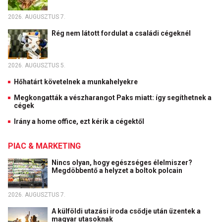
2026. AUGUSZTUS 7.
Rég nem látott fordulat a családi cégeknél
2026. AUGUSZTUS 5.
Hőhatárt követelnek a munkahelyekre
Megkongatták a vészharangot Paks miatt: így segíthetnek a
cégek
Irány a home office, ezt kérik a cégektől
PIAC & MARKETING
Nincs olyan, hogy egészséges élelmiszer?
Megdöbbentő a helyzet a boltok polcain
2026. AUGUSZTUS 7.
A külföldi utazási iroda csődje után üzentek a
magyar utasoknak