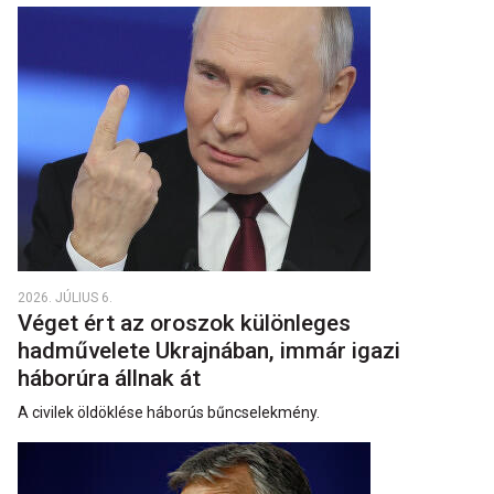
2026. JÚLIUS 6.
Véget ért az oroszok különleges
hadművelete Ukrajnában, immár igazi
háborúra állnak át
A civilek öldöklése háborús bűncselekmény.