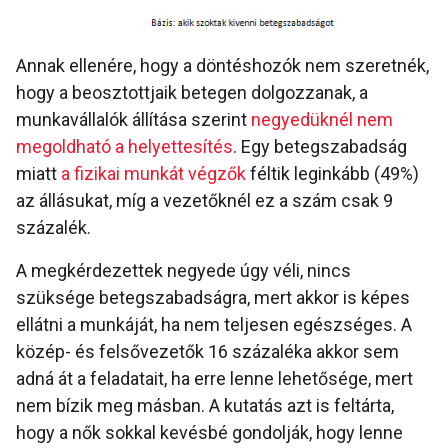
Annak ellenére, hogy a döntéshozók nem szeretnék,
hogy a beosztottjaik betegen dolgozzanak, a
munkavállalók állítása szerint
negyedüknél nem
megoldható a helyettesítés
. Egy betegszabadság
miatt
a fizikai munkát végzők
féltik leginkább (49%)
az állásukat, míg a vezetőknél ez a szám csak 9
százalék.
A megkérdezettek negyede úgy véli, nincs
szüksége betegszabadságra, mert akkor is képes
ellátni a munkáját, ha nem teljesen egészséges. A
közép- és felsővezetők 16 százaléka akkor sem
adná át a feladatait, ha erre lenne lehetősége, mert
nem bízik meg másban. A kutatás azt is feltárta,
hogy a nők sokkal kevésbé gondolják, hogy lenne