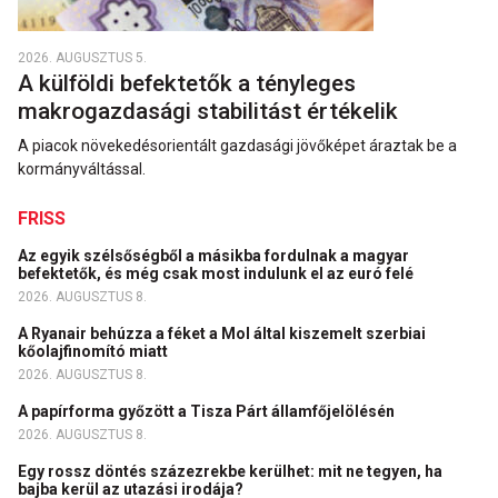
2026. AUGUSZTUS 5.
A külföldi befektetők a tényleges
makrogazdasági stabilitást értékelik
A piacok növekedésorientált gazdasági jövőképet áraztak be a
kormányváltással.
FRISS
Az egyik szélsőségből a másikba fordulnak a magyar
befektetők, és még csak most indulunk el az euró felé
2026. AUGUSZTUS 8.
A Ryanair behúzza a féket a Mol által kiszemelt szerbiai
kőolajfinomító miatt
2026. AUGUSZTUS 8.
A papírforma győzött a Tisza Párt államfőjelölésén
2026. AUGUSZTUS 8.
Egy rossz döntés százezrekbe kerülhet: mit ne tegyen, ha
bajba kerül az utazási irodája?