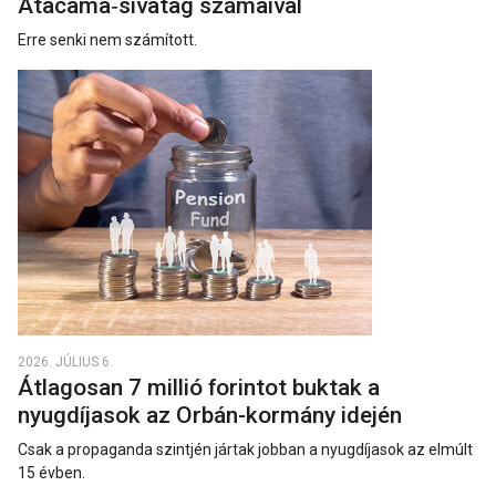
Atacama‑sivatag számaival
Erre senki nem számított.
2026. JÚLIUS 6.
Átlagosan 7 millió forintot buktak a
nyugdíjasok az Orbán-kormány idején
Csak a propaganda szintjén jártak jobban a nyugdíjasok az elmúlt
15 évben.