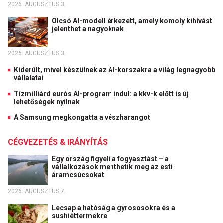
2026. AUGUSZTUS 3.
Olcsó AI-modell érkezett, amely komoly kihívást
jelenthet a nagyoknak
2026. AUGUSZTUS 3.
Kiderült, mivel készülnek az AI-korszakra a világ legnagyobb
vállalatai
Tízmilliárd eurós AI-program indul: a kkv-k előtt is új
lehetőségek nyílnak
A Samsung megkongatta a vészharangot
CÉGVEZETÉS & IRÁNYÍTÁS
Egy ország figyeli a fogyasztást – a
vállalkozások menthetik meg az esti
áramcsúcsokat
2026. AUGUSZTUS 7.
Lecsap a hatóság a gyrososokra és a
sushiéttermekre