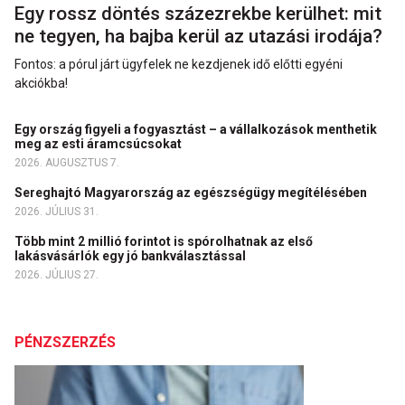
Egy rossz döntés százezrekbe kerülhet: mit
ne tegyen, ha bajba kerül az utazási irodája?
Fontos: a pórul járt ügyfelek ne kezdjenek idő előtti egyéni
akciókba!
Egy ország figyeli a fogyasztást – a vállalkozások menthetik
meg az esti áramcsúcsokat
2026. AUGUSZTUS 7.
Sereghajtó Magyarország az egészségügy megítélésében
2026. JÚLIUS 31.
Több mint 2 millió forintot is spórolhatnak az első
lakásvásárlók egy jó bankválasztással
2026. JÚLIUS 27.
PÉNZSZERZÉS