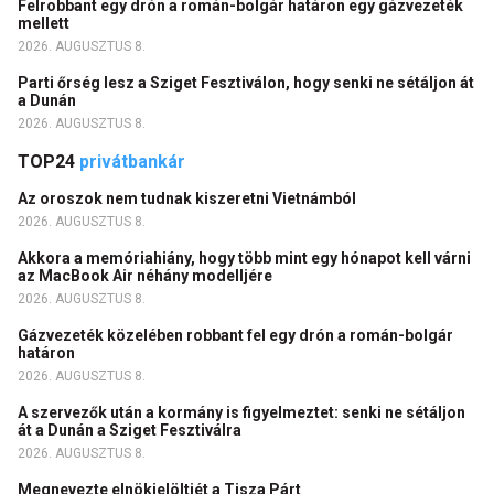
Felrobbant egy drón a román-bolgár határon egy gázvezeték
mellett
2026. AUGUSZTUS 8.
Parti őrség lesz a Sziget Fesztiválon, hogy senki ne sétáljon át
a Dunán
2026. AUGUSZTUS 8.
TOP24
privátbankár
Az oroszok nem tudnak kiszeretni Vietnámból
2026. AUGUSZTUS 8.
Akkora a memóriahiány, hogy több mint egy hónapot kell várni
az MacBook Air néhány modelljére
2026. AUGUSZTUS 8.
Gázvezeték közelében robbant fel egy drón a román-bolgár
határon
2026. AUGUSZTUS 8.
A szervezők után a kormány is figyelmeztet: senki ne sétáljon
át a Dunán a Sziget Fesztiválra
2026. AUGUSZTUS 8.
Megnevezte elnökjelöltjét a Tisza Párt