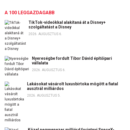
A 100 LEGGAZDAGABB
TikTok-videókkal alakítaná át a Disney+
szolgáltatást a Disney
2026. AUGUSZTUS 6.
Nyereségbe fordult Tibor Dávid építőipari
vállalata
2026. AUGUSZTUS 6.
Lakásokat vásárolt luxusbirtoka mögött a fiatal
ausztrál milliárdos
2026. AUGUSZTUS 5.
Közel negyvenezer milliárd forintnyi SpaceX-