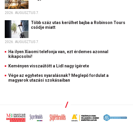
2026. AUGUSZTUS 7.
Több száz utas kerülhet bajba a Robinson Tours
csődje miatt
2026. AUGUSZTUS 7.
Ha ilyen Xiaomi telefonja van, ezt érdemes azonnal
kikapcsolni!
Keményen visszaütött a Lidl nagy ígérete
Vége az egyhetes nyaralásnak? Meglepő fordulat a
magyarok utazási szokásaiban