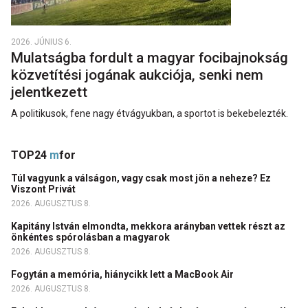
2026. JÚNIUS 6.
Mulatságba fordult a magyar focibajnokság
közvetítési jogának aukciója, senki nem
jelentkezett
A politikusok, fene nagy étvágyukban, a sportot is bekebelezték.
TOP24
m
for
Túl vagyunk a válságon, vagy csak most jön a neheze? Ez
Viszont Privát
2026. AUGUSZTUS 8.
Kapitány István elmondta, mekkora arányban vettek részt az
önkéntes spórolásban a magyarok
2026. AUGUSZTUS 8.
Fogytán a memória, hiánycikk lett a MacBook Air
2026. AUGUSZTUS 8.