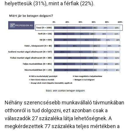
helyettesük (31%), mint a férfiak (22%).
Néhány szerencsésebb munkavállaló távmunkában
otthonról is tud dolgozni, ezt azonban csak a
válaszadók 27 százaléka látja lehetőségnek. A
megkérdezettek 77 százaléka teljes mértékben a