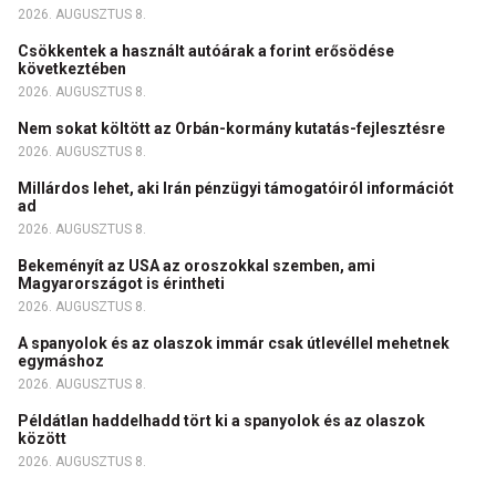
2026. AUGUSZTUS 8.
Csökkentek a használt autóárak a forint erősödése
következtében
2026. AUGUSZTUS 8.
Nem sokat költött az Orbán-kormány kutatás-fejlesztésre
2026. AUGUSZTUS 8.
Millárdos lehet, aki Irán pénzügyi támogatóiról információt
ad
2026. AUGUSZTUS 8.
Bekeményít az USA az oroszokkal szemben, ami
Magyarországot is érintheti
2026. AUGUSZTUS 8.
A spanyolok és az olaszok immár csak útlevéllel mehetnek
egymáshoz
2026. AUGUSZTUS 8.
Példátlan haddelhadd tört ki a spanyolok és az olaszok
között
2026. AUGUSZTUS 8.