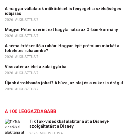
A magyar vállalatok működését is fenyegeti a szélsőséges
időjárás
2026. AUGUSZTUS 7.
Magyar Péter szerint ezt hagyta hátra az Orbán-kormány
2026. AUGUSZTUS 7.
A néma értékesítő a ruhán: Hogyan épít prémium márkát a
tökéletes ruhacímke?
2026. AUGUSZTUS 7.
Visszatér az élet a zalai gyárba
2026. AUGUSZTUS 7.
Újabb árrobbanás jöhet? A búza, az olaj és a cukor is drágul
2026. AUGUSZTUS 7.
A 100 LEGGAZDAGABB
TikTok-videókkal alakítaná át a Disney+
szolgáltatást a Disney
2026. AUGUSZTUS 6.