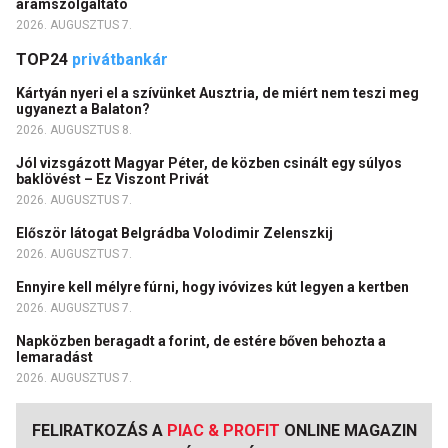
áramszolgáltató
2026. AUGUSZTUS 7.
TOP24
privátbankár
Kártyán nyeri el a szívünket Ausztria, de miért nem teszi meg
ugyanezt a Balaton?
2026. AUGUSZTUS 8.
Jól vizsgázott Magyar Péter, de közben csinált egy súlyos
baklövést – Ez Viszont Privát
2026. AUGUSZTUS 7.
Először látogat Belgrádba Volodimir Zelenszkij
2026. AUGUSZTUS 7.
Ennyire kell mélyre fúrni, hogy ivóvizes kút legyen a kertben
2026. AUGUSZTUS 7.
Napközben beragadt a forint, de estére bőven behozta a
lemaradást
2026. AUGUSZTUS 7.
FELIRATKOZÁS A
PIAC & PROFIT
ONLINE MAGAZIN