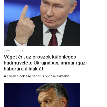
2026. JÚLIUS 6.
Véget ért az oroszok különleges
hadművelete Ukrajnában, immár igazi
háborúra állnak át
A civilek öldöklése háborús bűncselekmény.