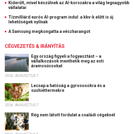
Kiderült, mivel készülnek az AI-korszakra a világ legnagyobb
vállalatai
Tízmilliárd eurós AI-program indul: a kkv-k előtt is új
lehetőségek nyílnak
A Samsung megkongatta a vészharangot
CÉGVEZETÉS & IRÁNYÍTÁS
Egy ország figyeli a fogyasztást – a
vállalkozások menthetik meg az esti
áramcsúcsokat
2026. AUGUSZTUS 7.
Lecsap a hatóság a gyrososokra és a
sushiéttermekre
2026. AUGUSZTUS 7.
Rég nem látott fordulat a családi cégeknél