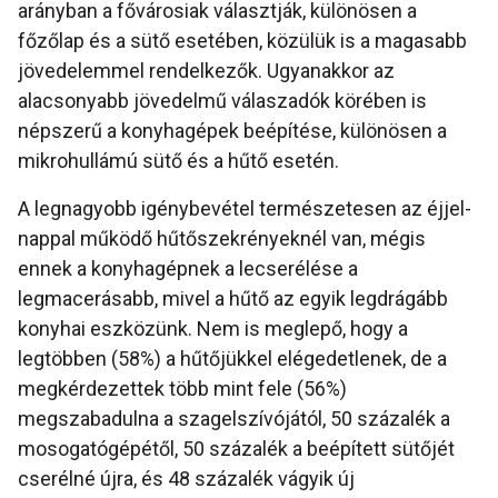
arányban a fővárosiak választják, különösen a
főzőlap és a sütő esetében, közülük is a magasabb
jövedelemmel rendelkezők. Ugyanakkor az
alacsonyabb jövedelmű válaszadók körében is
népszerű a konyhagépek beépítése, különösen a
mikrohullámú sütő és a hűtő esetén.
A legnagyobb igénybevétel természetesen az éjjel-
nappal működő hűtőszekrényeknél van, mégis
ennek a konyhagépnek a lecserélése a
legmacerásabb, mivel a hűtő az egyik legdrágább
konyhai eszközünk. Nem is meglepő, hogy a
legtöbben (58%) a hűtőjükkel elégedetlenek, de a
megkérdezettek több mint fele (56%)
megszabadulna a szagelszívójától, 50 százalék a
mosogatógépétől, 50 százalék a beépített sütőjét
cserélné újra, és 48 százalék vágyik új