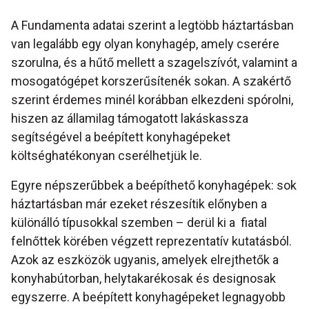
A Fundamenta adatai szerint a legtöbb háztartásban
van legalább egy olyan konyhagép, amely cserére
szorulna, és a hűtő mellett a szagelszívót, valamint a
mosogatógépet korszerűsítenék sokan. A szakértő
szerint érdemes minél korábban elkezdeni spórolni,
hiszen az államilag támogatott lakáskassza
segítségével a beépített konyhagépeket
költséghatékonyan cserélhetjük le.
Egyre népszerűbbek a beépíthető konyhagépek: sok
háztartásban már ezeket részesítik előnyben a
különálló típusokkal szemben – derül ki a fiatal
felnőttek körében végzett reprezentatív kutatásból.
Azok az eszközök ugyanis, amelyek elrejthetők a
konyhabútorban, helytakarékosak és designosak
egyszerre. A beépített konyhagépeket legnagyobb