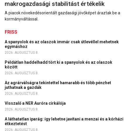
makrogazdasági stabilitást értékelik
A piacok növekedésorientált gazdasági jövőképet áraztak be a
kormányváltással.
FRISS
A spanyolok és az olaszok immár csak útlevéllel mehetnek
egymáshoz
2026. AUGUSZTUS 8.
Példátlan haddelhadd tört ki a spanyolok és az olaszok
között
2026. AUGUSZTUS 8.
Az agrárválságra tekintettel hamarabb és több pénzhet
juthatnak a gazdák
2026. AUGUSZTUS 8.
Visszalő a NER Auróra cirkálója
2026. AUGUSZTUS 8.
A láthatatlan iparág: így lehetne javítani a menzai és a kórházi
étkeztetést
2026. AUGUSZTUS 8.