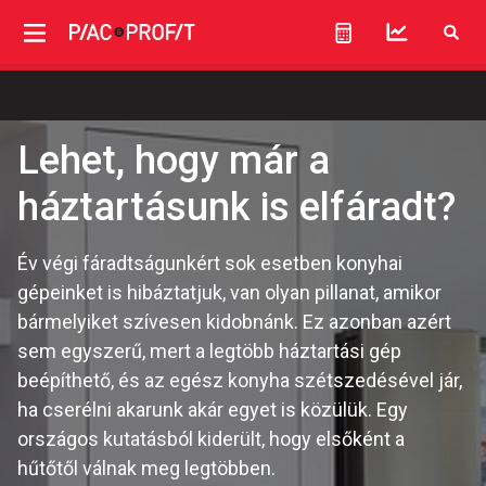
Lehet, hogy már a
háztartásunk is elfáradt?
Év végi fáradtságunkért sok esetben konyhai
gépeinket is hibáztatjuk, van olyan pillanat, amikor
bármelyiket szívesen kidobnánk. Ez azonban azért
sem egyszerű, mert a legtöbb háztartási gép
beépíthető, és az egész konyha szétszedésével jár,
ha cserélni akarunk akár egyet is közülük. Egy
országos kutatásból kiderült, hogy elsőként a
hűtőtől válnak meg legtöbben.