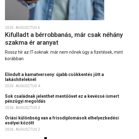
2026. AUGUSZTUS 6.
Kifulladt a bérrobbanás, már csak néhány
szakma ér aranyat
Rossz hír az IT-soknak: már nem nőnek úgy a fizetések, mint
korábban.
Elindult a kamatverseny: újabb csökkentés jött a
lakáshiteleknél
2026. AUGUSZTUS 4.
Sok családnak jelenthet mentőövet ez a kevéssé ismert
pénzügyi megoldás
2026. AUGUSZTUS 3.
Óriási különbség van a frissdiplomások elhelyezkedési
esélyei között
2026. AUGUSZTUS 2.