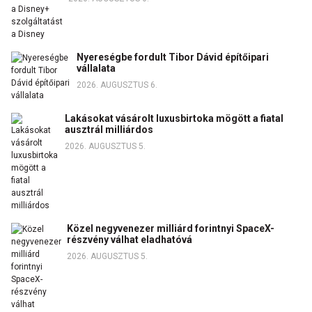
Nyereségbe fordult Tibor Dávid építőipari
vállalata
2026. AUGUSZTUS 6.
Lakásokat vásárolt luxusbirtoka mögött a fiatal
ausztrál milliárdos
2026. AUGUSZTUS 5.
Közel negyvenezer milliárd forintnyi SpaceX-
részvény válhat eladhatóvá
2026. AUGUSZTUS 5.