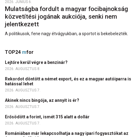
2026. JÚNIUS 6.
Mulatságba fordult a magyar focibajnokság
közvetítési jogának aukciója, senki nem
jelentkezett
A politikusok, fene nagy étvágyukban, a sportot is bekebelezték.
TOP24
m
for
Lejtőre kerül végre a benzinár?
2026. AUGUSZTUS 8.
Rekordot döntött a német export, és ez a magyar autóiparra is
hatással lehet
2026. AUGUSZTUS 7.
Akinek nincs bingója, az annyit is ér?
2026. AUGUSZTUS 7.
Erősödött a forint, ismét 315 alatt a dollár
2026. AUGUSZTUS 7.
Romániában már lekapcsolhatja a nagy ipari fogyasztókat az