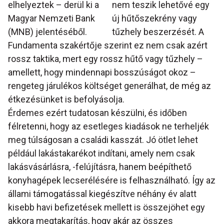
elhelyeztek – derül ki a
nem teszik lehetővé egy
Magyar Nemzeti Bank
új hűtőszekrény vagy
(MNB) jelentéséből.
tűzhely beszerzését. A
Fundamenta szakértője szerint ez nem csak azért
rossz taktika, mert egy rossz hűtő vagy tűzhely –
amellett, hogy mindennapi bosszúságot okoz –
rengeteg járulékos költséget generálhat, de még az
étkezésünket is befolyásolja.
Érdemes ezért tudatosan készülni, és időben
félretenni, hogy az esetleges kiadások ne terheljék
meg túlságosan a családi kasszát. Jó ötlet lehet
például lakástakarékot indítani, amely nem csak
lakásvásárlásra, -felújításra, hanem beépíthető
konyhagépek lecserélésére is felhasználható. Így az
állami támogatással kiegészítve néhány év alatt
kisebb havi befizetések mellett is összejöhet egy
akkora megtakarítás, hogy akár az összes