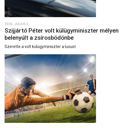
2026. JÚLIUS 2.
Szijjártó Péter volt külügyminiszter mélyen
belenyúlt a zsírosbödönbe
Szerette a volt külügyminiszter a luxust.