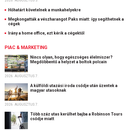
2026. AUGUSZTUS 5.
Hőhatárt követelnek a munkahelyekre
Megkongatták a vészharangot Paks miatt: így segíthetnek a
cégek
Irány a home office, ezt kérik a cégektől
PIAC & MARKETING
Nincs olyan, hogy egészséges élelmiszer?
Megdöbbentő a helyzet a boltok polcain
2026. AUGUSZTUS 7.
A külföldi utazási iroda csődje után üzentek a
magyar utasoknak
2026. AUGUSZTUS 7.
Több száz utas kerülhet bajba a Robinson Tours
csődje miatt