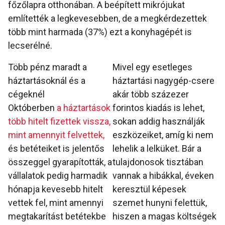
főzőlapra otthonában. A beépített mikrójukat
említették a legkevesebben, de a megkérdezettek
több mint harmada (37%) ezt a konyhagépét is
lecserélné.
Több pénz maradt a
Mivel egy esetleges
háztartásoknál és a
háztartási nagygép-csere
cégeknél
akár több százezer
Októberben
a háztartások
forintos kiadás is lehet,
több hitelt fizettek vissza,
sokan addig használják
mint amennyit felvettek,
eszközeiket, amíg ki nem
és betéteiket is jelentős
lehelik a lelküket. Bár a
összeggel gyarapították, a
tulajdonosok tisztában
vállalatok pedig harmadik
vannak a hibákkal, éveken
hónapja kevesebb hitelt
keresztül képesek
vettek fel, mint amennyi
szemet hunyni felettük,
megtakarítást betétekbe
hiszen a magas költségek