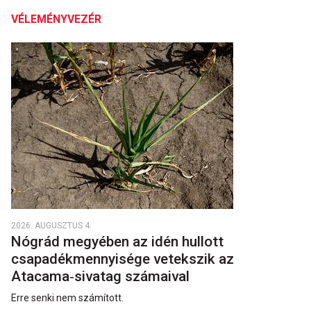
VÉLEMÉNYVEZÉR
2026. AUGUSZTUS 4.
Nógrád megyében az idén hullott
csapadékmennyisége vetekszik az
Atacama‑sivatag számaival
Erre senki nem számított.