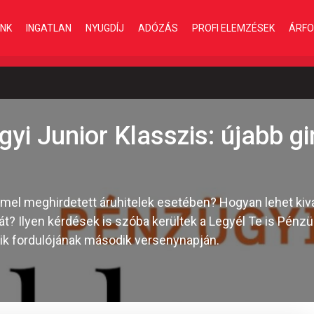
INK
INGATLAN
NYUGDÍJ
ADÓZÁS
PROFI ELEMZÉSEK
ÁRFO
gyi Junior Klasszis: újabb g
-mel meghirdetett áruhitelek esetében? Hogyan lehet kivá
Ilyen kérdések is szóba kerültek a Legyél Te is Pénzüg
k fordulójának második versenynapján.