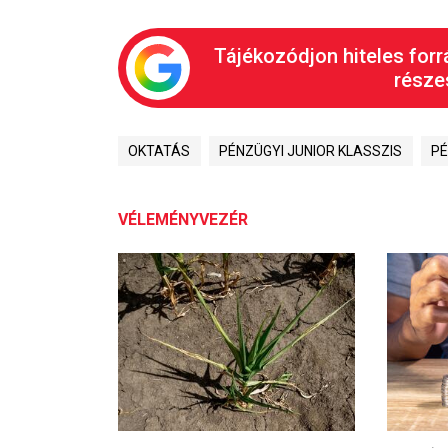
Tájékozódjon hiteles forr
részes
OKTATÁS
PÉNZÜGYI JUNIOR KLASSZIS
PÉ
VÉLEMÉNYVEZÉR