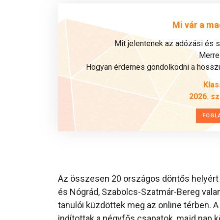
Mi vár a ma
Mit jelentenek az adózási és 
Merre 
Hogyan érdemes gondolkodni a hosszú 
Klas
2026. s
FOGL
Az összesen 20 országos döntős helyér
és Nógrád, Szabolcs-Szatmár-Bereg val
tanulói küzdöttek meg az online térben. A
indítottak a négyfős csapatok, majd nap 