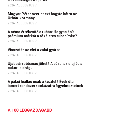
a szélsőséges időjárás
2026. AUGUSZTUS 7.
Magyar Péter szerint ezt hagyta hátra az
Orbán-kormány
2026. AUGUSZTUS 7.
A néma értékesítő a ruhán: Hogyan épít
prémium márkát a tökéletes ruhacímke?
2026. AUGUSZTUS 7.
Visszatér az élet a zalai gyárba
2026. AUGUSZTUS 7.
Újabb árrobbanás jöhet? A búza, az olaj és a
cukor is drágul
2026. AUGUSZTUS 7.
A paksi leállás csak a kezdet? Évek óta
ismert rendszerkockázatra figyelmeztetnek
2026. AUGUSZTUS 7.
A 100 LEGGAZDAGABB