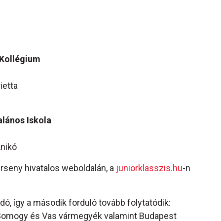
 Kollégium
etta
alános Iskola
Anikó
erseny hivatalos weboldalán, a
juniorklasszis.hu
-n
, így a második forduló tovább folytatódik:
, Somogy és Vas vármegyék valamint Budapest