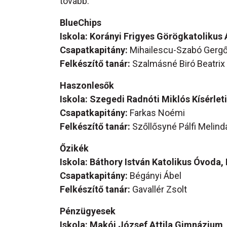
tovább:
BlueChips
Iskola: Korányi Frigyes Görögkatolikus
Csapatkapitány:
Mihailescu-Szabó Gerg
Felkészítő tanár:
Szalmásné Biró Beatrix
Haszonlesők
Iskola: Szegedi Radnóti Miklós Kísérle
Csapatkapitány:
Farkas Noémi
Felkészítő tanár:
Szőllősyné Pálfi Melind
Őzikék
Iskola: Báthory István Katolikus Óvoda,
Csapatkapitány:
Bégányi Ábel
Felkészítő tanár:
Gavallér Zsolt
Pénzügyesek
Iskola: Makói József Attila Gimnázium