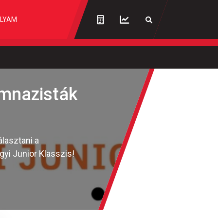
LYAM
imnazisták
lasztani a
yi Junior Klasszis!