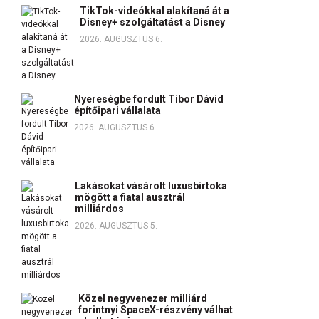
TikTok-videókkal alakítaná át a
Disney+ szolgáltatást a Disney
2026. AUGUSZTUS 6.
Nyereségbe fordult Tibor Dávid
építőipari vállalata
2026. AUGUSZTUS 6.
Lakásokat vásárolt luxusbirtoka
mögött a fiatal ausztrál
milliárdos
2026. AUGUSZTUS 5.
Közel negyvenezer milliárd
forintnyi SpaceX-részvény válhat