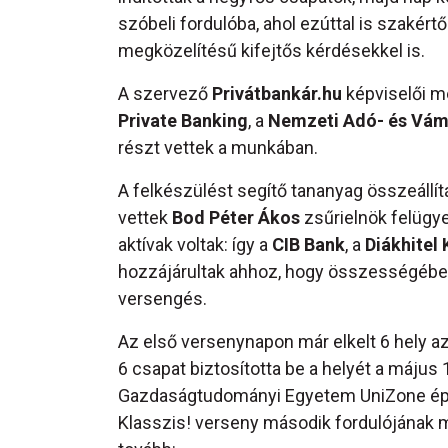
szóbeli fordulóba, ahol ezúttal is szakért
megközelítésű kifejtős kérdésekkel is.
A szervező
Privátbankár.hu
képviselői me
Private Banking
, a
Nemzeti Adó- és Vám
részt vettek a munkában.
A felkészülést segítő tananyag összeállítá
vettek
Bod Péter Ákos
zsűrielnök felügye
aktívak voltak: így a
CIB Bank
, a
Diákhitel
hozzájárultak ahhoz, hogy összességében 
versengés.
Az első versenynapon már elkelt 6 hely 
6 csapat biztosította be a helyét a máju
Gazdaságtudományi Egyetem UniZone épüle
Klasszis! verseny második fordulójának m