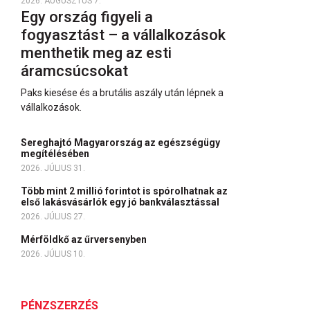
2026. AUGUSZTUS 7.
Egy ország figyeli a
fogyasztást – a vállalkozások
menthetik meg az esti
áramcsúcsokat
Paks kiesése és a brutális aszály után lépnek a
vállalkozások.
Sereghajtó Magyarország az egészségügy
megítélésében
2026. JÚLIUS 31.
Több mint 2 millió forintot is spórolhatnak az
első lakásvásárlók egy jó bankválasztással
2026. JÚLIUS 27.
Mérföldkő az űrversenyben
2026. JÚLIUS 10.
PÉNZSZERZÉS