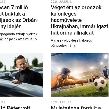
US 6.
2026. JÚLIUS 6.
san 7 millió
Véget ért az oroszok
ot buktak a
különleges
íjasok az Orbán-
hadművelete
ny idején
Ukrajnában, immár igazi
háborúra állnak át
opaganda szintjén jártak
nyugdíjasok az elmúlt 15
A civilek öldöklése háborús
bűncselekmény.
US 2.
2026. JÚNIUS 6.
rtó Péter volt
Mulatságba fordult a