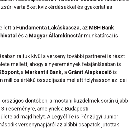
ő zsűri várta őket kvízkérdésekkel és gyakorlatias
llett a
Fundamenta Lakáskassza,
az
MBH Bank
hivatal
és a
Magyar Államkincstár
munkatársai is
sában rajtuk kívül a verseny további partnerei is részt
lete mellett, ahogy a nyeremények felajánlásában is
 Központ
, a
Merkantil Bank,
a
Gránit Alapkezelő
is
milliós értékű összdíjazás mellett folyhasson az idei
az országos döntőben, a mostani küzdelmek során újabb
s 13-i eseményre, amelynek a Budapesti
te ad majd helyt. A Legyél Te is Pénzügyi Junior
ásodik versenynapjáról az alábbi csapatok jutottak