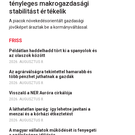
tényleges makrogazdasági
stabilitást értékelik
A piacok növekedésorientált gazdasági
jövőképet áraztak be a kormányváltással.
FRISS
Példátlan haddelhadd tört ki a spanyolok és
az olaszok között
2026. AUGUSZTUS 8.
Az agrárválságra tekintettel hamarabb és
több pénzhet juthatnak a gazdák
2026. AUGUSZTUS 8.
Visszalő a NER Auróra cirkálója
2026. AUGUSZTUS 8.
A láthatatlan iparág: így lehetne javítani a
menzai és a kórházi étkeztetést
2026. AUGUSZTUS 8.
A magyar vállalatok működését is fenyegeti