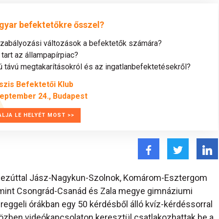
gyar befektetőkre ősszel?
szabályozási változások a befektetők számára?
tart az állampapírpiac?
távú megtakarításokról és az ingatlanbefektetésekről?
szis Befektetői Klub
zeptember 24., Budapest
ALJA LE HELYÉT MOST >>
t ezúttal Jász-Nagykun-Szolnok, Komárom-Esztergom
amint Csongrád-Csanád és Zala megye gimnáziumi
 reggeli órákban egy 50 kérdésből álló kvíz-kérdéssorral
közben videókapcsolaton keresztül csatlakozhattak be a