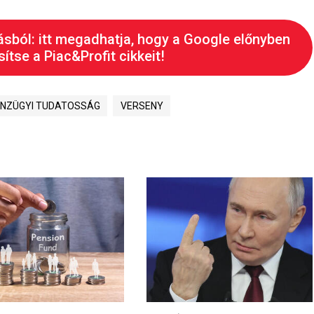
ásból: itt megadhatja, hogy a Google előnyben
ítse a Piac&Profit cikkeit!
NZÜGYI TUDATOSSÁG
VERSENY