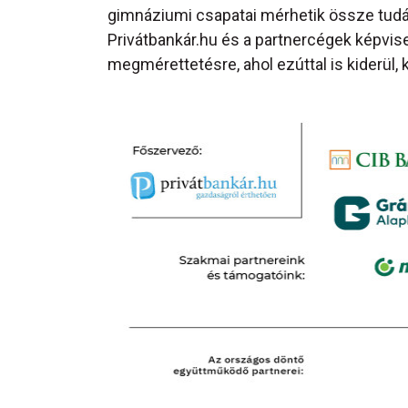
gimnáziumi csapatai mérhetik össze tudá
Privátbankár.hu és a partnercégek képvis
megmérettetésre, ahol ezúttal is kiderül, 