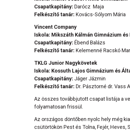
Csapatkapitány:
Darócz Maja
Felkészítő tanár:
Kovács-Sólyom Mária
Vincent Company
Iskola: Mikszáth Kálmán Gimnázium és
Csapatkapitány:
Ébend Balázs
Felkészítő tanár:
Kelemenné Racskó Mari
TKLG Junior Nagykövetek
Iskola: Kossuth Lajos Gimnázium és Ált
Csapatkapitány:
Jáger Jázmin
Felkészítő tanár:
Dr. Pásztorné dr. Vass 
Az összes továbbjutott csapat listája a v
folyamatosan frissül.
Az országos döntőben nyolc hely még kiadó
csütörtökön Pest és Tolna, Fejér, Heves