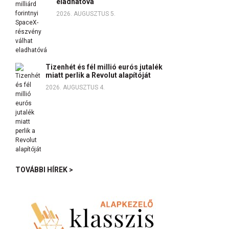
eladhatóvá
2026. AUGUSZTUS 5.
Tizenhét és fél millió eurós jutalék
miatt perlik a Revolut alapítóját
2026. AUGUSZTUS 4.
TOVÁBBI HÍREK >