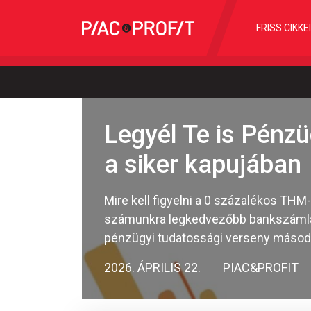
FRISS CIKKE
Legyél Te is Pénzü
a siker kapujában
Mire kell figyelni a 0 százalékos THM
számunkra legkedvezőbb bankszámlát? 
pénzügyi tudatossági verseny másodi
2026. ÁPRILIS 22.
PIAC&PROFIT