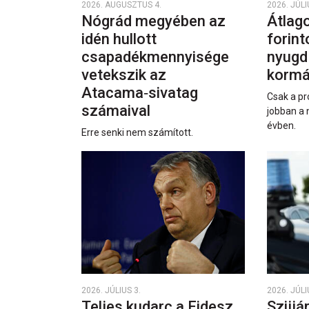
2026. AUGUSZTUS 4.
2026. JÚLI
Nógrád megyében az
Átlago
idén hullott
forint
csapadékmennyisége
nyugd
vetekszik az
kormá
Atacama‑sivatag
Csak a pr
számaival
jobban a 
évben.
Erre senki nem számított.
2026. JÚLIUS 3.
2026. JÚLI
Teljes kudarc a Fidesz
Szijjá