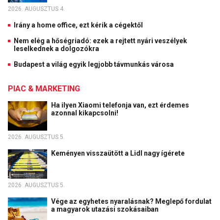
2026. AUGUSZTUS 4.
Irány a home office, ezt kérik a cégektől
Nem elég a hőségriadó: ezek a rejtett nyári veszélyek
leselkednek a dolgozókra
Budapest a világ egyik legjobb távmunkás városa
PIAC & MARKETING
Ha ilyen Xiaomi telefonja van, ezt érdemes
azonnal kikapcsolni!
2026. AUGUSZTUS 5.
Keményen visszaütött a Lidl nagy ígérete
2026. AUGUSZTUS 5.
Vége az egyhetes nyaralásnak? Meglepő fordulat
a magyarok utazási szokásaiban