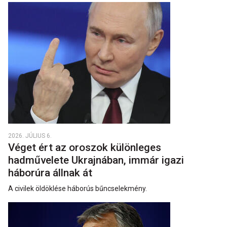
2026. JÚLIUS 6.
Véget ért az oroszok különleges
hadművelete Ukrajnában, immár igazi
háborúra állnak át
A civilek öldöklése háborús bűncselekmény.