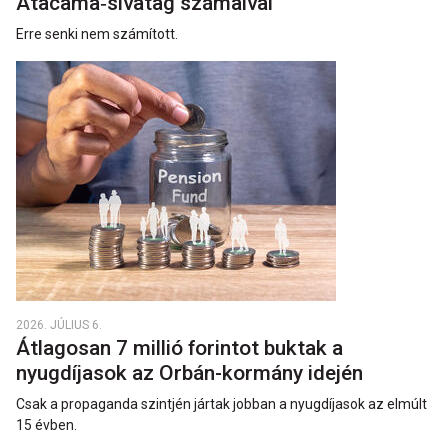
Atacama‑sivatag számaival
Erre senki nem számított.
2026. JÚLIUS 6.
Átlagosan 7 millió forintot buktak a
nyugdíjasok az Orbán-kormány idején
Csak a propaganda szintjén jártak jobban a nyugdíjasok az elmúlt
15 évben.