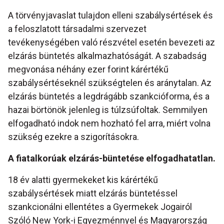
A törvényjavaslat tulajdon elleni szabálysértések és
a feloszlatott társadalmi szervezet
tevékenységében való részvétel esetén bevezeti az
elzárás büntetés alkalmazhatóságát. A szabadság
megvonása néhány ezer forint kárértékű
szabálysértéseknél szükségtelen és aránytalan. Az
elzárás büntetés a legdrágább szankcióforma, és a
hazai börtönök jelenleg is túlzsúfoltak. Semmilyen
elfogadható indok nem hozható fel arra, miért volna
szükség ezekre a szigorításokra.
A fiatalkorúak elzárás-büntetése elfogadhatatlan.
18 év alatti gyermekeket kis kárértékű
szabálysértések miatt elzárás büntetéssel
szankcionálni ellentétes a Gyermekek Jogairól
Szóló New York-i Egyezménnyel és Magyarország