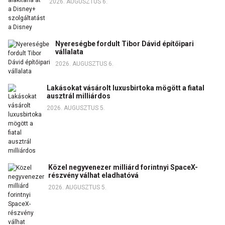
2026. AUGUSZTUS 6.
Nyereségbe fordult Tibor Dávid építőipari
vállalata
2026. AUGUSZTUS 6.
Lakásokat vásárolt luxusbirtoka mögött a fiatal
ausztrál milliárdos
2026. AUGUSZTUS 5.
Közel negyvenezer milliárd forintnyi SpaceX-
részvény válhat eladhatóvá
2026. AUGUSZTUS 5.