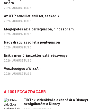
az ára
2026. AUGUSZTUS 6.
Az OTP rendületlenül terjeszkedik
2026. AUGUSZTUS 6.
Meglepetés az albérletpiacon, nincs roham
2026. AUGUSZTUS 6.
Nagy drágulás jöhet a pontypiacon
2026. AUGUSZTUS 6.
Esik a memóriaszektor sztárrészvénye
2026. AUGUSZTUS 6.
Veszteséges a WizzAir
2026. AUGUSZTUS 6.
A 100 LEGGAZDAGABB
TikTok-videókkal alakítaná át a Disney+
szolgáltatást a Disney