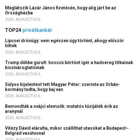
Meglátszik Lázár János fizetésén, hogy alig járt be az
Országházba
2026. AUGUSZTUS 6.
TOP24
privátbankár
Lipcsei drónügy: nem egészen úgy történt, ahogy először
hitték
2026. AUGUSZTUS 6.
Trump dühbe gurult: hosszú börtönt ígér a hadsereg titkainak
kiszivárogtatóinak
2026. AUGUSZTUS 6.
Súlyos kijelentést tett Magyar Péter: szerinte az Orbán-
kormány tudta, hogy baj van
2026. AUGUSZTUS 6.
Bemondták a svájci elemzők: mutatós tűzijáték érik az
aranynál
2026. AUGUSZTUS 6.
Vitézy Dávid elárulta, mikor szállíthat utasokat a Budapest–
Belgrád vasútvonal
2026. AUGUSZTUS 6.