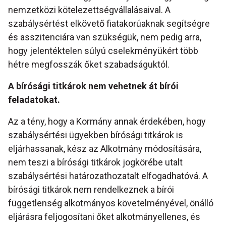
nemzetközi kötelezettségvállalásaival. A
szabálysértést elkövető fiatakorúaknak segítségre
és asszitenciára van szükségük, nem pedig arra,
hogy jelentéktelen súlyú cselekményükért több
hétre megfosszák őket szabadságuktól.
A bírósági titkárok nem vehetnek át bírói
feladatokat.
Az a tény, hogy a Kormány annak érdekében, hogy
szabálysértési ügyekben bírósági titkárok is
eljárhassanak, kész az Alkotmány módosítására,
nem teszi a bírósági titkárok jogkörébe utalt
szabálysértési határozathozatalt elfogadhatóvá. A
bírósági titkárok nem rendelkeznek a bírói
függetlenség alkotmányos követelményével, önálló
eljárásra feljogosítani őket alkotmányellenes, és