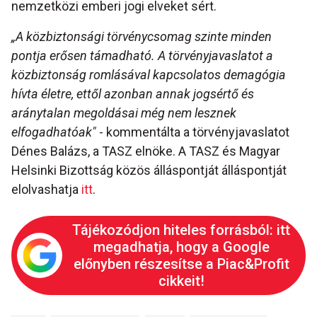
nemzetközi emberi jogi elveket sért.
„A közbiztonsági törvénycsomag szinte minden
pontja erősen támadható. A törvényjavaslatot a
közbiztonság romlásával kapcsolatos demagógia
hívta életre, ettől azonban annak jogsértő és
aránytalan megoldásai még nem lesznek
elfogadhatóak"
- kommentálta a törvényjavaslatot
Dénes Balázs, a TASZ elnöke. A TASZ és Magyar
Helsinki Bizottság közös álláspontját álláspontját
elolvashatja
itt
.
Tájékozódjon hiteles forrásból: itt
megadhatja, hogy a Google
előnyben részesítse a Piac&Profit
cikkeit!