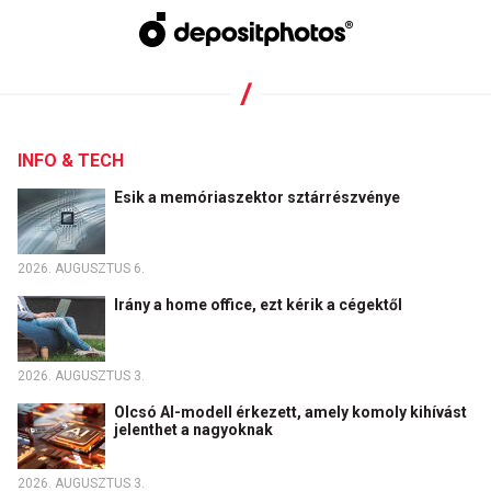
INFO & TECH
Esik a memóriaszektor sztárrészvénye
2026. AUGUSZTUS 6.
Irány a home office, ezt kérik a cégektől
2026. AUGUSZTUS 3.
Olcsó AI-modell érkezett, amely komoly kihívást
jelenthet a nagyoknak
2026. AUGUSZTUS 3.