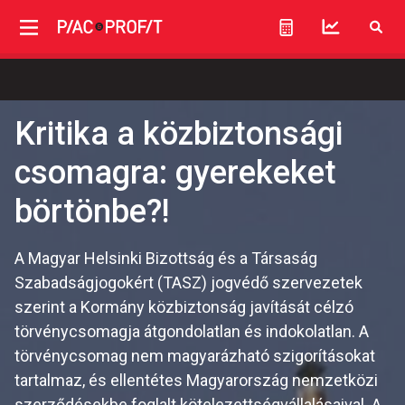
Kritika a közbiztonsági
csomagra: gyerekeket
börtönbe?!
A Magyar Helsinki Bizottság és a Társaság
Szabadságjogokért (TASZ) jogvédő szervezetek
szerint a Kormány közbiztonság javítását célzó
törvénycsomagja átgondolatlan és indokolatlan. A
törvénycsomag nem magyarázható szigorításokat
tartalmaz, és ellentétes Magyarország nemzetközi
szerződésekbe foglalt kötelezettségvállalásaival. A