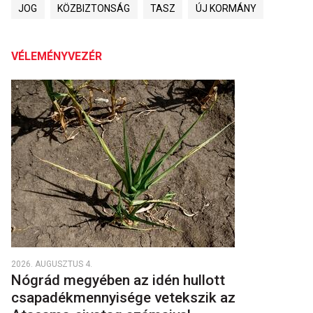
JOG
KÖZBIZTONSÁG
TASZ
ÚJ KORMÁNY
VÉLEMÉNYVEZÉR
2026. AUGUSZTUS 4.
Nógrád megyében az idén hullott
csapadékmennyisége vetekszik az