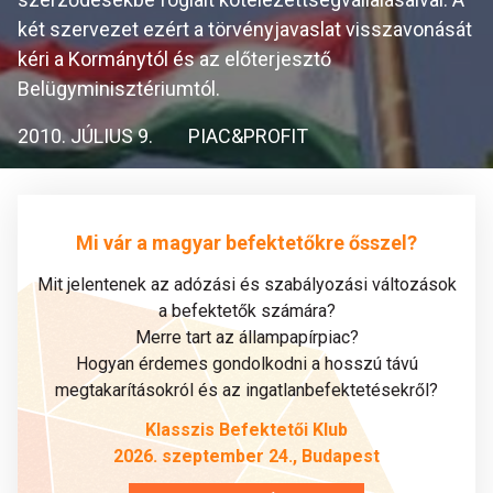
két szervezet ezért a törvényjavaslat visszavonását
kéri a Kormánytól és az előterjesztő
Belügyminisztériumtól.
2010. JÚLIUS 9.
PIAC&PROFIT
Mi vár a magyar befektetőkre ősszel?
Mit jelentenek az adózási és szabályozási változások
a befektetők számára?
Merre tart az állampapírpiac?
Hogyan érdemes gondolkodni a hosszú távú
megtakarításokról és az ingatlanbefektetésekről?
Klasszis Befektetői Klub
2026. szeptember 24., Budapest