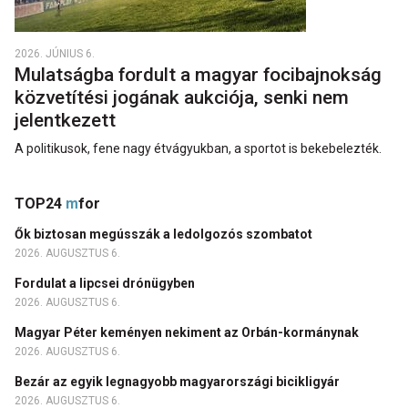
2026. JÚNIUS 6.
Mulatságba fordult a magyar focibajnokság
közvetítési jogának aukciója, senki nem
jelentkezett
A politikusok, fene nagy étvágyukban, a sportot is bekebelezték.
TOP24
m
for
Ők biztosan megússzák a ledolgozós szombatot
2026. AUGUSZTUS 6.
Fordulat a lipcsei drónügyben
2026. AUGUSZTUS 6.
Magyar Péter keményen nekiment az Orbán-kormánynak
2026. AUGUSZTUS 6.
Bezár az egyik legnagyobb magyarországi bicikligyár
2026. AUGUSZTUS 6.