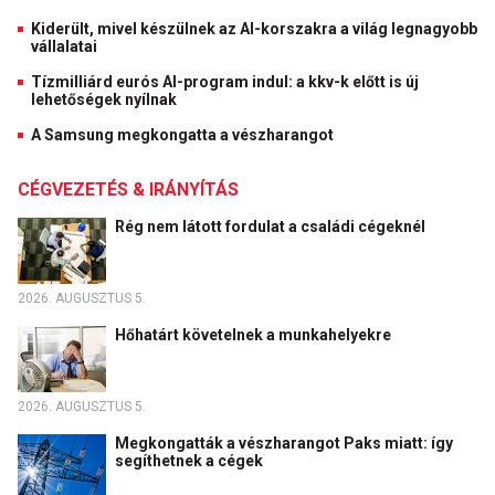
Kiderült, mivel készülnek az AI-korszakra a világ legnagyobb
vállalatai
Tízmilliárd eurós AI-program indul: a kkv-k előtt is új
lehetőségek nyílnak
A Samsung megkongatta a vészharangot
CÉGVEZETÉS & IRÁNYÍTÁS
Rég nem látott fordulat a családi cégeknél
2026. AUGUSZTUS 5.
Hőhatárt követelnek a munkahelyekre
2026. AUGUSZTUS 5.
Megkongatták a vészharangot Paks miatt: így
segíthetnek a cégek