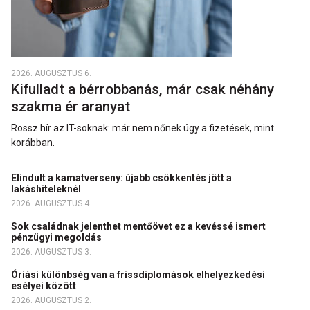
2026. AUGUSZTUS 6.
Kifulladt a bérrobbanás, már csak néhány
szakma ér aranyat
Rossz hír az IT-soknak: már nem nőnek úgy a fizetések, mint
korábban.
Elindult a kamatverseny: újabb csökkentés jött a
lakáshiteleknél
2026. AUGUSZTUS 4.
Sok családnak jelenthet mentőövet ez a kevéssé ismert
pénzügyi megoldás
2026. AUGUSZTUS 3.
Óriási különbség van a frissdiplomások elhelyezkedési
esélyei között
2026. AUGUSZTUS 2.