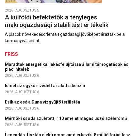
2026. AUGUSZTUS 5.
A külföldi befektetők a tényleges
makrogazdasági stabilitást értékelik
A piacok növekedésorientált gazdasági jövőképet áraztak be a
kormányváltással.
FRISS
Maradtak energetikai lakásfelújításra állami támogatások és
piaci hitelek
2026. AUGUSZTUS 6.
Ismét az egykori védett ár alatt a benzin
2026. AUGUSZTUS 6.
Esik az eső a Duna vízgyűjtő területén
2026. AUGUSZTUS 6.
Mérnöki csoda született, 110 emelet magas úszó szélerőmű
2026. AUGUSZTUS 6.
Legendás, tisztán elektromos autó érkezik, 8 millió forint lesz