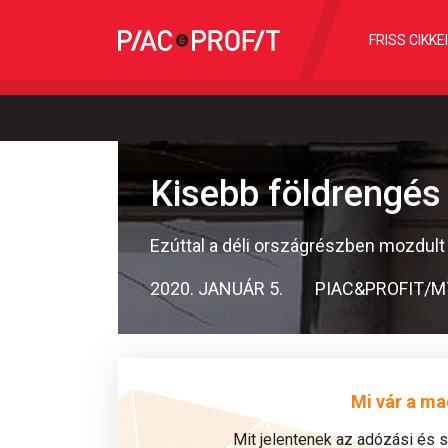
FRISS CIKKE
Kisebb földrengés
Ezúttal a déli országrészben mozdult
2020. JANUÁR 5.
PIAC&PROFIT/M
Mi vár a ma
Mit jelentenek az adózási és 