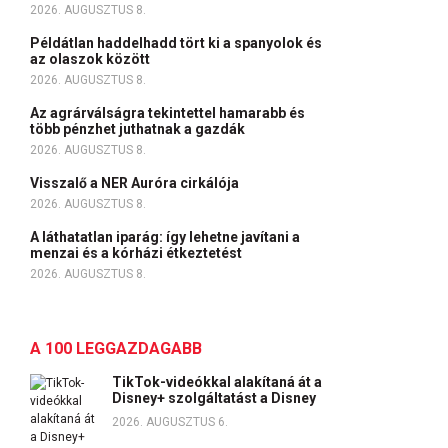
2026. AUGUSZTUS 8.
Példátlan haddelhadd tört ki a spanyolok és
az olaszok között
2026. AUGUSZTUS 8.
Az agrárválságra tekintettel hamarabb és
több pénzhet juthatnak a gazdák
2026. AUGUSZTUS 8.
Visszalő a NER Auróra cirkálója
2026. AUGUSZTUS 8.
A láthatatlan iparág: így lehetne javítani a
menzai és a kórházi étkeztetést
2026. AUGUSZTUS 8.
A 100 LEGGAZDAGABB
TikTok-videókkal alakítaná át a
Disney+ szolgáltatást a Disney
2026. AUGUSZTUS 6.