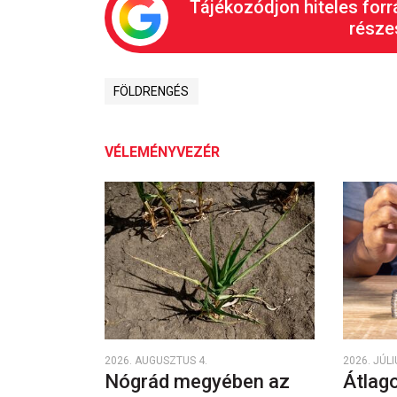
Tájékozódjon hiteles forr
részes
FÖLDRENGÉS
VÉLEMÉNYVEZÉR
2026. AUGUSZTUS 4.
2026. JÚLI
Nógrád megyében az
Átlago