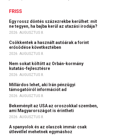
FRISS
Egy rossz döntés százezrekbe kerülhet: mit
ne tegyen, ha bajba kerül az utazási irodája?
2026. AUGUSZTUS 8.
Csökkentek a használt autóárak a forint
erősödése következtében
2026. AUGUSZTUS 8.
Nem sokat költött az Orbán-kormány
kutatás-fejlesztésre
2026. AUGUSZTUS 8.
Millárdos lehet, aki Irán pénzügyi
támogatóiról információt ad
2026. AUGUSZTUS 8.
Bekeményít az USA az oroszokkal szemben,
ami Magyarországot is érintheti
2026. AUGUSZTUS 8.
A spanyolok és az olaszok immár csak
útlevéllel mehetnek egymáshoz