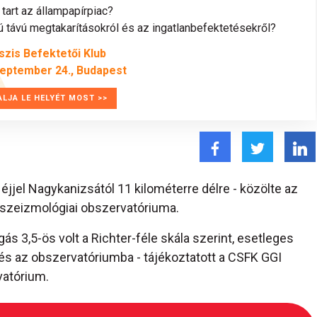
tart az állampapírpiac?
távú megtakarításokról és az ingatlanbefektetésekről?
szis Befektetői Klub
zeptember 24., Budapest
ALJA LE HELYÉT MOST >>
éjjel Nagykanizsától 11 kilométerre délre - közölte az
szeizmológiai obszervatóriuma.
ás 3,5-ös volt a Richter-féle skála szerint, esetleges
tés az obszervatóriumba - tájékoztatott a CSFK GGI
vatórium.