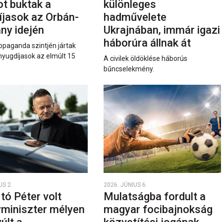
ot buktak a
különleges
íjasok az Orbán-
hadművelete
ny idején
Ukrajnában, immár igazi
háborúra állnak át
opaganda szintjén jártak
nyugdíjasok az elmúlt 15
A civilek öldöklése háborús
bűncselekmény.
US 2.
2026. JÚNIUS 6.
rtó Péter volt
Mulatságba fordult a
yminiszter mélyen
magyar focibajnokság