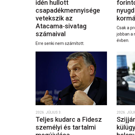
idén hullott
forint
csapadékmennyisége
nyugd
vetekszik az
kormá
Atacama‑sivatag
Csak a pr
számaival
jobban a 
évben.
Erre senki nem számított.
2026. JÚLIUS 3.
2026. JÚLI
Teljes kudarc a Fidesz
Szijjá
személyi és tartalmi
külüg