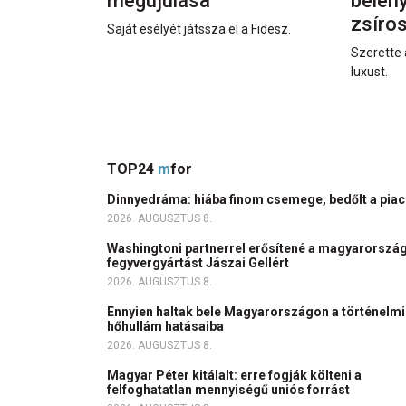
megújulása
beleny
zsíro
Saját esélyét játssza el a Fidesz.
Szerette 
luxust.
TOP24
m
for
Dinnyedráma: hiába finom csemege, bedőlt a pia
2026. AUGUSZTUS 8.
Washingtoni partnerrel erősítené a magyarország
fegyvergyártást Jászai Gellért
2026. AUGUSZTUS 8.
Ennyien haltak bele Magyarországon a történelmi
hőhullám hatásaiba
2026. AUGUSZTUS 8.
Magyar Péter kitálalt: erre fogják költeni a
felfoghatatlan mennyiségű uniós forrást