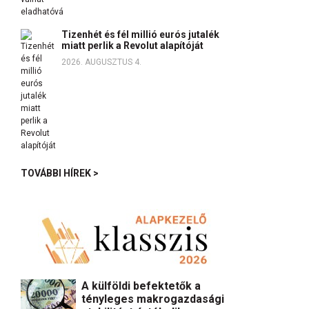
Tizenhét és fél millió eurós jutalék
miatt perlik a Revolut alapítóját
2026. AUGUSZTUS 4.
TOVÁBBI HÍREK >
A külföldi befektetők a
tényleges makrogazdasági