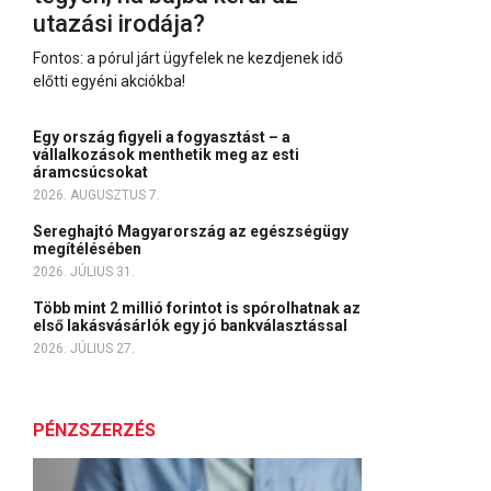
utazási irodája?
Fontos: a pórul járt ügyfelek ne kezdjenek idő
előtti egyéni akciókba!
Egy ország figyeli a fogyasztást – a
vállalkozások menthetik meg az esti
áramcsúcsokat
2026. AUGUSZTUS 7.
Sereghajtó Magyarország az egészségügy
megítélésében
2026. JÚLIUS 31.
Több mint 2 millió forintot is spórolhatnak az
első lakásvásárlók egy jó bankválasztással
2026. JÚLIUS 27.
PÉNZSZERZÉS