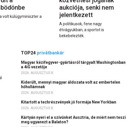
últ a
közvetítési jogának
sbödönbe
aukciója, senki nem
jelentkezett
a volt külügyminiszter a
A politikusok, fene nagy
étvágyukban, a sportot is
bekebelezték.
TOP24
privátbankár
c
Magyar kézifegyver-gyártásról tárgyalt Washingtonban
a 4iG vezetője
2026. AUGUSZTUS 8.
i
Kiderült, mennyi magyar áldozata volt az embertelen
hőhullámnak
2026. AUGUSZTUS 8.
Kitartott a techrészvények jó formája New Yorkban
2026. AUGUSZTUS 8.
Kártyán nyeri el a szívünket Ausztria, de miért nem teszi
meg ugyanezt a Balaton?