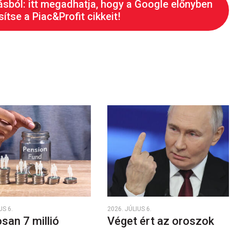
ásból: itt megadhatja, hogy a Google előnyben
ítse a Piac&Profit cikkeit!
US 6.
2026. JÚLIUS 6.
san 7 millió
Véget ért az oroszok