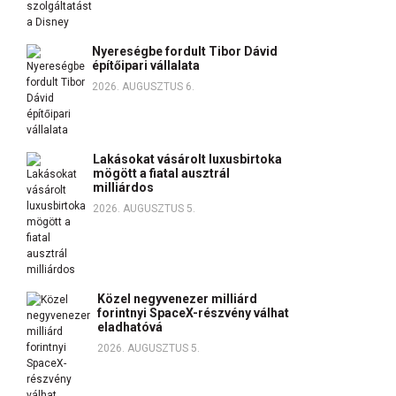
Nyereségbe fordult Tibor Dávid
építőipari vállalata
2026. AUGUSZTUS 6.
Lakásokat vásárolt luxusbirtoka
mögött a fiatal ausztrál
milliárdos
2026. AUGUSZTUS 5.
Közel negyvenezer milliárd
forintnyi SpaceX-részvény válhat
eladhatóvá
2026. AUGUSZTUS 5.