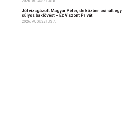
2026. AUGUSZTUS 8.
Jól vizsgázott Magyar Péter, de közben csinált egy
súlyos baklövést – Ez Viszont Privát
2026. AUGUSZTUS 7.