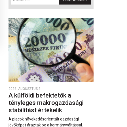
2026. AUGUSZTUS 5.
A külföldi befektetők a
tényleges makrogazdasági
stabilitást értékelik
A piacok növekedésorientált gazdasági
jövőképet áraztak be a kormányváltással.