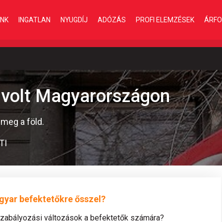
INK
INGATLAN
NYUGDÍJ
ADÓZÁS
PROFI ELEMZÉSEK
ÁRFO
 volt Magyarországon
 meg a föld.
TI
gyar befektetőkre ősszel?
szabályozási változások a befektetők számára?