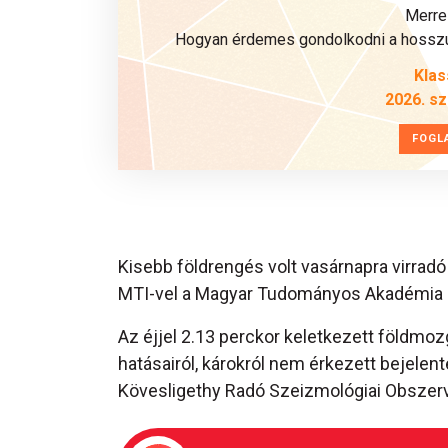
Merre 
Hogyan érdemes gondolkodni a hosszú 
Klas
2026. s
FOGL
Kisebb földrengés volt vasárnapra virradó 
MTI-vel a Magyar Tudományos Akadémia 
Az éjjel 2.13 perckor keletkezett földmozg
hatásairól, károkról nem érkezett bejelen
Kövesligethy Radó Szeizmológiai Obszer