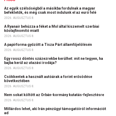
Az egyik szélsőségből a másikba fordulnak a magyar
befektetők, és még csak most indulunk el az euró felé
2026. AUGUSZTUS 8.
A Ryanair behúzza a féket a Mol által kiszemelt szerbiai
kőolajfinomító miatt
2026. AUGUSZTUS 8.
A papírforma győzött a Tisza Párt államfőjelölésén
2026. AUGUSZTUS 8.
Egy rossz döntés százezrekbe kerülhet: mit ne tegyen, ha
bajba kerül az utazási irodája?
2026. AUGUSZTUS 8.
Csökkentek a használt autóárak a forint erősödése
következtében
2026. AUGUSZTUS 8.
Nem sokat költött az Orbán-kormány kutatás-fejlesztésre
2026. AUGUSZTUS 8.
Millárdos lehet, aki Irán pénzügyi támogatóiról információt
ad