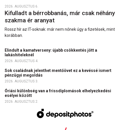
2026. AUGUSZTUS 6.
Kifulladt a bérrobbanás, már csak néhány
szakma ér aranyat
Rossz hír az IT-soknak: már nem nőnek úgy a fizetések, mint
korábban.
Elindult a kamatverseny: újabb csökkentés jött a
lakáshiteleknél
2026. AUGUSZTUS 4.
Sok családnak jelenthet mentőövet ez a kevéssé ismert
pénzügyi megoldás
2026. AUGUSZTUS 3.
Óriási különbség van a frissdiplomások elhelyezkedési
esélyei között
2026. AUGUSZTUS 2.