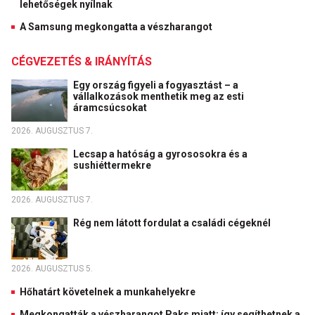
lehetőségek nyílnak
A Samsung megkongatta a vészharangot
CÉGVEZETÉS & IRÁNYÍTÁS
Egy ország figyeli a fogyasztást – a
vállalkozások menthetik meg az esti
áramcsúcsokat
2026. AUGUSZTUS 7.
Lecsap a hatóság a gyrososokra és a
sushiéttermekre
2026. AUGUSZTUS 7.
Rég nem látott fordulat a családi cégeknél
2026. AUGUSZTUS 5.
Hőhatárt követelnek a munkahelyekre
Megkongatták a vészharangot Paks miatt: így segíthetnek a