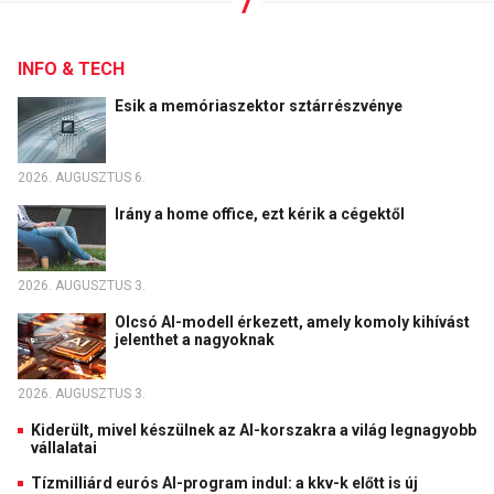
INFO & TECH
Esik a memóriaszektor sztárrészvénye
2026. AUGUSZTUS 6.
Irány a home office, ezt kérik a cégektől
2026. AUGUSZTUS 3.
Olcsó AI-modell érkezett, amely komoly kihívást
jelenthet a nagyoknak
2026. AUGUSZTUS 3.
Kiderült, mivel készülnek az AI-korszakra a világ legnagyobb
vállalatai
Tízmilliárd eurós AI-program indul: a kkv-k előtt is új