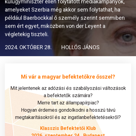
külügyminiszter ellen folytatott médiakampányok,
amelyeket Szerbia még akkor sem folytathat, ha
például Baerbockkal ő személy szerint semmiben
sem ért egyet, miközben von der Leyent a
végletekig tiszteli.
2024. OKTÓBER 28.
HOLLÓS JÁNOS
Mi vár a magyar befektetőkre ősszel?
Mit jelentenek az adózási és szabályozási változások
a befektetők számára?
Merre tart az állampapírpiac?
Hogyan érdemes gondolkodni a hosszú távú
megtakarításokról és az ingatlanbefektetésekről?
Klasszis Befektetői Klub
2026. szeptember 24., Budapest