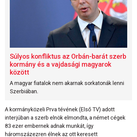
Súlyos konfliktus az Orbán-barát szerb
kormány és a vajdasági magyarok
között
A magyar fiatalok nem akarnak sorkatonák lenni
Szerbiában.
A kormányközeli Prva tévének (Első TV) adott
interjúban a szerb elnök elmondta, a német cégek
83 ezer embernek adnak munkát, így
háromszázezren élnek az ott keresett