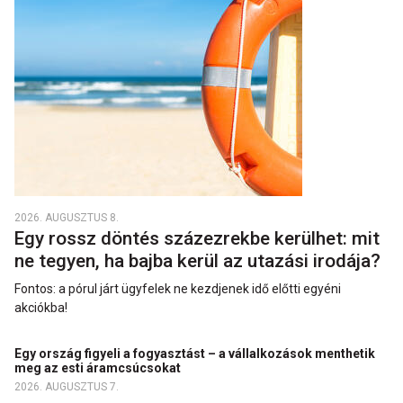
2026. AUGUSZTUS 8.
Egy rossz döntés százezrekbe kerülhet: mit
ne tegyen, ha bajba kerül az utazási irodája?
Fontos: a pórul járt ügyfelek ne kezdjenek idő előtti egyéni
akciókba!
Egy ország figyeli a fogyasztást – a vállalkozások menthetik
meg az esti áramcsúcsokat
2026. AUGUSZTUS 7.