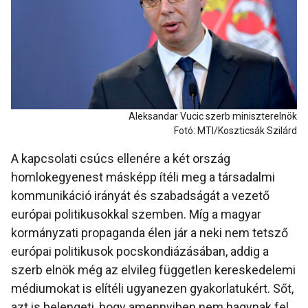
Aleksandar Vucic szerb miniszterelnök
Fotó: MTI/Koszticsák Szilárd
A kapcsolati csúcs ellenére a két ország
homlokegyenest másképp ítéli meg a társadalmi
kommunikáció irányát és szabadságát a vezető
európai politikusokkal szemben. Míg a magyar
kormányzati propaganda élen jár a neki nem tetsző
európai politikusok pocskondiázásában, addig a
szerb elnök még az elvileg független kereskedelemi
médiumokat is elítéli ugyanezen gyakorlatukért. Sőt,
azt is belengeti, hogy amennyiben nem hagynak fel