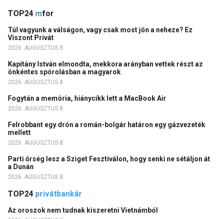
TOP24
m
for
Túl vagyunk a válságon, vagy csak most jön a neheze? Ez
Viszont Privát
2026. AUGUSZTUS 8.
Kapitány István elmondta, mekkora arányban vettek részt az
önkéntes spórolásban a magyarok
2026. AUGUSZTUS 8.
Fogytán a memória, hiánycikk lett a MacBook Air
2026. AUGUSZTUS 8.
Felrobbant egy drón a román-bolgár határon egy gázvezeték
mellett
2026. AUGUSZTUS 8.
Parti őrség lesz a Sziget Fesztiválon, hogy senki ne sétáljon át
a Dunán
2026. AUGUSZTUS 8.
TOP24
privátbankár
Az oroszok nem tudnak kiszeretni Vietnámból