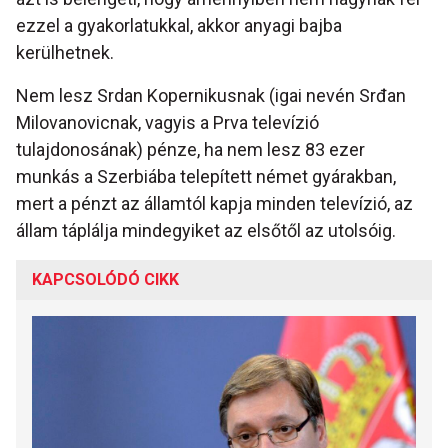
ezzel a gyakorlatukkal, akkor anyagi bajba
kerülhetnek.
Nem lesz Srdan Kopernikusnak (igai nevén Srđan
Milovanovicnak, vagyis a Prva televízió
tulajdonosának) pénze, ha nem lesz 83 ezer
munkás a Szerbiába telepített német gyárakban,
mert a pénzt az államtól kapja minden televízió, az
állam táplálja mindegyiket az elsőtől az utolsóig.
KAPCSOLÓDÓ CIKK