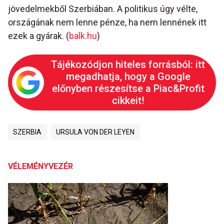
jövedelmekből Szerbiában. A politikus úgy vélte,
országának nem lenne pénze, ha nem lennének itt
ezek a gyárak. (
balk.hu
)
Tájékozódjon hiteles forrásból: itt
megadhatja, hogy a Google
előnyben részesítse a Piac&Profit
cikkeit!
SZERBIA
URSULA VON DER LEYEN
VÉLEMÉNYVEZÉR