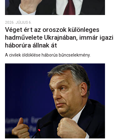
2026. JÚLIUS 6.
Véget ért az oroszok különleges
hadművelete Ukrajnában, immár igazi
háborúra állnak át
A civilek öldöklése háborús bűncselekmény.