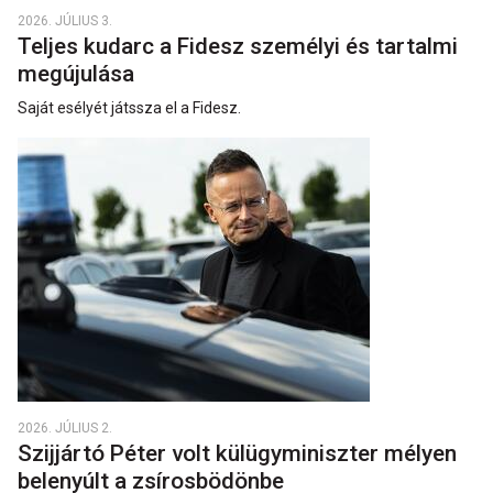
2026. JÚLIUS 3.
Teljes kudarc a Fidesz személyi és tartalmi
megújulása
Saját esélyét játssza el a Fidesz.
2026. JÚLIUS 2.
Szijjártó Péter volt külügyminiszter mélyen
belenyúlt a zsírosbödönbe