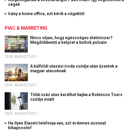
cégek
Irány a home office, ezt kérik a cégektől
PIAC & MARKETING
Nincs olyan, hogy egészséges élelmiszer?
Megdöbbentő a helyzet a boltok polcain
2026. AUGUSZTUS 7.
A külföldi utazási iroda csődje után üzentek a
magyar utasoknak
2026. AUGUSZTUS 7.
Több száz utas kerülhet bajba a Robinson Tours
csődje miatt
2026. AUGUSZTUS 7.
Ha ilyen Xiaomi telefonja van, ezt érdemes azonnal
kikapcsolni!