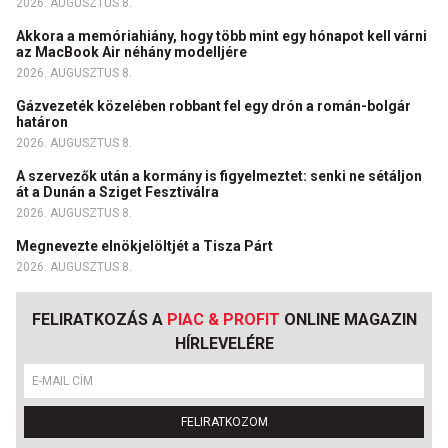
2026. AUGUSZTUS 8.
Akkora a memóriahiány, hogy több mint egy hónapot kell várni
az MacBook Air néhány modelljére
2026. AUGUSZTUS 8.
Gázvezeték közelében robbant fel egy drón a román-bolgár
határon
2026. AUGUSZTUS 8.
A szervezők után a kormány is figyelmeztet: senki ne sétáljon
át a Dunán a Sziget Fesztiválra
2026. AUGUSZTUS 8.
Megnevezte elnökjelöltjét a Tisza Párt
2026. AUGUSZTUS 8.
FELIRATKOZÁS A
PIAC & PROFIT
ONLINE MAGAZIN
HÍRLEVELÉRE
FELIRATKOZOM