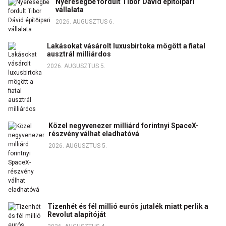
Nyereségbe fordult Tibor Dávid építőipari
vállalata
2026. AUGUSZTUS 6.
Lakásokat vásárolt luxusbirtoka mögött a fiatal
ausztrál milliárdos
2026. AUGUSZTUS 5.
Közel negyvenezer milliárd forintnyi SpaceX-
részvény válhat eladhatóvá
2026. AUGUSZTUS 5.
Tizenhét és fél millió eurós jutalék miatt perlik a
Revolut alapítóját