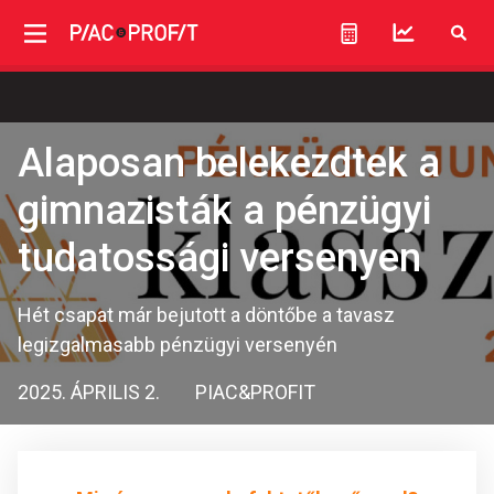
Alaposan belekezdtek a
gimnazisták a pénzügyi
tudatossági versenyen
Hét csapat már bejutott a döntőbe a tavasz
legizgalmasabb pénzügyi versenyén
2025. ÁPRILIS 2.
PIAC&PROFIT