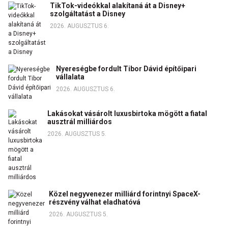
TikTok-videókkal alakítaná át a Disney+
szolgáltatást a Disney
2026. AUGUSZTUS 6.
Nyereségbe fordult Tibor Dávid építőipari
vállalata
2026. AUGUSZTUS 6.
Lakásokat vásárolt luxusbirtoka mögött a fiatal
ausztrál milliárdos
2026. AUGUSZTUS 5.
Közel negyvenezer milliárd forintnyi SpaceX-
részvény válhat eladhatóvá
2026. AUGUSZTUS 5.