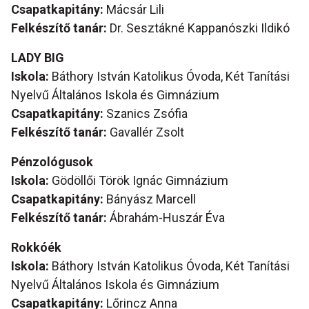
Csapatkapitány:
Mácsár Lili
Felkészítő tanár:
Dr. Sesztákné Kappanószki Ildikó
LADY BIG
Iskola:
Báthory István Katolikus Óvoda, Két Tanítási
Nyelvű Általános Iskola és Gimnázium
Csapatkapitány:
Szanics Zsófia
Felkészítő tanár:
Gavallér Zsolt
Pénzológusok
Iskola:
Gödöllői Török Ignác Gimnázium
Csapatkapitány:
Bányász Marcell
Felkészítő tanár:
Ábrahám-Huszár Éva
Rokkóék
Iskola:
Báthory István Katolikus Óvoda, Két Tanítási
Nyelvű Általános Iskola és Gimnázium
Csapatkapitány:
Lőrincz Anna