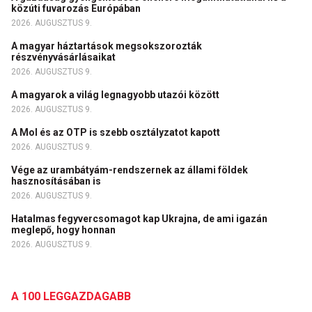
közúti fuvarozás Európában
2026. AUGUSZTUS 9.
A magyar háztartások megsokszorozták
részvényvásárlásaikat
2026. AUGUSZTUS 9.
A magyarok a világ legnagyobb utazói között
2026. AUGUSZTUS 9.
A Mol és az OTP is szebb osztályzatot kapott
2026. AUGUSZTUS 9.
Vége az urambátyám-rendszernek az állami földek
hasznosításában is
2026. AUGUSZTUS 9.
Hatalmas fegyvercsomagot kap Ukrajna, de ami igazán
meglepő, hogy honnan
2026. AUGUSZTUS 9.
A 100 LEGGAZDAGABB