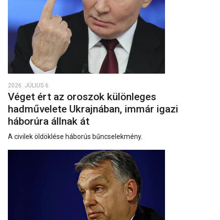
2026. JÚLIUS 6.
Véget ért az oroszok különleges
hadművelete Ukrajnában, immár igazi
háborúra állnak át
A civilek öldöklése háborús bűncselekmény.