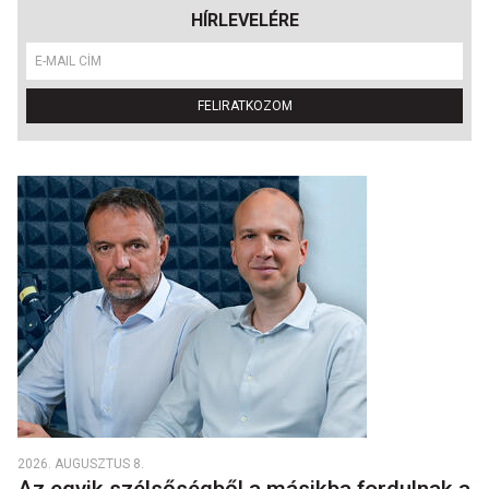
HÍRLEVELÉRE
FELIRATKOZOM
2026. AUGUSZTUS 8.
Az egyik szélsőségből a másikba fordulnak a