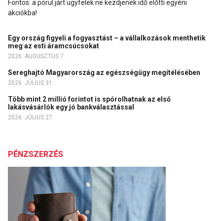
Fontos: a pórul járt ügyfelek ne kezdjenek idő előtti egyéni
akciókba!
Egy ország figyeli a fogyasztást – a vállalkozások menthetik
meg az esti áramcsúcsokat
2026. AUGUSZTUS 7.
Sereghajtó Magyarország az egészségügy megítélésében
2026. JÚLIUS 31.
Több mint 2 millió forintot is spórolhatnak az első
lakásvásárlók egy jó bankválasztással
2026. JÚLIUS 27.
PÉNZSZERZÉS