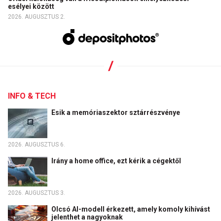
esélyei között
2026. AUGUSZTUS 2.
INFO & TECH
Esik a memóriaszektor sztárrészvénye
2026. AUGUSZTUS 6.
Irány a home office, ezt kérik a cégektől
2026. AUGUSZTUS 3.
Olcsó AI-modell érkezett, amely komoly kihívást
jelenthet a nagyoknak