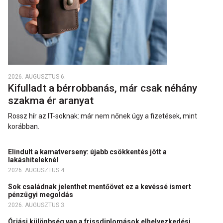
2026. AUGUSZTUS 6.
Kifulladt a bérrobbanás, már csak néhány
szakma ér aranyat
Rossz hír az IT-soknak: már nem nőnek úgy a fizetések, mint
korábban.
Elindult a kamatverseny: újabb csökkentés jött a
lakáshiteleknél
2026. AUGUSZTUS 4.
Sok családnak jelenthet mentőövet ez a kevéssé ismert
pénzügyi megoldás
2026. AUGUSZTUS 3.
Óriási különbség van a frissdiplomások elhelyezkedési