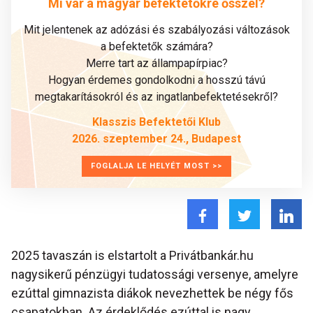
Mi vár a magyar befektetőkre ősszel?
Mit jelentenek az adózási és szabályozási változások
a befektetők számára?
Merre tart az állampapírpiac?
Hogyan érdemes gondolkodni a hosszú távú
megtakarításokról és az ingatlanbefektetésekről?
Klasszis Befektetői Klub
2026. szeptember 24., Budapest
FOGLALJA LE HELYÉT MOST >>
2025 tavaszán is elstartolt a Privátbankár.hu
nagysikerű pénzügyi tudatossági versenye, amelyre
ezúttal gimnazista diákok nevezhettek be négy fős
csapatokban. Az érdeklődés ezúttal is nagy,