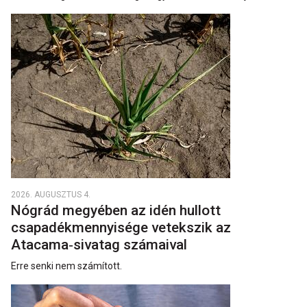
2026. AUGUSZTUS 4.
Nógrád megyében az idén hullott
csapadékmennyisége vetekszik az
Atacama‑sivatag számaival
Erre senki nem számított.