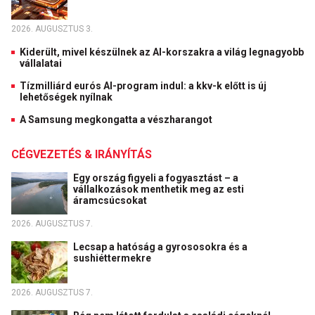
2026. AUGUSZTUS 3.
Kiderült, mivel készülnek az AI-korszakra a világ legnagyobb
vállalatai
Tízmilliárd eurós AI-program indul: a kkv-k előtt is új
lehetőségek nyílnak
A Samsung megkongatta a vészharangot
CÉGVEZETÉS & IRÁNYÍTÁS
Egy ország figyeli a fogyasztást – a
vállalkozások menthetik meg az esti
áramcsúcsokat
2026. AUGUSZTUS 7.
Lecsap a hatóság a gyrososokra és a
sushiéttermekre
2026. AUGUSZTUS 7.