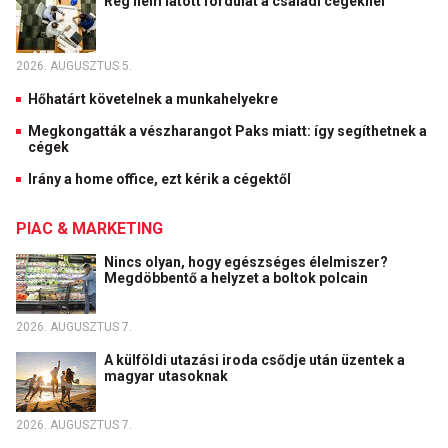
Rég nem látott fordulat a családi cégeknél
2026. AUGUSZTUS 5.
Hőhatárt követelnek a munkahelyekre
Megkongatták a vészharangot Paks miatt: így segíthetnek a
cégek
Irány a home office, ezt kérik a cégektől
PIAC & MARKETING
Nincs olyan, hogy egészséges élelmiszer?
Megdöbbentő a helyzet a boltok polcain
2026. AUGUSZTUS 7.
A külföldi utazási iroda csődje után üzentek a
magyar utasoknak
2026. AUGUSZTUS 7.