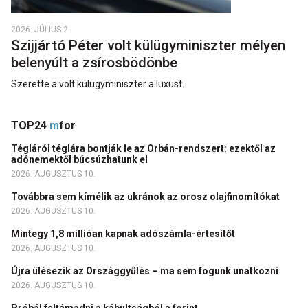
2026. JÚLIUS 2.
Szijjártó Péter volt külügyminiszter mélyen
belenyúlt a zsírosbödönbe
Szerette a volt külügyminiszter a luxust.
TOP24
m
for
Tégláról téglára bontják le az Orbán-rendszert: ezektől az
adónemektől búcsúzhatunk el
2026. AUGUSZTUS 10.
Továbbra sem kímélik az ukránok az orosz olajfinomítókat
2026. AUGUSZTUS 10.
Mintegy 1,8 millióan kapnak adószámla-értesítőt
2026. AUGUSZTUS 10.
Újra ülésezik az Országgyűlés – ma sem fogunk unatkozni
2026. AUGUSZTUS 10.
Próbál feltámadni a kábultságból a forint