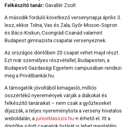
Felkészítő tanár:
Gavallér Zsolt
A második forduló következő versenynapja április 3.
lesz, ekkor Tolna, Vas és Zala, Győr-Moson-Sopron
és Bács-Kiskun, Csongrád-Csanád valamint
Budapest gimnazista csapatai versenyeznek.
Az országos döntőben 20 csapat vehet majd részt.
Ezt már személyes részvétellel, Budapesten, a
Budapesti Gazdasági Egyetem campusában rendezi
meg a Privátbankár.hu.
A támogatók jóvoltából kimagasló, milliós
összértékű nyeremények várják a diákokat és
felkészítő tanáraikat – nem csak a győzteseket
díjazzák, a teljes nyereménylista a verseny hivatalos
weboldalán, a
juniorklasszis.hu
-n érhető el. Itt a
döntőbe jutott csapatok listáját is lehet megtalálni.