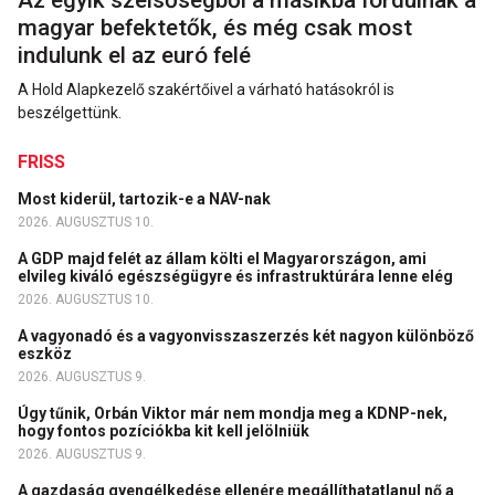
magyar befektetők, és még csak most
indulunk el az euró felé
A Hold Alapkezelő szakértőivel a várható hatásokról is
beszélgettünk.
FRISS
Most kiderül, tartozik-e a NAV-nak
2026. AUGUSZTUS 10.
A GDP majd felét az állam költi el Magyarországon, ami
elvileg kiváló egészségügyre és infrastruktúrára lenne elég
2026. AUGUSZTUS 10.
A vagyonadó és a vagyonvisszaszerzés két nagyon különböző
eszköz
2026. AUGUSZTUS 9.
Úgy tűnik, Orbán Viktor már nem mondja meg a KDNP-nek,
hogy fontos pozíciókba kit kell jelölniük
2026. AUGUSZTUS 9.
A gazdaság gyengélkedése ellenére megállíthatatlanul nő a