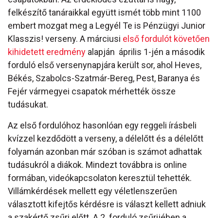
felkészítő tanáraikkal együtt ismét több mint 1100
embert mozgat meg a Legyél Te is Pénzügyi Junior
Klasszis! verseny. A márciusi
első fordulót követően
kihidetett eredmény
alapján április 1-jén a második
forduló első versenynapjára került sor, ahol Heves,
Békés, Szabolcs-Szatmár-Bereg, Pest, Baranya és
Fejér vármegyei csapatok mérhették össze
tudásukat.
Az első fordulóhoz hasonlóan egy reggeli írásbeli
kvízzel kezdődött a verseny, a délelőtt és a délelőtt
folyamán azonban már szóban is számot adhattak
tudásukról a diákok. Mindezt továbbra is online
formában, videókapcsolaton keresztül tehették.
Villámkérdések mellett egy véletlenszerűen
választott kifejtős kérdésre is választ kellett adniuk
a szakértő zsűri előtt. A 2. forduló zsűrijében a