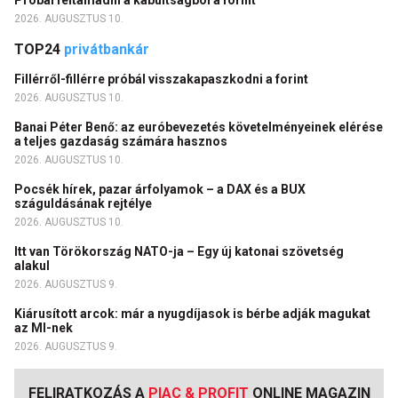
2026. AUGUSZTUS 10.
TOP24
privátbankár
Fillérről-fillérre próbál visszakapaszkodni a forint
2026. AUGUSZTUS 10.
Banai Péter Benő: az euróbevezetés követelményeinek elérése
a teljes gazdaság számára hasznos
2026. AUGUSZTUS 10.
Pocsék hírek, pazar árfolyamok – a DAX és a BUX
száguldásának rejtélye
2026. AUGUSZTUS 10.
Itt van Törökország NATO-ja – Egy új katonai szövetség
alakul
2026. AUGUSZTUS 9.
Kiárusított arcok: már a nyugdíjasok is bérbe adják magukat
az MI-nek
2026. AUGUSZTUS 9.
FELIRATKOZÁS A
PIAC & PROFIT
ONLINE MAGAZIN