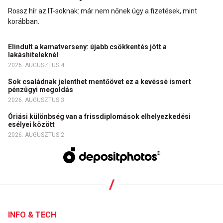
Rossz hír az IT-soknak: már nem nőnek úgy a fizetések, mint
korábban.
Elindult a kamatverseny: újabb csökkentés jött a
lakáshiteleknél
2026. AUGUSZTUS 4.
Sok családnak jelenthet mentőövet ez a kevéssé ismert
pénzügyi megoldás
2026. AUGUSZTUS 3.
Óriási különbség van a frissdiplomások elhelyezkedési
esélyei között
2026. AUGUSZTUS 2.
INFO & TECH