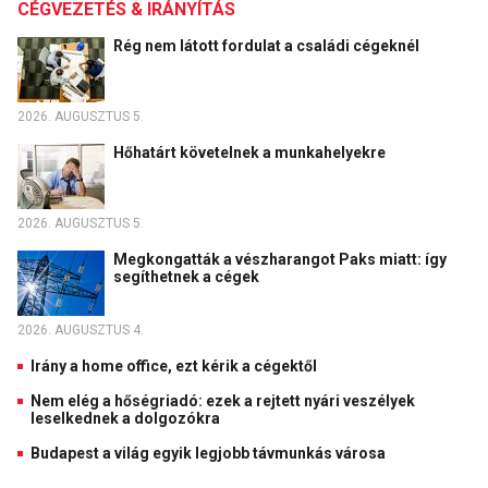
CÉGVEZETÉS & IRÁNYÍTÁS
Rég nem látott fordulat a családi cégeknél
2026. AUGUSZTUS 5.
Hőhatárt követelnek a munkahelyekre
2026. AUGUSZTUS 5.
Megkongatták a vészharangot Paks miatt: így
segíthetnek a cégek
2026. AUGUSZTUS 4.
Irány a home office, ezt kérik a cégektől
Nem elég a hőségriadó: ezek a rejtett nyári veszélyek
leselkednek a dolgozókra
Budapest a világ egyik legjobb távmunkás városa