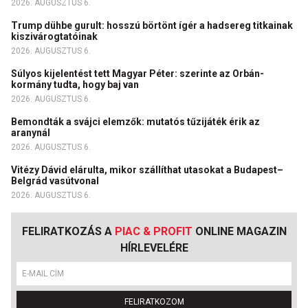
2026. AUGUSZTUS 6.
Trump dühbe gurult: hosszú börtönt ígér a hadsereg titkainak
kiszivárogtatóinak
2026. AUGUSZTUS 6.
Súlyos kijelentést tett Magyar Péter: szerinte az Orbán-
kormány tudta, hogy baj van
2026. AUGUSZTUS 6.
Bemondták a svájci elemzők: mutatós tűzijáték érik az
aranynál
2026. AUGUSZTUS 6.
Vitézy Dávid elárulta, mikor szállíthat utasokat a Budapest–
Belgrád vasútvonal
2026. AUGUSZTUS 6.
FELIRATKOZÁS A
PIAC & PROFIT
ONLINE MAGAZIN
HÍRLEVELÉRE
FELIRATKOZOM