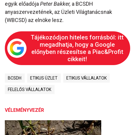
egyik előadója
Peter Bakker,
a BCSDH
anyaszervezetének, az Üzleti Világtanácsnak
(WBCSD) az elnöke lesz.
Tájékozódjon hiteles forrásból: itt
megadhatja, hogy a Google
előnyben részesítse a Piac&Profit
cikkeit!
BCSDH
ETIKUS ÜZLET
ETIKUS VÁLLALATOK
FELELŐS VÁLLALATOK
VÉLEMÉNYVEZÉR