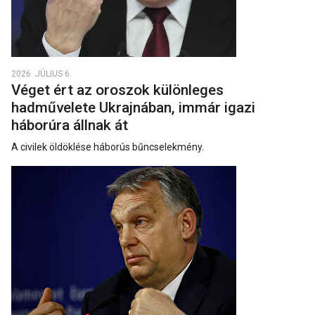
2026. JÚLIUS 6.
Véget ért az oroszok különleges
hadművelete Ukrajnában, immár igazi
háborúra állnak át
A civilek öldöklése háborús bűncselekmény.