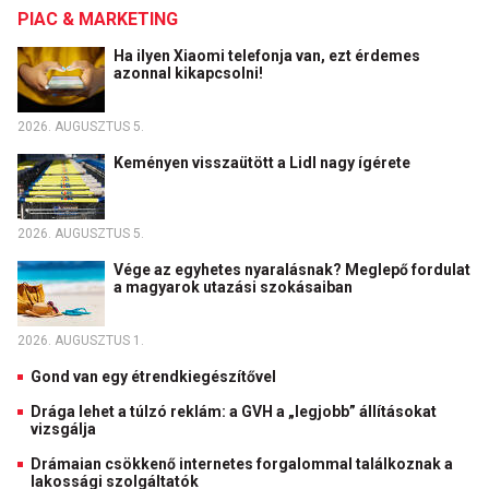
PIAC & MARKETING
Ha ilyen Xiaomi telefonja van, ezt érdemes
azonnal kikapcsolni!
2026. AUGUSZTUS 5.
Keményen visszaütött a Lidl nagy ígérete
2026. AUGUSZTUS 5.
Vége az egyhetes nyaralásnak? Meglepő fordulat
a magyarok utazási szokásaiban
2026. AUGUSZTUS 1.
Gond van egy étrendkiegészítővel
Drága lehet a túlzó reklám: a GVH a „legjobb” állításokat
vizsgálja
Drámaian csökkenő internetes forgalommal találkoznak a
lakossági szolgáltatók