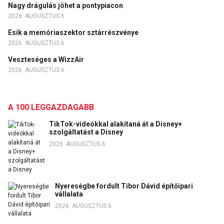
Nagy drágulás jöhet a pontypiacon
2026. AUGUSZTUS 6.
Esik a memóriaszektor sztárrészvénye
2026. AUGUSZTUS 6.
Veszteséges a WizzAir
2026. AUGUSZTUS 6.
A 100 LEGGAZDAGABB
TikTok-videókkal alakítaná át a Disney+
szolgáltatást a Disney
2026. AUGUSZTUS 6.
Nyereségbe fordult Tibor Dávid építőipari
vállalata
2026. AUGUSZTUS 6.