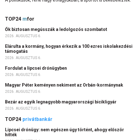
A politikusok, fene nagy étvágyukban, a sportot is bekebelezték.
TOP24
m
for
Ők biztosan megússzák a ledolgozós szombatot
2026. AUGUSZTUS 6.
Elárulta a kormány, hogyan érkezik a 100 ezres iskolakezdési
támogatás
2026. AUGUSZTUS 6.
Fordulat a lipcsei drónügyben
2026. AUGUSZTUS 6.
Magyar Péter keményen nekiment az Orbán-kormánynak
2026. AUGUSZTUS 6.
Bezár az egyik legnagyobb magyarországi bicikligyár
2026. AUGUSZTUS 6.
TOP24
privátbankár
Lipcsei drónügy: nem egészen úgy történt, ahogy először
hitték