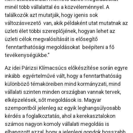
minél több vállalattal és a közvéleménnyel. A
találkozók azt mutatják, hogy igenis sok
változásvezető van, akik példaként utat mutatnak az
üzleti élet többi szereplőjének, hogyan lehet az
üzleti célok megvalósítását is elősegítő
fenntarthatósági megoldásokat beépíteni a fő
tevékenységükbe.”
Az idei Párizsi Klímacsúcs előkészítése során egyre
inkább egyértelművé vált, hogy a fenntarthatóság
különböző témaköreiben mind kormányzati, mind
vállalati szinten minden országban vannak tervek,
elképzelések, sőt megoldások is. Magyar
szempontból jelenleg az egyik leghangsúlyosabb
kérdés a foglalkoztatás, ahol a kerekasztalokon
számos nagyon komoly vállalati megoldás is
elhangzott azzal, hogy a jelenlegi gondok hosszabb