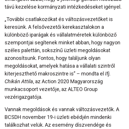
távú kezelése kormányzati intézkedéseket igényel.
„További csatlakozókat és változásvezetőket is
keresünk. A felsővezetői kerekasztalokon a
különböző iparágak és vállalatméretek különböző
szempontjai segítenek minket abban, hogy nagyon
széles palettán, sokszínű üzleti megoldásokat
azonosítsunk. Fontos, hogy találjunk olyan
megoldásokat, amelyek hatása a vállalati szintről
kiterjeszthető makroszintre is” – mondta el
Ifj.
Chikán Attila
, az Action 2020 Magyarország
munkacsoport vezetője, az ALTEO Group
vezérigazgatója.
Vannak megoldások és vannak változásvezetők. A
BCSDH november 19-i üzleti ebédjén mindenki
találkozhat velük. Az esemény díszvendége és