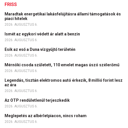
FRISS
Maradtak energetikai lakásfelújításra állami támogatások és
piaci hitelek
2026. AUGUSZTUS 6.
Ismét az egykori védett ár alatt a benzin
2026. AUGUSZTUS 6.
Esik az eső a Duna vízgyűjtő területén
2026. AUGUSZTUS 6.
Mérnöki csoda született, 110 emelet magas úszó szélerőmű
2026. AUGUSZTUS 6.
Legendás, tisztán elektromos autó érkezik, 8 millió forint lesz
az ára
2026. AUGUSZTUS 6.
Az OTP rendületlenül terjeszkedik
2026. AUGUSZTUS 6.
Meglepetés az albérletpiacon, nincs roham
2026. AUGUSZTUS 6.