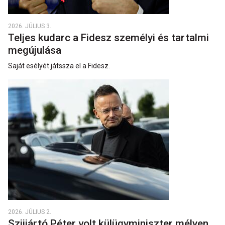
2026. JÚLIUS 3.
Teljes kudarc a Fidesz személyi és tartalmi
megújulása
Saját esélyét játssza el a Fidesz.
2026. JÚLIUS 2.
Szijjártó Péter volt külügyminiszter mélyen