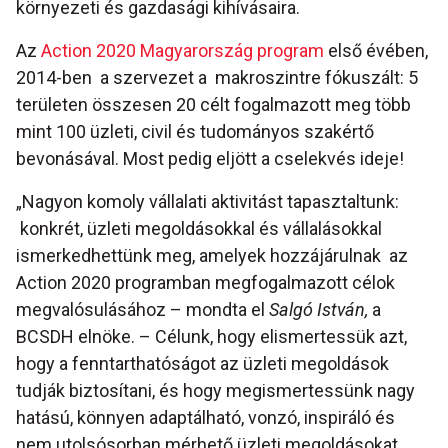
környezeti és gazdasági kihívásaira.
Az
Action 2020 Magyarország program
első évében,
2014-ben a szervezet a makroszintre fókuszált: 5
területen összesen 20 célt fogalmazott meg több
mint 100 üzleti, civil és tudományos szakértő
bevonásával. Most pedig eljött a cselekvés ideje!
„Nagyon komoly vállalati aktivitást tapasztaltunk:
konkrét, üzleti megoldásokkal és vállalásokkal
ismerkedhettünk meg, amelyek hozzájárulnak az
Action 2020 programban megfogalmazott célok
megvalósulásához – mondta el
Salgó István,
a
BCSDH elnöke. – Célunk, hogy elismertessük azt,
hogy a fenntarthatóságot az üzleti megoldások
tudják biztosítani, és hogy megismertessünk nagy
hatású, könnyen adaptálható, vonzó, inspiráló és
nem utolsósorban mérhető üzleti megoldásokat