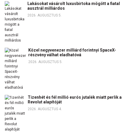
Lakásokat vásárolt luxusbirtoka mögött a fiatal
ausztrál milliárdos
2026. AUGUSZTUS 5.
Közel negyvenezer milliárd forintnyi SpaceX-
részvény válhat eladhatóvá
2026. AUGUSZTUS 5.
Tizenhét és fél millió eurós jutalék miatt perlik a
Revolut alapítóját
2026. AUGUSZTUS 4.