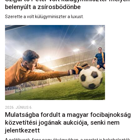
belenyúlt a zsírosbödönbe
Szerette a volt külügyminiszter a luxust.
2026. JÚNIUS 6.
Mulatságba fordult a magyar focibajnokság
közvetítési jogának aukciója, senki nem
jelentkezett