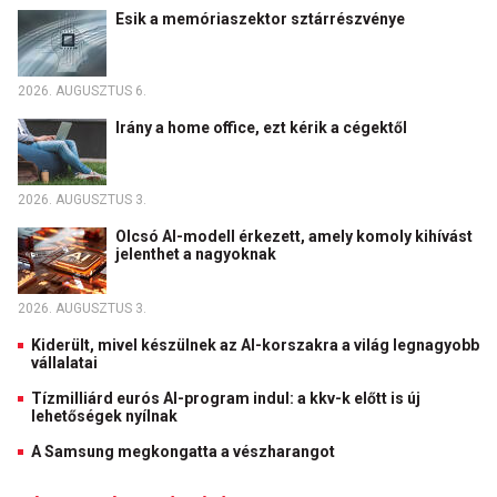
Esik a memóriaszektor sztárrészvénye
2026. AUGUSZTUS 6.
Irány a home office, ezt kérik a cégektől
2026. AUGUSZTUS 3.
Olcsó AI-modell érkezett, amely komoly kihívást
jelenthet a nagyoknak
2026. AUGUSZTUS 3.
Kiderült, mivel készülnek az AI-korszakra a világ legnagyobb
vállalatai
Tízmilliárd eurós AI-program indul: a kkv-k előtt is új
lehetőségek nyílnak
A Samsung megkongatta a vészharangot