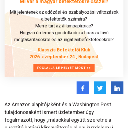
Mi vár a magyar befektetőkre ősszel?
Mit jelentenek az adózási és szabályozási változások
a befektetők számára?
Merre tart az állampapírpiac?
Hogyan érdemes gondolkodni a hosszú távú
megtakarításokról és az ingatlanbefektetésekről?
Klasszis Befektetői Klub
2026. szeptember 24., Budapest
FOGLALJA LE HELYÉT MOST >>
Az Amazon alapítójaként és a Washington Post
tulajdonosaként ismert üzletember úgy
fogalmazott, hogy „másokkal együtt szeretné a
pusztító hatású klímaváltozás elleni küzdelem új