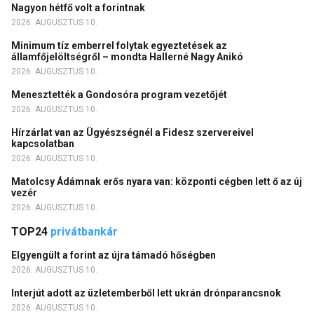
Nagyon hétfő volt a forintnak
2026. AUGUSZTUS 10.
Minimum tíz emberrel folytak egyeztetések az
államfőjelöltségről – mondta Hallerné Nagy Anikó
2026. AUGUSZTUS 10.
Menesztették a Gondosóra program vezetőjét
2026. AUGUSZTUS 10.
Hírzárlat van az Ügyészségnél a Fidesz szervereivel
kapcsolatban
2026. AUGUSZTUS 10.
Matolcsy Ádámnak erős nyara van: központi cégben lett ő az új
vezér
2026. AUGUSZTUS 10.
TOP24
privátbankár
Elgyengült a forint az újra támadó hőségben
2026. AUGUSZTUS 10.
Interjút adott az üzletemberből lett ukrán drónparancsnok
2026. AUGUSZTUS 10.