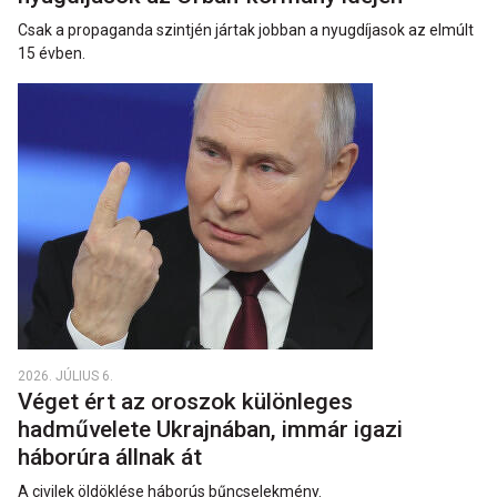
Csak a propaganda szintjén jártak jobban a nyugdíjasok az elmúlt
15 évben.
2026. JÚLIUS 6.
Véget ért az oroszok különleges
hadművelete Ukrajnában, immár igazi
háborúra állnak át
A civilek öldöklése háborús bűncselekmény.