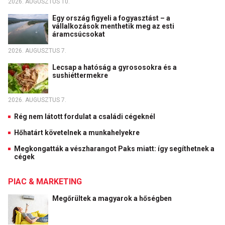
2026. AUGUSZTUS 10.
Egy ország figyeli a fogyasztást – a
vállalkozások menthetik meg az esti
áramcsúcsokat
2026. AUGUSZTUS 7.
Lecsap a hatóság a gyrososokra és a
sushiéttermekre
2026. AUGUSZTUS 7.
Rég nem látott fordulat a családi cégeknél
Hőhatárt követelnek a munkahelyekre
Megkongatták a vészharangot Paks miatt: így segíthetnek a
cégek
PIAC & MARKETING
Megőrültek a magyarok a hőségben