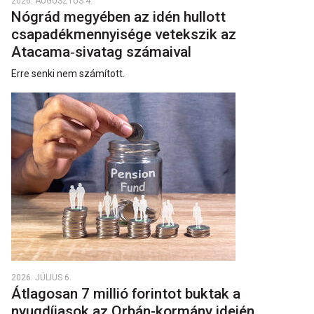
2026. AUGUSZTUS 4.
Nógrád megyében az idén hullott
csapadékmennyisége vetekszik az
Atacama‑sivatag számaival
Erre senki nem számított.
2026. JÚLIUS 6.
Átlagosan 7 millió forintot buktak a
nyugdíjasok az Orbán-kormány idején