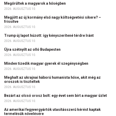
Megőrültek a magyarok a hőségben
2026. AUGUSZTUS 10.
Megjött az új kormány első nagy költségvetési sikere? –
frissítve
2026. AUGUSZTUS 10.
Trump új lapot húzott: így kényszerítené térdre Iránt
2026. AUGUSZTUS 10.
Újra szétnyílt az olló Budapesten
2026. AUGUSZTUS 10.
Minden tizedik magyar gyerek él szegénységben
2026. AUGUSZTUS 10.
Meghalt az ukrajnai háború humanista hőse, akit még az
oroszok is tiszteltek
2026. AUGUSZTUS 10.
Bezárt az olcsó orosz bolt: egy évet sem bírt a magyar üzlet
2026. AUGUSZTUS 10.
Az amerikai fegyvergyártók utasításszerű kérést kaptak
termelésük növelésére