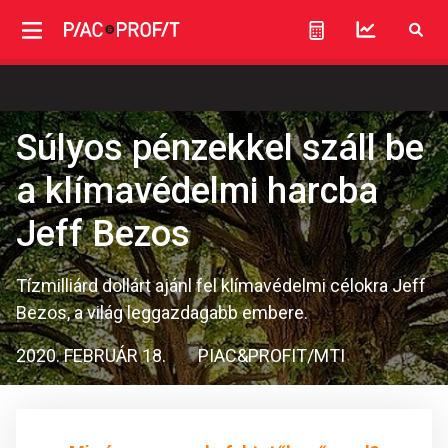
Súlyos pénzekkel száll be
a klímavédelmi harcba
Jeff Bezos
Tízmilliárd dollárt ajánl fel klímavédelmi célokra Jeff
Bezos, a világ leggazdagabb embere.
2020. FEBRUÁR 18.
PIAC&PROFIT/MTI