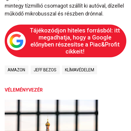
mintegy tízmillió csomagot szállít ki autóval, dízellel
működő mikrobusszal és részben drónnal.
Tájékozódjon hiteles forrásból: itt
megadhatja, hogy a Google
előnyben részesítse a Piac&Profit
cikkeit!
AMAZON
JEFF BEZOS
KLÍMAVÉDELEM
VÉLEMÉNYVEZÉR