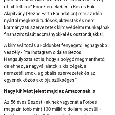
útjait feltárni.” Ennek érdekében a Bezos Föld
Alapítvány (Bezos Earth Foundation) már az idén
nyártól megkezdi tudósok, aktivisták és nem
kormányzati szervezetek klímavédelmi munkájának
finanszírozását adományokkal és ösztöndíjakkal.
A klímaváltozás a Földünket fenyegető legnagyobb
veszély - írta Instagram oldalán Bezos.
Hangsúlyozta azt is, hogy a bolygó megmenthető,
de ehhez „a nagyvállalatok, a kis cégek, a
nemzetállamok, a globális szervezetek és az
egyének közös akciója szükséges.”
Nagy kihívást jelent majd az Amazonnak is
Az 56 éves Bezost - akinek vagyonát a Forbes
magazin több mint 130 milliárd dollárra becsüli -