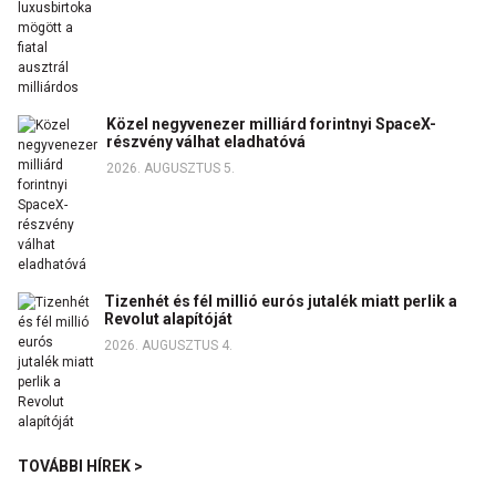
Közel negyvenezer milliárd forintnyi SpaceX-
részvény válhat eladhatóvá
2026. AUGUSZTUS 5.
Tizenhét és fél millió eurós jutalék miatt perlik a
Revolut alapítóját
2026. AUGUSZTUS 4.
TOVÁBBI HÍREK >