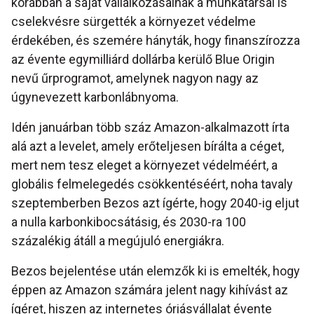
korábban a saját vállalkozásainak a munkatársai is
cselekvésre sürgették a környezet védelme
érdekében, és szemére hányták, hogy finanszírozza
az évente egymilliárd dollárba kerülő Blue Origin
nevű űrprogramot, amelynek nagyon nagy az
úgynevezett karbonlábnyoma.
Idén januárban több száz Amazon-alkalmazott írta
alá azt a levelet, amely erőteljesen bírálta a céget,
mert nem tesz eleget a környezet védelméért, a
globális felmelegedés csökkentéséért, noha tavaly
szeptemberben Bezos azt ígérte, hogy 2040-ig eljut
a nulla karbonkibocsátásig, és 2030-ra 100
százalékig átáll a megújuló energiákra.
Bezos bejelentése után elemzők ki is emelték, hogy
éppen az Amazon számára jelent nagy kihívást az
ígéret, hiszen az internetes óriásvállalat évente