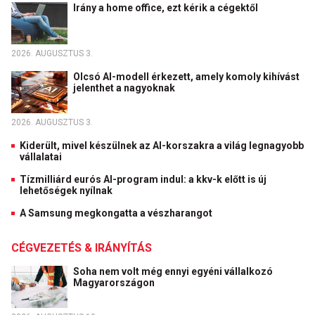
Irány a home office, ezt kérik a cégektől
2026. AUGUSZTUS 3.
Olcsó AI-modell érkezett, amely komoly kihívást
jelenthet a nagyoknak
2026. AUGUSZTUS 3.
Kiderült, mivel készülnek az AI-korszakra a világ legnagyobb
vállalatai
Tízmilliárd eurós AI-program indul: a kkv-k előtt is új
lehetőségek nyílnak
A Samsung megkongatta a vészharangot
CÉGVEZETÉS & IRÁNYÍTÁS
Soha nem volt még ennyi egyéni vállalkozó
Magyarországon