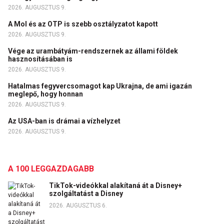
2026. AUGUSZTUS 9.
A Mol és az OTP is szebb osztályzatot kapott
2026. AUGUSZTUS 9.
Vége az urambátyám-rendszernek az állami földek
hasznosításában is
2026. AUGUSZTUS 9.
Hatalmas fegyvercsomagot kap Ukrajna, de ami igazán
meglepő, hogy honnan
2026. AUGUSZTUS 9.
Az USA-ban is drámai a vízhelyzet
2026. AUGUSZTUS 9.
A 100 LEGGAZDAGABB
TikTok-videókkal alakítaná át a Disney+
szolgáltatást a Disney
2026. AUGUSZTUS 6.