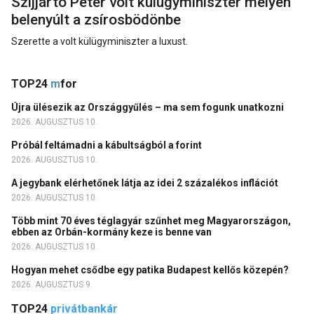
Szijjártó Péter volt külügyminiszter mélyen
belenyúlt a zsírosbödönbe
Szerette a volt külügyminiszter a luxust.
TOP24
m
for
Újra ülésezik az Országgyűlés – ma sem fogunk unatkozni
2026. AUGUSZTUS 10.
Próbál feltámadni a kábultságból a forint
2026. AUGUSZTUS 10.
A jegybank elérhetőnek látja az idei 2 százalékos inflációt
2026. AUGUSZTUS 10.
Több mint 70 éves téglagyár szűnhet meg Magyarországon,
ebben az Orbán-kormány keze is benne van
2026. AUGUSZTUS 10.
Hogyan mehet csődbe egy patika Budapest kellős közepén?
2026. AUGUSZTUS 9.
TOP24
privátbankár