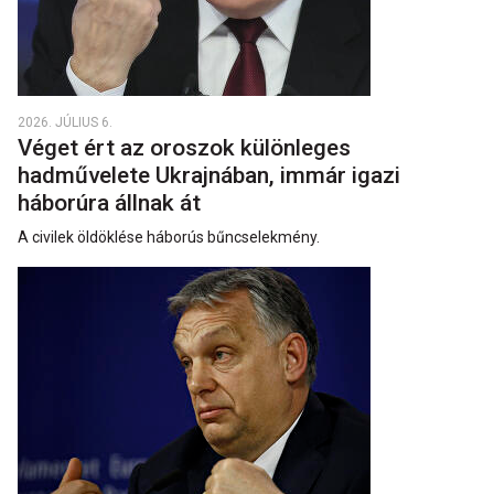
2026. JÚLIUS 6.
Véget ért az oroszok különleges
hadművelete Ukrajnában, immár igazi
háborúra állnak át
A civilek öldöklése háborús bűncselekmény.