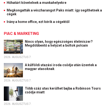
Hőhatárt követelnek a munkahelyekre
Megkongatták a vészharangot Paks miatt: így segíthetnek a
cégek
Irány a home office, ezt kérik a cégektől
PIAC & MARKETING
Nincs olyan, hogy egészséges élelmiszer?
Megdöbbentő a helyzet a boltok polcain
2026. AUGUSZTUS 7.
A külföldi utazási iroda csődje után üzentek a
magyar utasoknak
2026. AUGUSZTUS 7.
Több száz utas kerülhet bajba a Robinson Tours
csődje miatt
2026. AUGUSZTUS 7.