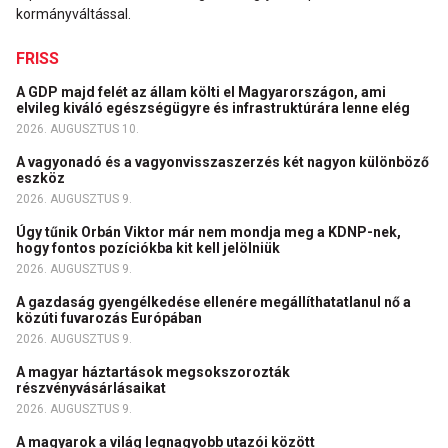
kormányváltással.
FRISS
A GDP majd felét az állam költi el Magyarországon, ami
elvileg kiváló egészségügyre és infrastruktúrára lenne elég
2026. AUGUSZTUS 10.
A vagyonadó és a vagyonvisszaszerzés két nagyon különböző
eszköz
2026. AUGUSZTUS 9.
Úgy tűnik Orbán Viktor már nem mondja meg a KDNP-nek,
hogy fontos pozíciókba kit kell jelölniük
2026. AUGUSZTUS 9.
A gazdaság gyengélkedése ellenére megállíthatatlanul nő a
közúti fuvarozás Európában
2026. AUGUSZTUS 9.
A magyar háztartások megsokszorozták
részvényvásárlásaikat
2026. AUGUSZTUS 9.
A magyarok a világ legnagyobb utazói között