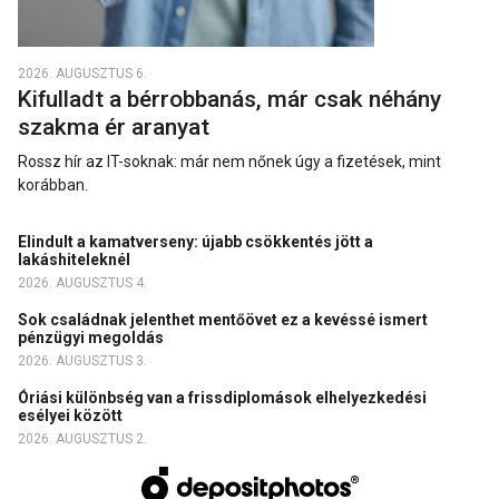
2026. AUGUSZTUS 6.
Kifulladt a bérrobbanás, már csak néhány
szakma ér aranyat
Rossz hír az IT-soknak: már nem nőnek úgy a fizetések, mint
korábban.
Elindult a kamatverseny: újabb csökkentés jött a
lakáshiteleknél
2026. AUGUSZTUS 4.
Sok családnak jelenthet mentőövet ez a kevéssé ismert
pénzügyi megoldás
2026. AUGUSZTUS 3.
Óriási különbség van a frissdiplomások elhelyezkedési
esélyei között
2026. AUGUSZTUS 2.