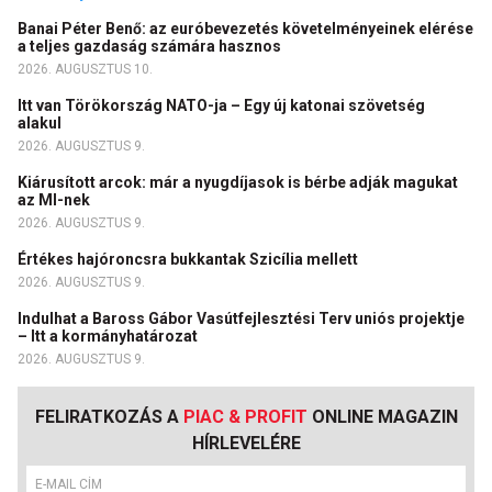
Banai Péter Benő: az euróbevezetés követelményeinek elérése
a teljes gazdaság számára hasznos
2026. AUGUSZTUS 10.
Itt van Törökország NATO-ja – Egy új katonai szövetség
alakul
2026. AUGUSZTUS 9.
Kiárusított arcok: már a nyugdíjasok is bérbe adják magukat
az MI-nek
2026. AUGUSZTUS 9.
Értékes hajóroncsra bukkantak Szicília mellett
2026. AUGUSZTUS 9.
Indulhat a Baross Gábor Vasútfejlesztési Terv uniós projektje
– Itt a kormányhatározat
2026. AUGUSZTUS 9.
FELIRATKOZÁS A
PIAC & PROFIT
ONLINE MAGAZIN
HÍRLEVELÉRE