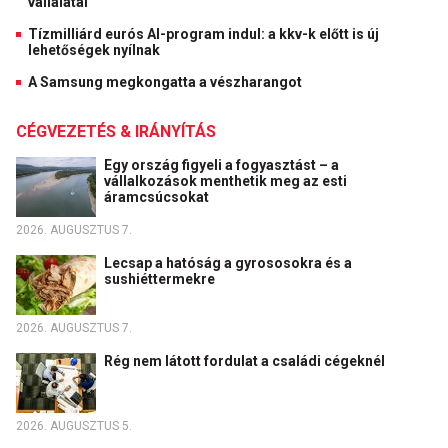
vállalatai
Tízmilliárd eurós AI-program indul: a kkv-k előtt is új
lehetőségek nyílnak
A Samsung megkongatta a vészharangot
CÉGVEZETÉS & IRÁNYÍTÁS
Egy ország figyeli a fogyasztást – a
vállalkozások menthetik meg az esti
áramcsúcsokat
2026. AUGUSZTUS 7.
Lecsap a hatóság a gyrososokra és a
sushiéttermekre
2026. AUGUSZTUS 7.
Rég nem látott fordulat a családi cégeknél
2026. AUGUSZTUS 5.