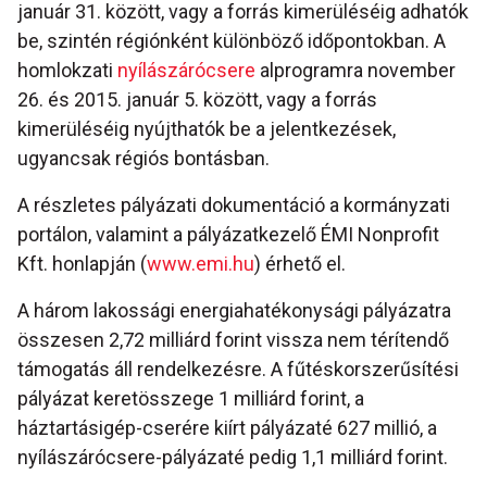
január 31. között, vagy a forrás kimerüléséig adhatók
be, szintén régiónként különböző időpontokban. A
homlokzati
nyílászárócsere
alprogramra november
26. és 2015. január 5. között, vagy a forrás
kimerüléséig nyújthatók be a jelentkezések,
ugyancsak régiós bontásban.
A részletes pályázati dokumentáció a kormányzati
portálon, valamint a pályázatkezelő ÉMI Nonprofit
Kft. honlapján (
www.emi.hu
) érhető el.
A három lakossági energiahatékonysági pályázatra
összesen 2,72 milliárd forint vissza nem térítendő
támogatás áll rendelkezésre. A fűtéskorszerűsítési
pályázat keretösszege 1 milliárd forint, a
háztartásigép-cserére kiírt pályázaté 627 millió, a
nyílászárócsere-pályázaté pedig 1,1 milliárd forint.