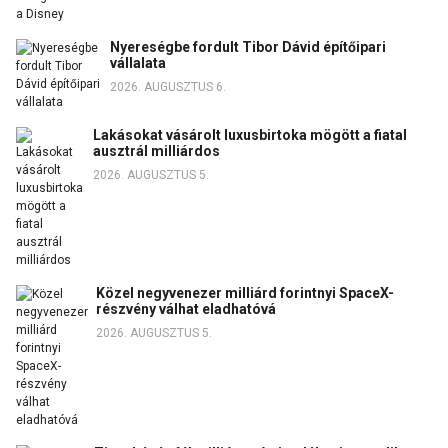
Nyereségbe fordult Tibor Dávid építőipari
vállalata
2026. AUGUSZTUS 6.
Lakásokat vásárolt luxusbirtoka mögött a fiatal
ausztrál milliárdos
2026. AUGUSZTUS 5.
Közel negyvenezer milliárd forintnyi SpaceX-
részvény válhat eladhatóvá
2026. AUGUSZTUS 5.