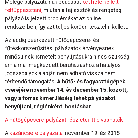
Melege pályázatainak beadását
két hete kellett
felfüggeszteni,
miután a fejlesztők és rengeteg
pályázó is jelzett problémákat az online
rendszerben, így azt teljes körűen tesztelni kellett.
Az eddig beérkezett hűtőgépcsere- és
fűtéskorszerűsítési pályázatok érvényesnek
minősülnek, ismételt benyújtásukra nincs szükség,
ám a már megkezdett beruházáshoz a hatályos
jogszabályok alapján nem adható vissza nem
térítendő támogatás.
A hűtő- és fagyasztógépek
cseréjére november 14. és december 15. között,
vagy a forrás kimerüléséig lehet pályázatot
benyújtani, régiónkénti bontásban.
A hűtőgépcsere-pályázat részletei itt olvashatók!
A
kazáncsere pályázatai
november 19. és 2015.