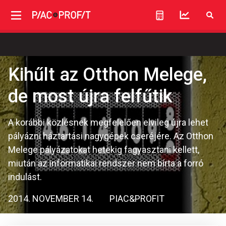
Kihűlt az Otthon Melege,
de most újra felfűtik
A korábbi közlésnek megfelelően elvileg újra lehet
pályázni háztartási nagygépek cseréjére. Az Otthon
Melege pályázatokat hetekig fagyasztani kellett,
miután az informatikai rendszer nem bírta a forró
indulást.
2014. NOVEMBER 14.
PIAC&PROFIT