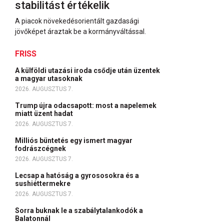
stabilitást értékelik
A piacok növekedésorientált gazdasági
jövőképet áraztak be a kormányváltással.
FRISS
A külföldi utazási iroda csődje után üzentek
a magyar utasoknak
2026. AUGUSZTUS 7.
Trump újra odacsapott: most a napelemek
miatt üzent hadat
2026. AUGUSZTUS 7.
Milliós büntetés egy ismert magyar
fodrászcégnek
2026. AUGUSZTUS 7.
Lecsap a hatóság a gyrososokra és a
sushiéttermekre
2026. AUGUSZTUS 7.
Sorra buknak le a szabálytalankodók a
Balatonnál