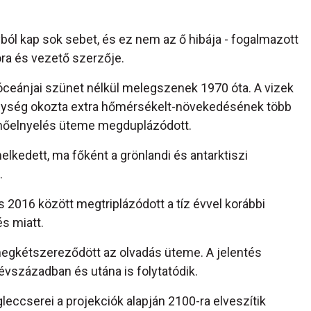
ból kap sok sebet, és ez nem az ő hibája - fogalmazott
ora és vezető szerzője.
 óceánjai szünet nélkül melegszenek 1970 óta. A vizek
enység okozta extra hőmérsékelt-növekedésének több
a hőelnyelés üteme megduplázódott.
elkedett, ma főként a grönlandi és antarktiszi
.
 2016 között megtriplázódott a tíz évvel korábbi
s miatt.
gkétszereződött az olvadás üteme. A jelentés
évszázadban és utána is folytatódik.
eccserei a projekciók alapján 2100-ra elveszítik