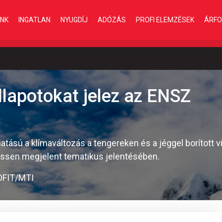
INK
INGATLAN
NYUGDÍJ
ADÓZÁS
PROFI ELEMZÉSEK
ÁRFO
llapotokat jelez az ENSZ
tású a klímaváltozás a tengereken és a jéggel borított v
ssen megjelent tematikus jelentésében.
FIT/MTI