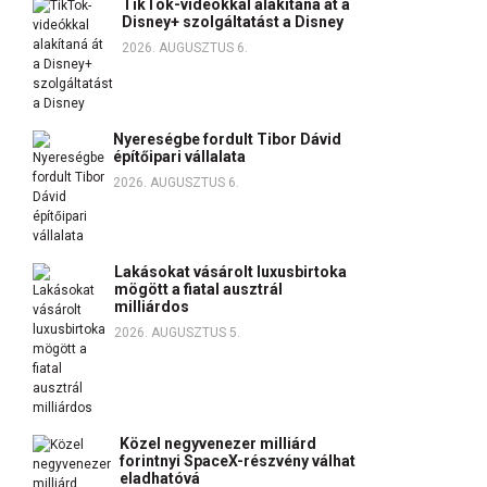
TikTok-videókkal alakítaná át a
Disney+ szolgáltatást a Disney
2026. AUGUSZTUS 6.
Nyereségbe fordult Tibor Dávid
építőipari vállalata
2026. AUGUSZTUS 6.
Lakásokat vásárolt luxusbirtoka
mögött a fiatal ausztrál
milliárdos
2026. AUGUSZTUS 5.
Közel negyvenezer milliárd
forintnyi SpaceX-részvény válhat
eladhatóvá