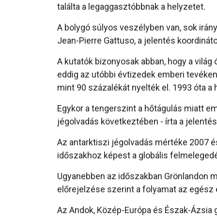
találta a legaggasztóbbnak a helyzetet.
A bolygó súlyos veszélyben van, sok irány
Jean-Pierre Gattuso, a jelentés koordinát
A kutatók bizonyosak abban, hogy a világ
eddig az utóbbi évtizedek emberi tevék
mint 90 százalékát nyelték el. 1993 óta 
Egykor a tengerszint a hőtágulás miatt em
jégolvadás következtében - írta a jelentés
Az antarktiszi jégolvadás mértéke 2007 és
időszakhoz képest a globális felmelegedé
Ugyanebben az időszakban Grönlandon me
előrejelzése szerint a folyamat az egész 
Az Andok, Közép-Európa és Észak-Ázsia gl