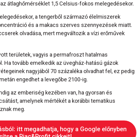
 az átlaghőmérséklet 1,5 Celsius-fokos melegedésekor.
melegedésekor, a tengerből származó élelmiszerek
oncentráció és a makacs szerves szennyezések miatt.
leccserek olvadása, mert megváltozik a vízi erőművek
yott területek, vagyis a permafroszt hatalmas
l. Ha tovább emelkedik az üvegház-hatású gázok
rétegeinek nagyjából 70 százaléka olvadhat fel, ez pedig
s metán engedhet a levegőbe 2100-ig.
indig az emberiség kezében van, ha gyorsan és
ocsátást, amelynek mértékét a korábbi tematikus
oznak meg.
ásból: itt megadhatja, hogy a Google előnyben
ítse a Piac&Profit cikkeit!