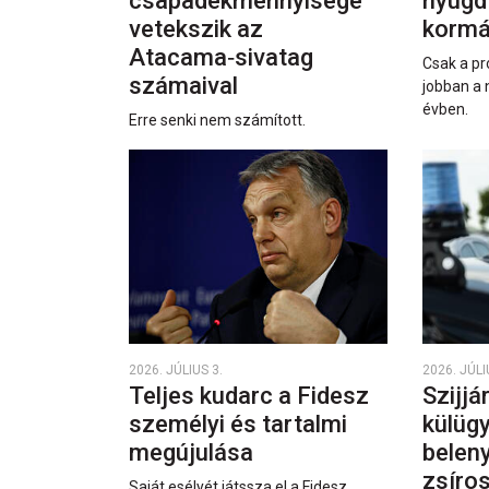
csapadékmennyisége
nyugd
vetekszik az
kormá
Atacama‑sivatag
Csak a pr
számaival
jobban a 
évben.
Erre senki nem számított.
2026. JÚLIUS 3.
2026. JÚLI
Teljes kudarc a Fidesz
Szijjá
személyi és tartalmi
külüg
megújulása
beleny
zsíro
Saját esélyét játssza el a Fidesz.