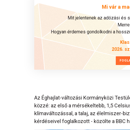
Mi vár a ma
Mit jelentenek az adózási és 
Merre 
Hogyan érdemes gondolkodni a hosszú 
Klas
2026. s
FOGL
Az Éghajlat-változási Kormányközi Testüle
közzé: az első a mérsékeltebb, 1,5 Celsi
klímaváltozással, a talaj, az élelmiszer-
kérdéseivel foglalkozott - közölte a BBC hí