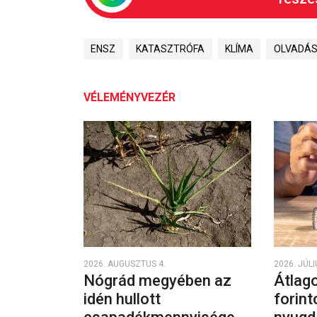
ENSZ
KATASZTRÓFA
KLÍMA
OLVADÁ
VÉLEMÉNYVEZÉR
2026. AUGUSZTUS 4.
2026. JÚLI
Nógrád megyében az
Átlago
idén hullott
forint