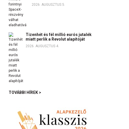
2026. AUGUSZTUS 5.
Tizenhét és fél millió eurós jutalék
miatt perlik a Revolut alapítóját
2026. AUGUSZTUS 4.
TOVÁBBI HÍREK >