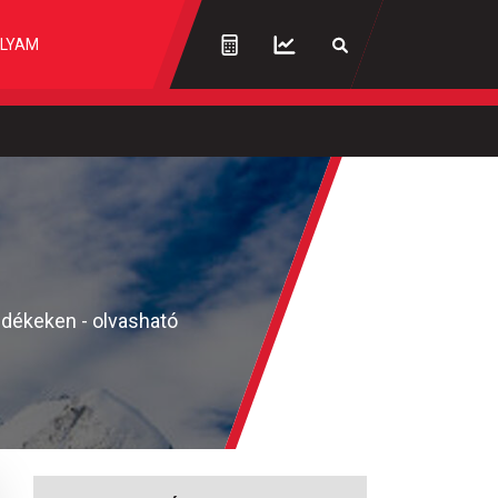
LYAM
idékeken - olvasható