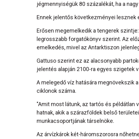
jégmennyiségük 80 százalékát, ha a nagy
Ennek jelentős következményei lesznek e
Erősen megemelkedik a tengerek szintje: 
legrosszabb forgatókönyv szerint. Az el
emelkedés, mivel az Antarktiszon jelenleg
Gattuso szerint ez az alacsonyabb partok
jelentés alapján 2100-ra egyes szigetek v
A melegedő víz hatására megnövekszik a 
ciklonok száma.
"Amit most látunk, az tartós és példátlan 
hatnak, akik a szárazföldek belső területe
munkacsoportjának társelnöke.
Az árvízkárok két-háromszorosra nőhetnek