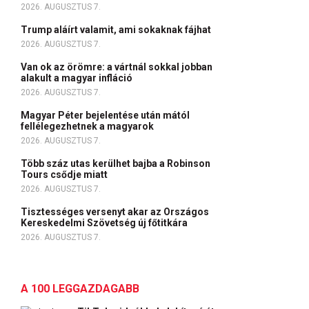
2026. AUGUSZTUS 7.
Trump aláírt valamit, ami sokaknak fájhat
2026. AUGUSZTUS 7.
Van ok az örömre: a vártnál sokkal jobban
alakult a magyar infláció
2026. AUGUSZTUS 7.
Magyar Péter bejelentése után mától
fellélegezhetnek a magyarok
2026. AUGUSZTUS 7.
Több száz utas kerülhet bajba a Robinson
Tours csődje miatt
2026. AUGUSZTUS 7.
Tisztességes versenyt akar az Országos
Kereskedelmi Szövetség új főtitkára
2026. AUGUSZTUS 7.
A 100 LEGGAZDAGABB