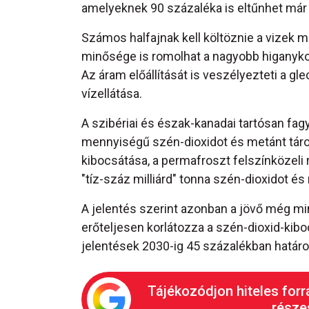
amelyeknek 90 százaléka is eltűnhet már
Számos halfajnak kell költöznie a vizek 
minősége is romolhat a nagyobb higanyk
Az áram előállítását is veszélyezteti a g
vízellátása.
A szibériai és észak-kanadai tartósan fag
mennyiségű szén-dioxidot és metánt táro
kibocsátása, a permafroszt felszínközeli 
"tíz-száz milliárd" tonna szén-dioxidot é
A jelentés szerint azonban a jövő még m
erőteljesen korlátozza a szén-dioxid-kib
jelentések 2030-ig 45 százalékban határ
Tájékozódjon hiteles forr
részes