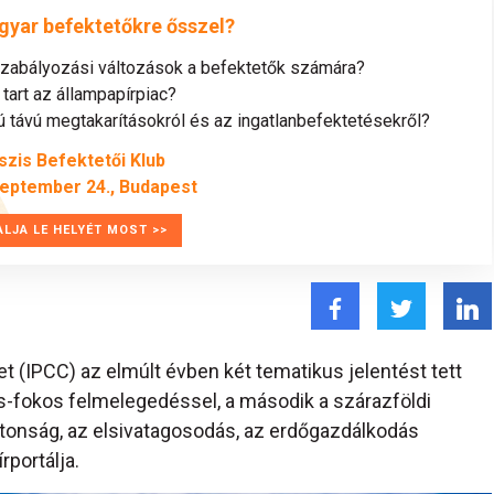
gyar befektetőkre ősszel?
szabályozási változások a befektetők számára?
tart az állampapírpiac?
távú megtakarításokról és az ingatlanbefektetésekről?
szis Befektetői Klub
zeptember 24., Budapest
ALJA LE HELYÉT MOST >>
t (IPCC) az elmúlt évben két tematikus jelentést tett
us-fokos felmelegedéssel, a második a szárazföldi
biztonság, az elsivatagosodás, az erdőgazdálkodás
rportálja.