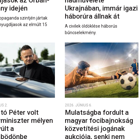
íjasok az Orbán-
hadművelete
ny idején
Ukrajnában, immár igazi
háborúra állnak át
opaganda szintjén jártak
nyugdíjasok az elmúlt 15
A civilek öldöklése háborús
bűncselekmény.
US 2.
2026. JÚNIUS 6.
rtó Péter volt
Mulatságba fordult a
yminiszter mélyen
magyar focibajnokság
últ a
közvetítési jogának
sbödönbe
aukciója, senki nem