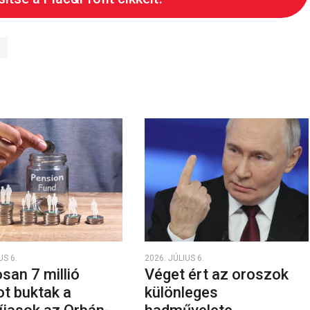
S
US 6.
2026. JÚLIUS 6.
san 7 millió
Véget ért az oroszok
ot buktak a
különleges