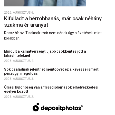
2026. AUGUSZTUS 6.
Kifulladt a bérrobbanás, már csak néhány
szakma ér aranyat
Rossz hír az IT-soknak: már nem nőnek úgy a fizetések, mint
korábban.
Elindult a kamatverseny: újabb csökkentés jött a
lakáshiteleknél
2026. AUGUSZTUS 4.
Sok családnak jelenthet mentőövet ez a kevéssé ismert
pénzügyi megoldás
2026. AUGUSZTUS 3.
Óriási különbség van a frissdiplomások elhelyezkedési
esélyei között
2026. AUGUSZTUS 2.