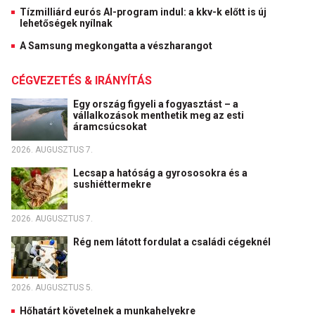
Tízmilliárd eurós AI-program indul: a kkv-k előtt is új
lehetőségek nyílnak
A Samsung megkongatta a vészharangot
CÉGVEZETÉS & IRÁNYÍTÁS
Egy ország figyeli a fogyasztást – a
vállalkozások menthetik meg az esti
áramcsúcsokat
2026. AUGUSZTUS 7.
Lecsap a hatóság a gyrososokra és a
sushiéttermekre
2026. AUGUSZTUS 7.
Rég nem látott fordulat a családi cégeknél
2026. AUGUSZTUS 5.
Hőhatárt követelnek a munkahelyekre