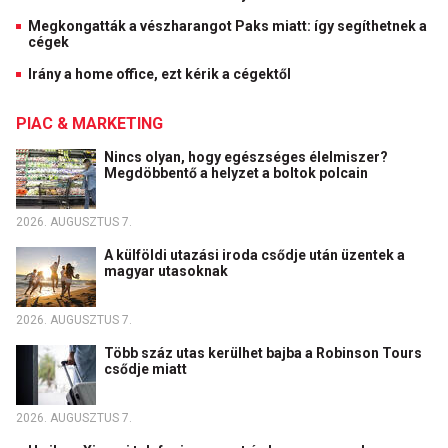
Megkongatták a vészharangot Paks miatt: így segíthetnek a
cégek
Irány a home office, ezt kérik a cégektől
PIAC & MARKETING
Nincs olyan, hogy egészséges élelmiszer?
Megdöbbentő a helyzet a boltok polcain
2026. AUGUSZTUS 7.
A külföldi utazási iroda csődje után üzentek a
magyar utasoknak
2026. AUGUSZTUS 7.
Több száz utas kerülhet bajba a Robinson Tours
csődje miatt
2026. AUGUSZTUS 7.