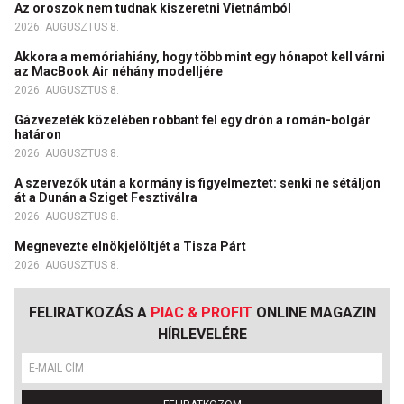
Az oroszok nem tudnak kiszeretni Vietnámból
2026. AUGUSZTUS 8.
Akkora a memóriahiány, hogy több mint egy hónapot kell várni
az MacBook Air néhány modelljére
2026. AUGUSZTUS 8.
Gázvezeték közelében robbant fel egy drón a román-bolgár
határon
2026. AUGUSZTUS 8.
A szervezők után a kormány is figyelmeztet: senki ne sétáljon
át a Dunán a Sziget Fesztiválra
2026. AUGUSZTUS 8.
Megnevezte elnökjelöltjét a Tisza Párt
2026. AUGUSZTUS 8.
FELIRATKOZÁS A
PIAC & PROFIT
ONLINE MAGAZIN
HÍRLEVELÉRE