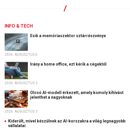
INFO & TECH
Esik a memóriaszektor sztárrészvénye
2026. AUGUSZTUS 6.
Irány a home office, ezt kérik a cégektől
2026. AUGUSZTUS 3.
Olcsó AI-modell érkezett, amely komoly kihívást
jelenthet a nagyoknak
2026. AUGUSZTUS 3.
Kiderült, mivel készülnek az AI-korszakra a világ legnagyobb
vállalatai