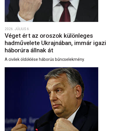
2026. JÚLIUS 6.
Véget ért az oroszok különleges
hadművelete Ukrajnában, immár igazi
háborúra állnak át
A civilek öldöklése háborús bűncselekmény.