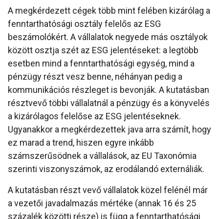
A megkérdezett cégek több mint felében kizárólag a
fenntarthatósági osztály felelős az ESG
beszámolókért. A vállalatok negyede más osztályok
között osztja szét az ESG jelentéseket: a legtöbb
esetben mind a fenntarthatósági egység, mind a
pénzügy részt vesz benne, néhányan pedig a
kommunikációs részleget is bevonják. A kutatásban
résztvevő többi vállalatnál a pénzügy és a könyvelés
a kizárólagos felelőse az ESG jelentéseknek.
Ugyanakkor a megkérdezettek java arra számít, hogy
ez marad a trend, hiszen egyre inkább
számszerűsödnek a vállalások, az EU Taxonómia
szerinti viszonyszámok, az erodálandó externáliák.
A kutatásban részt vevő vállalatok közel felénél már
a vezetői javadalmazás mértéke (annak 16 és 25
százalék közötti része) is függ a fenntarthatósági