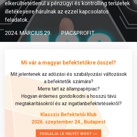
elkerülhetetlenül a pénzügyi és kontrolling területek
illetékeseire hárulnak az ezzel kapcsolatos
feladatok.
2024. MÁRCIUS 29.
PIAC&PROFIT
Mi vár a magyar befektetőkre ősszel?
Mit jelentenek az adózási és szabályozási változások
a befektetők számára?
Merre tart az állampapírpiac?
Hogyan érdemes gondolkodni a hosszú távú
megtakarításokról és az ingatlanbefektetésekről?
Klasszis Befektetői Klub
2026. szeptember 24., Budapest
FOGLALJA LE HELYÉT MOST >>