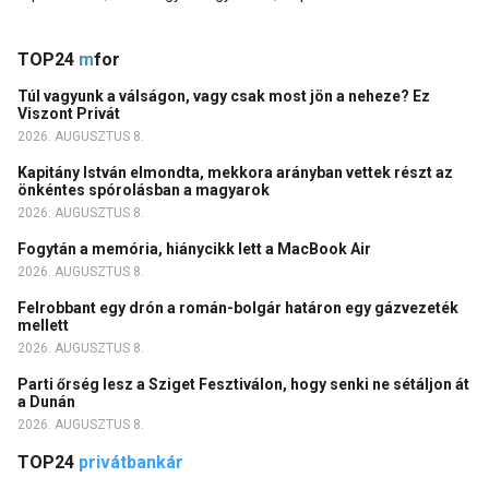
TOP24
m
for
Túl vagyunk a válságon, vagy csak most jön a neheze? Ez
Viszont Privát
2026. AUGUSZTUS 8.
Kapitány István elmondta, mekkora arányban vettek részt az
önkéntes spórolásban a magyarok
2026. AUGUSZTUS 8.
Fogytán a memória, hiánycikk lett a MacBook Air
2026. AUGUSZTUS 8.
Felrobbant egy drón a román-bolgár határon egy gázvezeték
mellett
2026. AUGUSZTUS 8.
Parti őrség lesz a Sziget Fesztiválon, hogy senki ne sétáljon át
a Dunán
2026. AUGUSZTUS 8.
TOP24
privátbankár