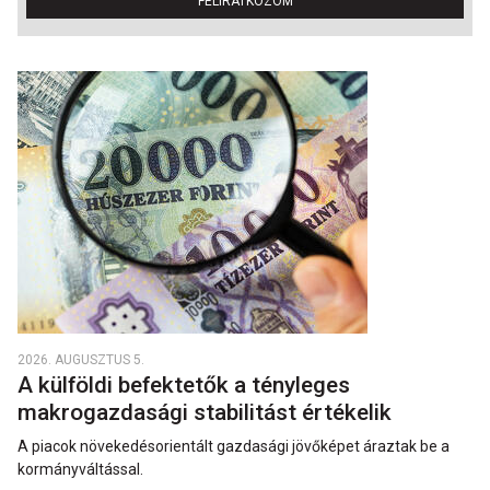
FELIRATKOZOM
2026. AUGUSZTUS 5.
A külföldi befektetők a tényleges
makrogazdasági stabilitást értékelik
A piacok növekedésorientált gazdasági jövőképet áraztak be a
kormányváltással.