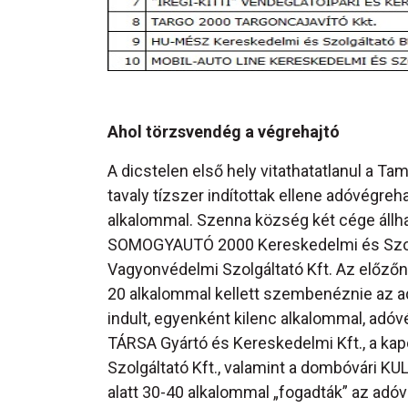
Ahol törzsvendég a végrehajtó
A dicstelen első hely vitathatatlanul a Tam
tavaly tízszer indítottak ellene adóvégre
alkalommal. Szenna község két cége állh
SOMOGYAUTÓ 2000 Kereskedelmi és Szolgá
Vagyonvédelmi Szolgáltató Kft. Az előzőn
20 alkalommal kellett szembenéznie az a
indult, egyenként kilenc alkalommal, adó
TÁRSA Gyártó és Kereskedelmi Kft., a 
Szolgáltató Kft., valamint a dombóvári K
alatt 30-40 alkalommal „fogadták” az adóv