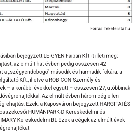
Forrás: feketelista.hu
ásiban bejegyzett LE-GYEN Faipari Kft.-t illeti meg;
hajtást, az elmúlt hat évben pedig összesen 42
at a „szégyendobogó” második és harmadik fokára: a
ltató Kft., illetve a ROBICON Személy és
ek – a korábbi évekkel együtt – összesen 27, utóbbinak
dóvégrehajtókkal. Az elmúlt évben három cég ellen
végrehajtás. Ezek: a Kaposváron bejegyzett HARGITAI ÉS
kaposszekcsői HUMÁNPARK-D Kereskedelmi és
ULIMARY Kereskedelmi Bt. Ezek a cégek az elmúlt évek
égrehajtókat.