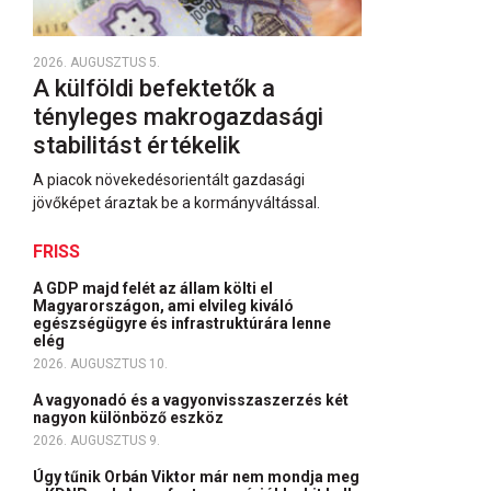
2026. AUGUSZTUS 5.
A külföldi befektetők a
tényleges makrogazdasági
stabilitást értékelik
A piacok növekedésorientált gazdasági
jövőképet áraztak be a kormányváltással.
FRISS
A GDP majd felét az állam költi el
Magyarországon, ami elvileg kiváló
egészségügyre és infrastruktúrára lenne
elég
2026. AUGUSZTUS 10.
A vagyonadó és a vagyonvisszaszerzés két
nagyon különböző eszköz
2026. AUGUSZTUS 9.
Úgy tűnik Orbán Viktor már nem mondja meg