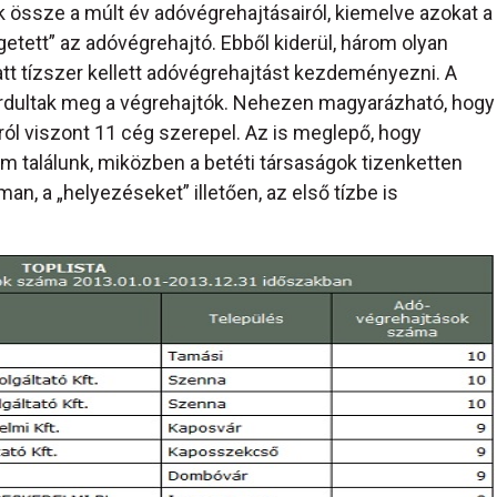
tak össze a múlt év adóvégrehajtásairól, kiemelve azokat a
etett” az adóvégrehajtó. Ebből kiderül, három olyan
latt tízszer kellett adóvégrehajtást kezdeményezni. A
fordultak meg a végrehajtók. Nehezen magyarázható, hogy
ról viszont 11 cég szerepel. Az is meglepő, hogy
 találunk, miközben a betéti társaságok tizenketten
an, a „helyezéseket” illetően, az első tízbe is