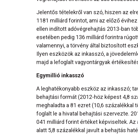
Jelentős tételekről van szó, hiszen az e
1181 milliárd forintot, ami az előző évih
ellen indított adóvégrehajtás 2013-ban tö
esetében pedig 136 milliárd forintra rúgot
valamennyi, a törvény által biztosított es
Ilyen eszközök az inkasszó, a jövedelemleti
majd a lefoglalt vagyontárgyak értékesíté
Egymillió inkasszó
A leghatékonyabb eszköz az inkasszó; tav
behajtási formát (2012-höz képest 4,8 s
meghaladta a 81 ezret (10,6 százalékkal t
foglalt le a hivatal behajtási szervezte.
041 milliárd forint értéket képviseltek. A
alatt 5,8 százalékkal javult a behajtás ha