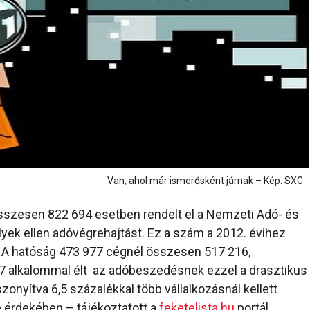
Van, ahol már ismerősként járnak – Kép: SXC
összesen 822 694 esetben rendelt el a Nemzeti Adó- és
k ellen adóvégrehajtást. Ez a szám a 2012. évihez
. A hatóság 473 977 cégnél összesen 517 216,
 alkalommal élt az adóbeszedésnek ezzel a drasztikus
zonyítva 6,5 százalékkal több vállalkozásnál kellett
 érdekében – tájékoztatott a
feketelista.hu
portál.