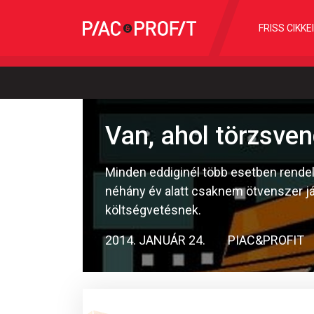
FRISS CIKKE
Van, ahol törzsve
Minden eddiginél több esetben rendel
néhány év alatt csaknem ötvenszer járt
költségvetésnek.
2014. JANUÁR 24.
PIAC&PROFIT