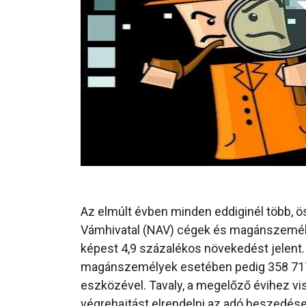
Az elmúlt évben minden eddiginél több, 
Vámhivatal (NAV) cégek és magánszemélye
képest 4,9 százalékos növekedést jelent
magánszemélyek esetében pedig 358 717
eszközével. Tavaly, a megelőző évihez vis
végrehajtást elrendelni az adó beszedése