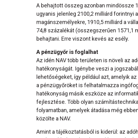
A behajtott összeg azonban mindössze 17
ugyanis jelenleg 2100,2 milliárd forintnyi 
magánszemélyekre, 1910,5 milliárd a vállal
74,8 százalékát (összegszerűen 1571,1 mi
behajtani. Erre viszont kevés az esély.
A pénzügyőr is foglalhat
Az idén NAV több területen is növeli az a
hatékonyságát. Igénybe veszi a jogszabály 
lehetőségeket, így például azt, amelyik a
a pénzügyőröket is felhatalmazza ingófog
hatékonyság másik eszköze az informati
fejlesztése. Több olyan számítástechnika
folyamatban, amelyek átadása még ebben
közölte a NAV.
Amint a tájékoztatásból is kiderül: az ad