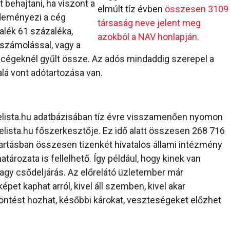
behajtani, ha viszont a
elmúlt tíz évben
összesen 3109
zdeményezi a cég
társaság neve jelent meg
alék 61 százaléka,
azokból a NAV honlapján.
lszámolással, vagy a
cégeknél gyűlt össze. Az adós mindaddig szerepel a
lá vont adótartozása van.
telista.hu adatbázisában tíz évre visszamenően nyomon
elista.hu főszerkesztője. Ez idő alatt összesen 268 716
tartásban összesen tizenkét hivatalos állami intézmény
ározata is fellelhető. Így például, hogy kinek van
 vagy csődeljárás. Az előrelátó üzletember már
et kaphat arról, kivel áll szemben, kivel akar
öntést hozhat, későbbi károkat, veszteségeket előzhet