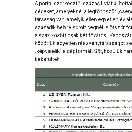
A portál szerkesztői százas listát állítot
cégeket, amelyeknél a legtöbbször „cseng
társaság van, amelyik ellen egyetlen év a
századik helyre sorolt cégnél is ötször 
a száz között csak két fővárosi, Kaposvár
közöttük egyetlen részvénytársaságot sem
„képviselik” e cégformát. Sőt, közülük hárm
bekerültek.