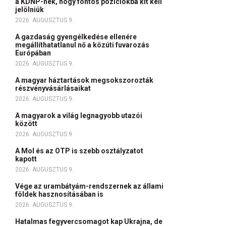
a KDNP-nek, hogy fontos pozíciókba kit kell
jelölniük
2026. AUGUSZTUS 9.
A gazdaság gyengélkedése ellenére
megállíthatatlanul nő a közúti fuvarozás
Európában
2026. AUGUSZTUS 9.
A magyar háztartások megsokszorozták
részvényvásárlásaikat
2026. AUGUSZTUS 9.
A magyarok a világ legnagyobb utazói
között
2026. AUGUSZTUS 9.
A Mol és az OTP is szebb osztályzatot
kapott
2026. AUGUSZTUS 9.
Vége az urambátyám-rendszernek az állami
földek hasznosításában is
2026. AUGUSZTUS 9.
Hatalmas fegyvercsomagot kap Ukrajna, de