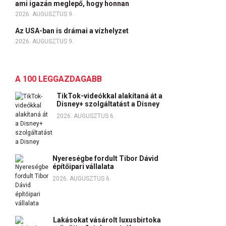
ami igazán meglepő, hogy honnan
2026. AUGUSZTUS 9.
Az USA-ban is drámai a vízhelyzet
2026. AUGUSZTUS 9.
A 100 LEGGAZDAGABB
TikTok-videókkal alakítaná át a
Disney+ szolgáltatást a Disney
2026. AUGUSZTUS 6.
Nyereségbe fordult Tibor Dávid
építőipari vállalata
2026. AUGUSZTUS 6.
Lakásokat vásárolt luxusbirtoka