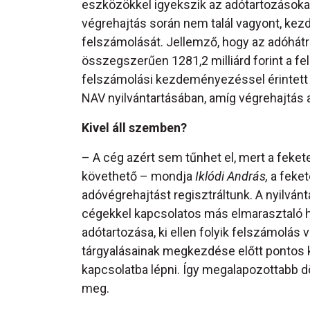
eszközökkel igyekszik az adótartozásokat 
végrehajtás során nem talál vagyont, ke
felszámolását. Jellemző, hogy az adóhátr
összegszerűen 1281,2 milliárd forint a fe
felszámolási kezdeményezéssel érintett 
NAV nyilvántartásában, amíg végrehajtás a
Kivel áll szemben?
– A cég azért sem tűnhet el, mert a feke
követhető – mondja
Iklódi András,
a feket
adóvégrehajtást regisztráltunk. A nyilván
cégekkel kapcsolatos más elmarasztaló hat
adótartozása, ki ellen folyik felszámolás
tárgyalásainak megkezdése előtt pontos kép
kapcsolatba lépni. Így megalapozottabb d
meg.