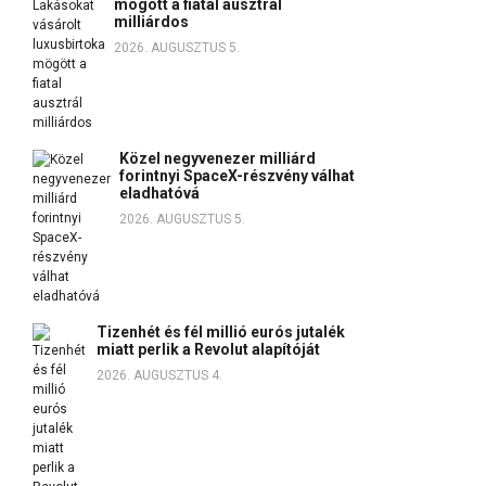
mögött a fiatal ausztrál
milliárdos
2026. AUGUSZTUS 5.
Közel negyvenezer milliárd
forintnyi SpaceX-részvény válhat
eladhatóvá
2026. AUGUSZTUS 5.
Tizenhét és fél millió eurós jutalék
miatt perlik a Revolut alapítóját
2026. AUGUSZTUS 4.