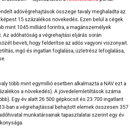
lrendelt adóvégrehajtások összege tavaly meghaladta az
ez képest 15 százalékos növekedés. Ezen belül a cégek
bb mint 1045 milliárd forintra, a magánszemélyek
t. Az adóhatóság a végrehajtási eljárás során
zközét beveti, hogy felderítse az adós vagyoni viszonyait.
ltás, ingó és ingatlan foglalása, üzletrész lefoglalása,
se.
aly több mint egymillió esetben alkalmazta a NAV ezt a
zázalékos a növekedés). A jövedelemletiltások száma
öbb). Egy év alatt 26 500 gépkocsit és 23 700 ingatlant
 2013-ban a végrehajtással behajtott elemek összesen 357
z adóhivatal munkatársainak tapasztalatai szerint egy év
tékonysága.