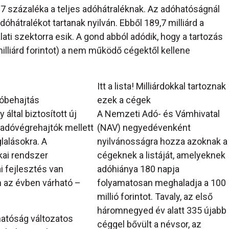
 százaléka a teljes adóhátraléknak. Az adóhatóságnál
adóhátralékot tartanak nyilván. Ebből 189,7 milliárd a
ati szektorra esik. A gond abból adódik, hogy a tartozás
lliárd forintot) a nem működő cégektől kellene
Itt a lista! Milliárdokkal tartoznak
dóbehajtás
ezek a cégek
által biztosított új
A Nemzeti Adó- és Vámhivatal
z adóvégrehajtók mellett
(NAV) negyedévenként
lalásokra. A
nyilvánosságra hozza azoknak a
kai rendszer
cégeknek a listáját, amelyeknek
i fejlesztés van
adóhiánya 180 napja
 az évben várható –
folyamatosan meghaladja a 100
millió forintot. Tavaly, az első
háromnegyed év alatt 335 újabb
óhatóság változatos
céggel bővült a névsor, az