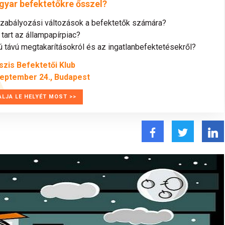
gyar befektetőkre ősszel?
szabályozási változások a befektetők számára?
tart az állampapírpiac?
távú megtakarításokról és az ingatlanbefektetésekről?
szis Befektetői Klub
zeptember 24., Budapest
ALJA LE HELYÉT MOST >>