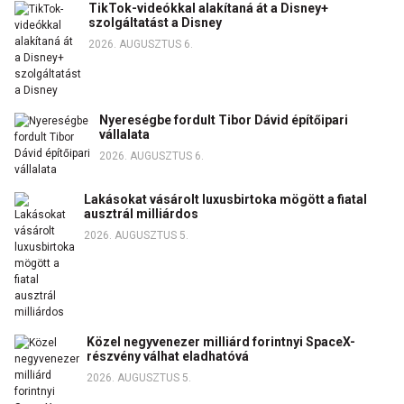
TikTok-videókkal alakítaná át a Disney+
szolgáltatást a Disney
2026. AUGUSZTUS 6.
Nyereségbe fordult Tibor Dávid építőipari
vállalata
2026. AUGUSZTUS 6.
Lakásokat vásárolt luxusbirtoka mögött a fiatal
ausztrál milliárdos
2026. AUGUSZTUS 5.
Közel negyvenezer milliárd forintnyi SpaceX-
részvény válhat eladhatóvá
2026. AUGUSZTUS 5.