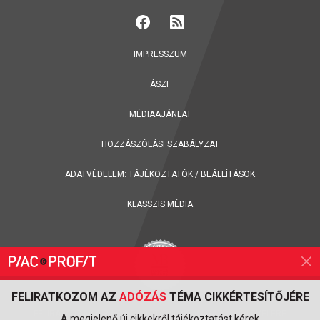
IMPRESSZUM
ÁSZF
MÉDIAAJÁNLAT
HOZZÁSZÓLÁSI SZABÁLYZAT
ADATVÉDELEM:
TÁJÉKOZTATÓK
/
BEÁLLÍTÁSOK
KLASSZIS MÉDIA
FELIRATKOZOM AZ
ADÓZÁS
TÉMA CIKKÉRTESÍTŐJÉRE
FELIRATKOZÁS A PIAC & PROFIT ONLINE MAGAZIN HÍRLEVELÉRE
A megjelenő új cikkekről tájékoztatást kérek