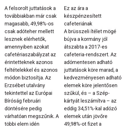
A felsorolt juttatások a
Ez az ára a
továbbiakban már csak
készpénzesített
magasabb, 49,98%-os
cafeteriának
csak adóteher mellett
A brüsszeli ítélet mögé
lesznek elérhetők,
bújva a kormány jól
amennyiben azokat
átszabta a 2017-es
cafetériaszabályzat az
cafeteria-rendszert. Az
érintetteknek azonos
adómentesen adható
feltételekkel és azonos
juttatások köre marad, a
módon biztosítja. Az
kedvezményesen adható
Erzsébet utalvány
elemek köre jelentősen
tekintettel az Európai
szűkül, és – a Szép-
Bíróság februári
kártyát leszámítva – az
döntésére pedig
eddig 34,51%-kal adózó
várhatóan megszűnik. A
elemek után jövőre
többi elem idén
49,98%-ot fizet a