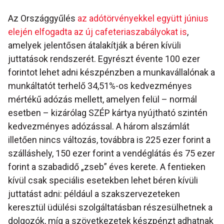
Az Országgyűlés
az adótörvényekkel együtt június
elején elfogadta az új cafeteriaszabályokat is
,
amelyek jelentősen átalakítják a béren kívüli
juttatások rendszerét. Egyrészt évente 100 ezer
forintot lehet adni készpénzben a munkavállalónak a
munkáltatót terhelő 34,51%-os kedvezményes
mértékű adózás mellett, amelyen felül – normál
esetben – kizárólag SZÉP kártya nyújtható szintén
kedvezményes adózással. A három alszámlát
illetően nincs változás, továbbra is 225 ezer forint a
szálláshely, 150 ezer forint a vendéglátás és 75 ezer
forint a szabadidő „zseb” éves kerete. A fentieken
kívül csak speciális esetekben lehet béren kívüli
juttatást adni: például a szakszervezeteken
keresztül üdülési szolgáltatásban részesülhetnek a
dolgozók, míg a szövetkezetek készpénzt adhatnak