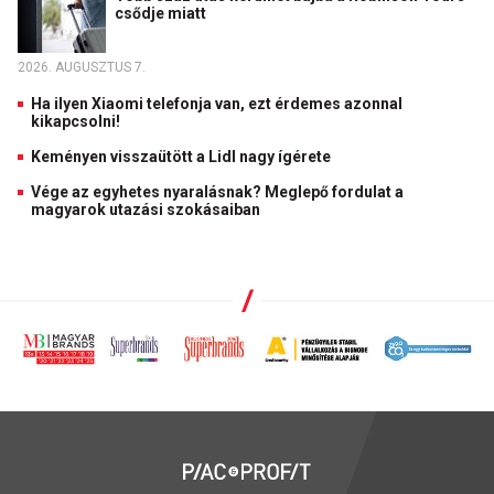
csődje miatt
2026. AUGUSZTUS 7.
Ha ilyen Xiaomi telefonja van, ezt érdemes azonnal
kikapcsolni!
Keményen visszaütött a Lidl nagy ígérete
Vége az egyhetes nyaralásnak? Meglepő fordulat a
magyarok utazási szokásaiban