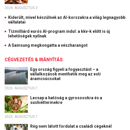
2026. AUGUSZTUS 3.
Kiderült, mivel készülnek az AI-korszakra a világ legnagyobb
vállalatai
Tízmilliárd eurós AI-program indul: a kkv-k előtt is új
lehetőségek nyílnak
A Samsung megkongatta a vészharangot
CÉGVEZETÉS & IRÁNYÍTÁS
Egy ország figyeli a fogyasztást – a
vállalkozások menthetik meg az esti
áramcsúcsokat
2026. AUGUSZTUS 7.
Lecsap a hatóság a gyrososokra és a
sushiéttermekre
2026. AUGUSZTUS 7.
Rég nem látott fordulat a családi cégeknél