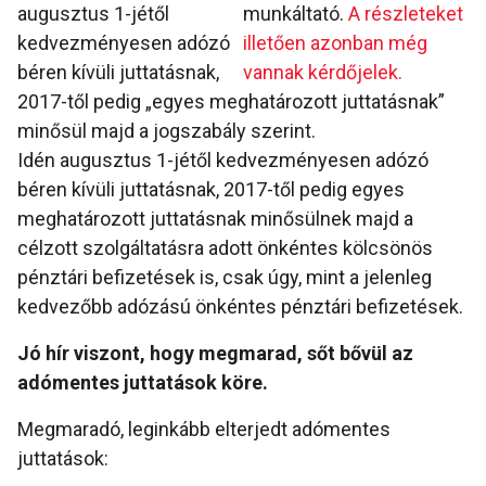
augusztus 1-jétől
munkáltató.
A részleteket
kedvezményesen adózó
illetően azonban még
béren kívüli juttatásnak,
vannak kérdőjelek.
2017-től pedig „egyes meghatározott juttatásnak”
minősül majd a jogszabály szerint.
Idén augusztus 1-jétől kedvezményesen adózó
béren kívüli juttatásnak, 2017-től pedig egyes
meghatározott juttatásnak minősülnek majd a
célzott szolgáltatásra adott önkéntes kölcsönös
pénztári befizetések is, csak úgy, mint a jelenleg
kedvezőbb adózású önkéntes pénztári befizetések.
Jó hír viszont, hogy megmarad, sőt bővül az
adómentes juttatások köre.
Megmaradó, leginkább elterjedt adómentes
juttatások: