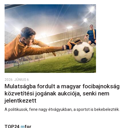
2026. JÚNIUS 6.
Mulatságba fordult a magyar focibajnokság
közvetítési jogának aukciója, senki nem
jelentkezett
A politikusok, fene nagy étvágyukban, a sportot is bekebelezték.
TOP24
m
for