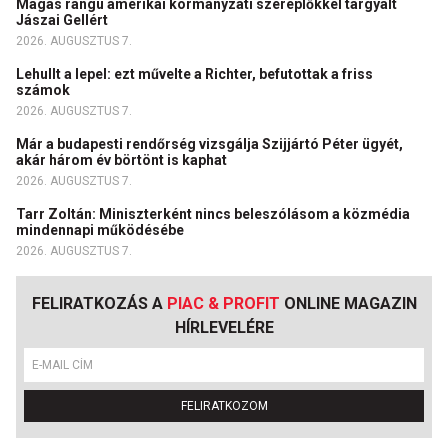
Magas rangú amerikai kormányzati szereplőkkel tárgyalt
Jászai Gellért
2026. AUGUSZTUS 7.
Lehullt a lepel: ezt művelte a Richter, befutottak a friss
számok
2026. AUGUSZTUS 7.
Már a budapesti rendőrség vizsgálja Szijjártó Péter ügyét,
akár három év börtönt is kaphat
2026. AUGUSZTUS 7.
Tarr Zoltán: Miniszterként nincs beleszólásom a közmédia
mindennapi működésébe
2026. AUGUSZTUS 7.
FELIRATKOZÁS A
PIAC & PROFIT
ONLINE MAGAZIN
HÍRLEVELÉRE
FELIRATKOZOM