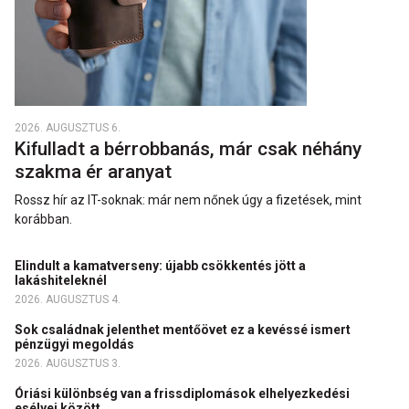
2026. AUGUSZTUS 6.
Kifulladt a bérrobbanás, már csak néhány
szakma ér aranyat
Rossz hír az IT-soknak: már nem nőnek úgy a fizetések, mint
korábban.
Elindult a kamatverseny: újabb csökkentés jött a
lakáshiteleknél
2026. AUGUSZTUS 4.
Sok családnak jelenthet mentőövet ez a kevéssé ismert
pénzügyi megoldás
2026. AUGUSZTUS 3.
Óriási különbség van a frissdiplomások elhelyezkedési
esélyei között