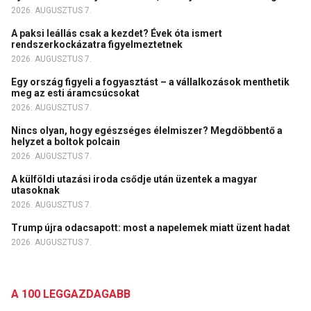
2026. AUGUSZTUS 7.
A paksi leállás csak a kezdet? Évek óta ismert
rendszerkockázatra figyelmeztetnek
2026. AUGUSZTUS 7.
Egy ország figyeli a fogyasztást – a vállalkozások menthetik
meg az esti áramcsúcsokat
2026. AUGUSZTUS 7.
Nincs olyan, hogy egészséges élelmiszer? Megdöbbentő a
helyzet a boltok polcain
2026. AUGUSZTUS 7.
A külföldi utazási iroda csődje után üzentek a magyar
utasoknak
2026. AUGUSZTUS 7.
Trump újra odacsapott: most a napelemek miatt üzent hadat
2026. AUGUSZTUS 7.
A 100 LEGGAZDAGABB