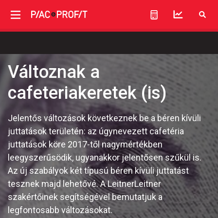
Változnak a
cafeteriakeretek (is)
Jelentős változások következnek be a béren kívüli
juttatások területén: az úgynevezett cafetéria
juttatások köre 2017-től nagymértékben
leegyszerűsödik, ugyanakkor jelentősen szűkül is.
Az új szabályok két típusú béren kívüli juttatást
tesznek majd lehetővé. A LeitnerLeitner
szakértőinek segítségével bemutatjuk a
legfontosabb változásokat.