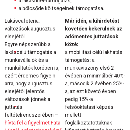
a lakáshitel-támogatás,
a bölcsőde költségeinek támogatása.
Lakáscafeteria:
Már idén, a kihirdetést
változások augusztus
követően bekerülnek az
elsejétől
adómentes juttatások
Egyre népszerűbb a
közé:
lakáscélú támogatás a
a mobilitási célú lakhatási
munkavállalók és a
támogatás: a
munkáltatók körében is,
munkaviszony első 2
ezért érdemes figyelni
évében a minimálbér 40%-
arra, hogy augusztus
a, második 2 évében 25%-
elsejétől jelentős
a, az ezt követő évben
változások jönnek a
pedig 15%-a
juttatás
felsőoktatási képzés
feltételrendszerében –
mellett
hívta fel a figyelmet Fata
foglalkoztatottaknak