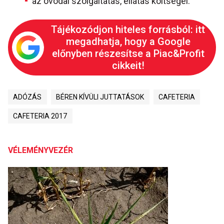
az óvodai szolgáltatás, ellátás költségei.
Tájékozódjon hiteles forrásból: itt
megadhatja, hogy a Google
előnyben részesítse a Piac&Profit
cikkeit!
ADÓZÁS
BÉREN KÍVÜLI JUTTATÁSOK
CAFETERIA
CAFETERIA 2017
VÉLEMÉNYVEZÉR