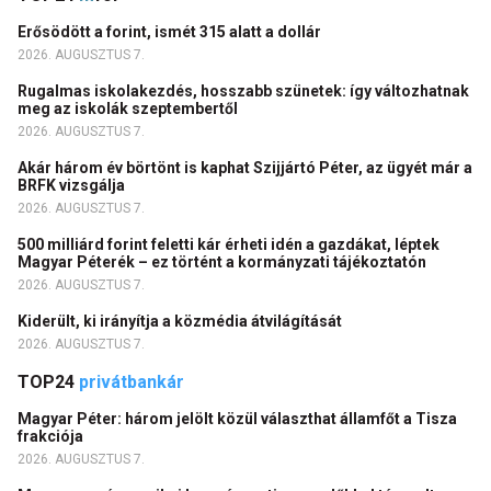
Erősödött a forint, ismét 315 alatt a dollár
2026. AUGUSZTUS 7.
Rugalmas iskolakezdés, hosszabb szünetek: így változhatnak
meg az iskolák szeptembertől
2026. AUGUSZTUS 7.
Akár három év börtönt is kaphat Szijjártó Péter, az ügyét már a
BRFK vizsgálja
2026. AUGUSZTUS 7.
500 milliárd forint feletti kár érheti idén a gazdákat, léptek
Magyar Péterék – ez történt a kormányzati tájékoztatón
2026. AUGUSZTUS 7.
Kiderült, ki irányítja a közmédia átvilágítását
2026. AUGUSZTUS 7.
TOP24
privátbankár
Magyar Péter: három jelölt közül választhat államfőt a Tisza
frakciója
2026. AUGUSZTUS 7.