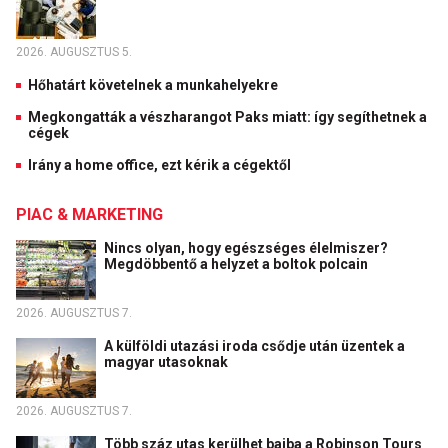
2026. AUGUSZTUS 5.
Hőhatárt követelnek a munkahelyekre
Megkongatták a vészharangot Paks miatt: így segíthetnek a
cégek
Irány a home office, ezt kérik a cégektől
PIAC & MARKETING
Nincs olyan, hogy egészséges élelmiszer?
Megdöbbentő a helyzet a boltok polcain
2026. AUGUSZTUS 7.
A külföldi utazási iroda csődje után üzentek a
magyar utasoknak
2026. AUGUSZTUS 7.
Több száz utas kerülhet bajba a Robinson Tours