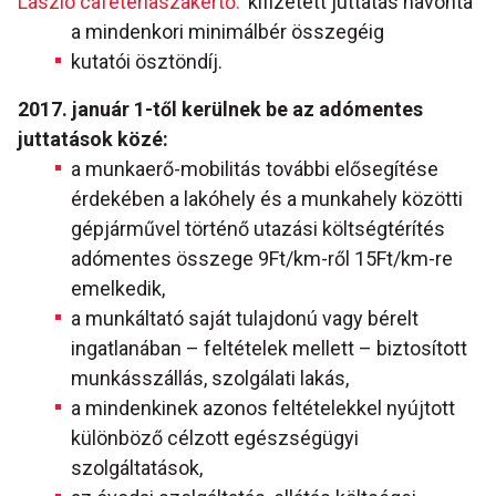
László cafeteriaszakértő.
kifizetett juttatás havonta
a mindenkori minimálbér összegéig
kutatói ösztöndíj.
2017. január 1-től kerülnek be az adómentes
juttatások közé:
a munkaerő-mobilitás további elősegítése
érdekében a lakóhely és a munkahely közötti
gépjárművel történő utazási költségtérítés
adómentes összege 9Ft/km-ről 15Ft/km-re
emelkedik,
a munkáltató saját tulajdonú vagy bérelt
ingatlanában – feltételek mellett – biztosított
munkásszállás, szolgálati lakás,
a mindenkinek azonos feltételekkel nyújtott
különböző célzott egészségügyi
szolgáltatások,