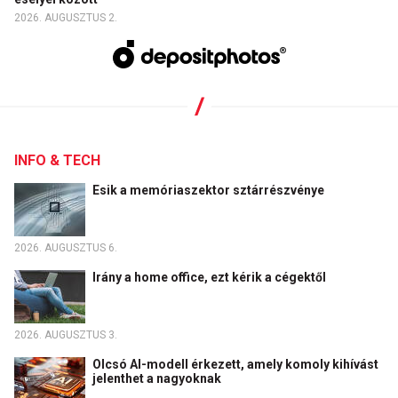
2026. AUGUSZTUS 2.
INFO & TECH
Esik a memóriaszektor sztárrészvénye
2026. AUGUSZTUS 6.
Irány a home office, ezt kérik a cégektől
2026. AUGUSZTUS 3.
Olcsó AI-modell érkezett, amely komoly kihívást
jelenthet a nagyoknak