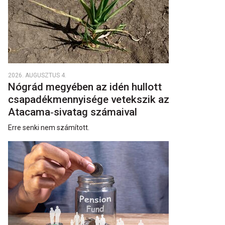
2026. AUGUSZTUS 4.
Nógrád megyében az idén hullott
csapadékmennyisége vetekszik az
Atacama‑sivatag számaival
Erre senki nem számított.