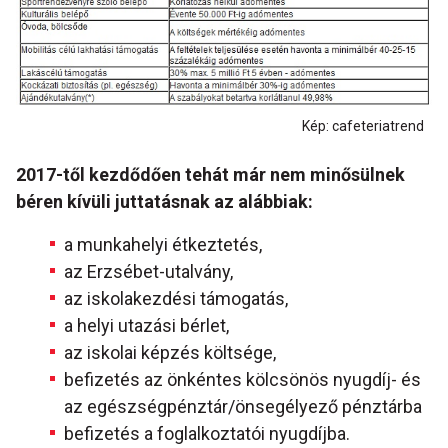
Kép: cafeteriatrend
2017-től kezdődően tehát már nem minősülnek
béren kívüli juttatásnak az alábbiak:
a munkahelyi étkeztetés,
az Erzsébet-utalvány,
az iskolakezdési támogatás,
a helyi utazási bérlet,
az iskolai képzés költsége,
befizetés az önkéntes kölcsönös nyugdíj- és
az egészségpénztár/önsegélyező pénztárba
befizetés a foglalkoztatói nyugdíjba.