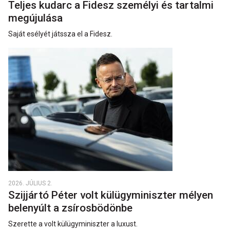
Teljes kudarc a Fidesz személyi és tartalmi
megújulása
Saját esélyét játssza el a Fidesz.
2026. JÚLIUS 2.
Szijjártó Péter volt külügyminiszter mélyen
belenyúlt a zsírosbödönbe
Szerette a volt külügyminiszter a luxust.