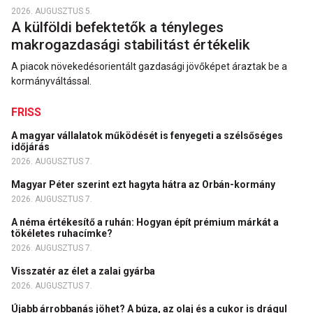
2026. AUGUSZTUS 5.
A külföldi befektetők a tényleges
makrogazdasági stabilitást értékelik
A piacok növekedésorientált gazdasági jövőképet áraztak be a
kormányváltással.
FRISS
A magyar vállalatok működését is fenyegeti a szélsőséges
időjárás
2026. AUGUSZTUS 7.
Magyar Péter szerint ezt hagyta hátra az Orbán-kormány
2026. AUGUSZTUS 7.
A néma értékesítő a ruhán: Hogyan épít prémium márkát a
tökéletes ruhacímke?
2026. AUGUSZTUS 7.
Visszatér az élet a zalai gyárba
2026. AUGUSZTUS 7.
Újabb árrobbanás jöhet? A búza, az olaj és a cukor is drágul