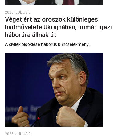
2026. JÚLIUS 6.
Véget ért az oroszok különleges
hadművelete Ukrajnában, immár igazi
háborúra állnak át
A civilek öldöklése háborús bűncselekmény.
2026. JÚLIUS 3.