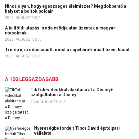
Nincs olyan, hogy egészséges élelmiszer? Megdöbbentő a
helyzet a boltok polcain
2026. AUGUSZTUS 7.
A külföldi utazási iroda csődje után üzentek a magyar
utasoknak
2026. AUGUSZTUS 7.
Trump újra odacsapott: most a napelemek miatt üzent hadat
2026. AUGUSZTUS 7.
A 100 LEGGAZDAGABB
TikTok-videókkal alakítaná át a Disney+
szolgáltatást a Disney
2026. AUGUSZTUS 6.
Nyereségbe fordult Tibor Dávid építőipari
vállalata