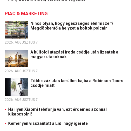
PIAC & MARKETING
Nincs olyan, hogy egészséges élelmiszer?
Megdöbbentő a helyzet a boltok polcain
2026. AUGUSZTUS 7.
A külföldi utazási iroda csődje után üzentek a
magyar utasoknak
2026. AUGUSZTUS 7.
Több száz utas kerülhet bajba a Robinson Tours
csődje miatt
2026. AUGUSZTUS 7.
Ha ilyen Xiaomi telefonja van, ezt érdemes azonnal
kikapcsolni!
Keményen visszaütött a Lidl nagy ígérete