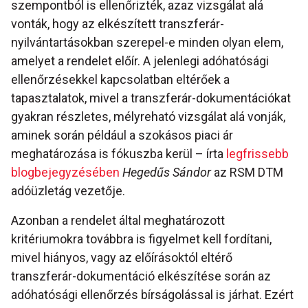
szempontból is ellenőrizték, azaz vizsgálat alá
vonták, hogy az elkészített transzferár-
nyilvántartásokban szerepel-e minden olyan elem,
amelyet a rendelet előír. A jelenlegi adóhatósági
ellenőrzésekkel kapcsolatban eltérőek a
tapasztalatok, mivel a transzferár-dokumentációkat
gyakran részletes, mélyreható vizsgálat alá vonják,
aminek során például a szokásos piaci ár
meghatározása is fókuszba kerül – írta
legfrissebb
blogbejegyzésében
Hegedűs Sándor
az RSM DTM
adóüzletág vezetője.
Azonban a rendelet által meghatározott
kritériumokra továbbra is figyelmet kell fordítani,
mivel hiányos, vagy az előírásoktól eltérő
transzferár-dokumentáció elkészítése során az
adóhatósági ellenőrzés bírságolással is járhat. Ezért