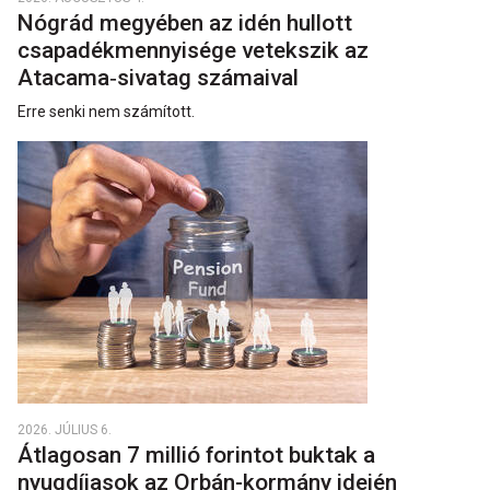
Nógrád megyében az idén hullott
csapadékmennyisége vetekszik az
Atacama‑sivatag számaival
Erre senki nem számított.
2026. JÚLIUS 6.
Átlagosan 7 millió forintot buktak a
nyugdíjasok az Orbán-kormány idején