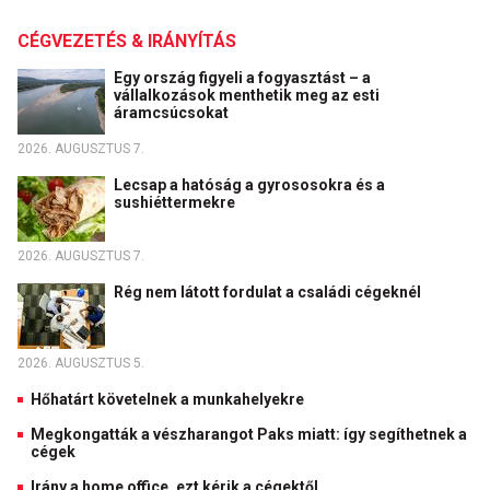
CÉGVEZETÉS & IRÁNYÍTÁS
Egy ország figyeli a fogyasztást – a
vállalkozások menthetik meg az esti
áramcsúcsokat
2026. AUGUSZTUS 7.
Lecsap a hatóság a gyrososokra és a
sushiéttermekre
2026. AUGUSZTUS 7.
Rég nem látott fordulat a családi cégeknél
2026. AUGUSZTUS 5.
Hőhatárt követelnek a munkahelyekre
Megkongatták a vészharangot Paks miatt: így segíthetnek a
cégek
Irány a home office, ezt kérik a cégektől