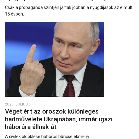
Csak a propaganda szintjén jártak jobban a nyugdíjasok az elmúlt
15 évben.
2026. JÚLIUS 6.
Véget ért az oroszok különleges
hadművelete Ukrajnában, immár igazi
háborúra állnak át
A civilek öldöklése háborús bűncselekmény.