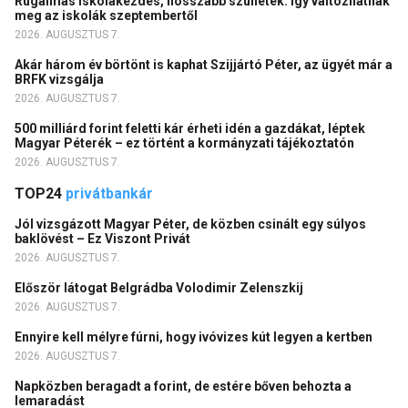
Rugalmas iskolakezdés, hosszabb szünetek: így változhatnak
meg az iskolák szeptembertől
2026. AUGUSZTUS 7.
Akár három év börtönt is kaphat Szijjártó Péter, az ügyét már a
BRFK vizsgálja
2026. AUGUSZTUS 7.
500 milliárd forint feletti kár érheti idén a gazdákat, léptek
Magyar Péterék – ez történt a kormányzati tájékoztatón
2026. AUGUSZTUS 7.
TOP24
privátbankár
Jól vizsgázott Magyar Péter, de közben csinált egy súlyos
baklövést – Ez Viszont Privát
2026. AUGUSZTUS 7.
Először látogat Belgrádba Volodimir Zelenszkij
2026. AUGUSZTUS 7.
Ennyire kell mélyre fúrni, hogy ivóvizes kút legyen a kertben
2026. AUGUSZTUS 7.
Napközben beragadt a forint, de estére bőven behozta a
lemaradást