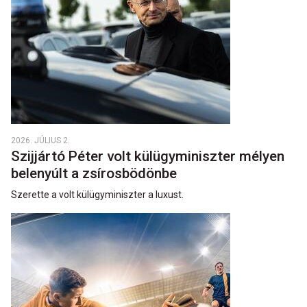
2026. JÚLIUS 2.
Szijjártó Péter volt külügyminiszter mélyen
belenyúlt a zsírosbödönbe
Szerette a volt külügyminiszter a luxust.