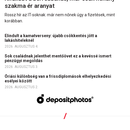
szakma ér aranyat
Rossz hír az IT-soknak: már nem nőnek úgy a fizetések, mint
korábban.
Elindult a kamatverseny: újabb csökkentés jött a
lakáshiteleknél
2026. AUGUSZTUS 4.
Sok családnak jelenthet mentőövet ez a kevéssé ismert
pénzügyi megoldás
2026. AUGUSZTUS 3.
Óriási különbség van a frissdiplomások elhelyezkedési
esélyei között
2026. AUGUSZTUS 2.