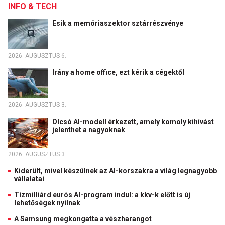
INFO & TECH
Esik a memóriaszektor sztárrészvénye
2026. AUGUSZTUS 6.
Irány a home office, ezt kérik a cégektől
2026. AUGUSZTUS 3.
Olcsó AI-modell érkezett, amely komoly kihívást
jelenthet a nagyoknak
2026. AUGUSZTUS 3.
Kiderült, mivel készülnek az AI-korszakra a világ legnagyobb
vállalatai
Tízmilliárd eurós AI-program indul: a kkv-k előtt is új
lehetőségek nyílnak
A Samsung megkongatta a vészharangot