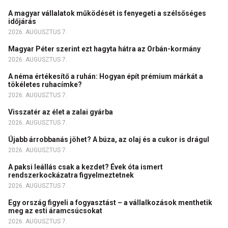
A magyar vállalatok működését is fenyegeti a szélsőséges
időjárás
2026. AUGUSZTUS 7.
Magyar Péter szerint ezt hagyta hátra az Orbán-kormány
2026. AUGUSZTUS 7.
A néma értékesítő a ruhán: Hogyan épít prémium márkát a
tökéletes ruhacímke?
2026. AUGUSZTUS 7.
Visszatér az élet a zalai gyárba
2026. AUGUSZTUS 7.
Újabb árrobbanás jöhet? A búza, az olaj és a cukor is drágul
2026. AUGUSZTUS 7.
A paksi leállás csak a kezdet? Évek óta ismert
rendszerkockázatra figyelmeztetnek
2026. AUGUSZTUS 7.
Egy ország figyeli a fogyasztást – a vállalkozások menthetik
meg az esti áramcsúcsokat
2026. AUGUSZTUS 7.