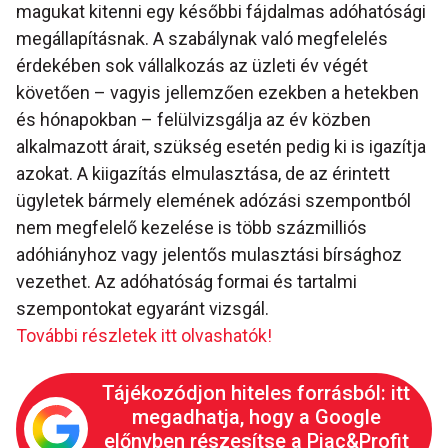
magukat kitenni egy későbbi fájdalmas adóhatósági
megállapításnak. A szabálynak való megfelelés
érdekében sok vállalkozás az üzleti év végét
követően – vagyis jellemzően ezekben a hetekben
és hónapokban – felülvizsgálja az év közben
alkalmazott árait, szükség esetén pedig ki is igazítja
azokat. A kiigazítás elmulasztása, de az érintett
ügyletek bármely elemének adózási szempontból
nem megfelelő kezelése is több százmilliós
adóhiányhoz vagy jelentős mulasztási bírsághoz
vezethet. Az adóhatóság formai és tartalmi
szempontokat egyaránt vizsgál.
További részletek itt olvashatók!
Tájékozódjon hiteles forrásból: itt
megadhatja, hogy a Google
előnyben részesítse a Piac&Profit