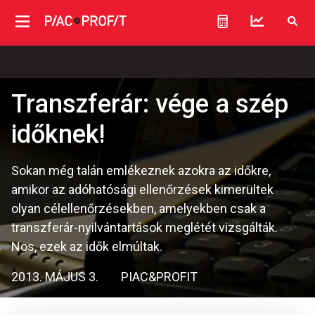
Transzferár: vége a szép
időknek!
Sokan még talán emlékeznek azokra az időkre,
amikor az adóhatósági ellenőrzések kimerültek
olyan célellenőrzésekben, amelyekben csak a
transzferár-nyilvántartások meglétét vizsgálták.
Nos, ezek az idők elmúltak.
2013. MÁJUS 3.
PIAC&PROFIT