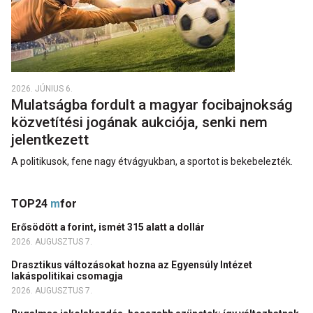
2026. JÚNIUS 6.
Mulatságba fordult a magyar focibajnokság
közvetítési jogának aukciója, senki nem
jelentkezett
A politikusok, fene nagy étvágyukban, a sportot is bekebelezték.
TOP24
m
for
Erősödött a forint, ismét 315 alatt a dollár
2026. AUGUSZTUS 7.
Drasztikus változásokat hozna az Egyensúly Intézet
lakáspolitikai csomagja
2026. AUGUSZTUS 7.