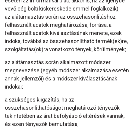
esetén az informatikai piac, akkor is, ha az igénybe
vevő cég bolti kiskereskedelemmel foglalkozik);
az alátámasztás során az összehasonlításhoz
felhasznált adatok meghatározása, forrása, a
felhasznált adatok kiválasztásának menete, ezek
indoka, továbbá az összehasonlítható termék(ek)re,
szolgáltatás(ok)ra vonatkozó tények, körülmények;
az alátámasztás során alkalmazott módszer
megnevezése (egyéb módszer alkalmazása esetén
annak jellemzői) és a módszer kiválasztásának
indokai;
a szükséges kiigazítás, ha az
összehasonlíthatóságot meghatározó tényezők
tekintetében az árat befolyásoló eltérések vannak,
és ezen tényezők bemutatása;