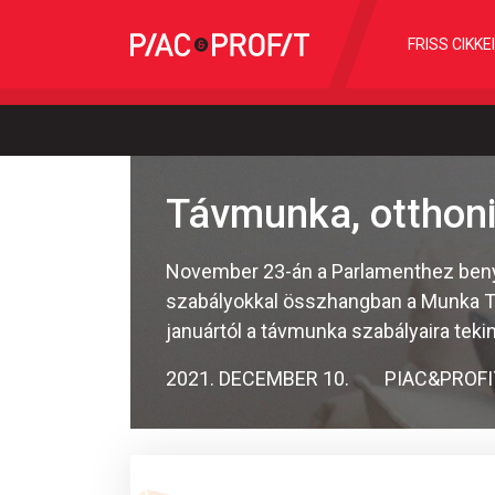
FRISS CIKKE
Távmunka, otthoni
November 23-án a Parlamenthez benyúj
szabályokkal összhangban a Munka T
januártól a távmunka szabályaira tekin
2021. DECEMBER 10.
PIAC&PROFI