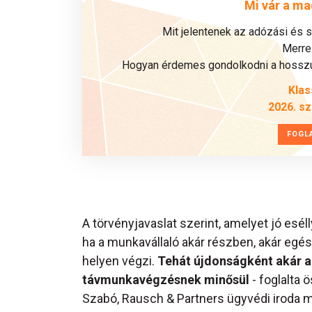
Mi vár a ma
Mit jelentenek az adózási és 
Merre 
Hogyan érdemes gondolkodni a hosszú 
Klas
2026. s
FOGL
A törvényjavaslat szerint, amelyet jó es
ha a munkavállaló akár részben, akár egé
helyen végzi.
Tehát újdonságként akár a
távmunkavégzésnek minősül
- foglalta 
Szabó, Rausch & Partners ügyvédi iroda m