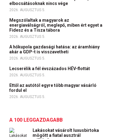
elbocsátásoknak nincs vége
2026. AUGUSZTUS 5.
Megszólaltak a magyarok az
energiaválságról, meglepő, miben ért egyet a
Fidesz és a Tisza tábora
2026. AUGUSZTUS 5.
A hőkupola gazdasági hatása: az áramhiány
akár a GDP-t is visszavetheti
2026. AUGUSZTUS 5.
Lecserélik a fél évszázados HÉV-flottát
2026. AUGUSZTUS 5.
Ettől az autótól egyre több magyar vásárló
fordul el
2026. AUGUSZTUS 5.
A 100 LEGGAZDAGABB
Lakásokat vásárolt luxusbirtoka
mögött a fiatal ausztrál