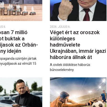
US 6.
2026. JÚLIUS 6.
san 7 millió
Véget ért az oroszok
ot buktak a
különleges
íjasok az Orbán-
hadművelete
ny idején
Ukrajnában, immár igazi
háborúra állnak át
opaganda szintjén jártak
nyugdíjasok az elmúlt 15
A civilek öldöklése háborús
bűncselekmény.