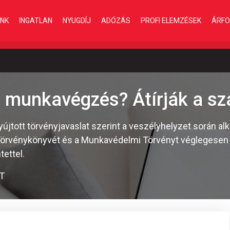
INK
INGATLAN
NYUGDÍJ
ADÓZÁS
PROFI ELEMZÉSEK
ÁRFO
 munkavégzés? Átírják a sz
tott törvényjavaslat szerint a veszélyhelyzet során al
örvénykönyvét és a Munkavédelmi Törvényt véglegesen 
tettel.
T