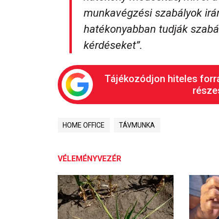
munkavégzési szabályok irán
hatékonyabban tudják szabá
kérdéseket
”.
Tájékozódjon hiteles forr
részes
HOME OFFICE
TÁVMUNKA
VÉLEMÉNYVEZÉR