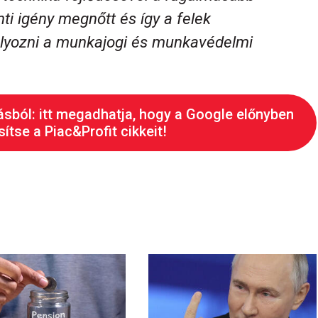
ti igény megnőtt és így a felek
lyozni a munkajogi és munkavédelmi
ásból: itt megadhatja, hogy a Google előnyben
ítse a Piac&Profit cikkeit!