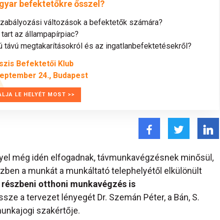
gyar befektetőkre ősszel?
szabályozási változások a befektetők számára?
tart az állampapírpiac?
távú megtakarításokról és az ingatlanbefektetésekről?
szis Befektetői Klub
zeptember 24., Budapest
ALJA LE HELYÉT MOST >>
éllyel még idén elfogadnak, távmunkavégzésnek minősül,
szben a munkát a munkáltató telephelyétől elkülönült
 részbeni otthoni munkavégzés is
össze a tervezet lényegét Dr. Szemán Péter, a Bán, S.
unkajogi szakértője.