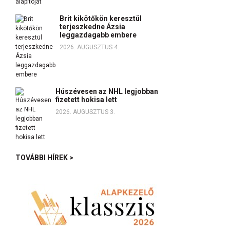
Brit kikötőkön keresztül
terjeszkedne Ázsia
leggazdagabb embere
2026. AUGUSZTUS 4.
Húszévesen az NHL legjobban
fizetett hokisa lett
2026. AUGUSZTUS 3.
TOVÁBBI HÍREK >