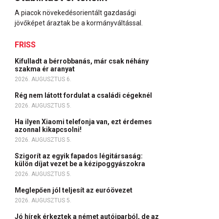
A piacok növekedésorientált gazdasági
jövőképet áraztak be a kormányváltással.
FRISS
Kifulladt a bérrobbanás, már csak néhány
szakma ér aranyat
2026. AUGUSZTUS 6.
Rég nem látott fordulat a családi cégeknél
2026. AUGUSZTUS 5.
Ha ilyen Xiaomi telefonja van, ezt érdemes
azonnal kikapcsolni!
2026. AUGUSZTUS 5.
Szigorít az egyik fapados légitársaság:
külön díjat vezet be a kézipoggyászokra
2026. AUGUSZTUS 5.
Meglepően jól teljesít az euróövezet
2026. AUGUSZTUS 5.
Jó hírek érkeztek a német autóiparból, de az