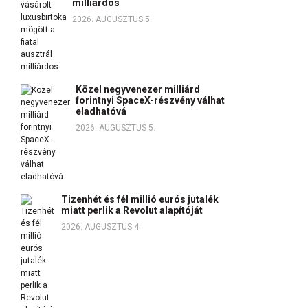
milliárdos
2026. AUGUSZTUS 5.
Közel negyvenezer milliárd
forintnyi SpaceX-részvény válhat
eladhatóvá
2026. AUGUSZTUS 5.
Tizenhét és fél millió eurós jutalék
miatt perlik a Revolut alapítóját
2026. AUGUSZTUS 4.