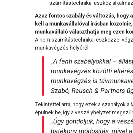
számítástechnikai eszköz alkalmazás
Azaz fontos szabály és változás, hogy
kell a munkavállalóval írásban közölni
munkavállaló választhatja meg ezen kö
A nem számítástechnikai eszközzel végze
munkavégzés helyéről.
„
A fenti szabályokkal – állá
munkavégzés közötti eltérés 
munkavégzés is távmunkav
Szabó, Rausch & Partners üg
Tekintettel arra, hogy ezek a szabályok
épülnek be, így a veszélyhelyzet megszű
„
Úgy gondoljuk, hogy a veszé
hatékony módosítás, mivel a