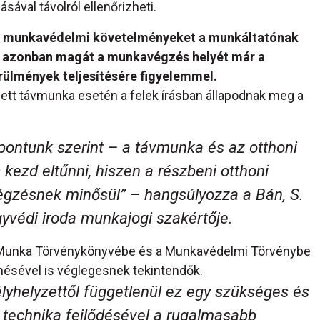
ával távolról ellenőrizheti.
 a munkavédelmi követelményeket a munkáltatónak
e, azonban magát a munkavégzés helyét már a
rülmények teljesítésére figyelemmel.
tt távmunka esetén a felek írásban állapodnak meg a
spontunk szerint – a távmunka és az otthoni
kezd eltűnni, hiszen a részbeni otthoni
égzésnek minősül
” – hangsúlyozza a Bán, S.
yvédi iroda munkajogi szakértője.
 a Munka Törvénykönyvébe és a Munkavédelmi Törvénybe
nésével is véglegesnek tekintendők.
lyhelyzettől függetlenül ez egy szükséges és
 technika fejlődésével a rugalmasabb