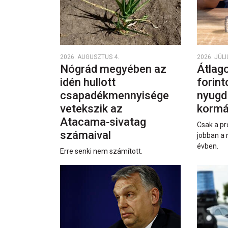
2026. AUGUSZTUS 4.
2026. JÚLI
Nógrád megyében az
Átlago
idén hullott
forint
csapadékmennyisége
nyugd
vetekszik az
kormá
Atacama‑sivatag
Csak a pr
számaival
jobban a 
évben.
Erre senki nem számított.