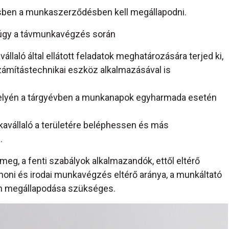
ben a munkaszerződésben kell megállapodni.
 úgy a távmunkavégzés során
állaló által ellátott feladatok meghatározására terjed ki,
számítástechnikai eszköz alkalmazásával is
helyén a tárgyévben a munkanapok egyharmada esetén
kavállaló a területére beléphessen és más
.
eg, a fenti szabályok alkalmazandók, ettől eltérő
honi és irodai munkavégzés eltérő aránya, a munkáltató
lön megállapodása szükséges.