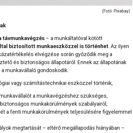
(Fotó: Pixabay)
nak
a távmunkavégzés
– a munkáltatóval kötött
ltal biztosított munkaeszközzel is történhet
. Az ilyen
ázatértékelés elvégzése során győződik meg a
tő és biztonságos állapotáról. Ennek az állapotának
 a munkavállaló gondoskodik.
iai vagy számítástechnikai eszközzel történik,
 a munkavállalót a munkavégzéshez szükséges,
biztonságos munkakörülmények szabályairól,
ét a fenti munkakörülmények teljesülésére figyelemmel
lyok megtartását – eltérő megállapodás hiányában –