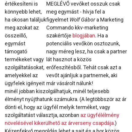
értékesíteni is
MEGLÉVŐ vevőket osszuk csak
könnyebb lehet,
meg egymást - hívja fel a
ha okosan találjuk
figyelmet
Wolf Gábor
a Marketing
meg azokat az
Commando kkv-marketing
összeillő,
szakértője
blogjában
. Ha a
egymást
potenciális vevőkön osztozunk,
támogató
nagy méreg lesz, ha csak a partner
termékeket vagy
lát hasznot a közös
szolgáltatásokat,
erőfeszítésből. Tehát csak azt a
amelyekkel az
vevőt ajánljuk a partnernek, aki
ügyfelek igényeit
már vásárolt nálunk!
minél jobban kiszolgálhatjuk, minél teljesebb
élményt nyújthatunk számukra. (A legtöbbször az ár
dönti el, hogy az ügyfél melyik terméket, vagy
szolgáltatást választja, azonban
az ügyfélélmény
növelésével kikerülhető az árverseny csapdája
.)
Kézenfekvő megoldás lehet a sajt és a bor közös