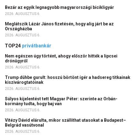
Bezár az egyik legnagyobb magyarországi bicikligyár
2026. AUGUSZTUS 6.
Meglátszik Lázár János fizetésén, hogy alig járt be az
Országházba
2026. AUGUSZTUS 6.
TOP24
privátbankár
Nem egészen úgy történt, ahogy először hitték a lipcsei
drónügyről
2026. AUGUSZTUS 6.
Trump dühbe gurult: hosszú börtönt ígér a hadsereg titkainak
kiszivárogtatóinak
2026. AUGUSZTUS 6.
Súlyos kijelentést tett Magyar Péter: szerinte az Orbán-
kormány tudta, hogy baj van
2026. AUGUSZTUS 6.
Vitézy Dávid elárulta, mikor szállíthat utasokat a Budapest–
Belgrád vasútvonal
2026. AUGUSZTUS 6.