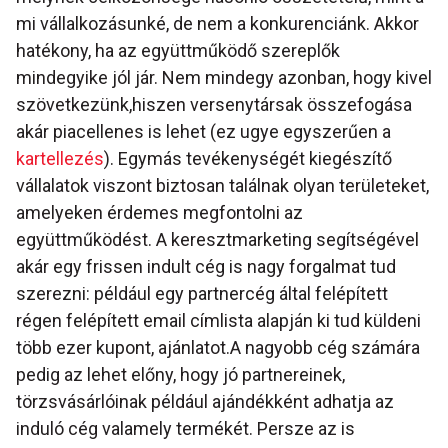
mi vállalkozásunké, de nem a konkurenciánk. Akkor
hatékony, ha az együttműködő szereplők
mindegyike jól jár. Nem mindegy azonban, hogy kivel
szövetkezünk,hiszen versenytársak összefogása
akár piacellenes is lehet (ez ugye egyszerűen a
kartellezés
). Egymás tevékenységét kiegészítő
vállalatok viszont biztosan találnak olyan területeket,
amelyeken érdemes megfontolni az
együttműködést. A keresztmarketing segítségével
akár egy frissen indult cég is nagy forgalmat tud
szerezni: például egy partnercég által felépített
régen felépített email címlista alapján ki tud küldeni
több ezer kupont, ajánlatot.A nagyobb cég számára
pedig az lehet előny, hogy jó partnereinek,
törzsvásárlóinak például ajándékként adhatja az
induló cég valamely termékét. Persze az is