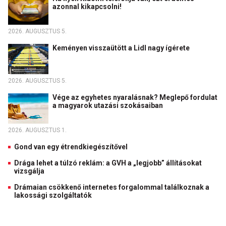
azonnal kikapcsolni!
2026. AUGUSZTUS 5.
Keményen visszaütött a Lidl nagy ígérete
2026. AUGUSZTUS 5.
Vége az egyhetes nyaralásnak? Meglepő fordulat
a magyarok utazási szokásaiban
2026. AUGUSZTUS 1.
Gond van egy étrendkiegészítővel
Drága lehet a túlzó reklám: a GVH a „legjobb” állításokat
vizsgálja
Drámaian csökkenő internetes forgalommal találkoznak a
lakossági szolgáltatók