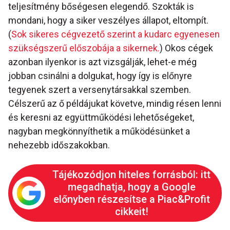
teljesítmény bőségesen elegendő. Szokták is
mondani, hogy a siker veszélyes állapot, eltompít.
(
Sok sikeres cégvezető szerint a kudarc egyenesen
szükségszerű előszobája a sikernek.
) Okos cégek
azonban ilyenkor is azt vizsgálják, lehet-e még
jobban csinálni a dolgukat, hogy így is előnyre
tegyenek szert a versenytársakkal szemben.
Célszerű az ő példájukat követve, mindig résen lenni
és keresni az együttműködési lehetőségeket,
nagyban megkönnyíthetik a működésünket a
nehezebb időszakokban.
Tájékozódjon hiteles forrásból: itt
megadhatja, hogy a Google
előnyben részesítse a Piac&Profit
cikkeit!