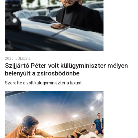
2026. JÚLIUS 2.
Szijjártó Péter volt külügyminiszter mélyen
belenyúlt a zsírosbödönbe
Szerette a volt külügyminiszter a luxust.