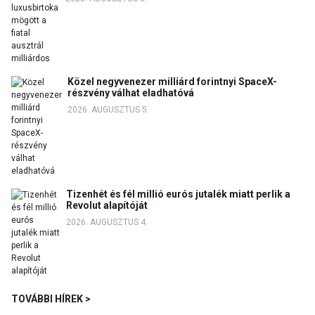
Közel negyvenezer milliárd forintnyi SpaceX-
részvény válhat eladhatóvá
2026. AUGUSZTUS 5.
Tizenhét és fél millió eurós jutalék miatt perlik a
Revolut alapítóját
2026. AUGUSZTUS 4.
TOVÁBBI HÍREK >