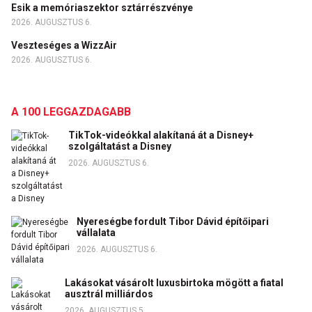
Esik a memóriaszektor sztárrészvénye
2026. AUGUSZTUS 6.
Veszteséges a WizzAir
2026. AUGUSZTUS 6.
A 100 LEGGAZDAGABB
TikTok-videókkal alakítaná át a Disney+
szolgáltatást a Disney
2026. AUGUSZTUS 6.
Nyereségbe fordult Tibor Dávid építőipari
vállalata
2026. AUGUSZTUS 6.
Lakásokat vásárolt luxusbirtoka mögött a fiatal
ausztrál milliárdos
2026. AUGUSZTUS 5.