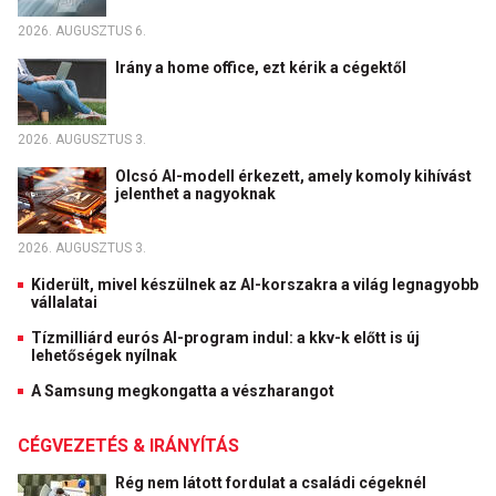
2026. AUGUSZTUS 6.
Irány a home office, ezt kérik a cégektől
2026. AUGUSZTUS 3.
Olcsó AI-modell érkezett, amely komoly kihívást
jelenthet a nagyoknak
2026. AUGUSZTUS 3.
Kiderült, mivel készülnek az AI-korszakra a világ legnagyobb
vállalatai
Tízmilliárd eurós AI-program indul: a kkv-k előtt is új
lehetőségek nyílnak
A Samsung megkongatta a vészharangot
CÉGVEZETÉS & IRÁNYÍTÁS
Rég nem látott fordulat a családi cégeknél