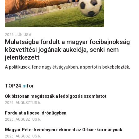
2026. JÚNIUS 6.
Mulatságba fordult a magyar focibajnokság
közvetítési jogának aukciója, senki nem
jelentkezett
A politikusok, fene nagy étvágyukban, a sportot is bekebelezték.
TOP24
m
for
Ők biztosan megússzák a ledolgozós szombatot
2026. AUGUSZTUS 6.
Fordulat a lipcsei drónügyben
2026. AUGUSZTUS 6.
Magyar Péter keményen nekiment az Orbán-kormánynak
2026. AUGUSZTUS 6.