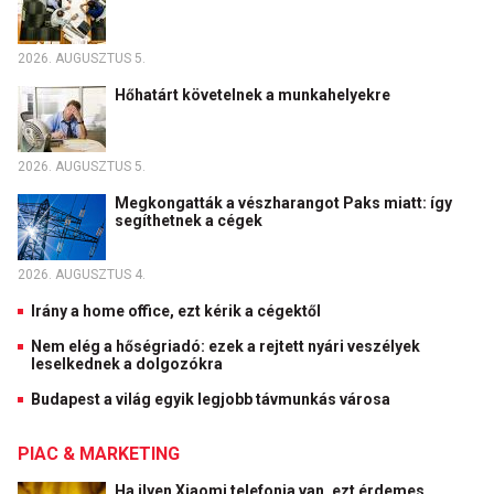
2026. AUGUSZTUS 5.
Hőhatárt követelnek a munkahelyekre
2026. AUGUSZTUS 5.
Megkongatták a vészharangot Paks miatt: így
segíthetnek a cégek
2026. AUGUSZTUS 4.
Irány a home office, ezt kérik a cégektől
Nem elég a hőségriadó: ezek a rejtett nyári veszélyek
leselkednek a dolgozókra
Budapest a világ egyik legjobb távmunkás városa
PIAC & MARKETING
Ha ilyen Xiaomi telefonja van, ezt érdemes