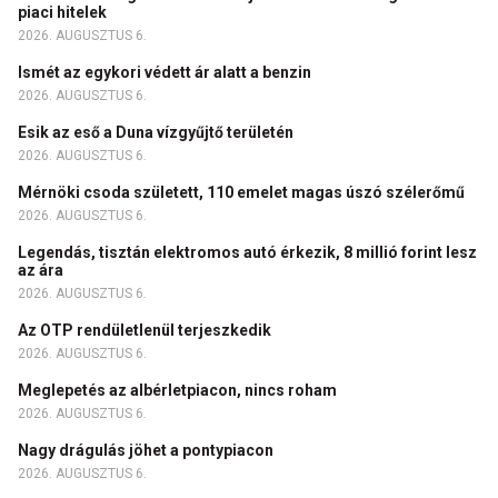
piaci hitelek
2026. AUGUSZTUS 6.
Ismét az egykori védett ár alatt a benzin
2026. AUGUSZTUS 6.
Esik az eső a Duna vízgyűjtő területén
2026. AUGUSZTUS 6.
Mérnöki csoda született, 110 emelet magas úszó szélerőmű
2026. AUGUSZTUS 6.
Legendás, tisztán elektromos autó érkezik, 8 millió forint lesz
az ára
2026. AUGUSZTUS 6.
Az OTP rendületlenül terjeszkedik
2026. AUGUSZTUS 6.
Meglepetés az albérletpiacon, nincs roham
2026. AUGUSZTUS 6.
Nagy drágulás jöhet a pontypiacon
2026. AUGUSZTUS 6.