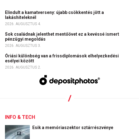
Elindult a kamatverseny: újabb csökkentés jött a
lakáshiteleknél
2026. AUGUSZTUS 4.
Sok családnak jelenthet mentőövet ez a kevéssé ismert
pénzügyi megoldás
2026. AUGUSZTUS 3.
Óriási különbség van a frissdiplomások elhelyezkedési
esélyei között
2026. AUGUSZTUS 2.
INFO & TECH
Esik a memóriaszektor sztárrészvénye