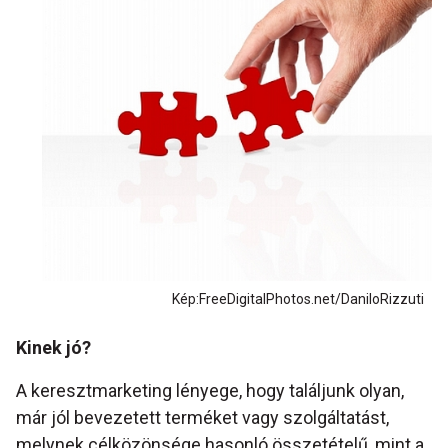
Kép:FreeDigitalPhotos.net/DaniloRizzuti
Kinek jó?
A keresztmarketing lényege, hogy találjunk olyan,
már jól bevezetett terméket vagy szolgáltatást,
melynek célközönsége hasonló összetételű, mint a