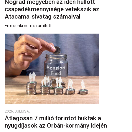
Nógrád megyében az idén hullott
csapadékmennyisége vetekszik az
Atacama‑sivatag számaival
Erre senki nem számított.
2026. JÚLIUS 6.
Átlagosan 7 millió forintot buktak a
nyugdíjasok az Orbán-kormány idején