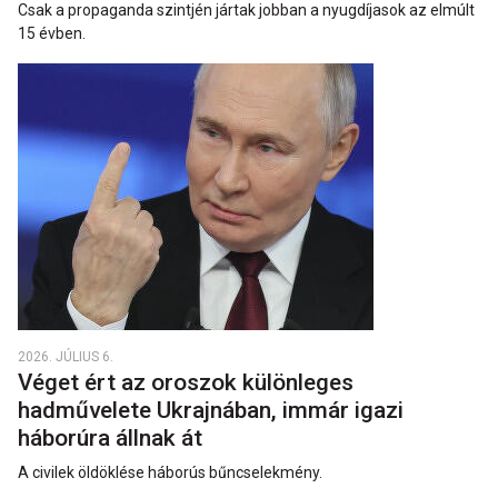
Csak a propaganda szintjén jártak jobban a nyugdíjasok az elmúlt
15 évben.
2026. JÚLIUS 6.
Véget ért az oroszok különleges
hadművelete Ukrajnában, immár igazi
háborúra állnak át
A civilek öldöklése háborús bűncselekmény.