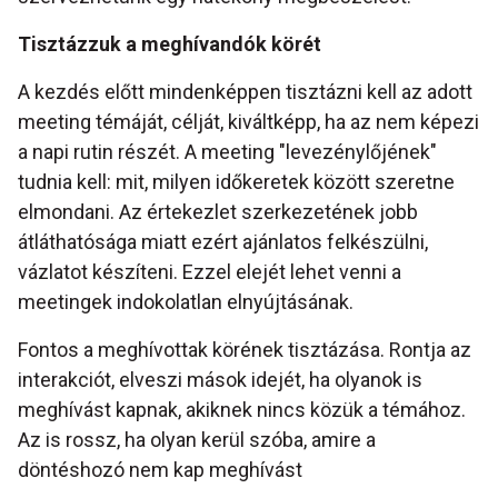
Tisztázzuk a meghívandók körét
A kezdés előtt mindenképpen tisztázni kell az adott
meeting témáját, célját, kiváltképp, ha az nem képezi
a napi rutin részét. A meeting "levezénylőjének"
tudnia kell: mit, milyen időkeretek között szeretne
elmondani. Az értekezlet szerkezetének jobb
átláthatósága miatt ezért ajánlatos felkészülni,
vázlatot készíteni. Ezzel elejét lehet venni a
meetingek indokolatlan elnyújtásának.
Fontos a meghívottak körének tisztázása. Rontja az
interakciót, elveszi mások idejét, ha olyanok is
meghívást kapnak, akiknek nincs közük a témához.
Az is rossz, ha olyan kerül szóba, amire a
döntéshozó nem kap meghívást