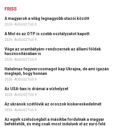
FRISS
A magyarok a világ legnagyobb utazói között
2026. AUGUSZTUS 9.
A Mol és az OTP is szebb osztályzatot kapott
2026. AUGUSZTUS 9.
Vége az urambátyám-rendszernek az állami földek
hasznosításában is
2026. AUGUSZTUS 9.
Hatalmas fegyvercsomagot kap Ukrajna, de ami igazán
meglepő, hogy honnan
2026. AUGUSZTUS 9.
Az USA-ban is drámai a vízhelyzet
2026. AUGUSZTUS 9.
Az ukránok szétlövik az oroszok kiskereskedelmét
2026. AUGUSZTUS 9.
Az egyik szélsőségből a másikba fordulnak a magyar
befektetők, és még csak most indulunk el az euró felé