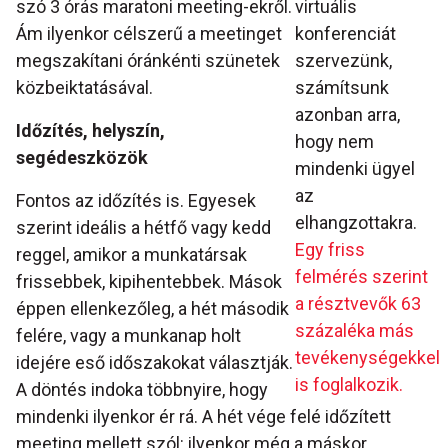
szó 3 órás maratoni meeting-ekről.
virtuális
Ám ilyenkor célszerű a meetinget
konferenciát
megszakítani óránkénti szünetek
szervezünk,
közbeiktatásával.
számítsunk
azonban arra,
Időzítés, helyszín,
hogy nem
segédeszközök
mindenki ügyel
az
Fontos az időzítés is. Egyesek
elhangzottakra.
szerint ideális a hétfő vagy kedd
Egy friss
reggel, amikor a munkatársak
felmérés szerint
frissebbek, kipihentebbek. Mások
a résztvevők 63
éppen ellenkezőleg, a hét második
százaléka más
felére, vagy a munkanap holt
tevékenységekkel
idejére eső időszakokat választják.
is foglalkozik.
A döntés indoka többnyire, hogy
mindenki ilyenkor ér rá. A hét vége felé időzített
meeting mellett szól: ilyenkor még a máskor