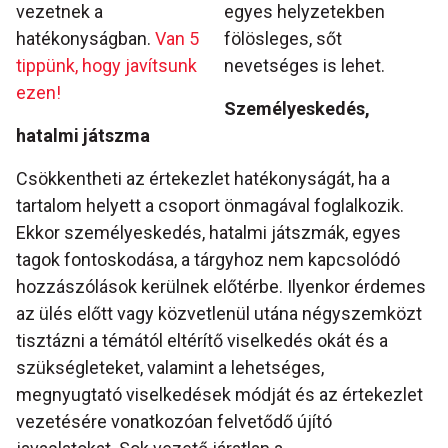
vezetnek a
egyes helyzetekben
hatékonyságban.
Van 5
fölösleges, sőt
tippünk, hogy javítsunk
nevetséges is lehet.
ezen!
Személyeskedés,
hatalmi játszma
Csökkentheti az értekezlet hatékonyságát, ha a
tartalom helyett a csoport önmagával foglalkozik.
Ekkor személyeskedés, hatalmi játszmák, egyes
tagok fontoskodása, a tárgyhoz nem kapcsolódó
hozzászólások kerülnek előtérbe. Ilyenkor érdemes
az ülés előtt vagy közvetlenül utána négyszemközt
tisztázni a témától eltérítő viselkedés okát és a
szükségleteket, valamint a lehetséges,
megnyugtató viselkedések módját és az értekezlet
vezetésére vonatkozóan felvetődő újító