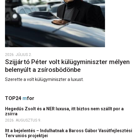
2026. JÚLIUS 2.
Szijjártó Péter volt külügyminiszter mélyen
belenyúlt a zsírosbödönbe
Szerette a volt külügyminiszter a luxust.
TOP24
m
for
Hegedűs Zsolt és a NER luxusa, itt biztos nem szállt por a
zsírra
2026. AUGUSZTUS 9.
Itt a bejelentés – Indulhatnak a Baross Gábor Vasútfejlesztési
Terv uniós projektjei