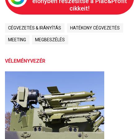
előnyben részesítse a Piac&Profit
cikkeit!
CÉGVEZETÉS & IRÁNYÍTÁS
HATÉKONY CÉGVEZETÉS
MEETING
MEGBESZÉLÉS
VÉLEMÉNYVEZÉR