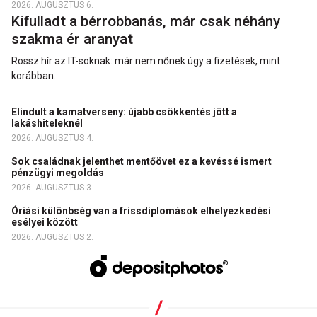
2026. AUGUSZTUS 6.
Kifulladt a bérrobbanás, már csak néhány
szakma ér aranyat
Rossz hír az IT-soknak: már nem nőnek úgy a fizetések, mint
korábban.
Elindult a kamatverseny: újabb csökkentés jött a
lakáshiteleknél
2026. AUGUSZTUS 4.
Sok családnak jelenthet mentőövet ez a kevéssé ismert
pénzügyi megoldás
2026. AUGUSZTUS 3.
Óriási különbség van a frissdiplomások elhelyezkedési
esélyei között
2026. AUGUSZTUS 2.