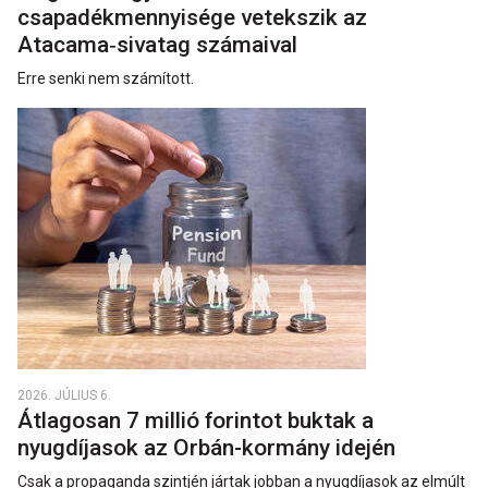
csapadékmennyisége vetekszik az
Atacama‑sivatag számaival
Erre senki nem számított.
2026. JÚLIUS 6.
Átlagosan 7 millió forintot buktak a
nyugdíjasok az Orbán-kormány idején
Csak a propaganda szintjén jártak jobban a nyugdíjasok az elmúlt