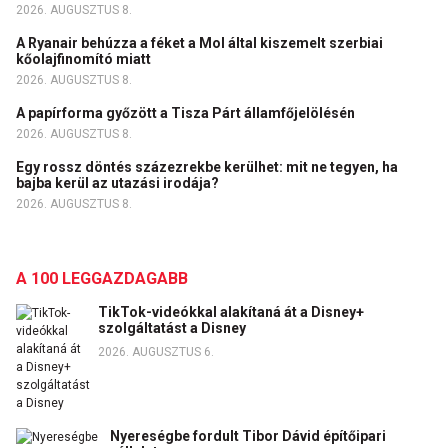
2026. AUGUSZTUS 8.
A Ryanair behúzza a féket a Mol által kiszemelt szerbiai
kőolajfinomító miatt
2026. AUGUSZTUS 8.
A papírforma győzött a Tisza Párt államfőjelölésén
2026. AUGUSZTUS 8.
Egy rossz döntés százezrekbe kerülhet: mit ne tegyen, ha
bajba kerül az utazási irodája?
2026. AUGUSZTUS 8.
A 100 LEGGAZDAGABB
TikTok-videókkal alakítaná át a Disney+
szolgáltatást a Disney
2026. AUGUSZTUS 6.
Nyereségbe fordult Tibor Dávid építőipari