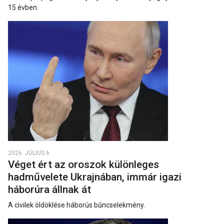
15 évben.
2026. JÚLIUS 6.
Véget ért az oroszok különleges
hadművelete Ukrajnában, immár igazi
háborúra állnak át
A civilek öldöklése háborús bűncselekmény.