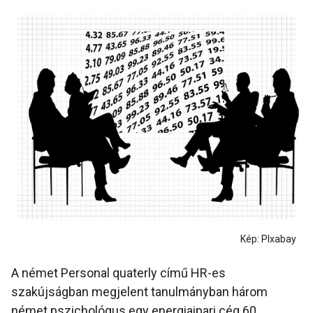
Kép: PIxabay
A német Personal quaterly című HR-es
szakújságban megjelent tanulmányban három
német pszichológus egy energiaipari cég 60