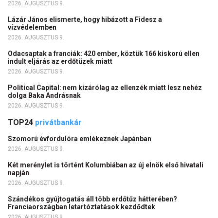
2026. AUGUSZTUS 9.
Lázár János elismerte, hogy hibázott a Fidesz a
vízvédelemben
2026. AUGUSZTUS 9.
Odacsaptak a franciák: 420 ember, köztük 166 kiskorú ellen
indult eljárás az erdőtüzek miatt
2026. AUGUSZTUS 9.
Political Capital: nem kizárólag az ellenzék miatt lesz nehéz
dolga Baka Andrásnak
2026. AUGUSZTUS 9.
TOP24
privátbankár
Szomorú évfordulóra emlékeznek Japánban
2026. AUGUSZTUS 9.
Két merénylet is történt Kolumbiában az új elnök első hivatali
napján
2026. AUGUSZTUS 9.
Szándékos gyújtogatás áll több erdőtűz hátterében?
Franciaországban letartóztatások kezdődtek
2026. AUGUSZTUS 9.