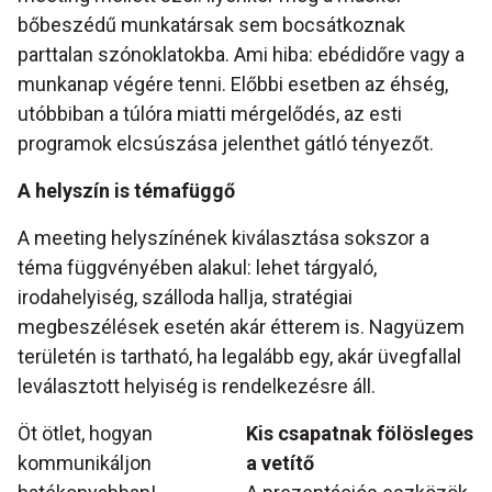
bőbeszédű munkatársak sem bocsátkoznak
parttalan szónoklatokba. Ami hiba: ebédidőre vagy a
munkanap végére tenni. Előbbi esetben az éhség,
utóbbiban a túlóra miatti mérgelődés, az esti
programok elcsúszása jelenthet gátló tényezőt.
A helyszín is témafüggő
A meeting helyszínének kiválasztása sokszor a
téma függvényében alakul: lehet tárgyaló,
irodahelyiség, szálloda hallja, stratégiai
megbeszélések esetén akár étterem is. Nagyüzem
területén is tartható, ha legalább egy, akár üvegfallal
leválasztott helyiség is rendelkezésre áll.
Öt ötlet, hogyan
Kis csapatnak fölösleges
kommunikáljon
a vetítő