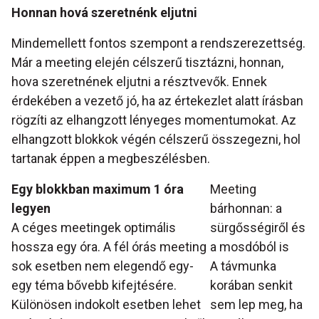
Honnan hová szeretnénk eljutni
Mindemellett fontos szempont a rendszerezettség.
Már a meeting elején célszerű tisztázni, honnan,
hova szeretnének eljutni a résztvevők. Ennek
érdekében a vezető jó, ha az értekezlet alatt írásban
rögzíti az elhangzott lényeges momentumokat. Az
elhangzott blokkok végén célszerű összegezni, hol
tartanak éppen a megbeszélésben.
Egy blokkban maximum 1 óra
Meeting
legyen
bárhonnan: a
A céges meetingek optimális
sürgősségiről és
hossza egy óra. A fél órás meeting
a mosdóból is
sok esetben nem elegendő egy-
A távmunka
egy téma bővebb kifejtésére.
korában senkit
Különösen indokolt esetben lehet
sem lep meg, ha