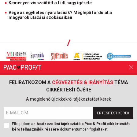
Keményen visszaütött a Lidl nagy ígérete
Vége az egyhetes nyaralásnak? Meglepő fordulat a
magyarok utazási szokásaiban
FELIRATKOZOM A
CÉGVEZETÉS & IRÁNYÍTÁS
TÉMA
CIKKÉRTESÍTŐJÉRE
A megjelenő új cikkekről tájékoztatást kérek
ÉRTESÍTÉST KÉREK
IMPRESSZUM
Elfogadom az
Adatkezelési tájékoztató a Piac & Profit cikkértesítőt
kérő felhasználók részére
dokumentumban foglaltakat
ÁSZF