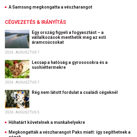
A Samsung megkongatta a vészharangot
CÉGVEZETÉS & IRÁNYÍTÁS
Egy ország figyeli a fogyasztást – a
vállalkozások menthetik meg az esti
áramcsúcsokat
2026. AUGUSZTUS 7.
Lecsap a hatóság a gyrososokra és a
sushiéttermekre
2026. AUGUSZTUS 7.
Rég nem látott fordulat a családi cégeknél
2026. AUGUSZTUS 5.
Hőhatárt követelnek a munkahelyekre
Megkongatták a vészharangot Paks miatt: így segíthetnek a