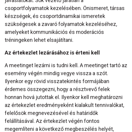
javaslatokat. Sok vezető járatlan a
csoportfolyamatok kezelésében. Önismeret, társas
készségek, és csoportdinamikai ismeretek
szükségesek a zavaró folyamatok kezeléséhez,
amelyeket kommunikációs és moderációs
tréningeken lehet elsajátítani.
Az értekezlet lezárásához is érteni kell
A meetinget lezárni is tudni kell. A meetinget tartó az
esemény végén mindig vegye vissza a szót.
Ilyenkor egy rövid visszatekintés formájában
érdemes összegezni, hogy a résztvevő felek
honnan hová jutottak el. Ilyenkor kell meghatározni
az értekezlet eredményeként kialakult tennivalókat,
felelősök megnevezésével és határidők
felállításával. Az értekezlet végén fontos
megemlíteni a következő megbeszélés helyét,