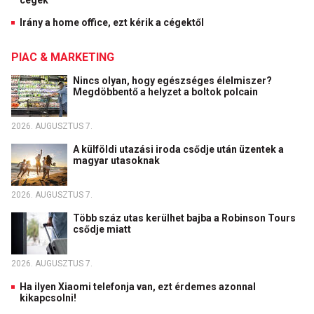
cégek
Irány a home office, ezt kérik a cégektől
PIAC & MARKETING
Nincs olyan, hogy egészséges élelmiszer?
Megdöbbentő a helyzet a boltok polcain
2026. AUGUSZTUS 7.
A külföldi utazási iroda csődje után üzentek a
magyar utasoknak
2026. AUGUSZTUS 7.
Több száz utas kerülhet bajba a Robinson Tours
csődje miatt
2026. AUGUSZTUS 7.
Ha ilyen Xiaomi telefonja van, ezt érdemes azonnal
kikapcsolni!