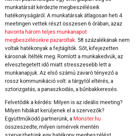
munkatársát kérdezte megbeszéléseik
hatékonyságáról. A munkatársak átlagosan heti 4
meetingen vettek részt összesen 6 órában, azaz
havonta három teljes munkanapot
megbeszélésekre pazaroltak
. 58 százalékának nem
voltak hatékonyak a fejtágítók. Sőt, kifejezetten
károsnak ítélték meg. Romlott a munkakedvük, az
elvesztegetett idő miatt stresszesebb lett a
munkanapjuk. Az első számú zavaró tényező a
rossz kommunikáció volt: a tárgytól eltérés, a
sztorizgatás, a panaszkodás, a bűnbakkeresés.
Felvetődik a kérdés: Milyen is az ideális meeting?
Milyen hibákat kerüljenek el a szervezők?
Együttműködő partnerünk, a
Monster.hu
összeszedte, milyen ismérvek mentén
szervezhetünk egy hatékony megbeszélést.