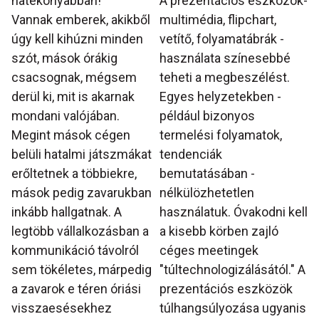
hatékonyabban!
A prezentációs eszközök-
Vannak emberek, akikből
multimédia, flipchart,
úgy kell kihúzni minden
vetítő, folyamatábrák -
szót, mások órákig
használata színesebbé
csacsognak, mégsem
teheti a megbeszélést.
derül ki, mit is akarnak
Egyes helyzetekben -
mondani valójában.
például bizonyos
Megint mások cégen
termelési folyamatok,
belüli hatalmi játszmákat
tendenciák
erőltetnek a többiekre,
bemutatásában -
mások pedig zavarukban
nélkülözhetetlen
inkább hallgatnak. A
használatuk. Óvakodni kell
legtöbb vállalkozásban a
a kisebb körben zajló
kommunikáció távolról
céges meetingek
sem tökéletes, márpedig
"túltechnologizálásától." A
a zavarok e téren óriási
prezentációs eszközök
visszaesésekhez
túlhangsúlyozása ugyanis