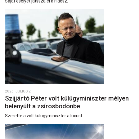
Saját esélyét játssza el a Fidesz.
2026. JÚLIUS 2.
Szijjártó Péter volt külügyminiszter mélyen
belenyúlt a zsírosbödönbe
Szerette a volt külügyminiszter a luxust.