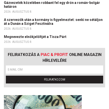
Gázvezeték közelében robbant fel egy drón a román-bolgár
határon
2026. AUGUSZTUS 8.
A szervezők után a kormány is figyelmeztet: senki ne sétáljon
át a Dunán a Sziget Fesztiválra
2026. AUGUSZTUS 8.
Megnevezte elnökjelöltjét a Tisza Párt
2026. AUGUSZTUS 8.
FELIRATKOZÁS A
PIAC & PROFIT
ONLINE MAGAZIN
HÍRLEVELÉRE
FELIRATKOZOM