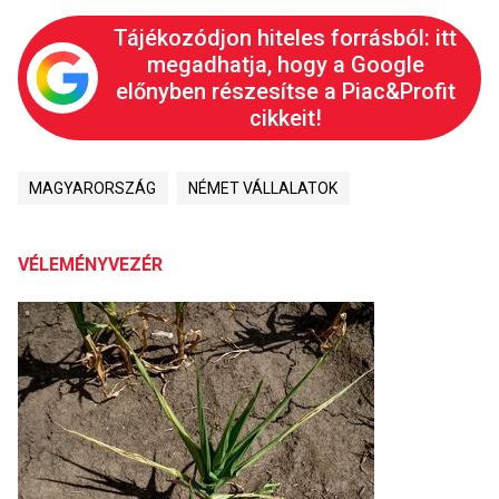
Tájékozódjon hiteles forrásból: itt
megadhatja, hogy a Google
előnyben részesítse a Piac&Profit
cikkeit!
MAGYARORSZÁG
NÉMET VÁLLALATOK
VÉLEMÉNYVEZÉR