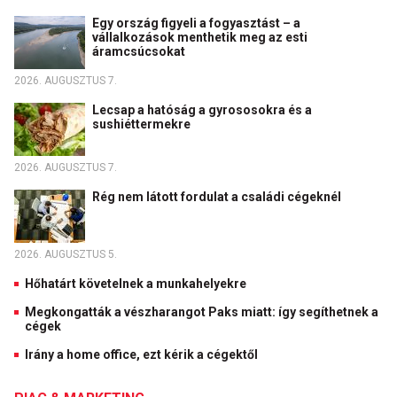
Egy ország figyeli a fogyasztást – a
vállalkozások menthetik meg az esti
áramcsúcsokat
2026. AUGUSZTUS 7.
Lecsap a hatóság a gyrososokra és a
sushiéttermekre
2026. AUGUSZTUS 7.
Rég nem látott fordulat a családi cégeknél
2026. AUGUSZTUS 5.
Hőhatárt követelnek a munkahelyekre
Megkongatták a vészharangot Paks miatt: így segíthetnek a
cégek
Irány a home office, ezt kérik a cégektől