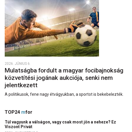
2026. JÚNIUS 6.
Mulatságba fordult a magyar focibajnokság
közvetítési jogának aukciója, senki nem
jelentkezett
A politikusok, fene nagy étvágyukban, a sportot is bekebelezték.
TOP24
m
for
Túl vagyunk a válságon, vagy csak most jön a neheze? Ez
Viszont Privát