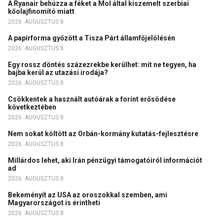
A Ryanair behúzza a féket a Mol által kiszemelt szerbiai
kőolajfinomító miatt
2026. AUGUSZTUS 8.
A papírforma győzött a Tisza Párt államfőjelölésén
2026. AUGUSZTUS 8.
Egy rossz döntés százezrekbe kerülhet: mit ne tegyen, ha
bajba kerül az utazási irodája?
2026. AUGUSZTUS 8.
Csökkentek a használt autóárak a forint erősödése
következtében
2026. AUGUSZTUS 8.
Nem sokat költött az Orbán-kormány kutatás-fejlesztésre
2026. AUGUSZTUS 8.
Millárdos lehet, aki Irán pénzügyi támogatóiról információt
ad
2026. AUGUSZTUS 8.
Bekeményít az USA az oroszokkal szemben, ami
Magyarországot is érintheti
2026. AUGUSZTUS 8.