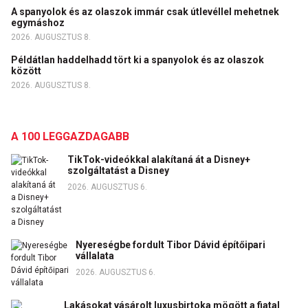
A spanyolok és az olaszok immár csak útlevéllel mehetnek
egymáshoz
2026. AUGUSZTUS 8.
Példátlan haddelhadd tört ki a spanyolok és az olaszok
között
2026. AUGUSZTUS 8.
A 100 LEGGAZDAGABB
TikTok-videókkal alakítaná át a Disney+
szolgáltatást a Disney
2026. AUGUSZTUS 6.
Nyereségbe fordult Tibor Dávid építőipari
vállalata
2026. AUGUSZTUS 6.
Lakásokat vásárolt luxusbirtoka mögött a fiatal