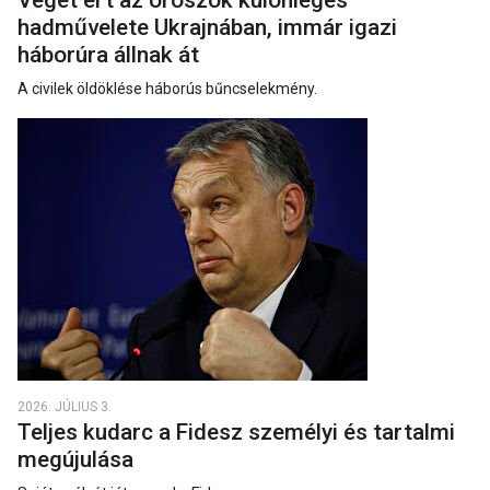
Véget ért az oroszok különleges
hadművelete Ukrajnában, immár igazi
háborúra állnak át
A civilek öldöklése háborús bűncselekmény.
2026. JÚLIUS 3.
Teljes kudarc a Fidesz személyi és tartalmi
megújulása