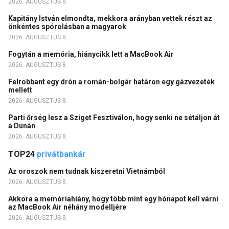
2026. AUGUSZTUS 8.
Kapitány István elmondta, mekkora arányban vettek részt az
önkéntes spórolásban a magyarok
2026. AUGUSZTUS 8.
Fogytán a memória, hiánycikk lett a MacBook Air
2026. AUGUSZTUS 8.
Felrobbant egy drón a román-bolgár határon egy gázvezeték
mellett
2026. AUGUSZTUS 8.
Parti őrség lesz a Sziget Fesztiválon, hogy senki ne sétáljon át
a Dunán
2026. AUGUSZTUS 8.
TOP24
privátbankár
Az oroszok nem tudnak kiszeretni Vietnámból
2026. AUGUSZTUS 8.
Akkora a memóriahiány, hogy több mint egy hónapot kell várni
az MacBook Air néhány modelljére
2026. AUGUSZTUS 8.