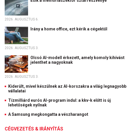
Esik a memóriaszektor sztárrészvénye
2026. AUGUSZTUS 6.
Irány a home office, ezt kérik a cégektől
2026. AUGUSZTUS 3.
Olcsó AI-modell érkezett, amely komoly kihívást
jelenthet a nagyoknak
2026. AUGUSZTUS 3.
Kiderült, mivel készülnek az AI-korszakra a világ legnagyobb
vállalatai
Tízmilliárd eurós AI-program indul: a kkv-k előtt is új
lehetőségek nyílnak
A Samsung megkongatta a vészharangot
CÉGVEZETÉS & IRÁNYÍTÁS