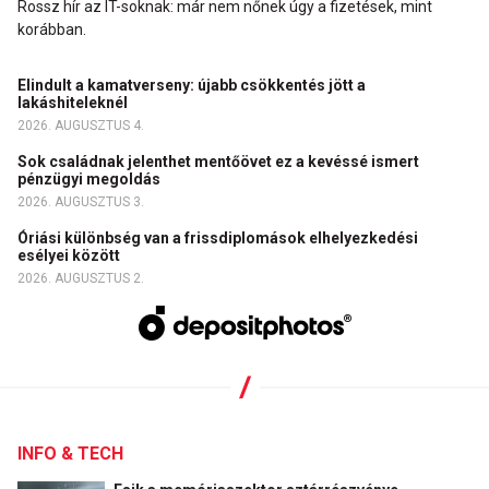
Rossz hír az IT-soknak: már nem nőnek úgy a fizetések, mint
korábban.
Elindult a kamatverseny: újabb csökkentés jött a
lakáshiteleknél
2026. AUGUSZTUS 4.
Sok családnak jelenthet mentőövet ez a kevéssé ismert
pénzügyi megoldás
2026. AUGUSZTUS 3.
Óriási különbség van a frissdiplomások elhelyezkedési
esélyei között
2026. AUGUSZTUS 2.
INFO & TECH