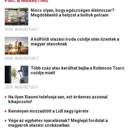
PIAC & MARKETING
Nincs olyan, hogy egészséges élelmiszer?
Megdöbbentő a helyzet a boltok polcain
2026. AUGUSZTUS 7.
A külföldi utazási iroda csődje után üzentek a
magyar utasoknak
2026. AUGUSZTUS 7.
Több száz utas kerülhet bajba a Robinson Tours
csődje miatt
2026. AUGUSZTUS 7.
Ha ilyen Xiaomi telefonja van, ezt érdemes azonnal
kikapcsolni!
Keményen visszaütött a Lidl nagy ígérete
Vége az egyhetes nyaralásnak? Meglepő fordulat a
magyarok utazási szokásaiban