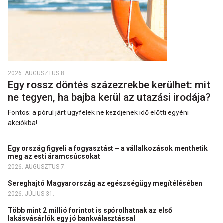
2026. AUGUSZTUS 8.
Egy rossz döntés százezrekbe kerülhet: mit
ne tegyen, ha bajba kerül az utazási irodája?
Fontos: a pórul járt ügyfelek ne kezdjenek idő előtti egyéni
akciókba!
Egy ország figyeli a fogyasztást – a vállalkozások menthetik
meg az esti áramcsúcsokat
2026. AUGUSZTUS 7.
Sereghajtó Magyarország az egészségügy megítélésében
2026. JÚLIUS 31.
Több mint 2 millió forintot is spórolhatnak az első
lakásvásárlók egy jó bankválasztással