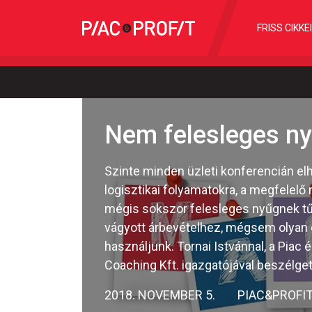
FRISS CIKKE
Nem felesleges ny
Szinte minden üzleti konferencián elh
logisztikai folyamatokra, a megfelelő
mégis sokszor felesleges nyűgnek tűn
vágyott árbevételhez, mégsem olyan e
használjunk. Tornai Istvánnal, a Piac
Coaching Kft. igazgatójával beszélget
2018. NOVEMBER 5.
PIAC&PROFI