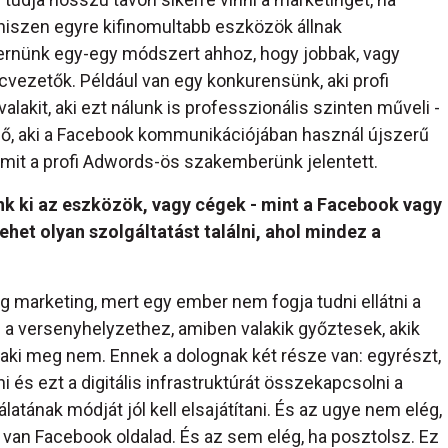
hiszen egyre kifinomultabb eszközök állnak
ernünk egy-egy módszert ahhoz, hogy jobbak, vagy
cvezetők. Például van egy konkurensünk, aki profi
lakit, aki ezt nálunk is professzionális szinten műveli -
yző, aki a Facebook kommunikációjában használ újszerű
amit a profi Adwords-ös szakemberünk jelentett.
ünk ki az eszközök, vagy cégek - mint a Facebook vagy
het olyan szolgáltatást találni, ahol mindez a
 marketing, mert egy ember nem fogja tudni ellátni a
z a versenyhelyzethez, amiben valakik győztesek, akik
laki meg nem. Ennek a dolognak két része van: egyrészt,
 és ezt a digitális infrastruktúrát összekapcsolni a
tának módját jól kell elsajátítani. És az ugye nem elég,
van Facebook oldalad. És az sem elég, ha posztolsz. Ez