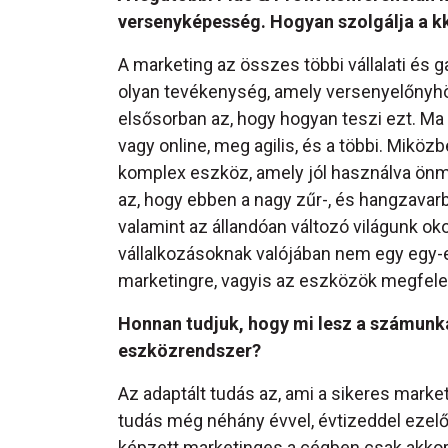
versenyképesség. Hogyan szolgálja a k
A marketing az összes többi vállalati és 
olyan tevékenység, amely versenyelőnyhöz
elsősorban az, hogy hogyan teszi ezt. Ma 
vagy online, meg agilis, és a többi. Mikö
komplex eszköz, amely jól használva önma
az, hogy ebben a nagy zűr-, és hangzavarb
valamint az állandóan változó világunk ok
vállalkozásoknak valójában nem egy eg
marketingre, vagyis az eszközök megfele
Honnan tudjuk, hogy mi lesz a számunk
eszközrendszer?
Az adaptált tudás az, ami a sikeres marke
tudás még néhány évvel, évtizeddel ezelő
képzett marketinges a cégben csak akkor 