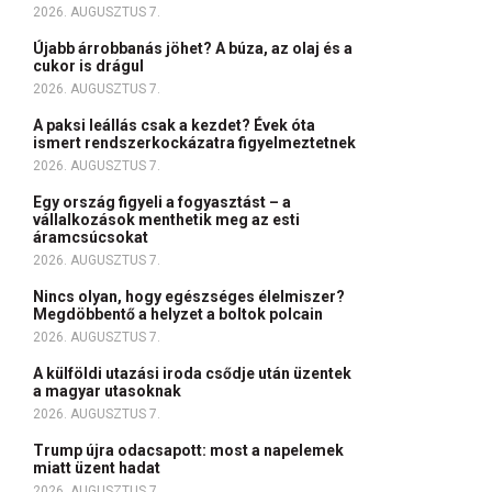
2026. AUGUSZTUS 7.
Újabb árrobbanás jöhet? A búza, az olaj és a
cukor is drágul
2026. AUGUSZTUS 7.
A paksi leállás csak a kezdet? Évek óta
ismert rendszerkockázatra figyelmeztetnek
2026. AUGUSZTUS 7.
Egy ország figyeli a fogyasztást – a
vállalkozások menthetik meg az esti
áramcsúcsokat
2026. AUGUSZTUS 7.
Nincs olyan, hogy egészséges élelmiszer?
Megdöbbentő a helyzet a boltok polcain
2026. AUGUSZTUS 7.
A külföldi utazási iroda csődje után üzentek
a magyar utasoknak
2026. AUGUSZTUS 7.
Trump újra odacsapott: most a napelemek
miatt üzent hadat
2026. AUGUSZTUS 7.