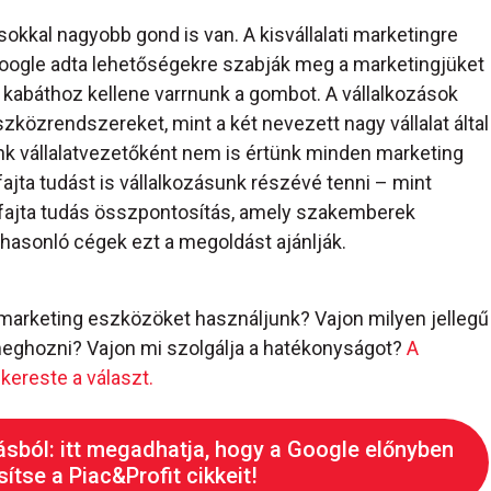
sokkal nagyobb gond is van. A kisvállalati marketingre
Google adta lehetőségekre szabják meg a marketingjüket
 A kabáthoz kellene varrnunk a gombot. A vállalkozások
zközrendszereket, mint a két nevezett nagy vállalat által
nk vállalatvezetőként nem is értünk minden marketing
jta tudást is vállalkozásunk részévé tenni – mint
fajta tudás összpontosítás, amely szakemberek
hasonló cégek ezt a megoldást ajánlják.
e marketing eszközöket használjunk? Vajon milyen jellegű
eghozni? Vajon mi szolgálja a hatékonyságot?
A
kereste a választ.
ásból: itt megadhatja, hogy a Google előnyben
ítse a Piac&Profit cikkeit!