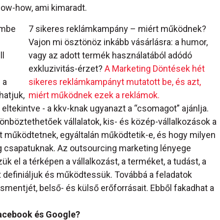
know-how, ami kimaradt.
embe
7 sikeres reklámkampány – miért működnek?
Vajon mi ösztönöz inkább vásárlásra: a humor,
ll
vagy az adott termék használatából adódó
exkluzivitás-érzet?
A Marketing Döntések hét
 a
sikeres reklámkampányt mutatott be, és azt,
hatjuk,
miért működnek ezek a reklámok.
l eltekintve - a kkv-knak ugyanazt a “csomagot” ajánlja.
lönböztethetőek vállalatok, kis- és közép-vállalkozások a
t működtetnek, egyáltalán működtetik-e, és hogy milyen
ng csapatuknak. Az outsourcing marketing lényege
k el a térképen a vállalkozást, a terméket, a tudást, a
 definiáljuk és működtessük. Továbbá a feladatok
ntjét, belső- és külső erőforrásait. Ebből fakadhat a
Facebook és Google?