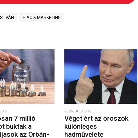
ISTVÁN
PIAC & MARKETING
US 6.
2026. JÚLIUS 6.
san 7 millió
Véget ért az oroszok
ot buktak a
különleges
íjasok az Orbán-
hadművelete