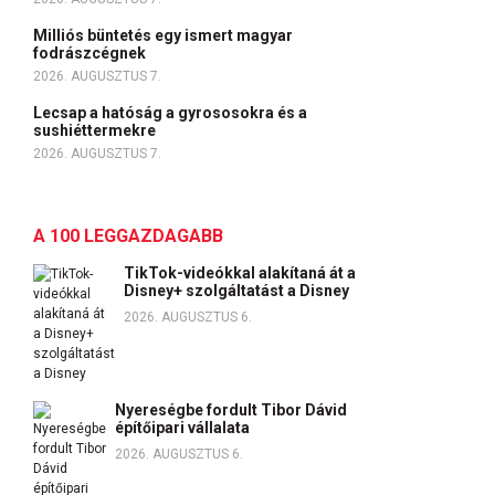
Milliós büntetés egy ismert magyar
fodrászcégnek
2026. AUGUSZTUS 7.
Lecsap a hatóság a gyrososokra és a
sushiéttermekre
2026. AUGUSZTUS 7.
A 100 LEGGAZDAGABB
TikTok-videókkal alakítaná át a
Disney+ szolgáltatást a Disney
2026. AUGUSZTUS 6.
Nyereségbe fordult Tibor Dávid
építőipari vállalata
2026. AUGUSZTUS 6.