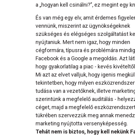
a „hogyan kell csinálni?”, ez megint egy 
És van még egy elv, amit érdemes figyel
vennünk, miszerint az ügynökségeknek
szükséges és elégséges szolgáltatást ke
nyújtaniuk. Mert nem igaz, hogy minden
cégformára, típusra és problémára mindig
Facebook és a Google a megoldás. Azt lát
hogy gyakorlatilag a piac - kevés kivételtő
Mi azt az elvet valljuk, hogy igenis megkü
tekintetben, hogy milyen eszközrendszer
tudása van a vezetőknek, illetve marketi
szerintünk a megfelelő auditálás - helyezzü
céget, majd a megfelelő eszközrendszert
tükrében szervezzük meg annak menedzsme
marketing nyújtotta versenyképesség.
Tehát nem is biztos, hogy kell nekünk 