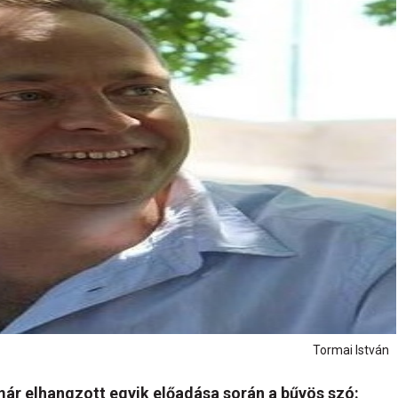
Tormai István
már elhangzott egyik előadása során a bűvös szó: