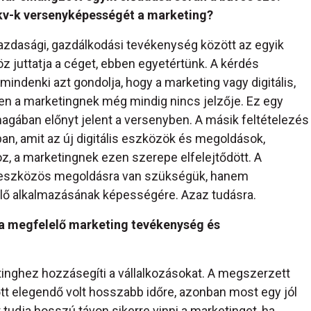
kv-k versenyképességét a marketing?
gazdasági, gazdálkodási tevékenység között az egyik
 juttatja a céget, ebben egyetértünk. A kérdés
mindenki azt gondolja, hogy a marketing vagy digitális,
zben a marketingnek még mindig nincs jelzője. Ez egy
gában előnyt jelent a versenyben. A másik feltételezés
an, amit az új digitális eszközök és megoldások,
oz, a marketingnek ezen szerepe elfelejtődött. A
y-eszközös megoldásra van szükségük, hanem
lő alkalmazásának képességére. Azaz tudásra.
a megfelelő marketing tevékenység és
tinghez hozzásegíti a vállalkozásokat. A megszerzett
tt elegendő volt hosszabb időre, azonban most egy jól
tudja hosszú távon sikerre vinni a marketinget, ha