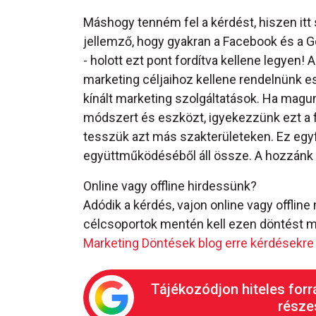
Máshogy tenném fel a kérdést, hiszen itt 
jellemző, hogy gyakran a Facebook és a 
- holott ezt pont fordítva kellene legyen!
marketing céljaihoz kellene rendelnünk es
kínált marketing szolgáltatások. Ha magu
módszert és eszközt, igyekezzünk ezt a fa
tesszük azt más szakterületeken. Ez egy
együttműködéséből áll össze. A hozzánk 
Online vagy offline hirdessünk?
Adódik a kérdés, vajon online vagy offlin
célcsoportok mentén kell ezen döntést m
Marketing Döntések blog erre kérdésekre 
Tájékozódjon hiteles forr
részes