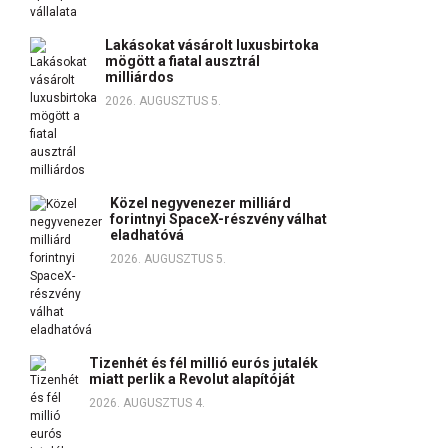
Lakásokat vásárolt luxusbirtoka
mögött a fiatal ausztrál
milliárdos
2026. AUGUSZTUS 5.
Közel negyvenezer milliárd
forintnyi SpaceX-részvény válhat
eladhatóvá
2026. AUGUSZTUS 5.
Tizenhét és fél millió eurós jutalék
miatt perlik a Revolut alapítóját
2026. AUGUSZTUS 4.