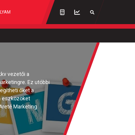
LYAM
kkv vezetői a
arketingre. Ez utóbbi
gítheti őket a
en eszközöket
 Areté Marketing