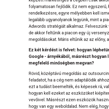
folyamatosan fejlődik. Ez nem egyszerű, 
rendelkezésre, egyre mélyebben kell ism
legalább ugyanolyanok legyünk, mint a pia
Adwords stratégiát alkalmaz. Felveszünk va
de akkor feltűnik a piacon egy új versen
megoldásokat. Máris eltűnik az az előny, 
Ez két kérdést is felvet: hogyan léphet
Google - árnyékából, másrészt hogyan le
megfelelő minőségben megvan?
Rövid, középtávú megoldás az outsourcing
feladatot, ha a cég nem adaptálódik ahho
ezt a tudást beemelték, és képesek rá, va
hogyan kell ezeket az eszközöket kiépíteni
vevőivel. Másrészt ezen eszközök használa
hogy van egy weboldalad. Nem elég, hogy 