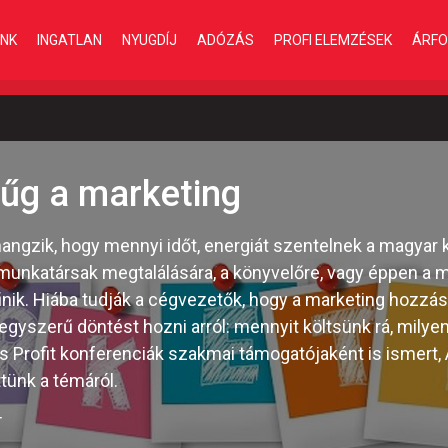
INK
INGATLAN
NYUGDÍJ
ADÓZÁS
PROFI ELEMZÉSEK
ÁRFO
űg a marketing
angzik, hogy mennyi időt, energiát szentelnek a magyar 
 munkatársak megtalálására, a könyvelőre, vagy éppen a m
ik. Hiába tudják a cégvezetők, hogy a marketing hozzáse
gyszerű döntést hozni arról: mennyit költsünk rá, mily
 és Profit konferenciák szakmai támogatójaként is ismert,
tünk a témáról.
T