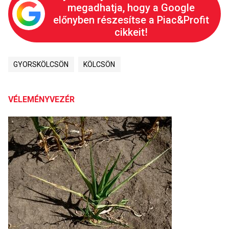
megadhatja, hogy a Google
előnyben részesítse a Piac&Profit
cikkeit!
GYORSKÖLCSÖN
KÖLCSÖN
VÉLEMÉNYVEZÉR