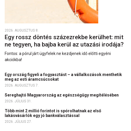
2026. AUGUSZTUS 8.
Egy rossz döntés százezrekbe kerülhet: mit
ne tegyen, ha bajba kerül az utazási irodája?
Fontos: a pórul járt ügyfelek ne kezdjenek idő előtti egyéni
akciókba!
Egy ország figyeli a fogyasztást – a vállalkozások menthetik
meg az esti áramcsúcsokat
2026. AUGUSZTUS 7.
Sereghajtó Magyarország az egészségügy megítélésében
2026. JÚLIUS 31.
Több mint 2 millió forintot is spórolhatnak az első
lakásvásárlók egy jó bankválasztással
2026. JÚLIUS 27.