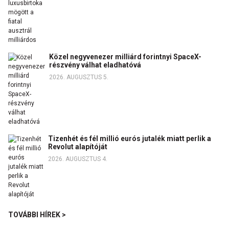
Közel negyvenezer milliárd forintnyi SpaceX-
részvény válhat eladhatóvá
2026. AUGUSZTUS 5.
Tizenhét és fél millió eurós jutalék miatt perlik a
Revolut alapítóját
2026. AUGUSZTUS 4.
TOVÁBBI HÍREK >