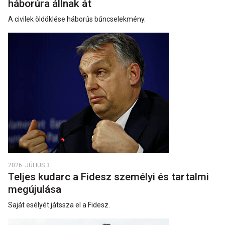
háborúra állnak át
A civilek öldöklése háborús bűncselekmény.
2026. JÚLIUS 3.
Teljes kudarc a Fidesz személyi és tartalmi
megújulása
Saját esélyét játssza el a Fidesz.