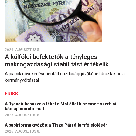
2026. AUGUSZTUS 5.
A külföldi befektetők a tényleges
makrogazdasági stabilitást értékelik
A piacok növekedésorientált gazdasági jövőképet áraztak be a
kormányváltással.
FRISS
A Ryanair behúzza a féket a Mol által kiszemelt szerbiai
kőolajfinomító miatt
2026. AUGUSZTUS 8.
A papírforma győzött a Tisza Párt államfőjelölésén
2026. AUGUSZTUS 8.