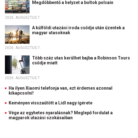
Megdöbbentő a helyzet a boltok polcain
2026. AUGUSZTUS 7.
A külföldi utazási iroda csődje után üzentek a
magyar utasoknak
2026. AUGUSZTUS 7.
Több száz utas kerülhet bajba a Robinson Tours
csődje miatt
2026. AUGUSZTUS 7.
Ha ilyen Xiaomi telefonja van, ezt érdemes azonnal
kikapcsolni!
Keményen visszaütött a Lidl nagy ígérete
Vége az egyhetes nyaralásnak? Meglepő fordulat a
magyarok utazási szokásaiban