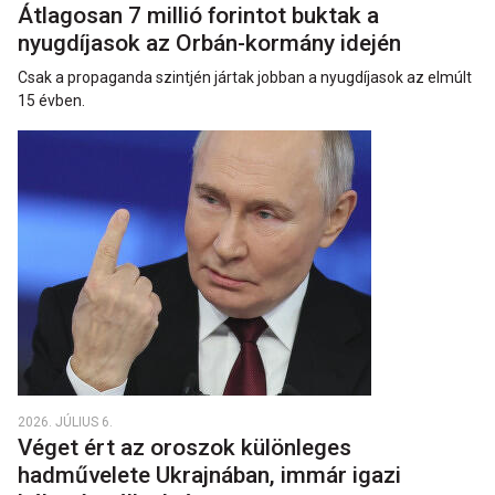
Átlagosan 7 millió forintot buktak a
nyugdíjasok az Orbán-kormány idején
Csak a propaganda szintjén jártak jobban a nyugdíjasok az elmúlt
15 évben.
2026. JÚLIUS 6.
Véget ért az oroszok különleges
hadművelete Ukrajnában, immár igazi