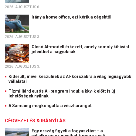
2026. AUGUSZTUS 6.
Irány a home office, ezt kérik a cégektől
2026. AUGUSZTUS 3.
Olcsó AI-modell érkezett, amely komoly kihívást
jelenthet a nagyoknak
2026. AUGUSZTUS 3.
Kiderült, mivel készülnek az AI-korszakra a világ legnagyobb
vállalatai
Tízmilliárd eurós AI-program indul: a kkv-k előtt is új
lehetőségek nyílnak
A Samsung megkongatta a vészharangot
CÉGVEZETÉS & IRÁNYÍTÁS
Egy ország figyeli a fogyasztást – a
vállalkozások menthetik meg az esti