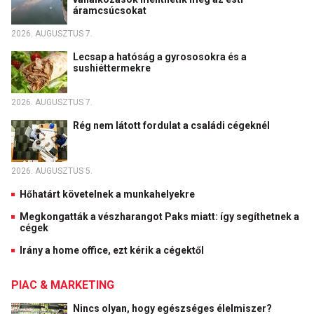
áramcsúcsokat
2026. AUGUSZTUS 7.
Lecsap a hatóság a gyrososokra és a
sushiéttermekre
2026. AUGUSZTUS 7.
Rég nem látott fordulat a családi cégeknél
2026. AUGUSZTUS 5.
Hőhatárt követelnek a munkahelyekre
Megkongatták a vészharangot Paks miatt: így segíthetnek a
cégek
Irány a home office, ezt kérik a cégektől
PIAC & MARKETING
Nincs olyan, hogy egészséges élelmiszer?