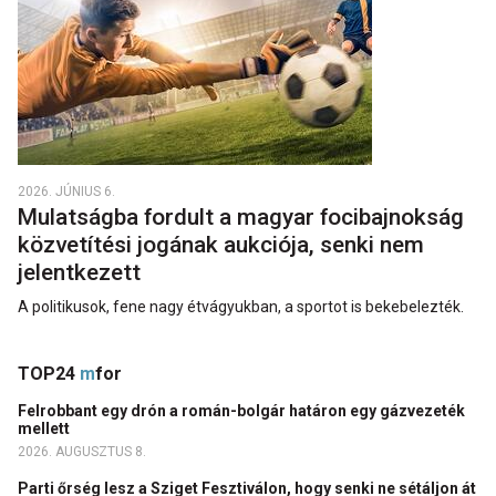
2026. JÚNIUS 6.
Mulatságba fordult a magyar focibajnokság
közvetítési jogának aukciója, senki nem
jelentkezett
A politikusok, fene nagy étvágyukban, a sportot is bekebelezték.
TOP24
m
for
Felrobbant egy drón a román-bolgár határon egy gázvezeték
mellett
2026. AUGUSZTUS 8.
Parti őrség lesz a Sziget Fesztiválon, hogy senki ne sétáljon át