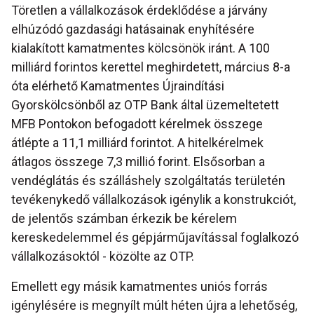
Töretlen a vállalkozások érdeklődése a járvány
elhúzódó gazdasági hatásainak enyhítésére
kialakított kamatmentes kölcsönök iránt. A 100
milliárd forintos kerettel meghirdetett, március 8-a
óta elérhető Kamatmentes Újraindítási
Gyorskölcsönből az OTP Bank által üzemeltetett
MFB Pontokon befogadott kérelmek összege
átlépte a 11,1 milliárd forintot. A hitelkérelmek
átlagos összege 7,3 millió forint. Elsősorban a
vendéglátás és szálláshely szolgáltatás területén
tevékenykedő vállalkozások igénylik a konstrukciót,
de jelentős számban érkezik be kérelem
kereskedelemmel és gépjárműjavítással foglalkozó
vállalkozásoktól - közölte az OTP.
Emellett egy másik kamatmentes uniós forrás
igénylésére is megnyílt múlt héten újra a lehetőség,