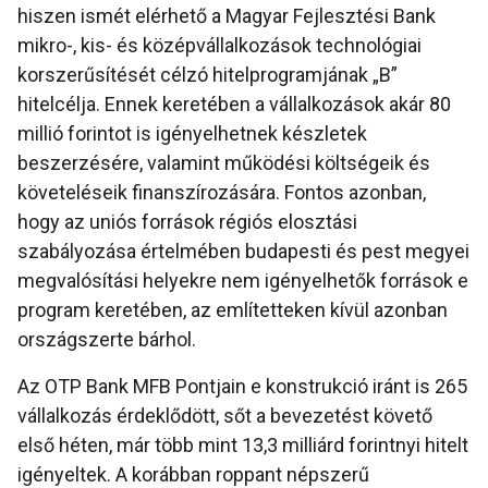
hiszen ismét elérhető a Magyar Fejlesztési Bank
mikro-, kis- és középvállalkozások technológiai
korszerűsítését célzó hitelprogramjának „B”
hitelcélja. Ennek keretében a vállalkozások akár 80
millió forintot is igényelhetnek készletek
beszerzésére, valamint működési költségeik és
követeléseik finanszírozására. Fontos azonban,
hogy az uniós források régiós elosztási
szabályozása értelmében budapesti és pest megyei
megvalósítási helyekre nem igényelhetők források e
program keretében, az említetteken kívül azonban
országszerte bárhol.
Az OTP Bank MFB Pontjain e konstrukció iránt is 265
vállalkozás érdeklődött, sőt a bevezetést követő
első héten, már több mint 13,3 milliárd forintnyi hitelt
igényeltek. A korábban roppant népszerű