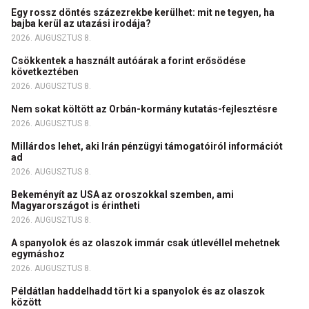
Egy rossz döntés százezrekbe kerülhet: mit ne tegyen, ha
bajba kerül az utazási irodája?
2026. AUGUSZTUS 8.
Csökkentek a használt autóárak a forint erősödése
következtében
2026. AUGUSZTUS 8.
Nem sokat költött az Orbán-kormány kutatás-fejlesztésre
2026. AUGUSZTUS 8.
Millárdos lehet, aki Irán pénzügyi támogatóiról információt
ad
2026. AUGUSZTUS 8.
Bekeményít az USA az oroszokkal szemben, ami
Magyarországot is érintheti
2026. AUGUSZTUS 8.
A spanyolok és az olaszok immár csak útlevéllel mehetnek
egymáshoz
2026. AUGUSZTUS 8.
Példátlan haddelhadd tört ki a spanyolok és az olaszok
között