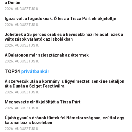
a Dunán
2026. AUGUSZTUS 8.
Igaza volt a fogadóknak: Ő lesz a Tisza Párt elnökjelöltje
2026. AUGUSZTUS 8.
Jöhetnek a 35 perces órák és a kevesebb házi feladat: ezek a
változások várhatók az iskolákban
2026. AUGUSZTUS 8.
A Balatonon már sziesztáznak az éttermek
2026. AUGUSZTUS 8.
TOP24
privátbankár
A szervezők után a kormány is figyelmeztet: senki ne sétáljon
át a Dunán a Sziget Fesztiválra
2026. AUGUSZTUS 8.
Megnevezte elnökjelöltjét a Tisza Párt
2026. AUGUSZTUS 8.
Újabb gyanús drónok tűntek fel Németországban, ezúttal egy
katonai bázis közelében
2026. AUGUSZTUS 8.