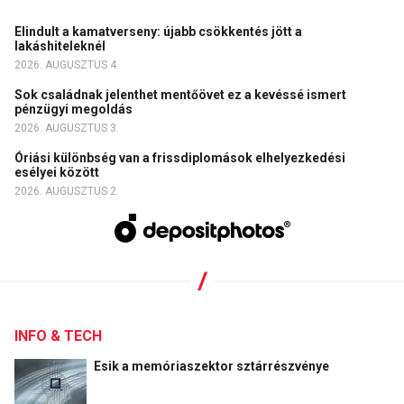
Elindult a kamatverseny: újabb csökkentés jött a
lakáshiteleknél
2026. AUGUSZTUS 4.
Sok családnak jelenthet mentőövet ez a kevéssé ismert
pénzügyi megoldás
2026. AUGUSZTUS 3.
Óriási különbség van a frissdiplomások elhelyezkedési
esélyei között
2026. AUGUSZTUS 2.
INFO & TECH
Esik a memóriaszektor sztárrészvénye