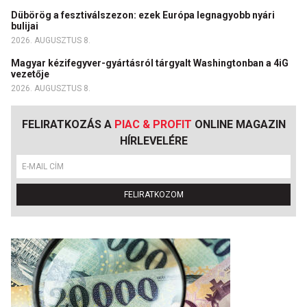
Dübörög a fesztiválszezon: ezek Európa legnagyobb nyári
bulijai
2026. AUGUSZTUS 8.
Magyar kézifegyver-gyártásról tárgyalt Washingtonban a 4iG
vezetője
2026. AUGUSZTUS 8.
FELIRATKOZÁS A
PIAC & PROFIT
ONLINE MAGAZIN
HÍRLEVELÉRE
FELIRATKOZOM