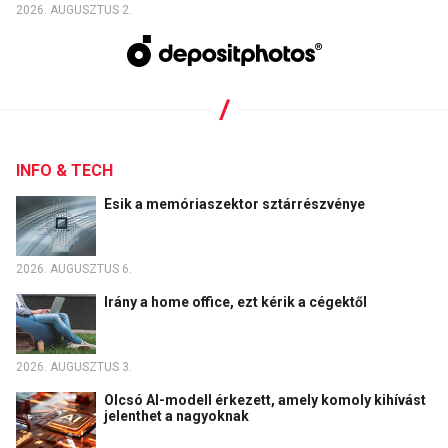
2026. AUGUSZTUS 2.
INFO & TECH
Esik a memóriaszektor sztárrészvénye
2026. AUGUSZTUS 6.
Irány a home office, ezt kérik a cégektől
2026. AUGUSZTUS 3.
Olcsó AI-modell érkezett, amely komoly kihívást
jelenthet a nagyoknak