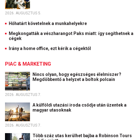
2026. AUGUSZTUS 5.
Hőhatárt követelnek a munkahelyekre
Megkongatták a vészharangot Paks miatt: így segíthetnek a
cégek
Irány a home office, ezt kérik a cégektől
PIAC & MARKETING
Nincs olyan, hogy egészséges élelmiszer?
Megdöbbentő a helyzet a boltok polcain
2026. AUGUSZTUS 7.
A külföldi utazási iroda csődje után üzentek a
magyar utasoknak
2026. AUGUSZTUS 7.
Több száz utas kerülhet bajba a Robinson Tours