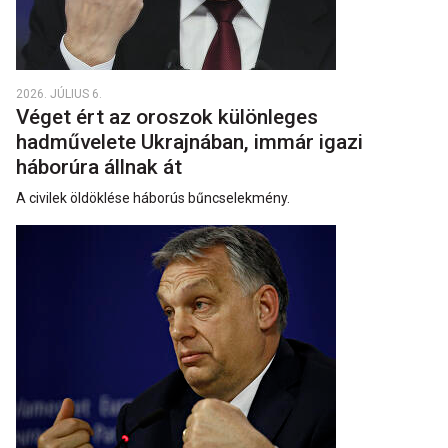
2026. JÚLIUS 6.
Véget ért az oroszok különleges
hadművelete Ukrajnában, immár igazi
háborúra állnak át
A civilek öldöklése háborús bűncselekmény.