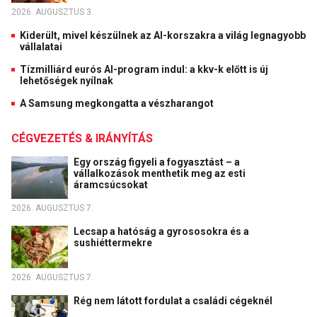
2026. AUGUSZTUS 3.
Kiderült, mivel készülnek az AI-korszakra a világ legnagyobb
vállalatai
Tízmilliárd eurós AI-program indul: a kkv-k előtt is új
lehetőségek nyílnak
A Samsung megkongatta a vészharangot
CÉGVEZETÉS & IRÁNYÍTÁS
Egy ország figyeli a fogyasztást – a
vállalkozások menthetik meg az esti
áramcsúcsokat
2026. AUGUSZTUS 7.
Lecsap a hatóság a gyrososokra és a
sushiéttermekre
2026. AUGUSZTUS 7.
Rég nem látott fordulat a családi cégeknél