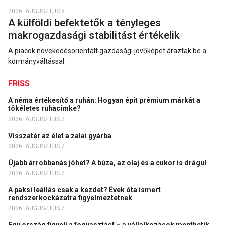
2026. AUGUSZTUS 5.
A külföldi befektetők a tényleges
makrogazdasági stabilitást értékelik
A piacok növekedésorientált gazdasági jövőképet áraztak be a
kormányváltással.
FRISS
A néma értékesítő a ruhán: Hogyan épít prémium márkát a
tökéletes ruhacímke?
2026. AUGUSZTUS 7.
Visszatér az élet a zalai gyárba
2026. AUGUSZTUS 7.
Újabb árrobbanás jöhet? A búza, az olaj és a cukor is drágul
2026. AUGUSZTUS 7.
A paksi leállás csak a kezdet? Évek óta ismert
rendszerkockázatra figyelmeztetnek
2026. AUGUSZTUS 7.