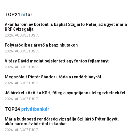
TOP24
m
for
Akár három év börtönt is kaphat Szijjártó Péter, az ügyét már a
BRFK vizsgálja
2026. AUGUSZTUS 7.
Folytatódik az áreső a benzinkutakon
2026. AUGUSZTUS 7.
Vitézy Dávid megint bejelentett egy fontos fejleményt
2026. AUGUSZTUS 7.
Megszólalt Pintér Sándor utóda a rendőrhiányról
2026. AUGUSZTUS 7.
Jó híreket közölt a KSH, főleg a nyugdíjasok lélegezhetnek fel
2026. AUGUSZTUS 7.
TOP24
privátbankár
Már a budapesti rendőrség vizsgálja Szijjártó Péter ügyét,
akár három év börtönt is kaphat
2026. AUGUSZTUS 7.