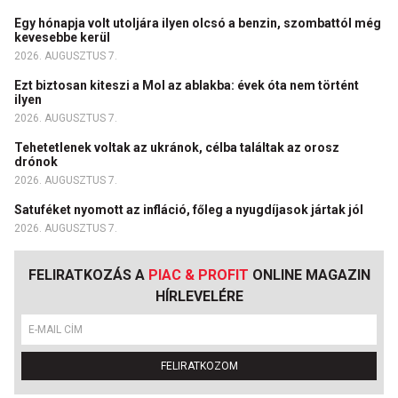
Egy hónapja volt utoljára ilyen olcsó a benzin, szombattól még
kevesebbe kerül
2026. AUGUSZTUS 7.
Ezt biztosan kiteszi a Mol az ablakba: évek óta nem történt
ilyen
2026. AUGUSZTUS 7.
Tehetetlenek voltak az ukránok, célba találtak az orosz
drónok
2026. AUGUSZTUS 7.
Satuféket nyomott az infláció, főleg a nyugdíjasok jártak jól
2026. AUGUSZTUS 7.
FELIRATKOZÁS A
PIAC & PROFIT
ONLINE MAGAZIN
HÍRLEVELÉRE
FELIRATKOZOM