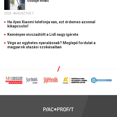
csődje miatt
2026. AUGUSZTUS 7.
Ha ilyen Xiaomi telefonja van, ezt érdemes azonnal
kikapcsolni!
Keményen visszaütött a Lidl nagy ígérete
Vége az egyhetes nyaralásnak? Meglepő fordulat a
magyarok utazási szokásaiban