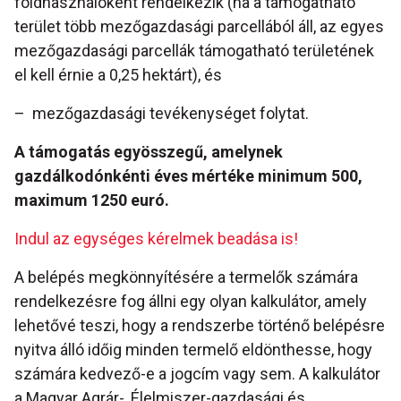
földhasználóként rendelkezik (ha a támogatható
terület több mezőgazdasági parcellából áll, az egyes
mezőgazdasági parcellák támogatható területének
el kell érnie a 0,25 hektárt), és
– mezőgazdasági tevékenységet folytat.
A támogatás egyösszegű, amelynek
gazdálkodónkénti éves mértéke minimum 500,
maximum 1250 euró.
Indul az egységes kérelmek beadása is!
A belépés megkönnyítésére a termelők számára
rendelkezésre fog állni egy olyan kalkulátor, amely
lehetővé teszi, hogy a rendszerbe történő belépésre
nyitva álló időig minden termelő eldönthesse, hogy
számára kedvező-e a jogcím vagy sem. A kalkulátor
a Magyar Agrár-, Élelmiszer-gazdasági és