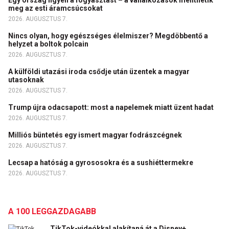
Egy ország figyeli a fogyasztást – a vállalkozások menthetik
meg az esti áramcsúcsokat
2026. AUGUSZTUS 7.
Nincs olyan, hogy egészséges élelmiszer? Megdöbbentő a
helyzet a boltok polcain
2026. AUGUSZTUS 7.
A külföldi utazási iroda csődje után üzentek a magyar
utasoknak
2026. AUGUSZTUS 7.
Trump újra odacsapott: most a napelemek miatt üzent hadat
2026. AUGUSZTUS 7.
Milliós büntetés egy ismert magyar fodrászcégnek
2026. AUGUSZTUS 7.
Lecsap a hatóság a gyrososokra és a sushiéttermekre
2026. AUGUSZTUS 7.
A 100 LEGGAZDAGABB
TikTok-videókkal alakítaná át a Disney+