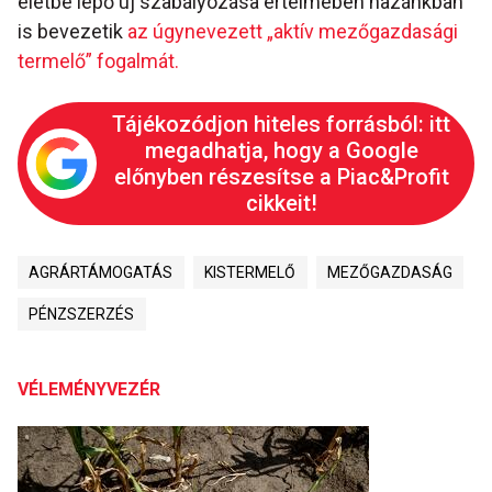
életbe lépő új szabályozása értelmében hazánkban
is bevezetik
az úgynevezett „aktív mezőgazdasági
termelő” fogalmát.
Tájékozódjon hiteles forrásból: itt
megadhatja, hogy a Google
előnyben részesítse a Piac&Profit
cikkeit!
AGRÁRTÁMOGATÁS
KISTERMELŐ
MEZŐGAZDASÁG
PÉNZSZERZÉS
VÉLEMÉNYVEZÉR