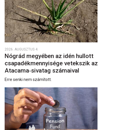
2026. AUGUSZTUS 4.
Nógrád megyében az idén hullott
csapadékmennyisége vetekszik az
Atacama‑sivatag számaival
Erre senki nem számított.