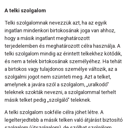
A telki szolgalom
Telki szolgalomnak nevezzük azt, ha az egyik
ingatlan mindenkori birtokosának joga van ahhoz,
hogy a másik ingatlant meghatározott
terjedelemben és meghatározott célra használja. A
telki szolgalom mindig az érintett telkekhez kötődik,
és nem a telek birtokosának személyéhez. Ha tehát
a birtokos vagy tulajdonos személye változik, az a
szolgalmi jogot nem szünteti meg. Azt a telket,
amelynek a javára szól a szolgalom, „uralkodó”
teleknek szokták nevezni, a szolgalommal terhelt
másik telket pedig „szolgáló” teleknek.
A telki szolgalom sokféle célra jöhet létre. A
legelterjedtebb a másik telken való átjárást biztosító
szolgalom (útszolgalom), de szólhat szolgálom