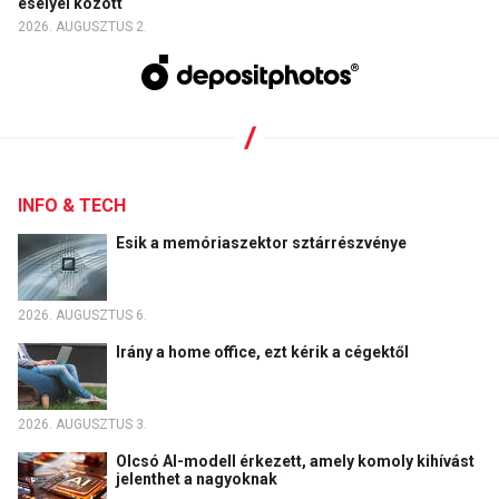
esélyei között
2026. AUGUSZTUS 2.
INFO & TECH
Esik a memóriaszektor sztárrészvénye
2026. AUGUSZTUS 6.
Irány a home office, ezt kérik a cégektől
2026. AUGUSZTUS 3.
Olcsó AI-modell érkezett, amely komoly kihívást
jelenthet a nagyoknak