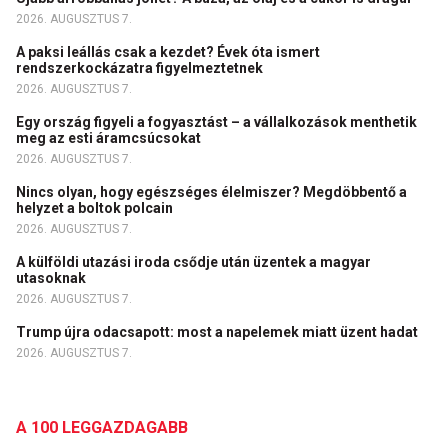
2026. AUGUSZTUS 7.
A paksi leállás csak a kezdet? Évek óta ismert
rendszerkockázatra figyelmeztetnek
2026. AUGUSZTUS 7.
Egy ország figyeli a fogyasztást – a vállalkozások menthetik
meg az esti áramcsúcsokat
2026. AUGUSZTUS 7.
Nincs olyan, hogy egészséges élelmiszer? Megdöbbentő a
helyzet a boltok polcain
2026. AUGUSZTUS 7.
A külföldi utazási iroda csődje után üzentek a magyar
utasoknak
2026. AUGUSZTUS 7.
Trump újra odacsapott: most a napelemek miatt üzent hadat
2026. AUGUSZTUS 7.
A 100 LEGGAZDAGABB