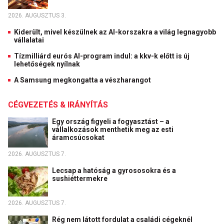
2026. AUGUSZTUS 3.
Kiderült, mivel készülnek az AI-korszakra a világ legnagyobb
vállalatai
Tízmilliárd eurós AI-program indul: a kkv-k előtt is új
lehetőségek nyílnak
A Samsung megkongatta a vészharangot
CÉGVEZETÉS & IRÁNYÍTÁS
Egy ország figyeli a fogyasztást – a
vállalkozások menthetik meg az esti
áramcsúcsokat
2026. AUGUSZTUS 7.
Lecsap a hatóság a gyrososokra és a
sushiéttermekre
2026. AUGUSZTUS 7.
Rég nem látott fordulat a családi cégeknél