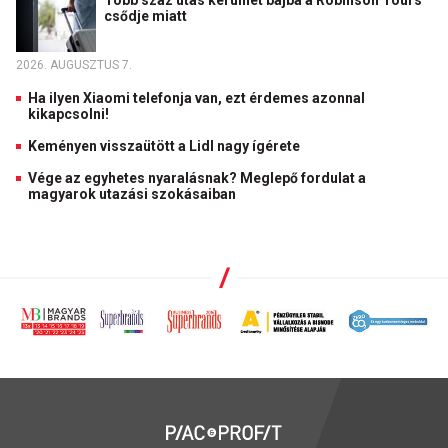
Több száz utas kerülhet bajba a Robinson Tours
csődje miatt
2026. AUGUSZTUS 7.
Ha ilyen Xiaomi telefonja van, ezt érdemes azonnal
kikapcsolni!
Keményen visszaütött a Lidl nagy ígérete
Vége az egyhetes nyaralásnak? Meglepő fordulat a
magyarok utazási szokásaiban