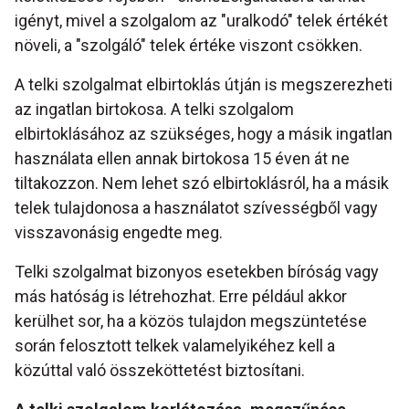
igényt, mivel a szolgalom az "uralkodó" telek értékét
növeli, a "szolgáló" telek értéke viszont csökken.
A telki szolgalmat elbirtoklás útján is megszerezheti
az ingatlan birtokosa. A telki szolgalom
elbirtoklásához az szükséges, hogy a másik ingatlan
használata ellen annak birtokosa 15 éven át ne
tiltakozzon. Nem lehet szó elbirtoklásról, ha a másik
telek tulajdonosa a használatot szívességből vagy
visszavonásig engedte meg.
Telki szolgalmat bizonyos esetekben bíróság vagy
más hatóság is létrehozhat. Erre például akkor
kerülhet sor, ha a közös tulajdon megszüntetése
során felosztott telkek valamelyikéhez kell a
közúttal való összeköttetést biztosítani.