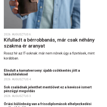
2026. AUGUSZTUS 6.
Kifulladt a bérrobbanás, már csak néhány
szakma ér aranyat
Rossz hír az IT-soknak: már nem nőnek úgy a fizetések, mint
korábban.
Elindult a kamatverseny: újabb csökkentés jött a
lakáshiteleknél
2026. AUGUSZTUS 4.
Sok családnak jelenthet mentőövet ez a kevéssé ismert
pénzügyi megoldás
2026. AUGUSZTUS 3.
Óriási különbség van a frissdiplomások elhelyezkedési