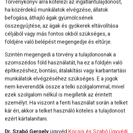
Törvénykönyv arra kötelezi az ingatlantulajdonost,
ha közérdekű munkálatok elvégzése, állatok
befogása, áthajló ágak gyümölcsének
összegyűjtése, az ágak és gyökerek eltávolítása
céljából vagy más fontos okból szükséges, a
földjére való belépést megengedje és eltűrje.
Szintén megengedi a törvény a tulajdonosnak a
szomszédos föld használatát, ha ez a földjén való
építkezéshez, bontási, átalakítási vagy karbantartási
munkálatok elvégzéséhez szükséges. E a jogok
nem keverendők össze a telki szolgalommal, mivel
ezek szolgalom nélkül is megilletik az érintett
személyt. Ha viszont a fenti használat során a telket
kár éri, akkor a telket használó köteles a tulajdonost
ezért kártalanítani.
Dr. Szabó Gergely
ügyvéd
Kocsis és Szabó Ügyvédi