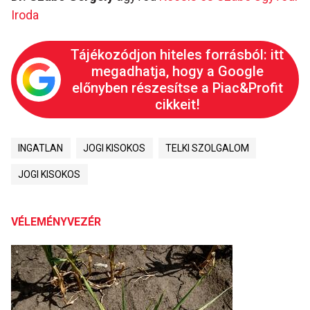
Iroda
Tájékozódjon hiteles forrásból: itt
megadhatja, hogy a Google
előnyben részesítse a Piac&Profit
cikkeit!
INGATLAN
JOGI KISOKOS
TELKI SZOLGALOM
JOGI KISOKOS
VÉLEMÉNYVEZÉR