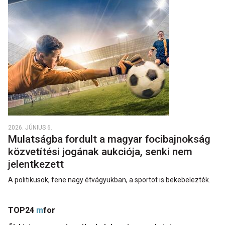
2026. JÚNIUS 6.
Mulatságba fordult a magyar focibajnokság
közvetítési jogának aukciója, senki nem
jelentkezett
A politikusok, fene nagy étvágyukban, a sportot is bekebelezték.
TOP24
m
for