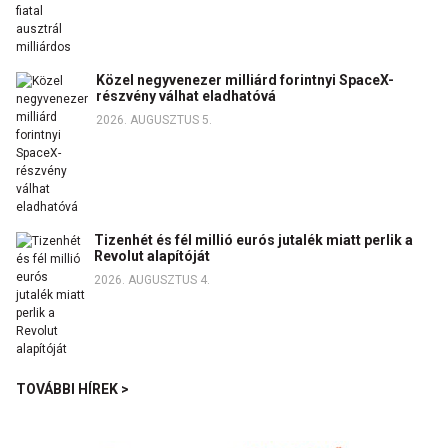
Közel negyvenezer milliárd forintnyi SpaceX-
részvény válhat eladhatóvá
2026. AUGUSZTUS 5.
Tizenhét és fél millió eurós jutalék miatt perlik a
Revolut alapítóját
2026. AUGUSZTUS 4.
TOVÁBBI HÍREK >