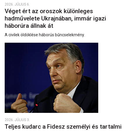
2026. JÚLIUS 6.
Véget ért az oroszok különleges
hadművelete Ukrajnában, immár igazi
háborúra állnak át
A civilek öldöklése háborús bűncselekmény.
2026. JÚLIUS 3.
Teljes kudarc a Fidesz személyi és tartalmi