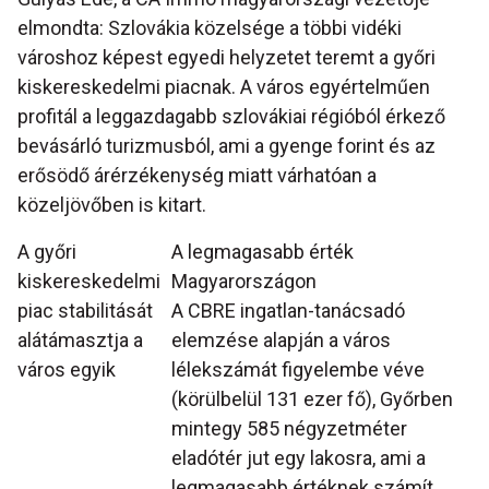
elmondta: Szlovákia közelsége a többi vidéki
városhoz képest egyedi helyzetet teremt a győri
kiskereskedelmi piacnak. A város egyértelműen
profitál a leggazdagabb szlovákiai régióból érkező
bevásárló turizmusból, ami a gyenge forint és az
erősödő árérzékenység miatt várhatóan a
közeljövőben is kitart.
A győri
A legmagasabb érték
kiskereskedelmi
Magyarországon
piac stabilitását
A CBRE ingatlan-tanácsadó
alátámasztja a
elemzése alapján a város
város egyik
lélekszámát figyelembe véve
(körülbelül 131 ezer fő), Győrben
mintegy 585 négyzetméter
eladótér jut egy lakosra, ami a
legmagasabb értéknek számít