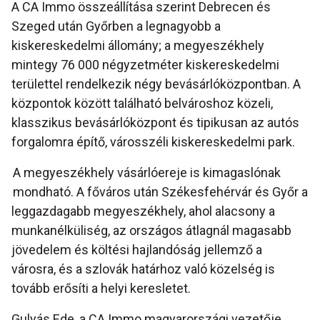
A CA Immo összeállítása szerint Debrecen és
Szeged után Győrben a legnagyobb a
kiskereskedelmi állomány; a megyeszékhely
mintegy 76 000 négyzetméter kiskereskedelmi
területtel rendelkezik négy bevásárlóközpontban. A
központok között található belvároshoz közeli,
klasszikus bevásárlóközpont és tipikusan az autós
forgalomra építő, városszéli kiskereskedelmi park.
A megyeszékhely vásárlóereje is kimagaslónak
mondható. A főváros után Székesfehérvár és Győr a
leggazdagabb megyeszékhely, ahol alacsony a
munkanélküliség, az országos átlagnál magasabb
jövedelem és költési hajlandóság jellemző a
városra, és a szlovák határhoz való közelség is
tovább erősíti a helyi keresletet.
Gulyás Ede, a CA Immo magyarországi vezetője