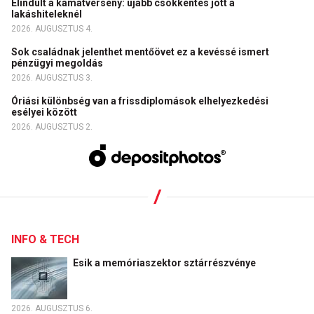
Elindult a kamatverseny: újabb csökkentés jött a
lakáshiteleknél
2026. AUGUSZTUS 4.
Sok családnak jelenthet mentőövet ez a kevéssé ismert
pénzügyi megoldás
2026. AUGUSZTUS 3.
Óriási különbség van a frissdiplomások elhelyezkedési
esélyei között
2026. AUGUSZTUS 2.
INFO & TECH
Esik a memóriaszektor sztárrészvénye
2026. AUGUSZTUS 6.