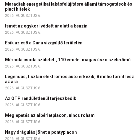
Maradtak energetikai lakásfelújításra állami támogatások és
piaci hitelek
2026. AUGUSZTUS 6.
Ismét az egykori védett ár alatt a benzin
2026. AUGUSZTUS 6.
Esik az eső a Duna vízgyűjtő területén
2026. AUGUSZTUS 6.
Mérnöki csoda született, 110 emelet magas úszó szélerőmű
2026. AUGUSZTUS 6.
Legendás, tisztán elektromos autó érkezik, 8 millió forint lesz
az ára
2026. AUGUSZTUS 6.
Az OTP rendületlenül terjeszkedik
2026. AUGUSZTUS 6.
Meglepetés az albérletpiacon, nincs roham
2026. AUGUSZTUS 6.
Nagy drágulás jöhet a pontypiacon
2026. AUGUSZTUS 6.