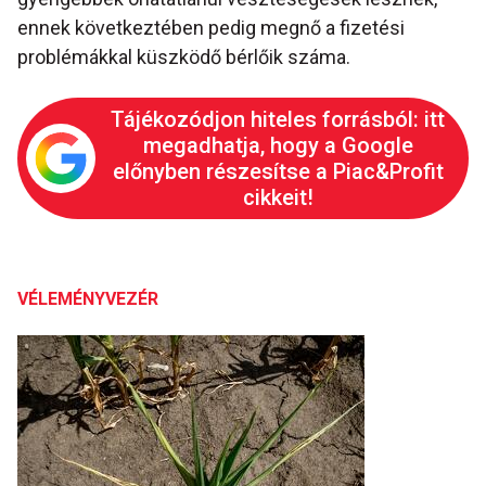
ennek következtében pedig megnő a fizetési
problémákkal küszködő bérlőik száma.
Tájékozódjon hiteles forrásból: itt
megadhatja, hogy a Google
előnyben részesítse a Piac&Profit
cikkeit!
VÉLEMÉNYVEZÉR