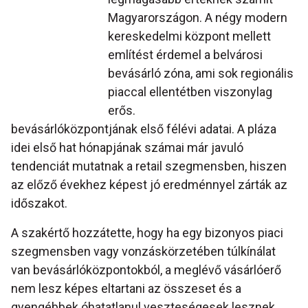
Magyarországon. A négy modern
kereskedelmi központ mellett
említést érdemel a belvárosi
bevásárló zóna, ami sok regionális
piaccal ellentétben viszonylag
erős.
bevásárlóközpontjának első félévi adatai. A pláza
idei első hat hónapjának számai már javuló
tendenciát mutatnak a retail szegmensben, hiszen
az előző évekhez képest jó eredménnyel zárták az
időszakot.
A szakértő hozzátette, hogy ha egy bizonyos piaci
szegmensben vagy vonzáskörzetében túlkínálat
van bevásárlóközpontokból, a meglévő vásárlóerő
nem lesz képes eltartani az összeset és a
gyengébbek óhatatlanul veszteségesek lesznek,