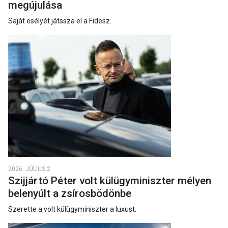
megújulása
Saját esélyét játssza el a Fidesz.
2026. JÚLIUS 2.
Szijjártó Péter volt külügyminiszter mélyen
belenyúlt a zsírosbödönbe
Szerette a volt külügyminiszter a luxust.