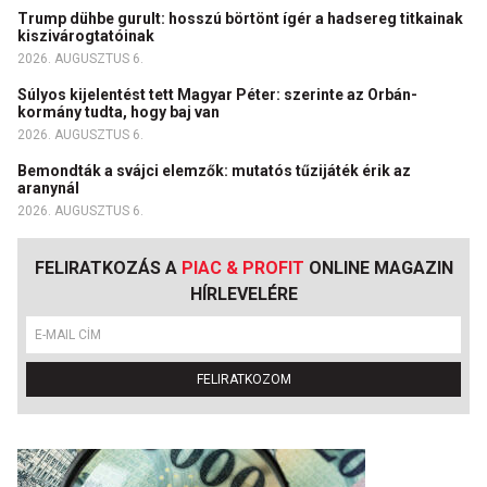
Trump dühbe gurult: hosszú börtönt ígér a hadsereg titkainak
kiszivárogtatóinak
2026. AUGUSZTUS 6.
Súlyos kijelentést tett Magyar Péter: szerinte az Orbán-
kormány tudta, hogy baj van
2026. AUGUSZTUS 6.
Bemondták a svájci elemzők: mutatós tűzijáték érik az
aranynál
2026. AUGUSZTUS 6.
FELIRATKOZÁS A
PIAC & PROFIT
ONLINE MAGAZIN
HÍRLEVELÉRE
FELIRATKOZOM