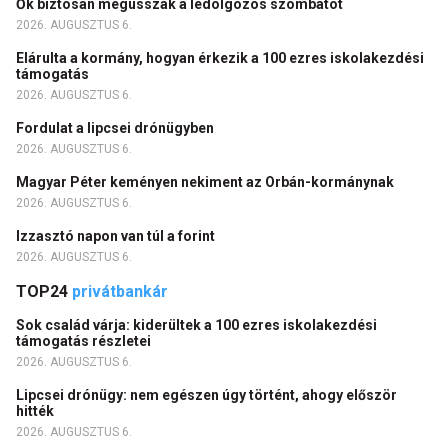
Ők biztosan megússzák a ledolgozós szombatot
2026. AUGUSZTUS 6.
Elárulta a kormány, hogyan érkezik a 100 ezres iskolakezdési
támogatás
2026. AUGUSZTUS 6.
Fordulat a lipcsei drónügyben
2026. AUGUSZTUS 6.
Magyar Péter keményen nekiment az Orbán-kormánynak
2026. AUGUSZTUS 6.
Izzasztó napon van túl a forint
2026. AUGUSZTUS 6.
TOP24
privátbankár
Sok család várja: kiderültek a 100 ezres iskolakezdési
támogatás részletei
2026. AUGUSZTUS 6.
Lipcsei drónügy: nem egészen úgy történt, ahogy először
hitték
2026. AUGUSZTUS 6.