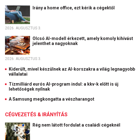
Irány a home office, ezt kérik a cégektől
2026. AUGUSZTUS 3.
Olcsó AI-modell érkezett, amely komoly kihívást
jelenthet a nagyoknak
2026. AUGUSZTUS 3.
Kiderült, mivel készülnek az AI-korszakra a világ legnagyobb
vállalatai
Tízmilliárd eurós AI-program indul: a kkv-k előtt is új
lehetőségek nyílnak
A Samsung megkongatta a vészharangot
CÉGVEZETÉS & IRÁNYÍTÁS
Rég nem látott fordulat a családi cégeknél