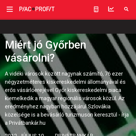
Miért jó Győrben
vásárolni?
A vidéki városok között nagynak számító, 76 ezer
négyzetméteres kiskereskedelmi állományával és
erős vásárlóerejével Győr kiskereskedelmi piaca
kiemelkedik a magyar regionális városok közül. Az
eredményhez nagyban hozzájárul Szlovákia
közelsége is a bevásárló turizmuson keresztül - írja
a Privátbankár.hu
2012. JÚLIUS 10.
PRIVÁTBANKÁR