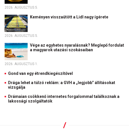
2026. AUGUSZTUS 5.
Keményen visszaütött a Lidl nagy ígérete
2026. AUGUSZTUS 5.
Vége az egyhetes nyaralásnak? Meglepő fordulat
a magyarok utazási szokásaiban
2026. AUGUSZTUS 1.
Gond van egy étrendkiegészítővel
Drága lehet a túlzó reklám: a GVH a „legjobb” állításokat
vizsgálja
Drámaian csökkenő internetes forgalommal találkoznak a
lakossági szolgáltatók