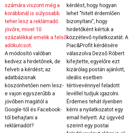
számára viszont még a
kérdést, hogy hogyan
korábbinál is súlyosabb
lehet "hitelt érdemlően
teher lesz a reklámadó
bizonyítani", hogy
jövőre, mivel 10
hirdetőként kértük a
százalékkal emelik a felső
közzétevő nyilatkozatát. A
adókulcsot.
Piac&Profit kérdésére
A módosító valóban
válaszolva Dezső Róbert
kedvez a hirdetőnek, de
kifejtette, egyelőre ezt
felveti a kérdést; az
kizárólag postán ajánlott,
adatbázisnak
ideális esetben
köszönhetően nem lesz-
tértivevénnyel feladott
e vajon egyszerűbb a
levéllel tudjuk igazolni.
jövőben magától a
Érdemes tehát ilyenben
Google-től és Facebook-
kérni a nyilatkozatot egy
tól behajtani a
email helyett. Az ügyvéd
reklámadót?
szerint egy postai