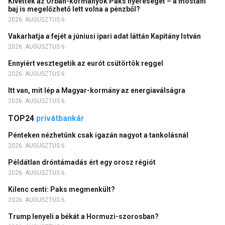
Kivették az Orbán-kormányok Paks nyereségét – a mostani
baj is megelőzhető lett volna a pénzből?
2026. AUGUSZTUS 6.
Vakarhatja a fejét a júniusi ipari adat láttán Kapitány István
2026. AUGUSZTUS 6.
Ennyiért vesztegetik az eurót csütörtök reggel
2026. AUGUSZTUS 6.
Itt van, mit lép a Magyar-kormány az energiaválságra
2026. AUGUSZTUS 6.
TOP24
privátbankár
Pénteken nézhetünk csak igazán nagyot a tankolásnál
2026. AUGUSZTUS 6.
Példátlan dróntámadás ért egy orosz régiót
2026. AUGUSZTUS 6.
Kilenc centi: Paks megmenkült?
2026. AUGUSZTUS 6.
Trump lenyeli a békát a Hormuzi-szorosban?