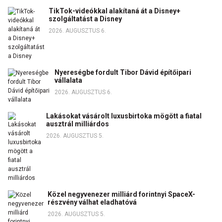
TikTok-videókkal alakítaná át a Disney+
szolgáltatást a Disney
2026. AUGUSZTUS 6.
Nyereségbe fordult Tibor Dávid építőipari
vállalata
2026. AUGUSZTUS 6.
Lakásokat vásárolt luxusbirtoka mögött a fiatal
ausztrál milliárdos
2026. AUGUSZTUS 5.
Közel negyvenezer milliárd forintnyi SpaceX-
részvény válhat eladhatóvá
2026. AUGUSZTUS 5.