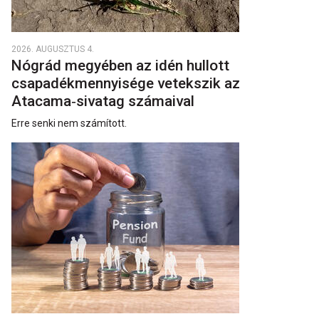
2026. AUGUSZTUS 4.
Nógrád megyében az idén hullott
csapadékmennyisége vetekszik az
Atacama‑sivatag számaival
Erre senki nem számított.