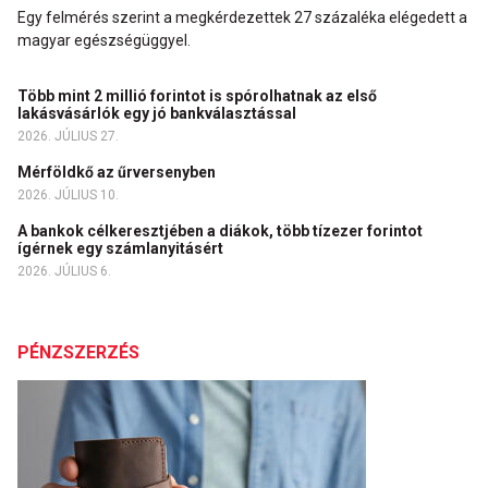
Egy felmérés szerint a megkérdezettek 27 százaléka elégedett a
magyar egészségüggyel.
Több mint 2 millió forintot is spórolhatnak az első
lakásvásárlók egy jó bankválasztással
2026. JÚLIUS 27.
Mérföldkő az űrversenyben
2026. JÚLIUS 10.
A bankok célkeresztjében a diákok, több tízezer forintot
ígérnek egy számlanyitásért
2026. JÚLIUS 6.
PÉNZSZERZÉS