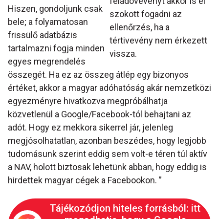
feladóvevényt akkor is el
Hiszen, gondoljunk csak
szokott fogadni az
bele; a folyamatosan
ellenőrzés, ha a
frissülő adatbázis
tértivevény nem érkezett
tartalmazni fogja minden
vissza.
egyes megrendelés
összegét. Ha ez az összeg átlép egy bizonyos
értéket, akkor a magyar adóhatóság akár nemzetközi
egyezményre hivatkozva megpróbálhatja
közvetlenül a Google/Facebook-tól behajtani az
adót. Hogy ez mekkora sikerrel jár, jelenleg
megjósolhatatlan, azonban beszédes, hogy legjobb
tudomásunk szerint eddig sem volt-e téren túl aktív
a NAV, holott biztosak lehetünk abban, hogy eddig is
hirdettek magyar cégek a Facebookon. ”
Tájékozódjon hiteles forrásból: itt