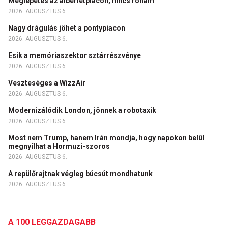
Meglepetés az albérletpiacon, nincs roham
2026. AUGUSZTUS 6.
Nagy drágulás jöhet a pontypiacon
2026. AUGUSZTUS 6.
Esik a memóriaszektor sztárrészvénye
2026. AUGUSZTUS 6.
Veszteséges a WizzAir
2026. AUGUSZTUS 6.
Modernizálódik London, jönnek a robotaxik
2026. AUGUSZTUS 6.
Most nem Trump, hanem Irán mondja, hogy napokon belül
megnyílhat a Hormuzi-szoros
2026. AUGUSZTUS 6.
A repülőrajtnak végleg búcsút mondhatunk
2026. AUGUSZTUS 6.
A 100 LEGGAZDAGABB