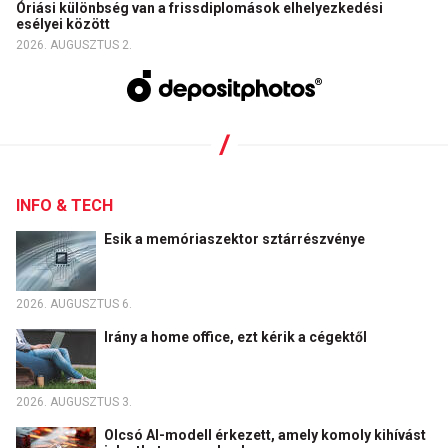
Óriási különbség van a frissdiplomások elhelyezkedési
esélyei között
2026. AUGUSZTUS 2.
INFO & TECH
Esik a memóriaszektor sztárrészvénye
2026. AUGUSZTUS 6.
Irány a home office, ezt kérik a cégektől
2026. AUGUSZTUS 3.
Olcsó AI-modell érkezett, amely komoly kihívást