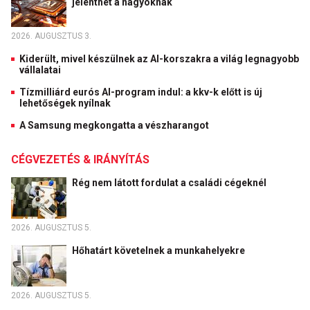
jelenthet a nagyoknak
2026. AUGUSZTUS 3.
Kiderült, mivel készülnek az AI-korszakra a világ legnagyobb
vállalatai
Tízmilliárd eurós AI-program indul: a kkv-k előtt is új
lehetőségek nyílnak
A Samsung megkongatta a vészharangot
CÉGVEZETÉS & IRÁNYÍTÁS
Rég nem látott fordulat a családi cégeknél
2026. AUGUSZTUS 5.
Hőhatárt követelnek a munkahelyekre
2026. AUGUSZTUS 5.