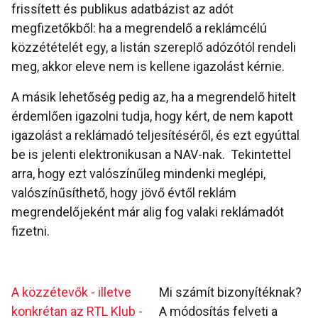
frissített és publikus adatbázist az adót
megfizetőkből: ha a megrendelő a reklámcélú
közzétételét egy, a listán szereplő adózótól rendeli
meg, akkor eleve nem is kellene igazolást kérnie.
A másik lehetőség pedig az, ha a megrendelő hitelt
érdemlően igazolni tudja, hogy kért, de nem kapott
igazolást a reklámadó teljesítéséről, és ezt egyúttal
be is jelenti elektronikusan a NAV-nak. Tekintettel
arra, hogy ezt valószínűleg mindenki meglépi,
valószínűsíthető, hogy jövő évtől reklám
megrendelőjeként már alig fog valaki reklámadót
fizetni.
A közzétevők - illetve
Mi számít bizonyítéknak?
konkrétan az RTL Klub -
A módosítás felveti a