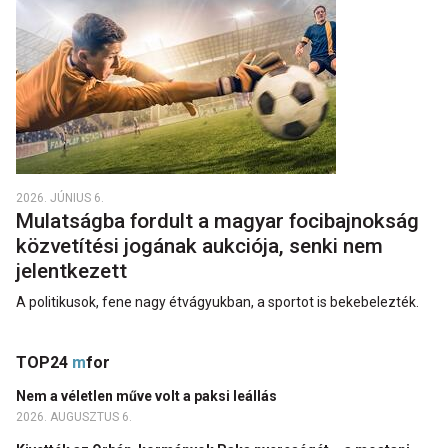
2026. JÚNIUS 6.
Mulatságba fordult a magyar focibajnokság
közvetítési jogának aukciója, senki nem
jelentkezett
A politikusok, fene nagy étvágyukban, a sportot is bekebelezték.
TOP24
m
for
Nem a véletlen műve volt a paksi leállás
2026. AUGUSZTUS 6.