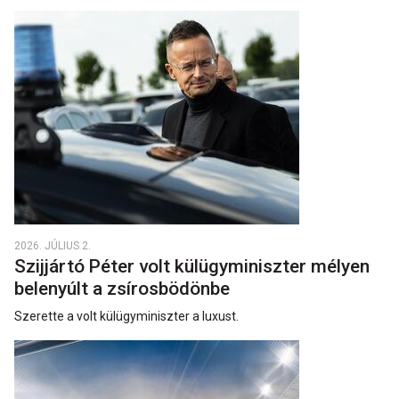
2026. JÚLIUS 2.
Szijjártó Péter volt külügyminiszter mélyen
belenyúlt a zsírosbödönbe
Szerette a volt külügyminiszter a luxust.