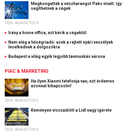
Megkongatták a vészharangot Paks miatt: így
segíthetnek a cégek
2026. AUGUSZTUS 4.
Irány a home office, ezt kérik a cégektől
Nem elég a hőségriadó: ezek a rejtett nyári veszélyek
leselkednek a dolgozókra
Budapest a világ egyik legjobb távmunkás városa
PIAC & MARKETING
Ha ilyen Xiaomi telefonja van, ezt érdemes
azonnal kikapcsolni!
2026. AUGUSZTUS 5.
Keményen visszaütött a Lidl nagy ígérete
2026. AUGUSZTUS 5.