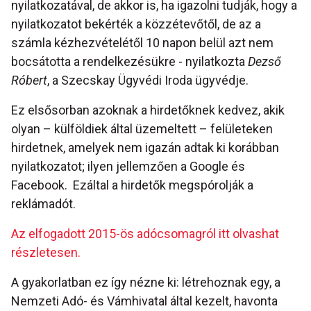
nyilatkozatával, de akkor is, ha igazolni tudják, hogy a
nyilatkozatot bekérték a közzétevőtől, de az a
számla kézhezvételétől 10 napon belül azt nem
bocsátotta a rendelkezésükre - nyilatkozta
Dezső
Róbert
, a Szecskay Ügyvédi Iroda ügyvédje.
Ez elsősorban azoknak a hirdetőknek kedvez, akik
olyan – külföldiek által üzemeltett – felületeken
hirdetnek, amelyek nem igazán adtak ki korábban
nyilatkozatot; ilyen jellemzően a Google és
Facebook. Ezáltal a hirdetők megspórolják a
reklámadót.
Az elfogadott 2015-ös adócsomagról itt olvashat
részletesen.
A gyakorlatban ez így nézne ki: létrehoznak egy, a
Nemzeti Adó- és Vámhivatal által kezelt, havonta