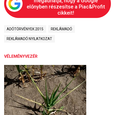
megadhatja, hogy a Google
előnyben részesítse a Piac&Profit
cikkeit!
ADÓTÖRVÉNYEK 2015
REKLÁMADÓ
REKLÁMADÓ NYILATKOZAT
VÉLEMÉNYVEZÉR