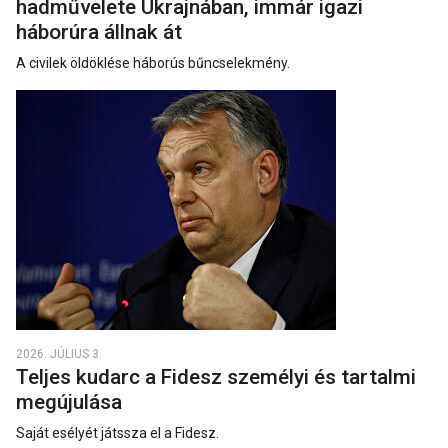
hadművelete Ukrajnában, immár igazi
háborúra állnak át
A civilek öldöklése háborús bűncselekmény.
2026. JÚLIUS 3.
Teljes kudarc a Fidesz személyi és tartalmi
megújulása
Saját esélyét játssza el a Fidesz.