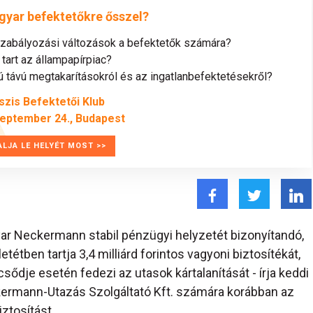
gyar befektetőkre ősszel?
szabályozási változások a befektetők számára?
tart az állampapírpiac?
távú megtakarításokról és az ingatlanbefektetésekről?
szis Befektetői Klub
zeptember 24., Budapest
ALJA LE HELYÉT MOST >>
r Neckermann stabil pénzügyi helyzetét bizonyítandó,
étben tartja 3,4 milliárd forintos vagyoni biztosítékát,
dje esetén fedezi az utasok kártalanítását - írja keddi
ermann-Utazás Szolgáltató Kft. számára korábban az
iztosítást.