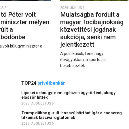
US 2.
2026. JÚNIUS 6.
rtó Péter volt
Mulatságba fordult a
yminiszter mélyen
magyar focibajnokság
últ a
közvetítési jogának
sbödönbe
aukciója, senki nem
jelentkezett
a volt külügyminiszter a
A politikusok, fene nagy
étvágyukban, a sportot is
bekebelezték.
TOP24
privátbankár
Lipcsei drónügy: nem egészen úgy történt, ahogy
először hitték
2026. AUGUSZTUS 6.
Trump dühbe gurult: hosszú börtönt ígér a hadsereg
titkainak kiszivárogtatóinak
2026. AUGUSZTUS 6.