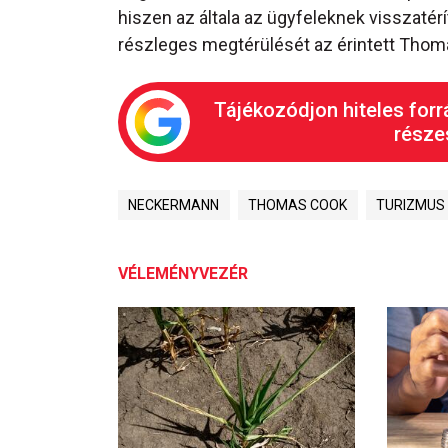
hiszen az általa az ügyfeleknek visszatér
részleges megtérülését az érintett Thoma
Tájékozódjon hiteles forr
részes
NECKERMANN
THOMAS COOK
TURIZMUS
VÉLEMÉNYVEZÉR