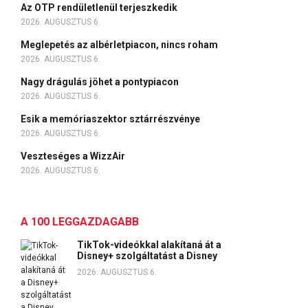
Az OTP rendületlenül terjeszkedik
2026. AUGUSZTUS 6.
Meglepetés az albérletpiacon, nincs roham
2026. AUGUSZTUS 6.
Nagy drágulás jöhet a pontypiacon
2026. AUGUSZTUS 6.
Esik a memóriaszektor sztárrészvénye
2026. AUGUSZTUS 6.
Veszteséges a WizzAir
2026. AUGUSZTUS 6.
A 100 LEGGAZDAGABB
TikTok-videókkal alakítaná át a
Disney+ szolgáltatást a Disney
2026. AUGUSZTUS 6.