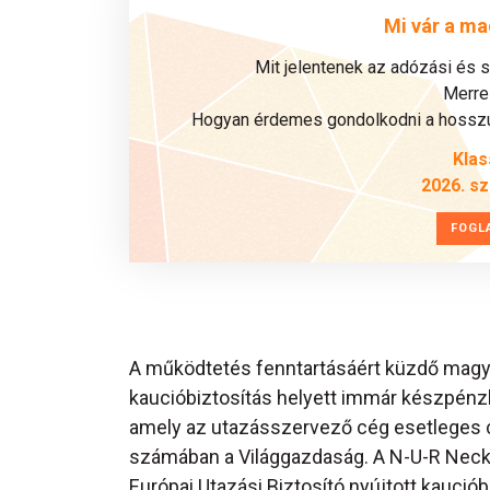
Mi vár a ma
Mit jelentenek az adózási és 
Merre 
Hogyan érdemes gondolkodni a hosszú 
Klas
2026. s
FOGL
A működtetés fenntartásáért küzdő magya
kaucióbiztosítás helyett immár készpénzlet
amely az utazásszervező cég esetleges cső
számában a Világgazdaság. A N-U-R Neck
Európai Utazási Biztosító nyújtott kauciób