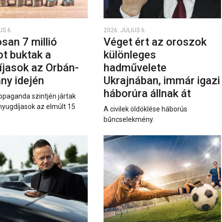
US 6.
2026. JÚLIUS 6.
san 7 millió
Véget ért az oroszok
ot buktak a
különleges
íjasok az Orbán-
hadművelete
ny idején
Ukrajnában, immár igazi
háborúra állnak át
opaganda szintjén jártak
nyugdíjasok az elmúlt 15
A civilek öldöklése háborús
bűncselekmény.