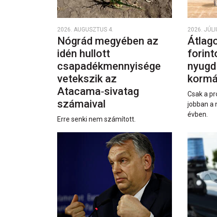
2026. AUGUSZTUS 4.
2026. JÚLI
Nógrád megyében az
Átlago
idén hullott
forint
csapadékmennyisége
nyugd
vetekszik az
kormá
Atacama‑sivatag
Csak a pr
számaival
jobban a 
évben.
Erre senki nem számított.