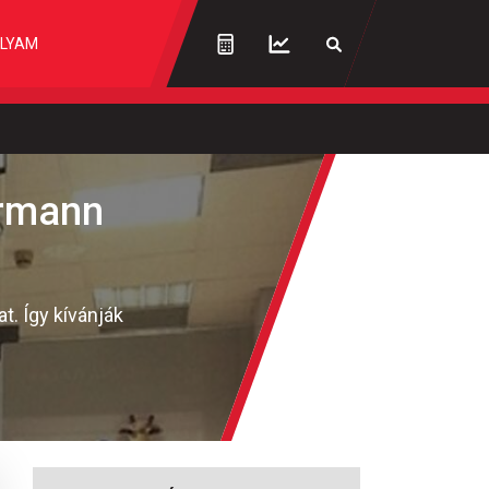
LYAM
ermann
t. Így kívánják