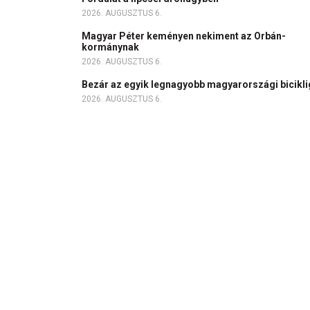
2026. AUGUSZTUS 6.
Magyar Péter keményen nekiment az Orbán-
kormánynak
2026. AUGUSZTUS 6.
Bezár az egyik legnagyobb magyarországi bicikl
2026. AUGUSZTUS 6.