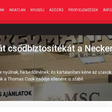
INK
INGATLAN
NYUGDÍJ
ADÓZÁS
PROFI ELEMZÉSEK
ÁRFO
át csődbiztosítékát a Neck
or nyúlnak, ha bedőlnének, és kártalanítani kéne az utasoka
k a Thomas Cook csődje ellenére is stabil.