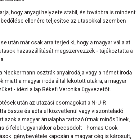
karja, hogy anyagi helyzete stabil, és továbbra is mindent
bedőlése ellenére teljesítse az utasokkal szemben
 után már csak arra terjed ki, hogy a magyar vállalat
utasok hazaszállítását megszervezzék - tájékoztatta a
a.
 a Neckermann osztrák anyairodája vagy a német iroda
miatt a magyar iroda által lekötött utakra, a magyar
ket - idézi a lap Békefi Veronika ügyvezetőt.
kötések után az utazási csomagokat a N-U-R
tta össze és adta el közvetlenül vagy viszonteladó
rt azok a magyar árualapba tartozó útnak minősülnek,
is ő felel. Ugyanakkor a becsődölt Thomas Cook
ások igénybevétele kapcsán a magyar cég is károsult,