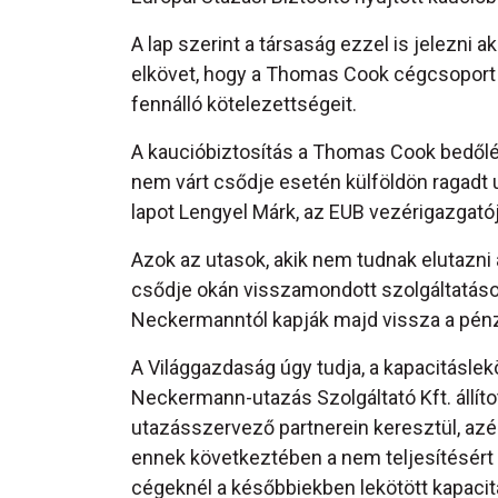
A lap szerint a társaság ezzel is jelezni a
elkövet, hogy a Thomas Cook cégcsoport 
fennálló kötelezettségeit.
A kaucióbiztosítás a Thomas Cook bedőlése
nem várt csődje esetén külföldön ragadt 
lapot Lengyel Márk, az EUB vezérigazgatój
Azok az utasok, akik nem tudnak elutazni
csődje okán visszamondott szolgáltatások 
Neckermanntól kapják majd vissza a pénzü
A Világgazdaság úgy tudja, a kapacitásle
Neckermann-utazás Szolgáltató Kft. állíto
utazásszervező partnerein keresztül, azé
ennek következtében a nem teljesítésért 
cégeknél a későbbiekben lekötött kapacit