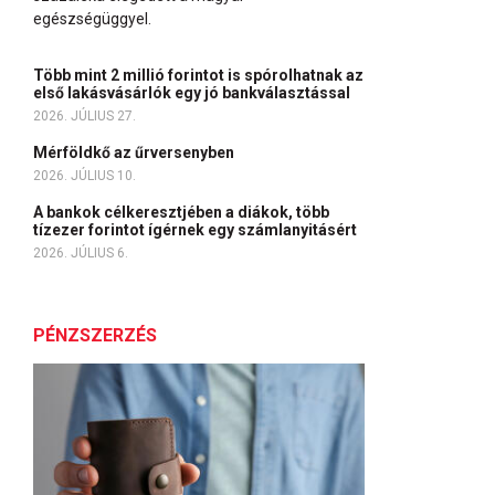
egészségüggyel.
Több mint 2 millió forintot is spórolhatnak az
első lakásvásárlók egy jó bankválasztással
2026. JÚLIUS 27.
Mérföldkő az űrversenyben
2026. JÚLIUS 10.
A bankok célkeresztjében a diákok, több
tízezer forintot ígérnek egy számlanyitásért
2026. JÚLIUS 6.
PÉNZSZERZÉS