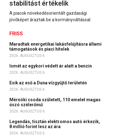
stabilitást értékelik
A piacok növekedésorientált gazdasági
jövőképet áraztak be a kormányváltással.
FRISS
Maradtak energetikai lakásfelújításra állami
támogatások és piaci hitelek
2026. AUGUSZTUS 6.
Ismét az egykori védett ár alatt a benzin
2026. AUGUSZTUS 6.
Esik az eső a Duna vízgyűjtő területén
2026. AUGUSZTUS 6.
Mérnöki csoda született, 110 emelet magas
úszó szélerőmű
2026. AUGUSZTUS 6.
Legendás, tisztán elektromos autó érkezik,
8 millió forint lesz az ára
2026. AUGUSZTUS 6.