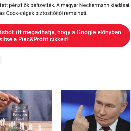
ített pénzt ők befizették. A magyar Neckermann kiadásai
s Cook-cégek biztosítóitól remélheti.
ásból: itt megadhatja, hogy a Google előnyben
ítse a Piac&Profit cikkeit!