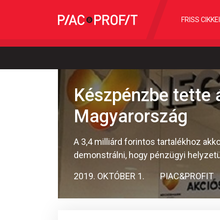
FRISS CIKKE
Készpénzbe tette 
Magyarország
A 3,4 milliárd forintos tartalékhoz akk
demonstrálni, hogy pénzügyi helyzetü
2019. OKTÓBER 1.
PIAC&PROFIT