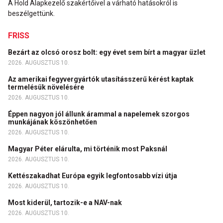
A Hold Alapkezelő szakértőivel a várható hatásokról is
beszélgettünk.
FRISS
Bezárt az olcsó orosz bolt: egy évet sem bírt a magyar üzlet
2026. AUGUSZTUS 10.
Az amerikai fegyvergyártók utasításszerű kérést kaptak
termelésük növelésére
2026. AUGUSZTUS 10.
Éppen nagyon jól állunk árammal a napelemek szorgos
munkájának köszönhetően
2026. AUGUSZTUS 10.
Magyar Péter elárulta, mi történik most Paksnál
2026. AUGUSZTUS 10.
Kettészakadhat Európa egyik legfontosabb vízi útja
2026. AUGUSZTUS 10.
Most kiderül, tartozik-e a NAV-nak
2026. AUGUSZTUS 10.