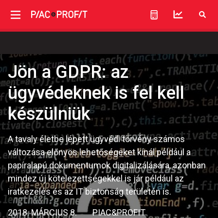
Jön a GDPR: az
ügyvédeknek is fel kell
készülniük
A tavaly életbe lépett ügyvédi törvény számos
változása előnyös lehetőségeket kínál például a
papíralapú dokumentumok digitalizálására, azonban
mindez új kötelezettségekkel is jár például az
iratkezelés és az IT biztonság területén is.
2018. MÁRCIUS 8.
PIAC&PROFIT