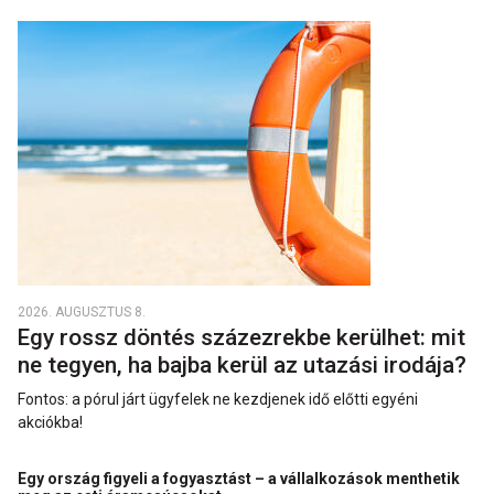
2026. AUGUSZTUS 8.
Egy rossz döntés százezrekbe kerülhet: mit
ne tegyen, ha bajba kerül az utazási irodája?
Fontos: a pórul járt ügyfelek ne kezdjenek idő előtti egyéni
akciókba!
Egy ország figyeli a fogyasztást – a vállalkozások menthetik