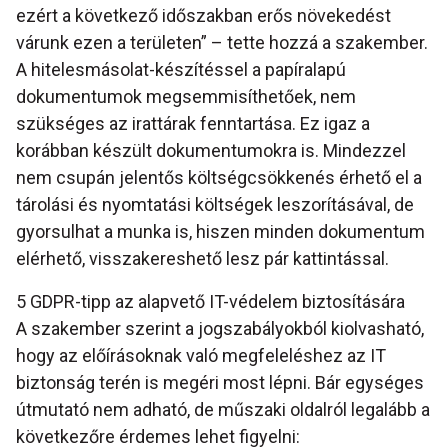
ezért a következő időszakban erős növekedést
várunk ezen a területen” – tette hozzá a szakember.
A hitelesmásolat-készítéssel a papíralapú
dokumentumok megsemmisíthetőek, nem
szükséges az irattárak fenntartása. Ez igaz a
korábban készült dokumentumokra is. Mindezzel
nem csupán jelentős költségcsökkenés érhető el a
tárolási és nyomtatási költségek leszorításával, de
gyorsulhat a munka is, hiszen minden dokumentum
elérhető, visszakereshető lesz pár kattintással.
5 GDPR-tipp az alapvető IT-védelem biztosítására
A szakember szerint a jogszabályokból kiolvasható,
hogy az előírásoknak való megfeleléshez az IT
biztonság terén is megéri most lépni. Bár egységes
útmutató nem adható, de műszaki oldalról legalább a
következőre érdemes lehet figyelni: