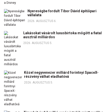
Nyereségbe fordult Tibor Dávid építőipari
vállalata
2026. AUGUSZTUS 6.
Lakásokat vásárolt luxusbirtoka mögött a fiatal
ausztrál milliárdos
2026. AUGUSZTUS 5.
Közel negyvenezer milliárd forintnyi SpaceX-
részvény válhat eladhatóvá
2026. AUGUSZTUS 5.