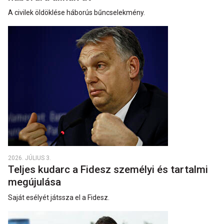
A civilek öldöklése háborús bűncselekmény.
2026. JÚLIUS 3.
Teljes kudarc a Fidesz személyi és tartalmi
megújulása
Saját esélyét játssza el a Fidesz.