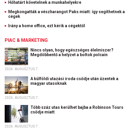
Hőhatárt követelnek a munkahelyekre
Megkongatták a vészharangot Paks miatt: így segíthetnek a
cégek
Irány a home office, ezt kérik a cégektől
PIAC & MARKETING
Nincs olyan, hogy egészséges élelmiszer?
Megdöbbentő a helyzet a boltok polcain
2026. AUGUSZTUS 7.
A külföldi utazási iroda csődje után üzentek a
magyar utasoknak
2026. AUGUSZTUS 7.
Több száz utas kerülhet bajba a Robinson Tours
csődje miatt
2026. AUGUSZTUS 7.