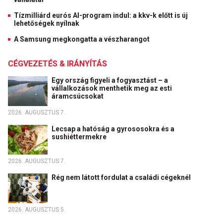
Tízmilliárd eurós AI-program indul: a kkv-k előtt is új
lehetőségek nyílnak
A Samsung megkongatta a vészharangot
CÉGVEZETÉS & IRÁNYÍTÁS
Egy ország figyeli a fogyasztást – a
vállalkozások menthetik meg az esti
áramcsúcsokat
2026. AUGUSZTUS 7.
Lecsap a hatóság a gyrososokra és a
sushiéttermekre
2026. AUGUSZTUS 7.
Rég nem látott fordulat a családi cégeknél
2026. AUGUSZTUS 5.