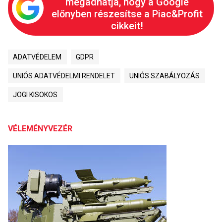
megadhatja, hogy a Google
előnyben részesítse a Piac&Profit
cikkeit!
ADATVÉDELEM
GDPR
UNIÓS ADATVÉDELMI RENDELET
UNIÓS SZABÁLYOZÁS
JOGI KISOKOS
VÉLEMÉNYVEZÉR