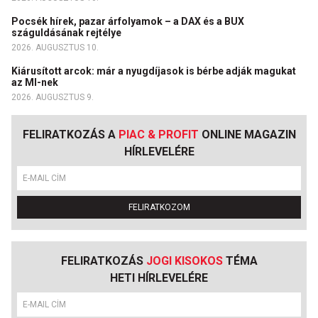
Pocsék hírek, pazar árfolyamok – a DAX és a BUX
száguldásának rejtélye
2026. AUGUSZTUS 10.
Kiárusított arcok: már a nyugdíjasok is bérbe adják magukat
az MI-nek
2026. AUGUSZTUS 9.
FELIRATKOZÁS A
PIAC & PROFIT
ONLINE MAGAZIN
HÍRLEVELÉRE
FELIRATKOZOM
FELIRATKOZÁS
JOGI KISOKOS
TÉMA
HETI HÍRLEVELÉRE