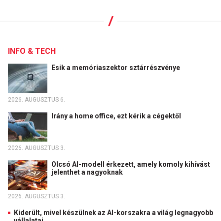
INFO & TECH
Esik a memóriaszektor sztárrészvénye
2026. AUGUSZTUS 6.
Irány a home office, ezt kérik a cégektől
2026. AUGUSZTUS 3.
Olcsó AI-modell érkezett, amely komoly kihívást
jelenthet a nagyoknak
2026. AUGUSZTUS 3.
Kiderült, mivel készülnek az AI-korszakra a világ legnagyobb
vállalatai