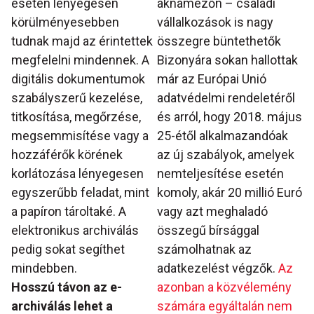
esetén lényegesen
aknamezőn – családi
körülményesebben
vállalkozások is nagy
tudnak majd az érintettek
összegre büntethetők
megfelelni mindennek. A
Bizonyára sokan hallottak
digitális dokumentumok
már az Európai Unió
szabályszerű kezelése,
adatvédelmi rendeletéről
titkosítása, megőrzése,
és arról, hogy 2018. május
megsemmisítése vagy a
25-étől alkalmazandóak
hozzáférők körének
az új szabályok, amelyek
korlátozása lényegesen
nemteljesítése esetén
egyszerűbb feladat, mint
komoly, akár 20 millió Euró
a papíron tároltaké. A
vagy azt meghaladó
elektronikus archiválás
összegű bírsággal
pedig sokat segíthet
számolhatnak az
mindebben.
adatkezelést végzők.
Az
Hosszú távon az e-
azonban a közvélemény
archiválás lehet a
számára egyáltalán nem