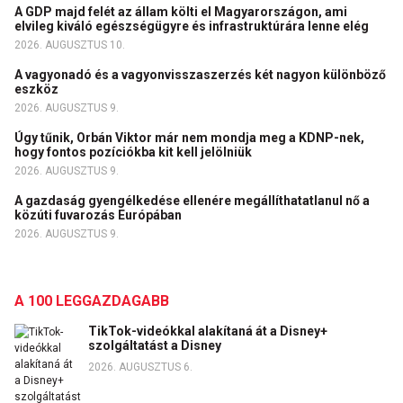
A GDP majd felét az állam költi el Magyarországon, ami
elvileg kiváló egészségügyre és infrastruktúrára lenne elég
2026. AUGUSZTUS 10.
A vagyonadó és a vagyonvisszaszerzés két nagyon különböző
eszköz
2026. AUGUSZTUS 9.
Úgy tűnik, Orbán Viktor már nem mondja meg a KDNP-nek,
hogy fontos pozíciókba kit kell jelölniük
2026. AUGUSZTUS 9.
A gazdaság gyengélkedése ellenére megállíthatatlanul nő a
közúti fuvarozás Európában
2026. AUGUSZTUS 9.
A 100 LEGGAZDAGABB
TikTok-videókkal alakítaná át a Disney+
szolgáltatást a Disney
2026. AUGUSZTUS 6.