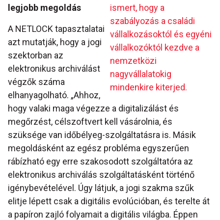
legjobb megoldás
ismert, hogy a
szabályozás a családi
A NETLOCK tapasztalatai
vállalkozásoktól és egyéni
azt mutatják, hogy a jogi
vállalkozóktól kezdve a
szektorban az
nemzetközi
elektronikus archiválást
nagyvállalatokig
végzők száma
mindenkire kiterjed.
elhanyagolható. „Ahhoz,
hogy valaki maga végezze a digitalizálást és
megőrzést, célszoftvert kell vásárolnia, és
szüksége van időbélyeg-szolgáltatásra is. Másik
megoldásként az egész probléma egyszerűen
rábízható egy erre szakosodott szolgáltatóra az
elektronikus archiválás szolgáltatásként történő
igénybevételével. Úgy látjuk, a jogi szakma szűk
elitje lépett csak a digitális evolúcióban, és terelte át
a papíron zajló folyamait a digitális világba. Éppen