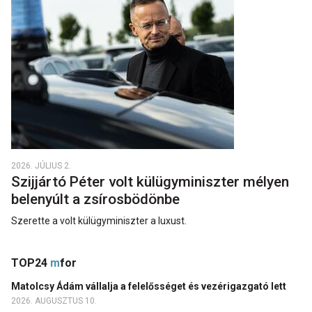
2026. JÚLIUS 2.
Szijjártó Péter volt külügyminiszter mélyen
belenyúlt a zsírosbödönbe
Szerette a volt külügyminiszter a luxust.
TOP24
m
for
Matolcsy Ádám vállalja a felelősséget és vezérigazgató lett
2026. AUGUSZTUS 10.