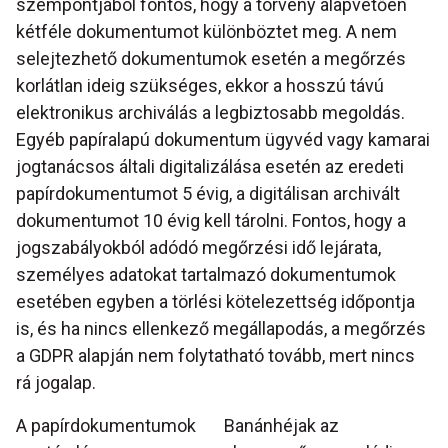
szempontjából fontos, hogy a törvény alapvetően
kétféle dokumentumot különböztet meg. A nem
selejtezhető dokumentumok esetén a megőrzés
korlátlan ideig szükséges, ekkor a hosszú távú
elektronikus archiválás a legbiztosabb megoldás.
Egyéb papíralapú dokumentum ügyvéd vagy kamarai
jogtanácsos általi digitalizálása esetén az eredeti
papírdokumentumot 5 évig, a digitálisan archivált
dokumentumot 10 évig kell tárolni. Fontos, hogy a
jogszabályokból adódó megőrzési idő lejárata,
személyes adatokat tartalmazó dokumentumok
esetében egyben a törlési kötelezettség időpontja
is, és ha nincs ellenkező megállapodás, a megőrzés
a GDPR alapján nem folytatható tovább, mert nincs
rá jogalap.
A papírdokumentumok
Banánhéjak az