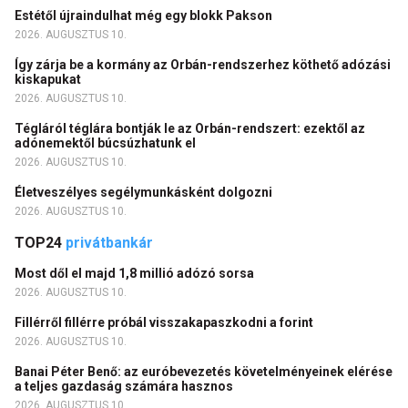
Estétől újraindulhat még egy blokk Pakson
2026. AUGUSZTUS 10.
Így zárja be a kormány az Orbán-rendszerhez köthető adózási
kiskapukat
2026. AUGUSZTUS 10.
Tégláról téglára bontják le az Orbán-rendszert: ezektől az
adónemektől búcsúzhatunk el
2026. AUGUSZTUS 10.
Életveszélyes segélymunkásként dolgozni
2026. AUGUSZTUS 10.
TOP24
privátbankár
Most dől el majd 1,8 millió adózó sorsa
2026. AUGUSZTUS 10.
Fillérről fillérre próbál visszakapaszkodni a forint
2026. AUGUSZTUS 10.
Banai Péter Benő: az euróbevezetés követelményeinek elérése
a teljes gazdaság számára hasznos
2026. AUGUSZTUS 10.