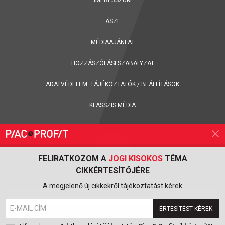
IMPRESSZUM
ÁSZF
MÉDIAAJÁNLAT
HOZZÁSZÓLÁSI SZABÁLYZAT
ADATVÉDELEM:
TÁJÉKOZTATÓK
/
BEÁLLÍTÁSOK
KLASSZIS MÉDIA
FELIRATKOZOM A
JOGI KISOKOS
TÉMA
CIKKÉRTESÍTŐJÉRE
FELIRATKOZÁS A PIAC & PROFIT ONLINE MAGAZIN HÍRLEVELÉRE
A megjelenő új cikkekről tájékoztatást kérek
ÉRTESÍTÉST KÉREK
FELIRATKOZOM