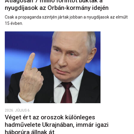
Átlagosan 7 millió forintot buktak a
nyugdíjasok az Orbán-kormány idején
Csak a propaganda szintjén jártak jobban a nyugdíjasok az elmúlt
15 évben.
2026. JÚLIUS 6.
Véget ért az oroszok különleges
hadművelete Ukrajnában, immár igazi
háborúra állnak át