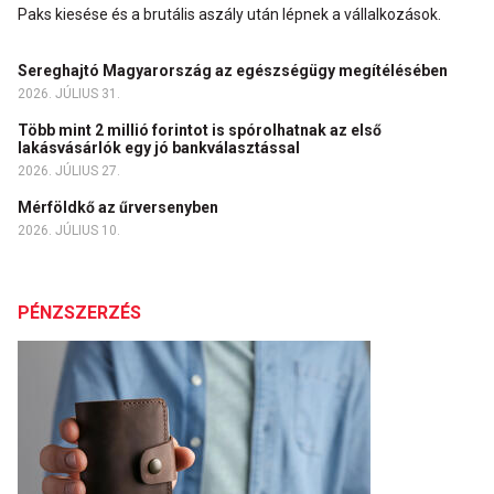
Paks kiesése és a brutális aszály után lépnek a vállalkozások.
Sereghajtó Magyarország az egészségügy megítélésében
2026. JÚLIUS 31.
Több mint 2 millió forintot is spórolhatnak az első
lakásvásárlók egy jó bankválasztással
2026. JÚLIUS 27.
Mérföldkő az űrversenyben
2026. JÚLIUS 10.
PÉNZSZERZÉS