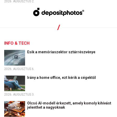
2026. AUGUSZTUS 2.
INFO & TECH
Esik a memóriaszektor sztárrészvénye
2026. AUGUSZTUS 6.
Irány a home office, ezt kérik a cégektől
2026. AUGUSZTUS 3.
Olcsó AI-modell érkezett, amely komoly kihívást
jelenthet a nagyoknak