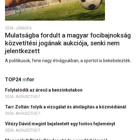
2026. JÚNIUS 6.
Mulatságba fordult a magyar focibajnokság
közvetítési jogának aukciója, senki nem
jelentkezett
A politikusok, fene nagy étvágyukban, a sportot is bekebelezték.
TOP24
m
for
Folytatódik az áreső a benzinkutakon
2026. AUGUSZTUS 7.
Tarr Zoltán: folyik a vizsgálat és átvilágítás a közmédiánál
2026. AUGUSZTUS 7.
Vitézy Dávid megint bejelentett egy fontos fejleményt
2026. AUGUSZTUS 7.