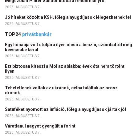
Megszólalt Pintér Sándor utóda a rendőrhiányról
2026. AUGUSZTUS 7.
Jó híreket közölt a KSH, főleg a nyugdíjasok lélegezhetnek fel
2026. AUGUSZTUS 7.
TOP24
privátbankár
Egy hónapja volt utoljára ilyen olcsó a benzin, szombattól még
kevesebbe kerül
2026. AUGUSZTUS 7.
Ezt biztosan kiteszi a Mol az ablakba: évek óta nem történt
ilyen
2026. AUGUSZTUS 7.
Tehetetlenek voltak az ukránok, célba találtak az orosz
drónok
2026. AUGUSZTUS 7.
Satuféket nyomott az infláció, főleg a nyugdíjasok jártak jól
2026. AUGUSZTUS 7.
Váratlanul nagyot gyengült a forint
2026. AUGUSZTUS 7.