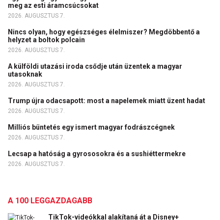
meg az esti áramcsúcsokat
2026. AUGUSZTUS 7.
Nincs olyan, hogy egészséges élelmiszer? Megdöbbentő a
helyzet a boltok polcain
2026. AUGUSZTUS 7.
A külföldi utazási iroda csődje után üzentek a magyar
utasoknak
2026. AUGUSZTUS 7.
Trump újra odacsapott: most a napelemek miatt üzent hadat
2026. AUGUSZTUS 7.
Milliós büntetés egy ismert magyar fodrászcégnek
2026. AUGUSZTUS 7.
Lecsap a hatóság a gyrososokra és a sushiéttermekre
2026. AUGUSZTUS 7.
A 100 LEGGAZDAGABB
TikTok-videókkal alakítaná át a Disney+