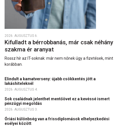
2026. AUGUSZTUS 6.
Kifulladt a bérrobbanás, már csak néhány
szakma ér aranyat
Rossz hír az IT-soknak: már nem nőnek úgy a fizetések, mint
korábban.
Elindult a kamatverseny: újabb csökkentés jött a
lakáshiteleknél
2026. AUGUSZTUS 4.
Sok családnak jelenthet mentőövet ez a kevéssé ismert
pénzügyi megoldás
2026. AUGUSZTUS 3.
Óriási különbség van a frissdiplomások elhelyezkedési
esélyei között