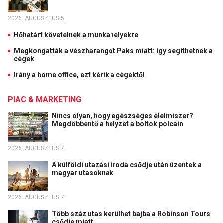
2026. AUGUSZTUS 5.
Hőhatárt követelnek a munkahelyekre
Megkongatták a vészharangot Paks miatt: így segíthetnek a
cégek
Irány a home office, ezt kérik a cégektől
PIAC & MARKETING
Nincs olyan, hogy egészséges élelmiszer?
Megdöbbentő a helyzet a boltok polcain
2026. AUGUSZTUS 7.
A külföldi utazási iroda csődje után üzentek a
magyar utasoknak
2026. AUGUSZTUS 7.
Több száz utas kerülhet bajba a Robinson Tours
csődje miatt