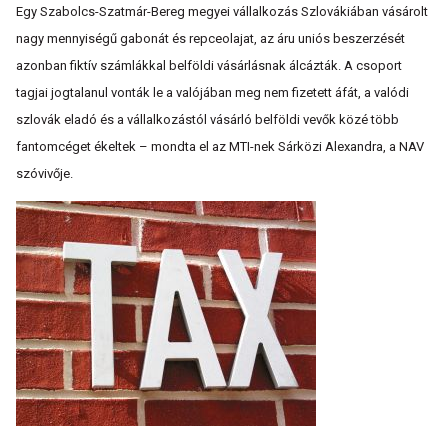
Egy Szabolcs-Szatmár-Bereg megyei vállalkozás Szlovákiában vásárolt
nagy mennyiségű gabonát és repceolajat, az áru uniós beszerzését
azonban fiktív számlákkal belföldi vásárlásnak álcázták. A csoport
tagjai jogtalanul vonták le a valójában meg nem fizetett áfát, a valódi
szlovák eladó és a vállalkozástól vásárló belföldi vevők közé több
fantomcéget ékeltek – mondta el az MTI-nek Sárközi Alexandra, a NAV
szóvivője.