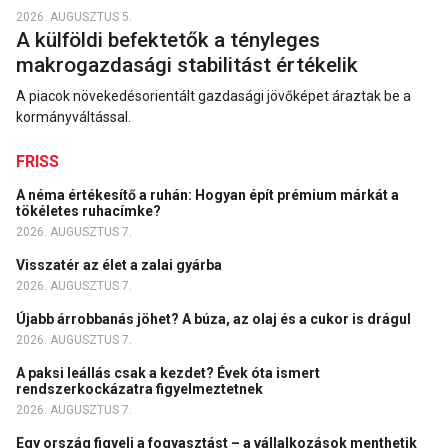
2026. AUGUSZTUS 5.
A külföldi befektetők a tényleges
makrogazdasági stabilitást értékelik
A piacok növekedésorientált gazdasági jövőképet áraztak be a
kormányváltással.
FRISS
A néma értékesítő a ruhán: Hogyan épít prémium márkát a
tökéletes ruhacímke?
2026. AUGUSZTUS 7.
Visszatér az élet a zalai gyárba
2026. AUGUSZTUS 7.
Újabb árrobbanás jöhet? A búza, az olaj és a cukor is drágul
2026. AUGUSZTUS 7.
A paksi leállás csak a kezdet? Évek óta ismert
rendszerkockázatra figyelmeztetnek
2026. AUGUSZTUS 7.
Egy ország figyeli a fogyasztást – a vállalkozások menthetik