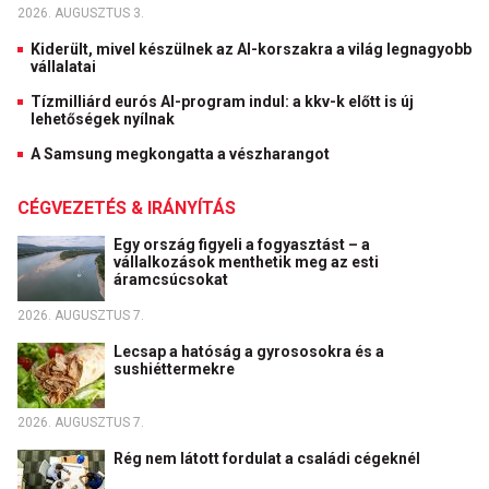
2026. AUGUSZTUS 3.
Kiderült, mivel készülnek az AI-korszakra a világ legnagyobb
vállalatai
Tízmilliárd eurós AI-program indul: a kkv-k előtt is új
lehetőségek nyílnak
A Samsung megkongatta a vészharangot
CÉGVEZETÉS & IRÁNYÍTÁS
Egy ország figyeli a fogyasztást – a
vállalkozások menthetik meg az esti
áramcsúcsokat
2026. AUGUSZTUS 7.
Lecsap a hatóság a gyrososokra és a
sushiéttermekre
2026. AUGUSZTUS 7.
Rég nem látott fordulat a családi cégeknél