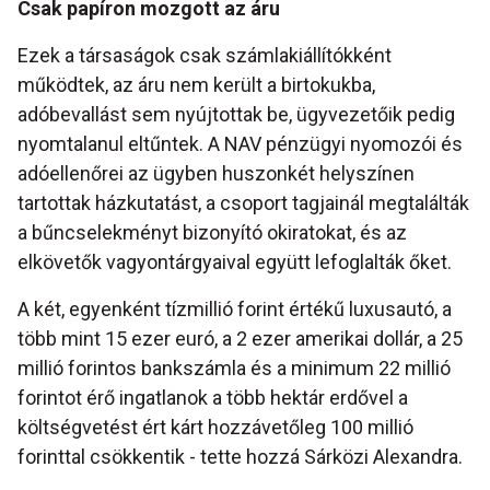
Csak papíron mozgott az áru
Ezek a társaságok csak számlakiállítókként
működtek, az áru nem került a birtokukba,
adóbevallást sem nyújtottak be, ügyvezetőik pedig
nyomtalanul eltűntek. A NAV pénzügyi nyomozói és
adóellenőrei az ügyben huszonkét helyszínen
tartottak házkutatást, a csoport tagjainál megtalálták
a bűncselekményt bizonyító okiratokat, és az
elkövetők vagyontárgyaival együtt lefoglalták őket.
A két, egyenként tízmillió forint értékű luxusautó, a
több mint 15 ezer euró, a 2 ezer amerikai dollár, a 25
millió forintos bankszámla és a minimum 22 millió
forintot érő ingatlanok a több hektár erdővel a
költségvetést ért kárt hozzávetőleg 100 millió
forinttal csökkentik - tette hozzá Sárközi Alexandra.