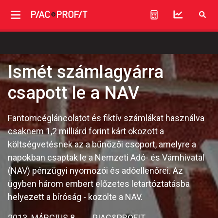
Ismét számlagyárra
csapott le a NAV
Fantomcégláncolatot és fiktív számlákat használva
csaknem 1,2 milliárd forint kárt okozott a
költségvetésnek az a bűnözői csoport, amelyre a
napokban csaptak le a Nemzeti Adó- és Vámhivatal
(NAV) pénzügyi nyomozói és adóellenőrei. Az
ügyben három embert előzetes letartóztatásba
helyezett a bíróság - közölte a NAV.
2013. MÁRCIUS 8.
PIAC&PROFIT