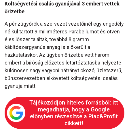
Költségvetési csalás gyanújával 3 embert vettek
őrizetbe
A pénzügyőrök a szervezet vezetőinél egy engedély
nélkül tartott 9 milliméteres Parabellumot és ötven
éles lőszer találtak, továbbá 8 gramm
kábítószergyanús anyag is előkerült a
házkutatáskor. Az ügyben őrizetbe vett három
embert a bíróság előzetes letartóztatásba helyezte
különösen nagy vagyoni hátrányt okozó, üzletszerű,
bűnszervezetben elkövetett költségvetési csalás
gyanúja miatt.
Tájékozódjon hiteles forrásból: itt
megadhatja, hogy a Google
előnyben részesítse a Piac&Profit
cikkeit!