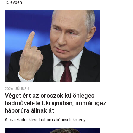
15 évben.
2026. JÚLIUS 6.
Véget ért az oroszok különleges
hadművelete Ukrajnában, immár igazi
háborúra állnak át
A civilek öldöklése háborús bűncselekmény.