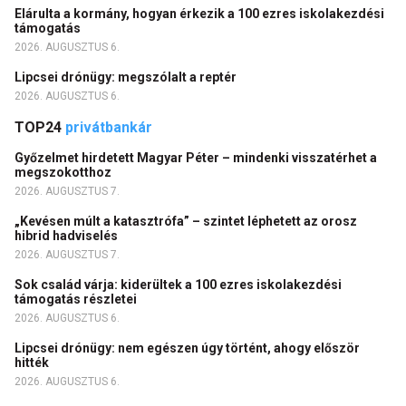
Elárulta a kormány, hogyan érkezik a 100 ezres iskolakezdési
támogatás
2026. AUGUSZTUS 6.
Lipcsei drónügy: megszólalt a reptér
2026. AUGUSZTUS 6.
TOP24
privátbankár
Győzelmet hirdetett Magyar Péter – mindenki visszatérhet a
megszokotthoz
2026. AUGUSZTUS 7.
„Kevésen múlt a katasztrófa” – szintet léphetett az orosz
hibrid hadviselés
2026. AUGUSZTUS 7.
Sok család várja: kiderültek a 100 ezres iskolakezdési
támogatás részletei
2026. AUGUSZTUS 6.
Lipcsei drónügy: nem egészen úgy történt, ahogy először
hitték
2026. AUGUSZTUS 6.