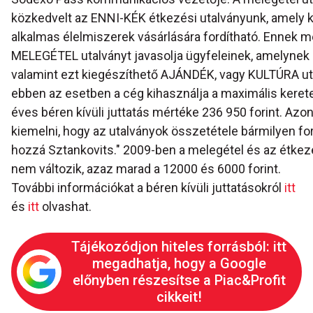
közkedvelt az ENNI-KÉK étkezési utalványunk, amely 
alkalmas élelmiszerek vásárlására fordítható. Ennek m
MELEGÉTEL utalványt javasolja ügyfeleinek, amelynek 
valamint ezt kiegészíthető AJÁNDÉK, vagy KULTÚRA u
ebben az esetben a cég kihasználja a maximális keret
éves béren kívüli juttatás mértéke 236 950 forint. Az
kiemelni, hogy az utalványok összetétele bármilyen for
hozzá Sztankovits." 2009-ben a melegétel és az étkezé
nem változik, azaz marad a 12000 és 6000 forint.
További információkat a béren kívüli juttatásokról
itt
és
itt
olvashat.
Tájékozódjon hiteles forrásból: itt
megadhatja, hogy a Google
előnyben részesítse a Piac&Profit
cikkeit!