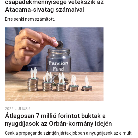
csapadékmennyisége vetekszik az
Atacama‑sivatag számaival
Erre senki nem számított.
2026. JÚLIUS 6.
Átlagosan 7 millió forintot buktak a
nyugdíjasok az Orbán-kormány idején
Csak a propaganda szintjén jártak jobban a nyugdíjasok az elmúlt