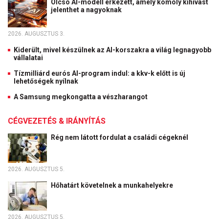
Olcsó AI-modell érkezett, amely komoly kihívást
jelenthet a nagyoknak
2026. AUGUSZTUS 3.
Kiderült, mivel készülnek az AI-korszakra a világ legnagyobb
vállalatai
Tízmilliárd eurós AI-program indul: a kkv-k előtt is új
lehetőségek nyílnak
A Samsung megkongatta a vészharangot
CÉGVEZETÉS & IRÁNYÍTÁS
Rég nem látott fordulat a családi cégeknél
2026. AUGUSZTUS 5.
Hőhatárt követelnek a munkahelyekre
2026. AUGUSZTUS 5.