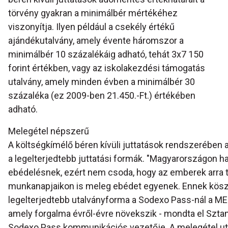
törvény gyakran a minimálbér mértékéhez
viszonyítja. Ilyen például a csekély értékű
ajándékutalvány, amely évente háromszor a
minimálbér 10 százalékáig adható, tehát 3x7 150
forint értékben, vagy az iskolakezdési támogatás
utalvány, amely minden évben a minimálbér 30
százaléka (ez 2009-ben 21.450.-Ft.) értékében
adható.
Melegétel népszerű
A költségkímélő béren kívüli juttatások rendszerében 
a legelterjedtebb juttatási formák. "Magyarországon h
ebédelésnek, ezért nem csoda, hogy az emberek arra 
munkanapjaikon is meleg ebédet egyenek. Ennek kös
legelterjedtebb utalványforma a Sodexo Pass-nál a M
amely forgalma évről-évre növekszik - mondta el Szta
Sodexo Pass kommunikációs vezetője. A melegétel ut