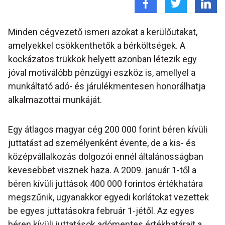
Minden cégvezető ismeri azokat a kerülőutakat,
amelyekkel csökkenthetők a bérköltségek. A
kockázatos trükkök helyett azonban létezik egy
jóval motiválóbb pénzügyi eszköz is, amellyel a
munkáltató adó- és járulékmentesen honorálhatja
alkalmazottai munkáját.
Egy átlagos magyar cég 200 000 forint béren kívüli
juttatást ad személyenként évente, de a kis- és
középvállalkozás dolgozói ennél általánosságban
kevesebbet visznek haza. A 2009. január 1-től a
béren kívüli juttások 400 000 forintos értékhatára
megszűnik, ugyanakkor egyedi korlátokat vezettek
be egyes juttatásokra február 1-jétől. Az egyes
béren kívüli juttatások adómentes értékhatárait a