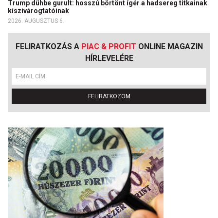
Trump dühbe gurult: hosszú börtönt ígér a hadsereg titkainak
kiszivárogtatóinak
2026. AUGUSZTUS 6.
FELIRATKOZÁS A
PIAC & PROFIT
ONLINE MAGAZIN
HÍRLEVELÉRE
FELIRATKOZOM