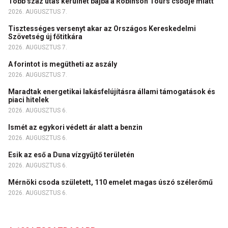
Több száz utas kerülhet bajba a Robinson Tours csődje miatt
2026. AUGUSZTUS 7.
Tisztességes versenyt akar az Országos Kereskedelmi
Szövetség új főtitkára
2026. AUGUSZTUS 7.
A forintot is megütheti az aszály
2026. AUGUSZTUS 7.
Maradtak energetikai lakásfelújításra állami támogatások és
piaci hitelek
2026. AUGUSZTUS 6.
Ismét az egykori védett ár alatt a benzin
2026. AUGUSZTUS 6.
Esik az eső a Duna vízgyűjtő területén
2026. AUGUSZTUS 6.
Mérnöki csoda született, 110 emelet magas úszó szélerőmű
2026. AUGUSZTUS 6.