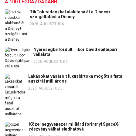
A 100 LEGGAZDAGABB
TikTok-videókkal alakítaná át a Disney+
szolgáltatást a Disney
2026. AUGUSZTUS 6.
Nyereségbe fordult Tibor Dávid építőipari
vállalata
2026. AUGUSZTUS 6.
Lakásokat vásárolt luxusbirtoka mögött a fiatal
ausztrál milliárdos
2026. AUGUSZTUS 5.
Közel negyvenezer milliárd forintnyi SpaceX-
részvény válhat eladhatóvá