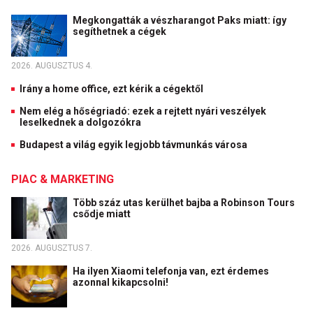
Megkongatták a vészharangot Paks miatt: így
segíthetnek a cégek
2026. AUGUSZTUS 4.
Irány a home office, ezt kérik a cégektől
Nem elég a hőségriadó: ezek a rejtett nyári veszélyek
leselkednek a dolgozókra
Budapest a világ egyik legjobb távmunkás városa
PIAC & MARKETING
Több száz utas kerülhet bajba a Robinson Tours
csődje miatt
2026. AUGUSZTUS 7.
Ha ilyen Xiaomi telefonja van, ezt érdemes
azonnal kikapcsolni!