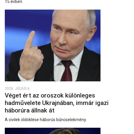
15 évben.
2026. JÚLIUS 6.
Véget ért az oroszok különleges
hadművelete Ukrajnában, immár igazi
háborúra állnak át
A civilek öldöklése háborús bűncselekmény.