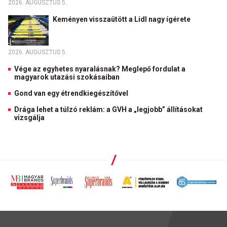
2026. AUGUSZTUS 5.
Keményen visszaütött a Lidl nagy ígérete
2026. AUGUSZTUS 5.
Vége az egyhetes nyaralásnak? Meglepő fordulat a
magyarok utazási szokásaiban
Gond van egy étrendkiegészítővel
Drága lehet a túlzó reklám: a GVH a „legjobb” állításokat
vizsgálja