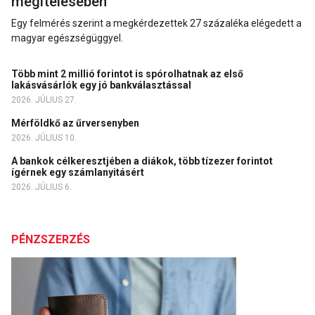
megítélésében
Egy felmérés szerint a megkérdezettek 27 százaléka elégedett a
magyar egészségüggyel.
Több mint 2 millió forintot is spórolhatnak az első
lakásvásárlók egy jó bankválasztással
2026. JÚLIUS 27.
Mérföldkő az űrversenyben
2026. JÚLIUS 10.
A bankok célkeresztjében a diákok, több tízezer forintot
ígérnek egy számlanyitásért
2026. JÚLIUS 6.
PÉNZSZERZÉS