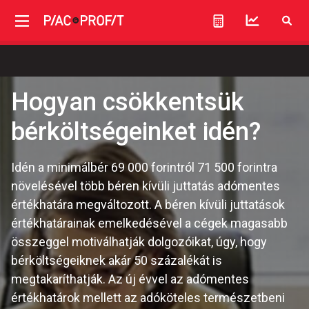
Hogyan csökkentsük
bérköltségeinket idén?
Idén a minimálbér 69 000 forintról 71 500 forintra
növelésével több béren kívüli juttatás adómentes
értékhatára megváltozott. A béren kívüli juttatások
értékhatárainak emelkedésével a cégek magasabb
összeggel motiválhatják dolgozóikat, úgy, hogy
bérköltségeiknek akár 50 százalékát is
megtakaríthatják. Az új évvel az adómentes
értékhatárok mellett az adóköteles természetbeni