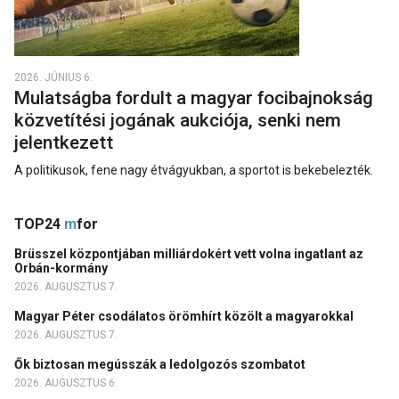
2026. JÚNIUS 6.
Mulatságba fordult a magyar focibajnokság
közvetítési jogának aukciója, senki nem
jelentkezett
A politikusok, fene nagy étvágyukban, a sportot is bekebelezték.
TOP24
m
for
Brüsszel központjában milliárdokért vett volna ingatlant az
Orbán-kormány
2026. AUGUSZTUS 7.
Magyar Péter csodálatos örömhírt közölt a magyarokkal
2026. AUGUSZTUS 7.
Ők biztosan megússzák a ledolgozós szombatot
2026. AUGUSZTUS 6.