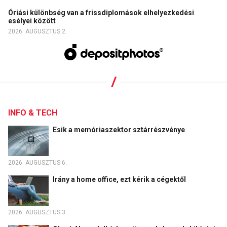
Óriási különbség van a frissdiplomások elhelyezkedési
esélyei között
2026. AUGUSZTUS 2.
INFO & TECH
Esik a memóriaszektor sztárrészvénye
2026. AUGUSZTUS 6.
Irány a home office, ezt kérik a cégektől
2026. AUGUSZTUS 3.