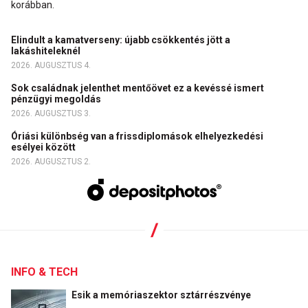
korábban.
Elindult a kamatverseny: újabb csökkentés jött a
lakáshiteleknél
2026. AUGUSZTUS 4.
Sok családnak jelenthet mentőövet ez a kevéssé ismert
pénzügyi megoldás
2026. AUGUSZTUS 3.
Óriási különbség van a frissdiplomások elhelyezkedési
esélyei között
2026. AUGUSZTUS 2.
INFO & TECH
Esik a memóriaszektor sztárrészvénye