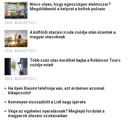
Nincs olyan, hogy egészséges élelmiszer?
Megdöbbentő a helyzet a boltok polcain
2026. AUGUSZTUS 7.
A külföldi utazási iroda csődje után üzentek a
magyar utasoknak
2026. AUGUSZTUS 7.
Több száz utas kerülhet bajba a Robinson Tours
csődje miatt
2026. AUGUSZTUS 7.
Ha ilyen Xiaomi telefonja van, ezt érdemes azonnal
kikapcsolni!
Keményen visszaütött a Lidl nagy ígérete
Vége az egyhetes nyaralásnak? Meglepő fordulat a
magyarok utazási szokásaiban