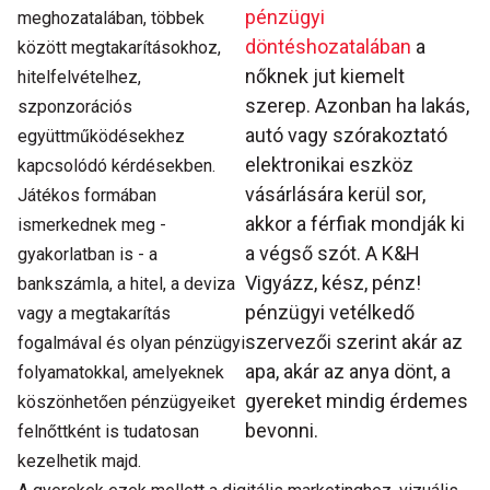
pénzügyi
meghozatalában, többek
döntéshozatalában
a
között megtakarításokhoz,
nőknek jut kiemelt
hitelfelvételhez,
szerep. Azonban ha lakás,
szponzorációs
autó vagy szórakoztató
együttműködésekhez
elektronikai eszköz
kapcsolódó kérdésekben.
vásárlására kerül sor,
Játékos formában
akkor a férfiak mondják ki
ismerkednek meg -
a végső szót. A K&H
gyakorlatban is - a
Vigyázz, kész, pénz!
bankszámla, a hitel, a deviza
pénzügyi vetélkedő
vagy a megtakarítás
szervezői szerint akár az
fogalmával és olyan pénzügyi
apa, akár az anya dönt, a
folyamatokkal, amelyeknek
gyereket mindig érdemes
köszönhetően pénzügyeiket
bevonni.
felnőttként is tudatosan
kezelhetik majd.