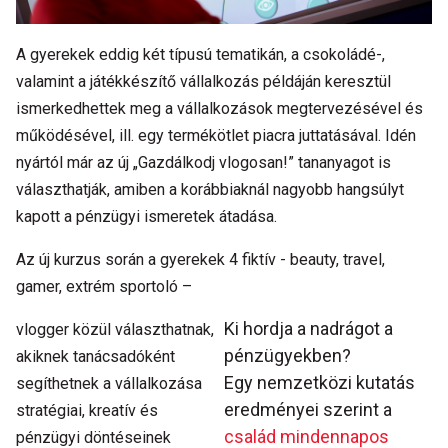
A gyerekek eddig két típusú tematikán, a csokoládé-,
valamint a játékkészítő vállalkozás példáján keresztül
ismerkedhettek meg a vállalkozások megtervezésével és
működésével, ill. egy termékötlet piacra juttatásával. Idén
nyártól már az új „Gazdálkodj vlogosan!” tananyagot is
választhatják, amiben a korábbiaknál nagyobb hangsúlyt
kapott a pénzügyi ismeretek átadása.
Az új kurzus során a gyerekek 4 fiktív - beauty, travel,
gamer, extrém sportoló –
Ki hordja a nadrágot a
vlogger közül választhatnak,
pénzügyekben?
akiknek tanácsadóként
Egy nemzetközi kutatás
segíthetnek a vállalkozása
eredményei szerint a
stratégiai, kreatív és
család mindennapos
pénzügyi döntéseinek