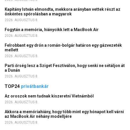
Kapitány István elmondta, mekkora arányban vettek részt az
önkéntes spórolásban a magyarok
2026. AUGUSZTUS 8.
Fogytán a memória, hiánycikk lett a MacBook Air
2026. AUGUSZTUS 8.
Felrobbant egy drón a román-bolgár határon egy gázvezeték
mellett
2026. AUGUSZTUS 8.
Parti őrség lesz a Sziget Fesztiválon, hogy senki ne sétáljon át
a Dunán
2026. AUGUSZTUS 8.
TOP24
privátbankár
Az oroszok nem tudnak kiszeretni Vietnámból
2026. AUGUSZTUS 8.
Akkora a memóriahiány, hogy több mint egy hónapot kell várni
az MacBook Air néhány modelljére
2026. AUGUSZTUS 8.