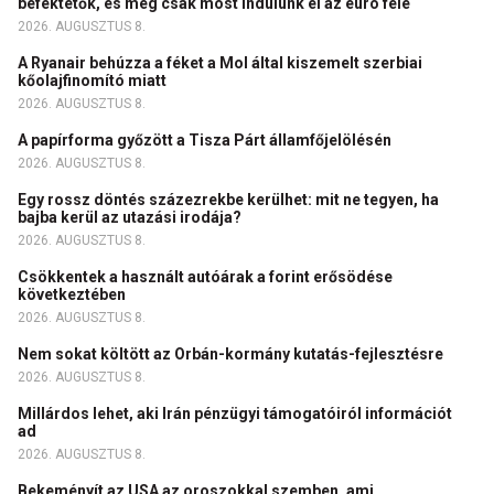
befektetők, és még csak most indulunk el az euró felé
2026. AUGUSZTUS 8.
A Ryanair behúzza a féket a Mol által kiszemelt szerbiai
kőolajfinomító miatt
2026. AUGUSZTUS 8.
A papírforma győzött a Tisza Párt államfőjelölésén
2026. AUGUSZTUS 8.
Egy rossz döntés százezrekbe kerülhet: mit ne tegyen, ha
bajba kerül az utazási irodája?
2026. AUGUSZTUS 8.
Csökkentek a használt autóárak a forint erősödése
következtében
2026. AUGUSZTUS 8.
Nem sokat költött az Orbán-kormány kutatás-fejlesztésre
2026. AUGUSZTUS 8.
Millárdos lehet, aki Irán pénzügyi támogatóiról információt
ad
2026. AUGUSZTUS 8.
Bekeményít az USA az oroszokkal szemben, ami