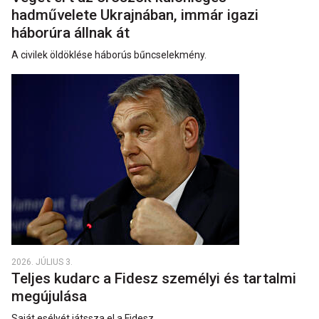
hadművelete Ukrajnában, immár igazi
háborúra állnak át
A civilek öldöklése háborús bűncselekmény.
2026. JÚLIUS 3.
Teljes kudarc a Fidesz személyi és tartalmi
megújulása
Saját esélyét játssza el a Fidesz.