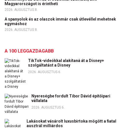
Magyarországot is érintheti
2026. AUGUSZTUS 8.
A spanyolok és az olaszok immár csak útlevéllel mehetnek
egymáshoz
2026. AUGUSZTUS 8.
A 100 LEGGAZDAGABB
TikTok-videókkal alakítaná át a Disney+
szolgáltatást a Disney
2026. AUGUSZTUS 6.
Nyereségbe fordult Tibor Dávid építőipari
vállalata
2026. AUGUSZTUS 6.
Lakásokat vásárolt luxusbirtoka mögött a fiatal
ausztrál milliárdos