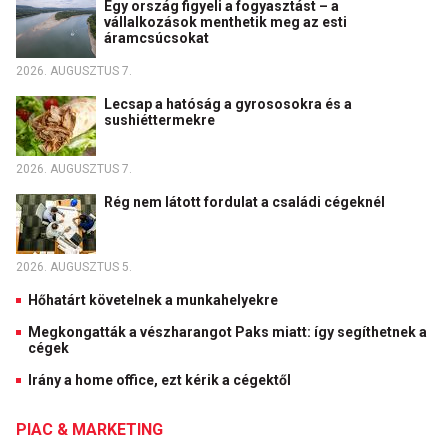
Egy ország figyeli a fogyasztást – a
vállalkozások menthetik meg az esti
áramcsúcsokat
2026. AUGUSZTUS 7.
Lecsap a hatóság a gyrososokra és a
sushiéttermekre
2026. AUGUSZTUS 7.
Rég nem látott fordulat a családi cégeknél
2026. AUGUSZTUS 5.
Hőhatárt követelnek a munkahelyekre
Megkongatták a vészharangot Paks miatt: így segíthetnek a
cégek
Irány a home office, ezt kérik a cégektől
PIAC & MARKETING