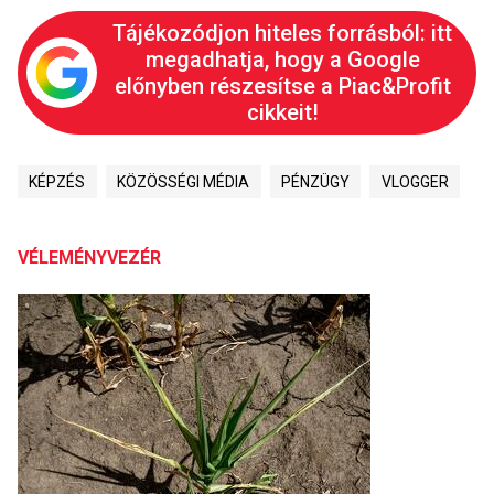
Tájékozódjon hiteles forrásból: itt
megadhatja, hogy a Google
előnyben részesítse a Piac&Profit
cikkeit!
KÉPZÉS
KÖZÖSSÉGI MÉDIA
PÉNZÜGY
VLOGGER
VÉLEMÉNYVEZÉR