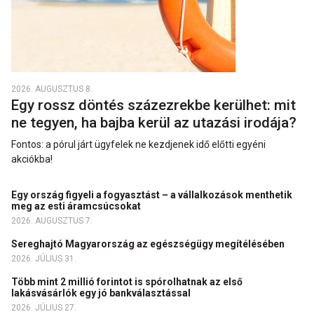
2026. AUGUSZTUS 8.
Egy rossz döntés százezrekbe kerülhet: mit
ne tegyen, ha bajba kerül az utazási irodája?
Fontos: a pórul járt ügyfelek ne kezdjenek idő előtti egyéni
akciókba!
Egy ország figyeli a fogyasztást – a vállalkozások menthetik
meg az esti áramcsúcsokat
2026. AUGUSZTUS 7.
Sereghajtó Magyarország az egészségügy megítélésében
2026. JÚLIUS 31.
Több mint 2 millió forintot is spórolhatnak az első
lakásvásárlók egy jó bankválasztással
2026. JÚLIUS 27.