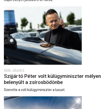
2026. JÚLIUS 2.
Szijjártó Péter volt külügyminiszter mélyen
belenyúlt a zsírosbödönbe
Szerette a volt külügyminiszter a luxust.