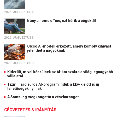
2026. AUGUSZTUS 6.
Irány a home office, ezt kérik a cégektől
2026. AUGUSZTUS 3.
Olcsó AI-modell érkezett, amely komoly kihívást
jelenthet a nagyoknak
2026. AUGUSZTUS 3.
Kiderült, mivel készülnek az AI-korszakra a világ legnagyobb
vállalatai
Tízmilliárd eurós AI-program indul: a kkv-k előtt is új
lehetőségek nyílnak
A Samsung megkongatta a vészharangot
CÉGVEZETÉS & IRÁNYÍTÁS