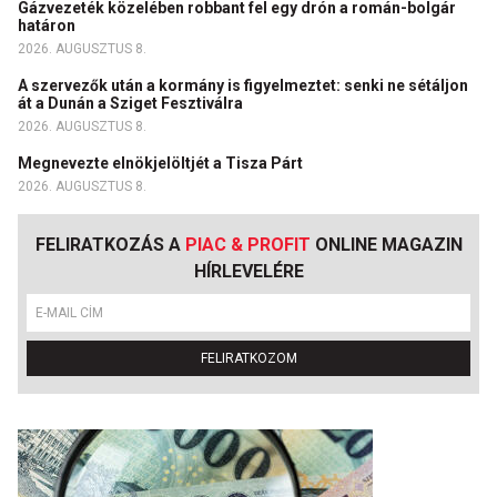
Gázvezeték közelében robbant fel egy drón a román-bolgár
határon
2026. AUGUSZTUS 8.
A szervezők után a kormány is figyelmeztet: senki ne sétáljon
át a Dunán a Sziget Fesztiválra
2026. AUGUSZTUS 8.
Megnevezte elnökjelöltjét a Tisza Párt
2026. AUGUSZTUS 8.
FELIRATKOZÁS A
PIAC & PROFIT
ONLINE MAGAZIN
HÍRLEVELÉRE
FELIRATKOZOM