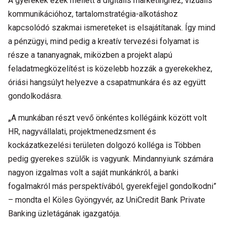
A gyerekek ezek mellett a digitális marketinghez, vizuális
kommunikációhoz, tartalomstratégia-alkotáshoz
kapcsolódó szakmai ismereteket is elsajátítanak. Így mind
a pénzügyi, mind pedig a kreatív tervezési folyamat is
része a tananyagnak, miközben a projekt alapú
feladatmegközelítést is közelebb hozzák a gyerekekhez,
óriási hangsúlyt helyezve a csapatmunkára és az együtt
gondolkodásra.
„
A munkában részt vevő önkéntes kollégáink között volt
HR, nagyvállalati, projektmenedzsment és
kockázatkezelési területen dolgozó kolléga is Többen
pedig gyerekes szülők is vagyunk. Mindannyiunk számára
nagyon izgalmas volt a saját munkánkról, a banki
fogalmakról más perspektívából, gyerekfejjel gondolkodni”
– mondta el Köles Gyöngyvér, az UniCredit Bank Private
Banking üzletágának igazgatója.