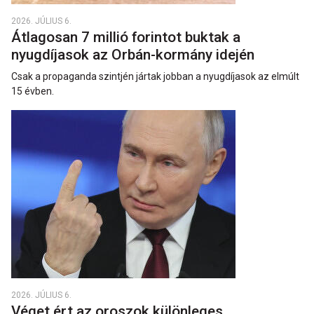
2026. JÚLIUS 6.
Átlagosan 7 millió forintot buktak a
nyugdíjasok az Orbán-kormány idején
Csak a propaganda szintjén jártak jobban a nyugdíjasok az elmúlt
15 évben.
2026. JÚLIUS 6.
Véget ért az oroszok különleges