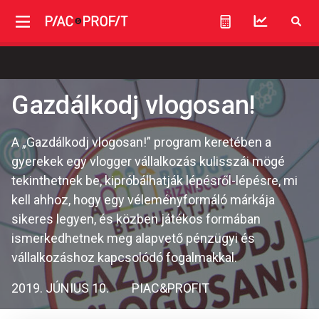
Gazdálkodj vlogosan!
A „Gazdálkodj vlogosan!” program keretében a
gyerekek egy vlogger vállalkozás kulisszái mögé
tekinthetnek be, kipróbálhatják lépésről-lépésre, mi
kell ahhoz, hogy egy véleményformáló márkája
sikeres legyen, és közben játékos formában
ismerkedhetnek meg alapvető pénzügyi és
vállalkozáshoz kapcsolódó fogalmakkal.
2019. JÚNIUS 10.
PIAC&PROFIT