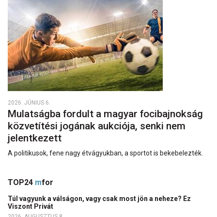
2026. JÚNIUS 6.
Mulatságba fordult a magyar focibajnokság
közvetítési jogának aukciója, senki nem
jelentkezett
A politikusok, fene nagy étvágyukban, a sportot is bekebelezték.
TOP24
m
for
Túl vagyunk a válságon, vagy csak most jön a neheze? Ez
Viszont Privát
2026. AUGUSZTUS 8.