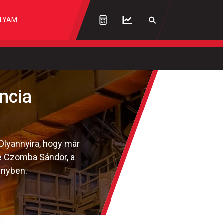
LYAM
ncia
 Olyannyira, hogy már
lte Czomba Sándor, a
ényben.