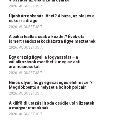
Visszatér az élet a zalai gyárba
2026. AUGUSZTUS 7.
Újabb árrobbanás jöhet? A búza, az olaj és a
cukor is drágul
2026. AUGUSZTUS 7.
A paksi leállás csak a kezdet? Évek óta
ismert rendszerkockázatra figyelmeztetnek
2026. AUGUSZTUS 7.
Egy ország figyeli a fogyasztást – a
vállalkozások menthetik meg az esti
áramcsúcsokat
2026. AUGUSZTUS 7.
Nincs olyan, hogy egészséges élelmiszer?
Megdöbbentő a helyzet a boltok polcain
2026. AUGUSZTUS 7.
A külföldi utazási iroda csődje után üzentek
a magyar utasoknak
2026. AUGUSZTUS 7.