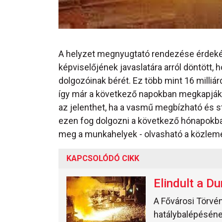
A helyzet megnyugtató rendezése érdeké
képviselőjének javaslatára arról döntött, 
dolgozóinak bérét. Ez több mint 16 milliár
így már a következő napokban megkapják
az jelenthet, ha a vasmű megbízható és s
ezen fog dolgozni a következő hónapokba
meg a munkahelyek - olvasható a közlem
KAPCSOLÓDÓ CIKK
Elindult a D
A Fővárosi Törvé
hatálybalépéséne