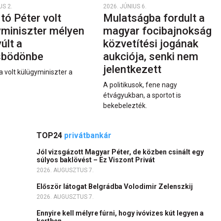
US 2.
2026. JÚNIUS 6.
rtó Péter volt
Mulatságba fordult a
yminiszter mélyen
magyar focibajnokság
últ a
közvetítési jogának
sbödönbe
aukciója, senki nem
jelentkezett
a volt külügyminiszter a
A politikusok, fene nagy
étvágyukban, a sportot is
bekebelezték.
TOP24
privátbankár
Jól vizsgázott Magyar Péter, de közben csinált egy
súlyos baklövést – Ez Viszont Privát
2026. AUGUSZTUS 7.
Először látogat Belgrádba Volodimir Zelenszkij
2026. AUGUSZTUS 7.
Ennyire kell mélyre fúrni, hogy ivóvizes kút legyen a