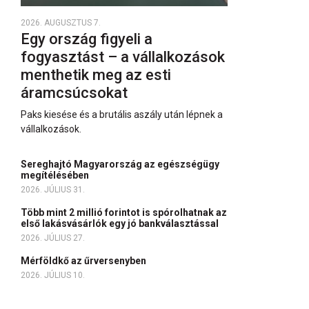
2026. AUGUSZTUS 7.
Egy ország figyeli a
fogyasztást – a vállalkozások
menthetik meg az esti
áramcsúcsokat
Paks kiesése és a brutális aszály után lépnek a
vállalkozások.
Sereghajtó Magyarország az egészségügy
megítélésében
2026. JÚLIUS 31.
Több mint 2 millió forintot is spórolhatnak az
első lakásvásárlók egy jó bankválasztással
2026. JÚLIUS 27.
Mérföldkő az űrversenyben
2026. JÚLIUS 10.