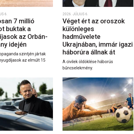
US 6.
2026. JÚLIUS 6.
san 7 millió
Véget ért az oroszok
ot buktak a
különleges
íjasok az Orbán-
hadművelete
ny idején
Ukrajnában, immár igazi
háborúra állnak át
opaganda szintjén jártak
nyugdíjasok az elmúlt 15
A civilek öldöklése háborús
bűncselekmény.