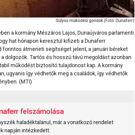
Súlyos működési gondok (Fotó: Dunaferr)
ben a kormány Mészáros Lajos, Dunaújváros parlamenti
hogy hat hónapon keresztül kifizeti a Dunaferr
d forintos átmeneti segítséget jelent, a januári béreket
 a dolgozók. Tartós és hosszú távú megoldást azonban
tabil működést biztosító tulajdonost kap. A kormány
n, ugyanis így védhetők meg a családok, így védhetők
ényben. (MTI)
unaferr felszámolása
nyszék haladéktalanul, már a vonatkozó rendelet
k napján intézkedett.