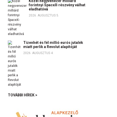
Közel negyvenezer milliárd
forintnyi SpaceX-részvény válhat
eladhatóvá
2026. AUGUSZTUS 5.
Tizenhét és fél millió eurós jutalék
miatt perlik a Revolut alapítóját
2026. AUGUSZTUS 4.
TOVÁBBI HÍREK >