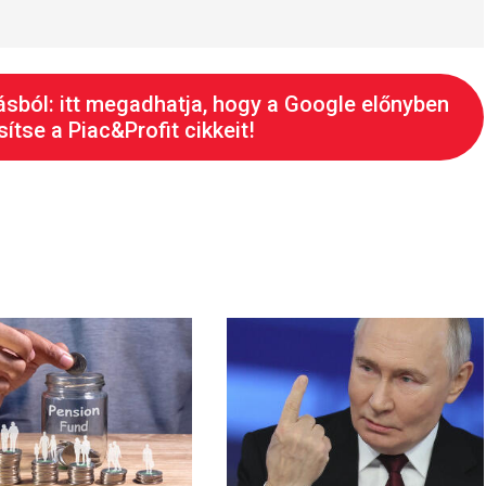
ásból: itt megadhatja, hogy a Google előnyben
ítse a Piac&Profit cikkeit!