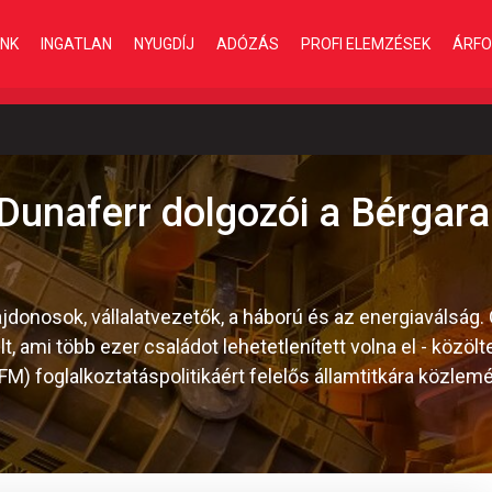
INK
INGATLAN
NYUGDÍJ
ADÓZÁS
PROFI ELEMZÉSEK
ÁRFO
Dunaferr dolgozói a Bérgara
ajdonosok, vállalatvezetők, a háború és az energiaválság.
t, ami több ezer családot lehetetlenített volna el - közö
M) foglalkoztatáspolitikáért felelős államtitkára közlem