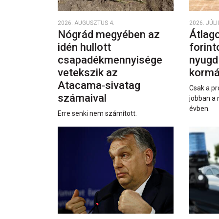
2026. AUGUSZTUS 4.
2026. JÚLI
Nógrád megyében az
Átlago
idén hullott
forint
csapadékmennyisége
nyugd
vetekszik az
kormá
Atacama‑sivatag
Csak a pr
számaival
jobban a 
évben.
Erre senki nem számított.