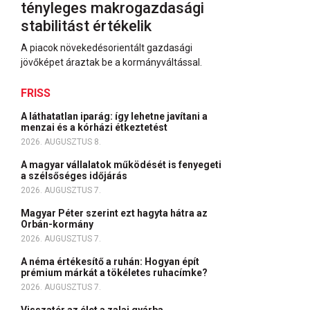
tényleges makrogazdasági
stabilitást értékelik
A piacok növekedésorientált gazdasági
jövőképet áraztak be a kormányváltással.
FRISS
A láthatatlan iparág: így lehetne javítani a
menzai és a kórházi étkeztetést
2026. AUGUSZTUS 8.
A magyar vállalatok működését is fenyegeti
a szélsőséges időjárás
2026. AUGUSZTUS 7.
Magyar Péter szerint ezt hagyta hátra az
Orbán-kormány
2026. AUGUSZTUS 7.
A néma értékesítő a ruhán: Hogyan épít
prémium márkát a tökéletes ruhacímke?
2026. AUGUSZTUS 7.