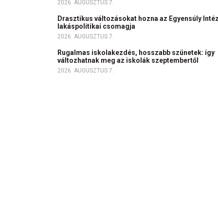
2026. AUGUSZTUS 7.
Drasztikus változásokat hozna az Egyensúly Inté
lakáspolitikai csomagja
2026. AUGUSZTUS 7.
Rugalmas iskolakezdés, hosszabb szünetek: így
változhatnak meg az iskolák szeptembertől
2026. AUGUSZTUS 7.