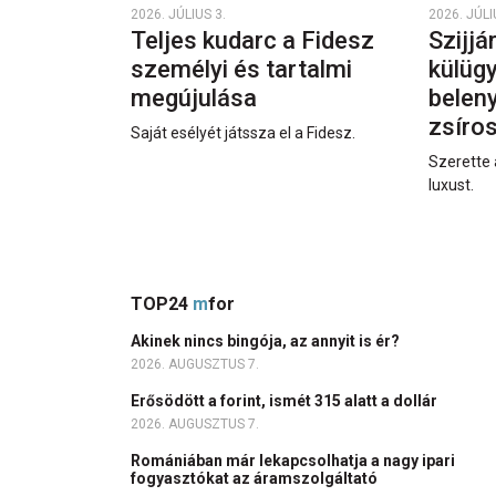
2026. JÚLIUS 3.
2026. JÚLI
Teljes kudarc a Fidesz
Szijjá
személyi és tartalmi
külüg
megújulása
beleny
zsíro
Saját esélyét játssza el a Fidesz.
Szerette 
luxust.
TOP24
m
for
Akinek nincs bingója, az annyit is ér?
2026. AUGUSZTUS 7.
Erősödött a forint, ismét 315 alatt a dollár
2026. AUGUSZTUS 7.
Romániában már lekapcsolhatja a nagy ipari
fogyasztókat az áramszolgáltató