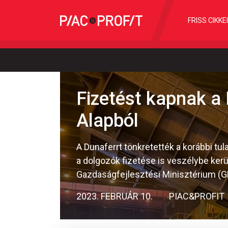
FRISS CIKKE
Fizetést kapnak a 
Alapból
A Dunaferrt tönkretették a korábbi tul
a dolgozók fizetése is veszélybe kerül
Gazdaságfejlesztési Minisztérium (GF
2023. FEBRUÁR 10.
PIAC&PROFIT