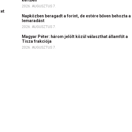
kertben
2026. AUGUSZTUS 7.
zet
Napközben beragadt a forint, de estére bőven behozta a
lemaradást
2026. AUGUSZTUS 7.
Magyar Péter: három jelölt közül választhat államfőt a
Tisza frakciója
2026. AUGUSZTUS 7.