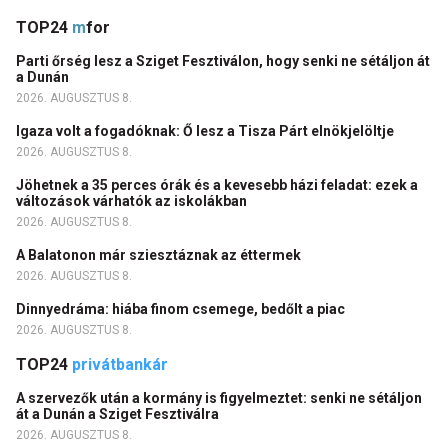
TOP24
m
for
Parti őrség lesz a Sziget Fesztiválon, hogy senki ne sétáljon át
a Dunán
2026. AUGUSZTUS 8.
Igaza volt a fogadóknak: Ő lesz a Tisza Párt elnökjelöltje
2026. AUGUSZTUS 8.
Jöhetnek a 35 perces órák és a kevesebb házi feladat: ezek a
változások várhatók az iskolákban
2026. AUGUSZTUS 8.
A Balatonon már sziesztáznak az éttermek
2026. AUGUSZTUS 8.
Dinnyedráma: hiába finom csemege, bedőlt a piac
2026. AUGUSZTUS 8.
TOP24
privátbankár
A szervezők után a kormány is figyelmeztet: senki ne sétáljon
át a Dunán a Sziget Fesztiválra
2026. AUGUSZTUS 8.