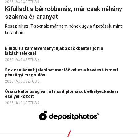
2026. AUGUSZTUS 6.
Kifulladt a bérrobbanás, már csak néhány
szakma ér aranyat
Rossz hír az IT-soknak: már nem nőnek úgy a fizetések, mint
korábban.
Elindult a kamatverseny: újabb csökkentés jött a
lakáshiteleknél
2026. AUGUSZTUS 4.
Sok családnak jelenthet mentőövet ez a kevéssé ismert
pénzügyi megoldás
2026. AUGUSZTUS 3.
Óriási különbség van a frissdiplomások elhelyezkedési
esélyei között
2026. AUGUSZTUS 2.