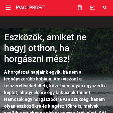
Eszközök, amiket ne
hagyj otthon, ha
horgászni mész!
A horgászat napjaink egyik, ha nem a
legnépszerűbb hobbija. Ami viszont a
felszereléseket illeti, közel sem olyan egyszerű a
képlet, ahogy elsőre egy laikusnak tűnhet.
Nemcsak egy horgászbotra van szükség, hanem
olyan eszközökre és kiegészítőkre is, melyek
segítik a munkát az olykor hosszú órák alatt. Sőt,