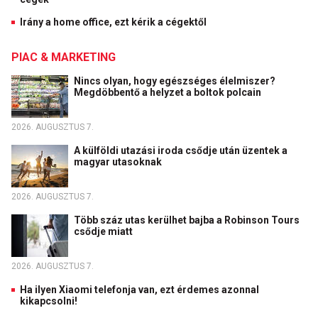
Irány a home office, ezt kérik a cégektől
PIAC & MARKETING
Nincs olyan, hogy egészséges élelmiszer?
Megdöbbentő a helyzet a boltok polcain
2026. AUGUSZTUS 7.
A külföldi utazási iroda csődje után üzentek a
magyar utasoknak
2026. AUGUSZTUS 7.
Több száz utas kerülhet bajba a Robinson Tours
csődje miatt
2026. AUGUSZTUS 7.
Ha ilyen Xiaomi telefonja van, ezt érdemes azonnal
kikapcsolni!