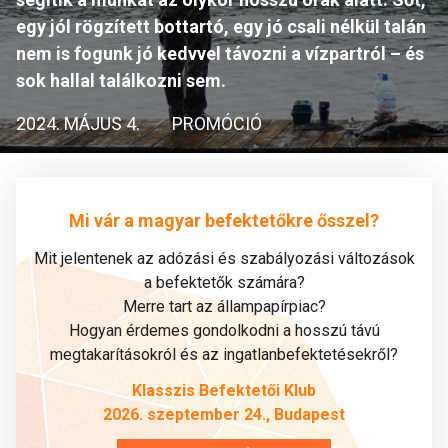
egy jól rögzített bottartó, egy jó csali nélkül talán
nem is fogunk jó kedvvel távozni a vízpartról – és
sok hallal találkozni sem.
2024. MÁJUS 4.
PROMÓCIÓ
Mi vár a magyar befektetőkre ősszel?
Mit jelentenek az adózási és szabályozási változások
a befektetők számára?
Merre tart az állampapírpiac?
Hogyan érdemes gondolkodni a hosszú távú
megtakarításokról és az ingatlanbefektetésekről?
Klasszis Befektetői Klub
2026. szeptember 24., Budapest