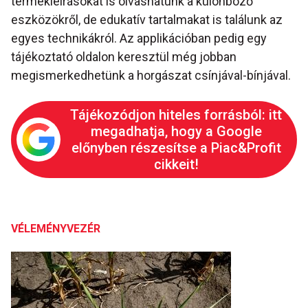
termékleírásokat is olvashatunk a különböző
eszközökről, de edukatív tartalmakat is találunk az
egyes technikákról. Az applikációban pedig egy
tájékoztató oldalon keresztül még jobban
megismerkedhetünk a horgászat csínjával-bínjával.
Tájékozódjon hiteles forrásból: itt
megadhatja, hogy a Google
előnyben részesítse a Piac&Profit
cikkeit!
VÉLEMÉNYVEZÉR