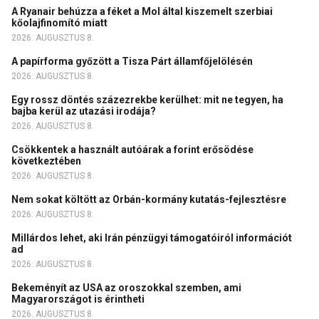
A Ryanair behúzza a féket a Mol által kiszemelt szerbiai
kőolajfinomító miatt
2026. AUGUSZTUS 8.
A papírforma győzött a Tisza Párt államfőjelölésén
2026. AUGUSZTUS 8.
Egy rossz döntés százezrekbe kerülhet: mit ne tegyen, ha
bajba kerül az utazási irodája?
2026. AUGUSZTUS 8.
Csökkentek a használt autóárak a forint erősödése
következtében
2026. AUGUSZTUS 8.
Nem sokat költött az Orbán-kormány kutatás-fejlesztésre
2026. AUGUSZTUS 8.
Millárdos lehet, aki Irán pénzügyi támogatóiról információt
ad
2026. AUGUSZTUS 8.
Bekeményít az USA az oroszokkal szemben, ami
Magyarországot is érintheti
2026. AUGUSZTUS 8.