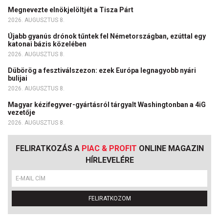
Megnevezte elnökjelöltjét a Tisza Párt
2026. AUGUSZTUS 8.
Újabb gyanús drónok tűntek fel Németországban, ezúttal egy
katonai bázis közelében
2026. AUGUSZTUS 8.
Dübörög a fesztiválszezon: ezek Európa legnagyobb nyári
bulijai
2026. AUGUSZTUS 8.
Magyar kézifegyver-gyártásról tárgyalt Washingtonban a 4iG
vezetője
2026. AUGUSZTUS 8.
FELIRATKOZÁS A
PIAC & PROFIT
ONLINE MAGAZIN
HÍRLEVELÉRE
FELIRATKOZOM