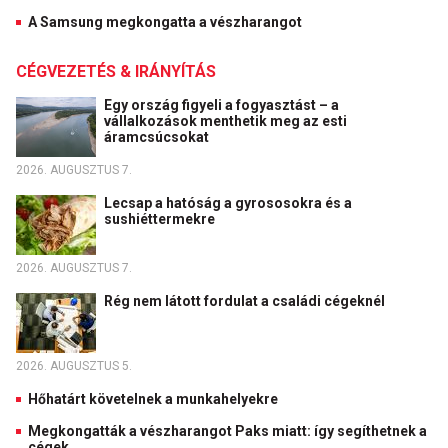
A Samsung megkongatta a vészharangot
CÉGVEZETÉS & IRÁNYÍTÁS
Egy ország figyeli a fogyasztást – a
vállalkozások menthetik meg az esti
áramcsúcsokat
2026. AUGUSZTUS 7.
Lecsap a hatóság a gyrososokra és a
sushiéttermekre
2026. AUGUSZTUS 7.
Rég nem látott fordulat a családi cégeknél
2026. AUGUSZTUS 5.
Hőhatárt követelnek a munkahelyekre
Megkongatták a vészharangot Paks miatt: így segíthetnek a
cégek