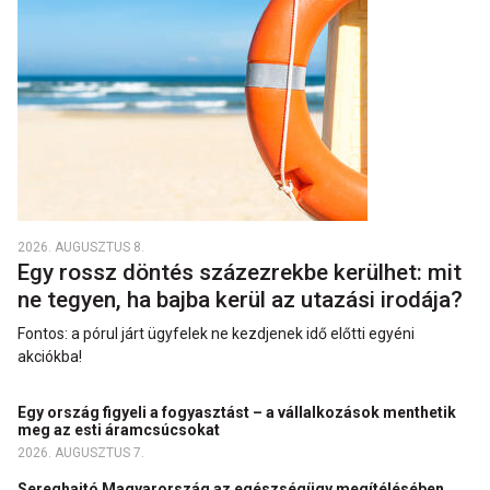
2026. AUGUSZTUS 8.
Egy rossz döntés százezrekbe kerülhet: mit
ne tegyen, ha bajba kerül az utazási irodája?
Fontos: a pórul járt ügyfelek ne kezdjenek idő előtti egyéni
akciókba!
Egy ország figyeli a fogyasztást – a vállalkozások menthetik
meg az esti áramcsúcsokat
2026. AUGUSZTUS 7.
Sereghajtó Magyarország az egészségügy megítélésében