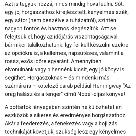
Azt is tegyük hozzá, nincs mindig hova leülni. Sőt,
egy jó, horgászathoz kifejlesztett, kényelmes szék,
egy sátor (nem beszélve a ruházatról), szintén
nagyon fontos és hasznos kiegészítők. Azt se
felejtsük el, hogy az időjárás viszontagságaival
bármikor találkozhatunk. Így fel kell készülni ezekre
az opciókra is, a kellemes, napsütéses, valamint a
rossz, esős időre egyaránt. Amennyiben
elvonulnánk vagy pihennénk kicsit, egy jó könyv is
segíthet. Horgászoknak – és mindenki más
számára is – kötelező darab például Hemingway “Az
öreg halász és a tenger” című Nobel-díjas könyve!
A bottartók lényegében szintén nélkülözhetetlen
eszközök a sikeres és eredményes horgászathoz.
Akár a feederezés, a fenekezés vagy a bojlizás
technikáját követjük, szükség lesz egy kényelmes