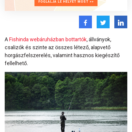
FOGLALJA LE HELYÉT MOST >>
A
Fishinda webáruházban bottartók
, állványok,
csalizók és szinte az összes létező, alapvető
horgászfelszerelés, valamint hasznos kiegészítő
fellelhető.