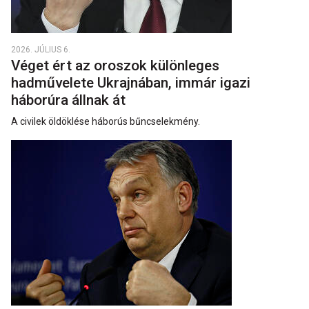
2026. JÚLIUS 6.
Véget ért az oroszok különleges
hadművelete Ukrajnában, immár igazi
háborúra állnak át
A civilek öldöklése háborús bűncselekmény.