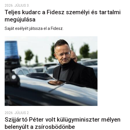
2026. JÚLIUS 3.
Teljes kudarc a Fidesz személyi és tartalmi
megújulása
Saját esélyét játssza el a Fidesz.
2026. JÚLIUS 2.
Szijjártó Péter volt külügyminiszter mélyen
belenyúlt a zsírosbödönbe