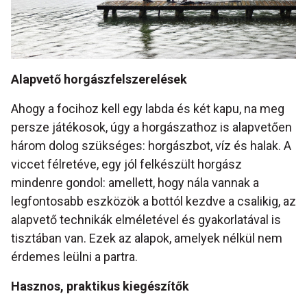
Alapvető horgászfelszerelések
Ahogy a focihoz kell egy labda és két kapu, na meg
persze játékosok, úgy a horgászathoz is alapvetően
három dolog szükséges: horgászbot, víz és halak. A
viccet félretéve, egy jól felkészült horgász
mindenre gondol: amellett, hogy nála vannak a
legfontosabb eszközök a bottól kezdve a csalikig, az
alapvető technikák elméletével és gyakorlatával is
tisztában van. Ezek az alapok, amelyek nélkül nem
érdemes leülni a partra.
Hasznos, praktikus kiegészítők