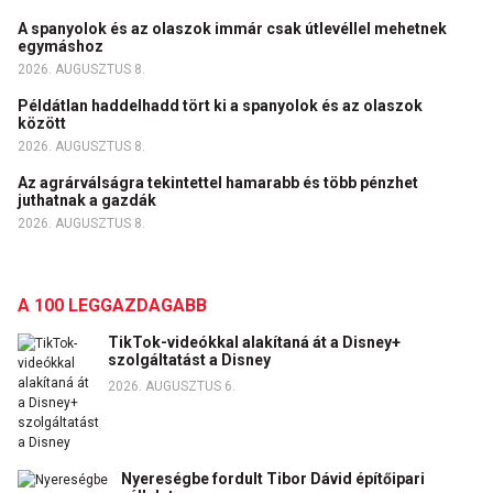
A spanyolok és az olaszok immár csak útlevéllel mehetnek
egymáshoz
2026. AUGUSZTUS 8.
Példátlan haddelhadd tört ki a spanyolok és az olaszok
között
2026. AUGUSZTUS 8.
Az agrárválságra tekintettel hamarabb és több pénzhet
juthatnak a gazdák
2026. AUGUSZTUS 8.
A 100 LEGGAZDAGABB
TikTok-videókkal alakítaná át a Disney+
szolgáltatást a Disney
2026. AUGUSZTUS 6.
Nyereségbe fordult Tibor Dávid építőipari