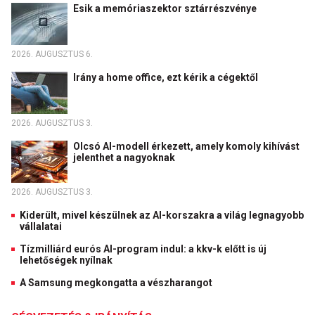
Esik a memóriaszektor sztárrészvénye
2026. AUGUSZTUS 6.
Irány a home office, ezt kérik a cégektől
2026. AUGUSZTUS 3.
Olcsó AI-modell érkezett, amely komoly kihívást
jelenthet a nagyoknak
2026. AUGUSZTUS 3.
Kiderült, mivel készülnek az AI-korszakra a világ legnagyobb
vállalatai
Tízmilliárd eurós AI-program indul: a kkv-k előtt is új
lehetőségek nyílnak
A Samsung megkongatta a vészharangot