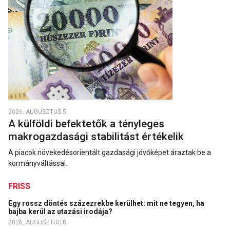
2026. AUGUSZTUS 5.
A külföldi befektetők a tényleges
makrogazdasági stabilitást értékelik
A piacok növekedésorientált gazdasági jövőképet áraztak be a
kormányváltással.
FRISS
Egy rossz döntés százezrekbe kerülhet: mit ne tegyen, ha
bajba kerül az utazási irodája?
2026. AUGUSZTUS 8.