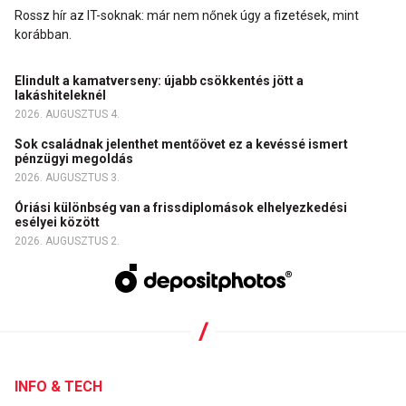
Rossz hír az IT-soknak: már nem nőnek úgy a fizetések, mint
korábban.
Elindult a kamatverseny: újabb csökkentés jött a
lakáshiteleknél
2026. AUGUSZTUS 4.
Sok családnak jelenthet mentőövet ez a kevéssé ismert
pénzügyi megoldás
2026. AUGUSZTUS 3.
Óriási különbség van a frissdiplomások elhelyezkedési
esélyei között
2026. AUGUSZTUS 2.
INFO & TECH