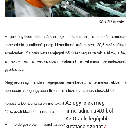
Kép:PP archív
A járműgyártás kibocsátása 7,5 százalékkal, a hozzá szorosan
kapcsolódó gumiiparé pedig kiemelkedő mértékben, 20,5 százalékkal
emelkedett. Szintén kétszámjegyű bővülést regisztráltak a fém-, a fa-,
a textil-, és a vegyiparban, valamint a villamos berendezések
gyártásában.
Magyarország minden régiójában emelkedett a termelés ebben a
hónapban. A legnagyobb eltérést az előző év azonos időszakhoz
Az ügyfelek még
képest a Dél-Dunántúlon mérték, itt
kimaradnak a 4.0-ból
12 százalékkal nőtt a mutató.
Az Oracle legújabb
A feldolgozóipari beruházások
kutatása szerint
a