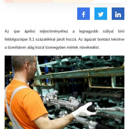
Az ipar áprilisi teljesítményéhez a legnagyobb súllyal bíró
feldolgozóipar 8,1 százalékkal járult hozzá. Az ágazati bontást tekintve
a tizenhárom alág közül tizenegyben mértek növekedést.