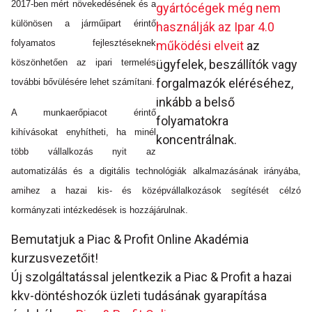
2017-ben mért növekedésének és a
gyártócégek még nem
különösen a járműipart érintő
használják az Ipar 4.0
folyamatos fejlesztéseknek
működési elveit
az
köszönhetően az ipari termelés
ügyfelek, beszállítók vagy
forgalmazók eléréséhez,
további bővülésére lehet számítani.
inkább a belső
A munkaerőpiacot érintő
folyamatokra
kihívásokat enyhítheti, ha minél
koncentrálnak.
több vállalkozás nyit az
automatizálás és a digitális technológiák alkalmazásának irányába,
amihez a hazai kis- és középvállalkozások segítését célzó
kormányzati intézkedések is hozzájárulnak.
Bemutatjuk a Piac & Profit Online Akadémia
kurzusvezetőit!
Új szolgáltatással jelentkezik a Piac & Profit a hazai
kkv-döntéshozók üzleti tudásának gyarapítása