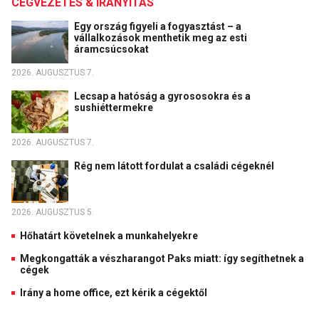
CÉGVEZETÉS & IRÁNYÍTÁS
Egy ország figyeli a fogyasztást – a
vállalkozások menthetik meg az esti
áramcsúcsokat
2026. AUGUSZTUS 7.
Lecsap a hatóság a gyrososokra és a
sushiéttermekre
2026. AUGUSZTUS 7.
Rég nem látott fordulat a családi cégeknél
2026. AUGUSZTUS 5.
Hőhatárt követelnek a munkahelyekre
Megkongatták a vészharangot Paks miatt: így segíthetnek a
cégek
Irány a home office, ezt kérik a cégektől