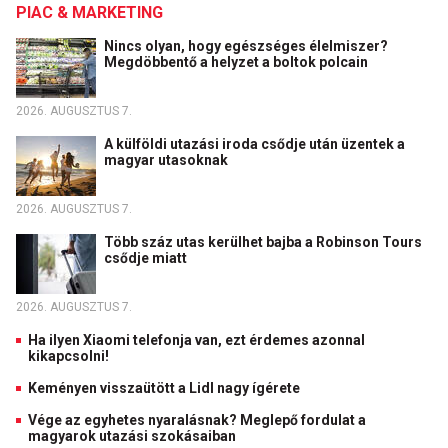
PIAC & MARKETING
Nincs olyan, hogy egészséges élelmiszer?
Megdöbbentő a helyzet a boltok polcain
2026. AUGUSZTUS 7.
A külföldi utazási iroda csődje után üzentek a
magyar utasoknak
2026. AUGUSZTUS 7.
Több száz utas kerülhet bajba a Robinson Tours
csődje miatt
2026. AUGUSZTUS 7.
Ha ilyen Xiaomi telefonja van, ezt érdemes azonnal
kikapcsolni!
Keményen visszaütött a Lidl nagy ígérete
Vége az egyhetes nyaralásnak? Meglepő fordulat a
magyarok utazási szokásaiban