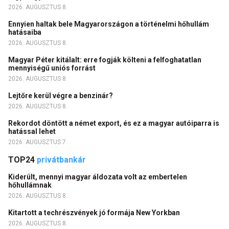
2026. AUGUSZTUS 8.
Ennyien haltak bele Magyarországon a történelmi hőhullám
hatásaiba
2026. AUGUSZTUS 8.
Magyar Péter kitálalt: erre fogják költeni a felfoghatatlan
mennyiségű uniós forrást
2026. AUGUSZTUS 8.
Lejtőre kerül végre a benzinár?
2026. AUGUSZTUS 8.
Rekordot döntött a német export, és ez a magyar autóiparra is
hatással lehet
2026. AUGUSZTUS 7.
TOP24
privátbankár
Kiderült, mennyi magyar áldozata volt az embertelen
hőhullámnak
2026. AUGUSZTUS 8.
Kitartott a techrészvények jó formája New Yorkban
2026. AUGUSZTUS 8.