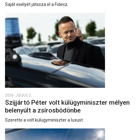
Saját esélyét játssza el a Fidesz.
2026. JÚLIUS 2.
Szijjártó Péter volt külügyminiszter mélyen
belenyúlt a zsírosbödönbe
Szerette a volt külügyminiszter a luxust.