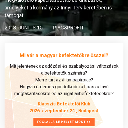
amelyeket a kormány az Irinyi Terv keretében is
támogat.
2018. JÚNIUS 15.
PIAC&PROFIT
Mi vár a magyar befektetőkre ősszel?
Mit jelentenek az adózási és szabályozási változások
a befektetők számára?
Merre tart az állampapírpiac?
Hogyan érdemes gondolkodni a hosszú távú
megtakarításokról és az ingatlanbefektetésekről?
Klasszis Befektetői Klub
2026. szeptember 24., Budapest
FOGLALJA LE HELYÉT MOST >>