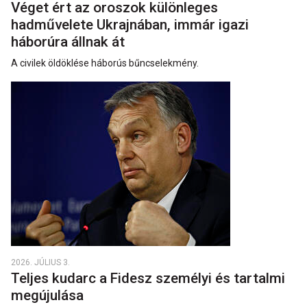
Véget ért az oroszok különleges
hadművelete Ukrajnában, immár igazi
háborúra állnak át
A civilek öldöklése háborús bűncselekmény.
2026. JÚLIUS 3.
Teljes kudarc a Fidesz személyi és tartalmi
megújulása