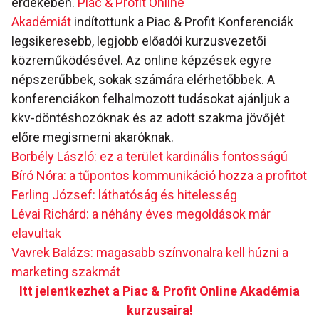
érdekében.
Piac & Profit Online
Akadémiát
indítottunk a Piac & Profit Konferenciák
legsikeresebb, legjobb előadói kurzusvezetői
közreműködésével. Az online képzések egyre
népszerűbbek, sokak számára elérhetőbbek. A
konferenciákon felhalmozott tudásokat ajánljuk a
kkv-döntéshozóknak és az adott szakma jövőjét
előre megismerni akaróknak.
Borbély László: ez a terület kardinális fontosságú
Bíró Nóra: a tűpontos kommunikáció hozza a profitot
Ferling József: láthatóság és hitelesség
Lévai Richárd: a néhány éves megoldások már
elavultak
Vavrek Balázs: magasabb színvonalra kell húzni a
marketing szakmát
Itt jelentkezhet a Piac & Profit Online Akadémia
kurzusaira!