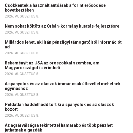
Csökkentek a használt autóárak a forint erősödése
következtében
2026. AUGUSZTUS 8.
Nem sokat költött az Orbán-kormány kutatás-fejlesztésre
2026. AUGUSZTUS 8.
Millárdos lehet, aki Irán pénzügyi támogatóiról információt
ad
2026. AUGUSZTUS 8.
Bekeményít az USA az oroszokkal szemben, ami
Magyarországot is érintheti
2026. AUGUSZTUS 8.
A spanyolok és az olaszok immár csak útlevéllel mehetnek
egymáshoz
2026. AUGUSZTUS 8.
Példátlan haddelhadd tört ki a spanyolok és az olaszok
között
2026. AUGUSZTUS 8.
Az agrárválságra tekintettel hamarabb és több pénzhet
juthatnak a gazdák