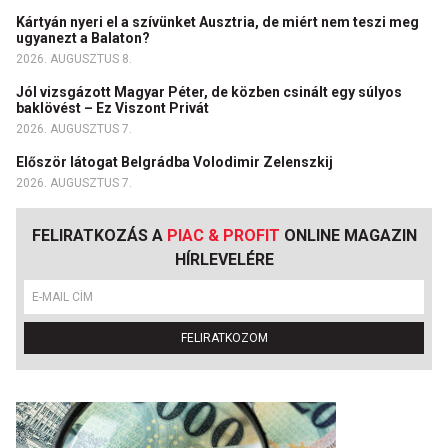
Kártyán nyeri el a szívünket Ausztria, de miért nem teszi meg
ugyanezt a Balaton?
2026. AUGUSZTUS 8.
Jól vizsgázott Magyar Péter, de közben csinált egy súlyos
baklövést – Ez Viszont Privát
2026. AUGUSZTUS 7.
Először látogat Belgrádba Volodimir Zelenszkij
2026. AUGUSZTUS 7.
FELIRATKOZÁS A
PIAC & PROFIT
ONLINE MAGAZIN
HÍRLEVELÉRE
FELIRATKOZOM