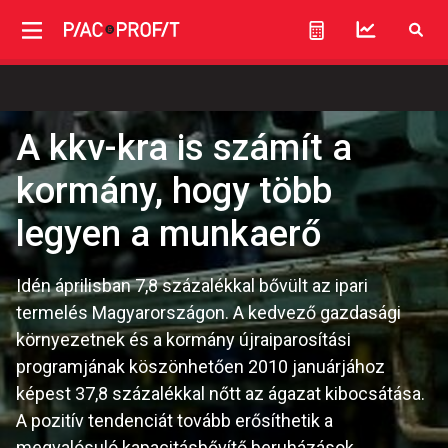
A kkv-kra is számít a
kormány, hogy több
legyen a munkaerő
Idén áprilisban 7,8 százalékkal bővült az ipari
termelés Magyarországon. A kedvező gazdasági
környezetnek és a kormány újraiparosítási
programjának köszönhetően 2010 januárjához
képest 37,8 százalékkal nőtt az ágazat kibocsátása.
A pozitív tendenciát tovább erősíthetik a
megvalósuló kapacitásbővítő beruházások,