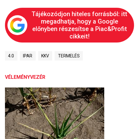
Tájékozódjon hiteles forrásból: itt
megadhatja, hogy a Google
előnyben részesítse a Piac&Profit
cikkeit!
4.0
IPAR
KKV
TERMELÉS
VÉLEMÉNYVEZÉR