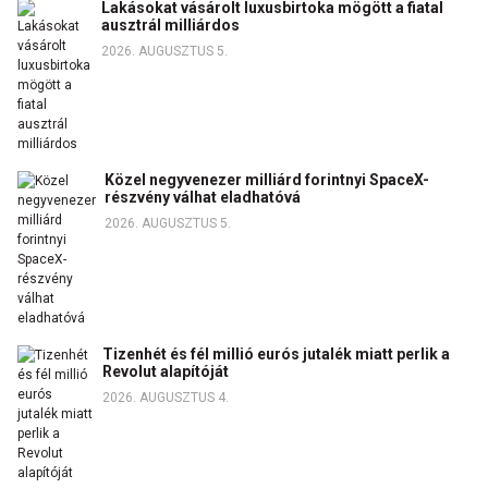
Lakásokat vásárolt luxusbirtoka mögött a fiatal
ausztrál milliárdos
2026. AUGUSZTUS 5.
Közel negyvenezer milliárd forintnyi SpaceX-
részvény válhat eladhatóvá
2026. AUGUSZTUS 5.
Tizenhét és fél millió eurós jutalék miatt perlik a
Revolut alapítóját
2026. AUGUSZTUS 4.