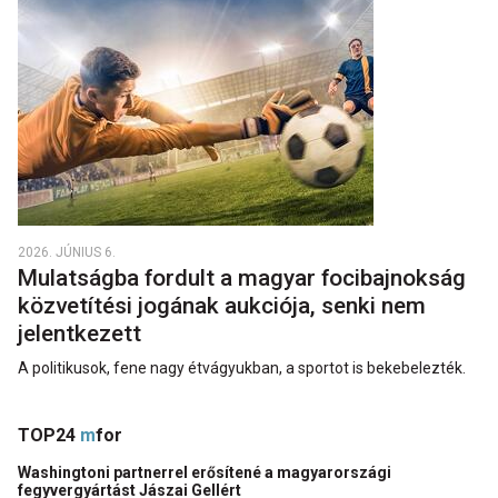
2026. JÚNIUS 6.
Mulatságba fordult a magyar focibajnokság
közvetítési jogának aukciója, senki nem
jelentkezett
A politikusok, fene nagy étvágyukban, a sportot is bekebelezték.
TOP24
m
for
Washingtoni partnerrel erősítené a magyarországi
fegyvergyártást Jászai Gellért