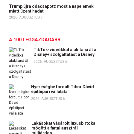
Trump újra odacsapott: most a napelemek
miatt üzent hadat
2026. AUGUSZTUS 7.
A 100 LEGGAZDAGABB
TikTok-videókkal alakítaná át a
Disney+ szolgáltatást a Disney
2026. AUGUSZTUS 6.
Nyereségbe fordult Tibor Dávid
építőipari vállalata
2026. AUGUSZTUS 6.
Lakásokat vásárolt luxusbirtoka
mögött a fiatal ausztrál
milliárdos