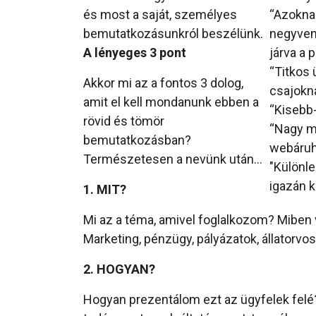
és most a saját, személyes
“Azoknak
bemutatkozásunkról beszélünk.
negyvene
A lényeges 3 pont
járva a 
“Titkos
Akkor mi az a fontos 3 dolog,
csajokna
amit el kell mondanunk ebben a
“Kisebb
rövid és tömör
“Nagy me
bemutatkozásban?
webáruh
Természetesen a nevünk után…
"Különle
igazán 
1. MIT?
Mi az a téma, amivel foglalkozom? Miben 
Marketing, pénzügy, pályázatok, állatorvo
2. HOGYAN?
Hogyan prezentálom ezt az ügyfelek felé