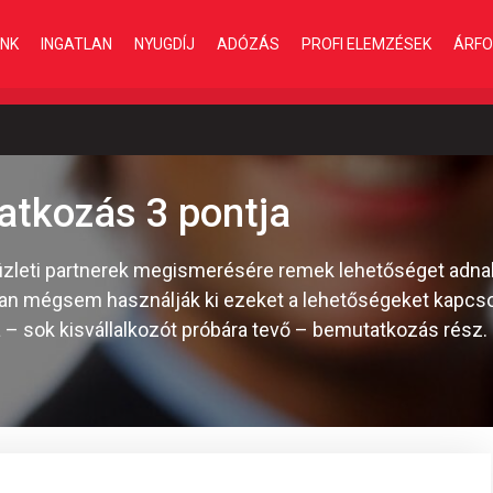
INK
INGATLAN
NYUGDÍJ
ADÓZÁS
PROFI ELEMZÉSEK
ÁRFO
atkozás 3 pontja
új üzleti partnerek megismerésére remek lehetőséget adn
Sokan mégsem használják ki ezeket a lehetőségeket kapcso
n a – sok kisvállalkozót próbára tevő – bemutatkozás rész.