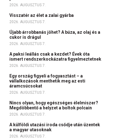
2026. AUGUSZTUS 7.
Visszatér az élet a zalai gyárba
2026. AUGUSZTUS 7.
Újabb árrobbanás jöhet? A búza, az olaj és a
cukor is drágul
2026. AUGUSZTUS 7.
A paksi leállás csak a kezdet? Évek óta
ismert rendszerkockázatra figyelmeztetnek
2026. AUGUSZTUS 7.
Egy ország figyeli a fogyasztást – a
vállalkozások menthetik meg az esti
áramcsúcsokat
2026. AUGUSZTUS 7.
Nincs olyan, hogy egészséges élelmiszer?
Megdöbbentő a helyzet a boltok polcain
2026. AUGUSZTUS 7.
A külföldi utazási iroda csődje után üzentek
a magyar utasoknak
2026. AUGUSZTUS 7.