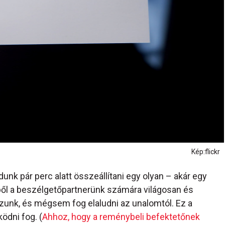
Kép:flickr
k pár perc alatt összeállítani egy olyan – akár egy
l a beszélgetőpartnerünk számára világosan és
ozunk, és mégsem fog elaludni az unalomtól. Ez a
ödni fog. (
Ahhoz, hogy a reménybeli befektetőnek