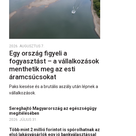
2026. AUGUSZTUS 7.
Egy ország figyeli a
fogyasztást – a vállalkozások
menthetik meg az esti
áramcsúcsokat
Paks kiesése és a brutális aszály után lépnek a
vállalkozások.
Sereghajtó Magyarország az egészségügy
megítélésében
2026. JÚLIUS 31.
Több mint 2 millió forintot is spórolhatnak az
első lakásvásárlók egy jó bankválasztással