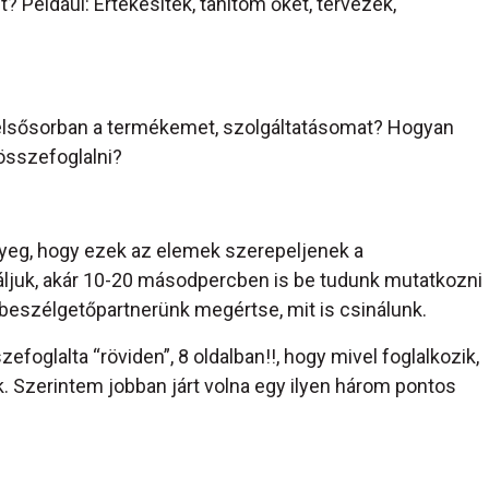
 Például: Értékesítek, tanítom őket, tervezek,
 elsősorban a termékemet, szolgáltatásomat? Hogyan
összefoglalni?
nyeg, hogy ezek az elemek szerepeljenek a
juk, akár 10-20 másodpercben is be tudunk mutatkozni
 beszélgetőpartnerünk megértse, mit is csinálunk.
foglalta “röviden”, 8 oldalban!!, hogy mivel foglalkozik,
. Szerintem jobban járt volna egy ilyen három pontos