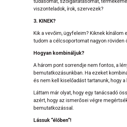
tudásomat, szolgáltatásomat, termékemet?
viszonteladok, írok, szervezek?
3. KINEK?
Kik a vevőim, ügyfeleim? Kiknek kínálom
tudom a célcsoportomat nagyon röviden 
Hogyan kombináljuk?
A három pont sorrendje nem fontos, a lé
bemutatkozásunkban. Ha ezeket kombinál
és nem kell kiselőadást tartanunk, hogy a
Láttam már olyat, hogy egy tanácsadó össze
azért, hogy az ismerősei végre megértsék
bemutatkozással.
Lássuk “élőben”!