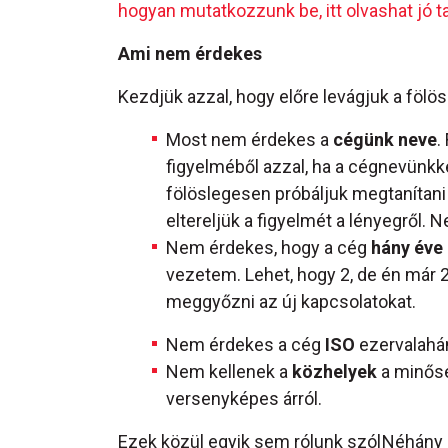
hogyan mutatkozzunk be, itt olvashat jó 
Ami nem érdekes
Kezdjük azzal, hogy előre levágjuk a föl
Most nem érdekes a
cégünk neve
.
figyelméből azzal, ha a cégnevünkk
fölöslegesen próbáljuk megtanítani n
eltereljük a figyelmét a lényegről. 
Nem érdekes, hogy a cég
hány éve
vezetem. Lehet, hogy 2, de én már 
meggyőzni az új kapcsolatokat.
Nem érdekes a cég
ISO
ezervalahá
Nem kellenek a
közhelyek
a minősé
versenyképes árról.
Ezek közül egyik sem rólunk szól
Néhány 