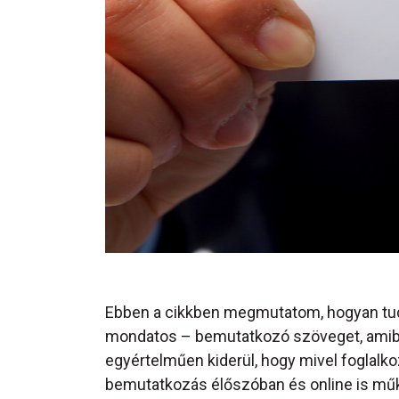
Ebben a cikkben megmutatom, hogyan tudun
mondatos – bemutatkozó szöveget, amibő
egyértelműen kiderül, hogy mivel foglalk
bemutatkozás élőszóban és online is műk