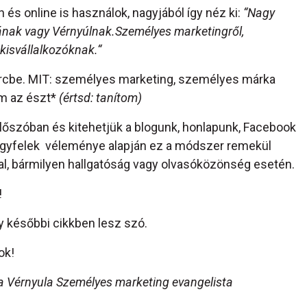
s online is használok, nagyjából így néz ki:
“Nagy
tának vagy Vérnyúlnak.Személyes marketingről,
kisvállalkozóknak.“
rcbe. MIT: személyes marketing, személyes márka
m az észt*
(értsd: tanítom)
lőszóban és kitehetjük a blogunk, honlapunk, Facebook
 ügyfelek véleménye alapján ez a módszer remekül
al, bármilyen hallgatóság vagy olvasóközönség esetén.
!
gy későbbi cikkben lesz szó.
ok!
a Vérnyula Személyes marketing evangelista