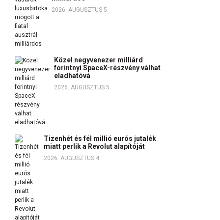
2026. AUGUSZTUS 5.
Közel negyvenezer milliárd
forintnyi SpaceX-részvény válhat
eladhatóvá
2026. AUGUSZTUS 5.
Tizenhét és fél millió eurós jutalék
miatt perlik a Revolut alapítóját
2026. AUGUSZTUS 4.