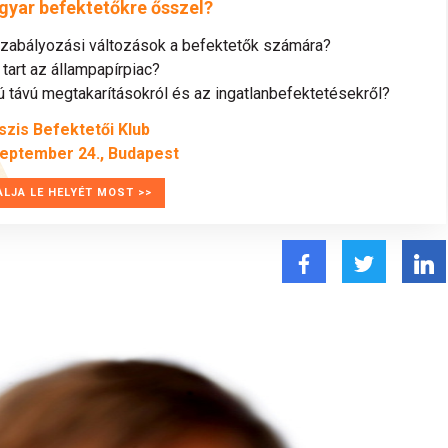
gyar befektetőkre ősszel?
szabályozási változások a befektetők számára?
tart az állampapírpiac?
távú megtakarításokról és az ingatlanbefektetésekről?
szis Befektetői Klub
zeptember 24., Budapest
ALJA LE HELYÉT MOST >>