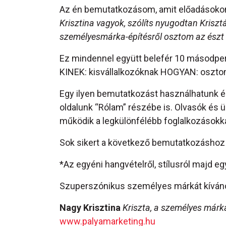
Az én bemutatkozásom, amit előadásokon é
Krisztina vagyok, szólíts nyugodtan Krisz
személyesmárka-építésről osztom az észt 
Ez mindennel együtt belefér 10 másodpe
KINEK: kisvállalkozóknak HOGYAN: oszto
Egy ilyen bemutatkozást használhatunk é
oldalunk “Rólam” részébe is. Olvasók és
működik a legkülönfélébb foglalkozásokk
Sok sikert a következő bemutatkozáshoz
*Az egyéni hangvételről, stílusról majd e
Szuperszónikus személyes márkát kíván
Nagy Krisztina
Kriszta, a személyes márk
www.palyamarketing.hu