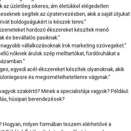
 az üzletileg sikeres, ám életükkel elégedetlen
seknek segítek az újratervezésben, akik a saját útjukat
privát boldogságukért is készek tenni.”
 üzeneteket hordozó ékszereket készítek menő
k és bevállalós pasiknak.”
-nagyobb vállalkozásoknak írok marketing szövegeket.”
llű nőknek árulok szép melltartókat, fürdőruhákat a
ázamban."
ges, egyedi acél-ékszereket készítek olyanoknak, akik
különlegesre és megismételhetetlenre vágynak.”
vagyok szakértő? Minek a specialistája vagyok? Például:
slás, húsipari berendezések?
? Hogyan, milyen formában teszem elérhetővé a