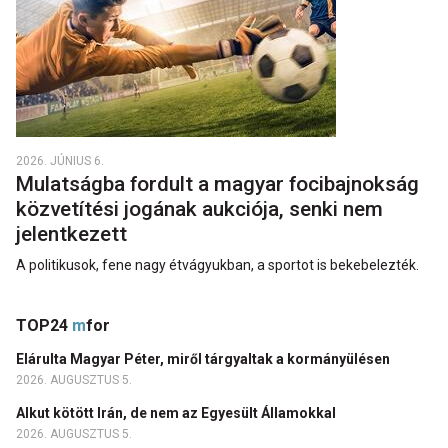
2026. JÚNIUS 6.
Mulatságba fordult a magyar focibajnokság
közvetítési jogának aukciója, senki nem
jelentkezett
A politikusok, fene nagy étvágyukban, a sportot is bekebelezték.
TOP24
m
for
Elárulta Magyar Péter, miről tárgyaltak a kormányülésen
2026. AUGUSZTUS 5.
Alkut kötött Irán, de nem az Egyesült Államokkal
2026. AUGUSZTUS 5.