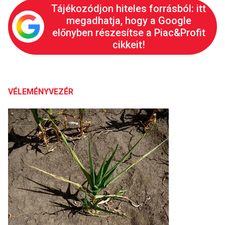
Tájékozódjon hiteles forrásból: itt
megadhatja, hogy a Google
előnyben részesítse a Piac&Profit
cikkeit!
VÉLEMÉNYVEZÉR