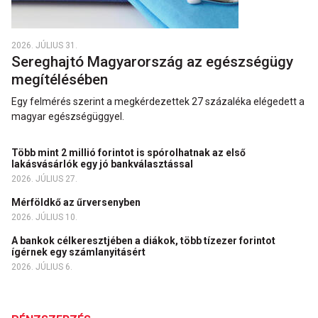
2026. JÚLIUS 31.
Sereghajtó Magyarország az egészségügy
megítélésében
Egy felmérés szerint a megkérdezettek 27 százaléka elégedett a
magyar egészségüggyel.
Több mint 2 millió forintot is spórolhatnak az első
lakásvásárlók egy jó bankválasztással
2026. JÚLIUS 27.
Mérföldkő az űrversenyben
2026. JÚLIUS 10.
A bankok célkeresztjében a diákok, több tízezer forintot
ígérnek egy számlanyitásért
2026. JÚLIUS 6.