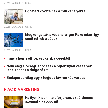
2026. AUGUSZTUS 5.
Hőhatárt követelnek a munkahelyekre
2026. AUGUSZTUS 5.
Megkongatták a vészharangot Paks miatt: így
segíthetnek a cégek
2026. AUGUSZTUS 4.
Irány a home office, ezt kérik a cégektől
Nem elég a hőségriadó: ezek a rejtett nyári veszélyek
leselkednek a dolgozókra
Budapest a világ egyik legjobb távmunkás városa
PIAC & MARKETING
Ha ilyen Xiaomi telefonja van, ezt érdemes
azonnal kikapcsolni!