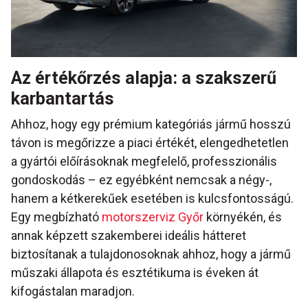
Az értékőrzés alapja: a szakszerű
karbantartás
Ahhoz, hogy egy prémium kategóriás jármű hosszú
távon is megőrizze a piaci értékét, elengedhetetlen
a gyártói előírásoknak megfelelő, professzionális
gondoskodás – ez egyébként nemcsak a négy-,
hanem a kétkerekűek esetében is kulcsfontosságú.
Egy megbízható
motorszerviz Győr
környékén, és
annak képzett szakemberei ideális hátteret
biztosítanak a tulajdonosoknak ahhoz, hogy a jármű
műszaki állapota és esztétikuma is éveken át
kifogástalan maradjon.