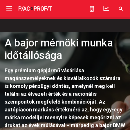
A bajor mérnöki munka
időtállósága
Egy prémium gépjármű vásárlása
magánszemélyeknek és kisvállalkozók számára
is komoly pénzügyi döntés, amelynél meg kell
találni az élvezeti érték és a racionális
szempontok megfelelő kombinációját. Az
autópiacon markáns értékmérő az, hogy egy-egy
márka modelljei mennyire képesek megőrizni az
árukat az évek múlásával – márpedig a bajor BMW