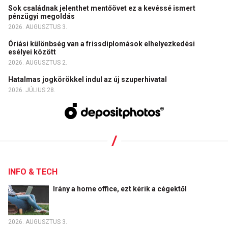
Sok családnak jelenthet mentőövet ez a kevéssé ismert
pénzügyi megoldás
2026. AUGUSZTUS 3.
Óriási különbség van a frissdiplomások elhelyezkedési
esélyei között
2026. AUGUSZTUS 2.
Hatalmas jogkörökkel indul az új szuperhivatal
2026. JÚLIUS 28.
INFO & TECH
Irány a home office, ezt kérik a cégektől
2026. AUGUSZTUS 3.