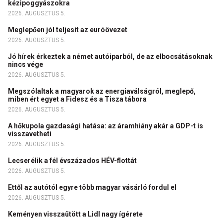
kézipoggyászokra
2026. AUGUSZTUS 5.
Meglepően jól teljesít az euróövezet
2026. AUGUSZTUS 5.
Jó hírek érkeztek a német autóiparból, de az elbocsátásoknak
nincs vége
2026. AUGUSZTUS 5.
Megszólaltak a magyarok az energiaválságról, meglepő,
miben ért egyet a Fidesz és a Tisza tábora
2026. AUGUSZTUS 5.
A hőkupola gazdasági hatása: az áramhiány akár a GDP-t is
visszavetheti
2026. AUGUSZTUS 5.
Lecserélik a fél évszázados HÉV-flottát
2026. AUGUSZTUS 5.
Ettől az autótól egyre több magyar vásárló fordul el
2026. AUGUSZTUS 5.
Keményen visszaütött a Lidl nagy ígérete