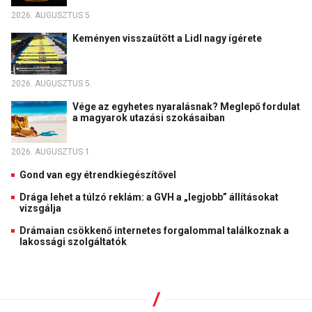
2026. AUGUSZTUS 5.
Keményen visszaütött a Lidl nagy ígérete
2026. AUGUSZTUS 5.
Vége az egyhetes nyaralásnak? Meglepő fordulat
a magyarok utazási szokásaiban
2026. AUGUSZTUS 1.
Gond van egy étrendkiegészítővel
Drága lehet a túlzó reklám: a GVH a „legjobb” állításokat
vizsgálja
Drámaian csökkenő internetes forgalommal találkoznak a
lakossági szolgáltatók