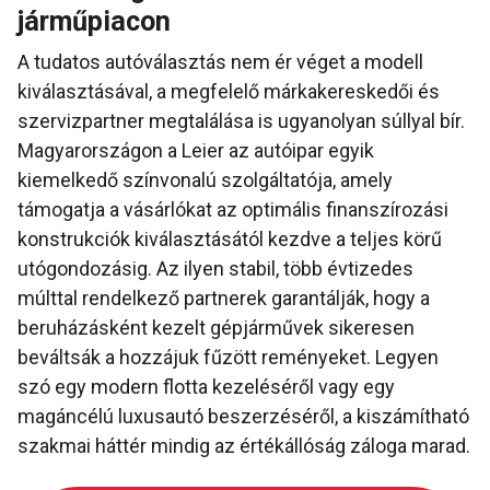
járműpiacon
A tudatos autóválasztás nem ér véget a modell
kiválasztásával, a megfelelő márkakereskedői és
szervizpartner megtalálása is ugyanolyan súllyal bír.
Magyarországon a Leier az autóipar egyik
kiemelkedő színvonalú szolgáltatója, amely
támogatja a vásárlókat az optimális finanszírozási
konstrukciók kiválasztásától kezdve a teljes körű
utógondozásig. Az ilyen stabil, több évtizedes
múlttal rendelkező partnerek garantálják, hogy a
beruházásként kezelt gépjárművek sikeresen
beváltsák a hozzájuk fűzött reményeket. Legyen
szó egy modern flotta kezeléséről vagy egy
magáncélú luxusautó beszerzéséről, a kiszámítható
szakmai háttér mindig az értékállóság záloga marad.