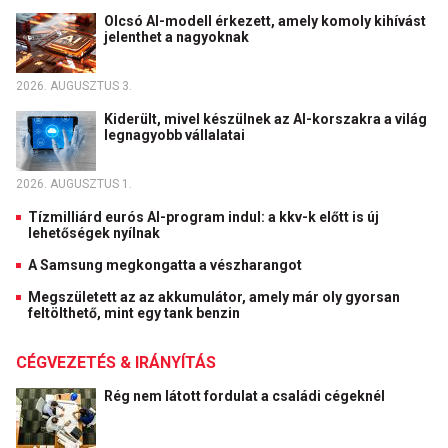
Olcsó AI-modell érkezett, amely komoly kihívást
jelenthet a nagyoknak
2026. AUGUSZTUS 3.
Kiderült, mivel készülnek az AI-korszakra a világ
legnagyobb vállalatai
2026. AUGUSZTUS 1.
Tízmilliárd eurós AI-program indul: a kkv-k előtt is új
lehetőségek nyílnak
A Samsung megkongatta a vészharangot
Megszületett az az akkumulátor, amely már oly gyorsan
feltölthető, mint egy tank benzin
CÉGVEZETÉS & IRÁNYÍTÁS
Rég nem látott fordulat a családi cégeknél