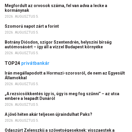
Megfordult az orvosok száma, fel van adva a lecke a
kormánynak
2026. AUGUSZTUS 5.
Szomorú napot zárt a forint
2026. AUGUSZTUS 5.
Botrány Diósdon, szigor Szentendrén, helyszíni bírság
autómosásért – így áll a vízzel Budapest környéke
2026. AUGUSZTUS 5.
TOP24
privátbankár
Irán megállapodott a Hormuzi-szorosról, de nem az Egyesült
Államokkal
2026. AUGUSZTUS 5.
„A rezsicsökkentés így is, úgy is meg fog szűnni” – az utca
embere a leapadt Dunáról
2026. AUGUSZTUS 5.
A jövő héten akár teljesen újraindulhat Paks?
2026. AUGUSZTUS 5.
Odaszúrt Zelenszkij a szövetségeseknek: visszaestek a