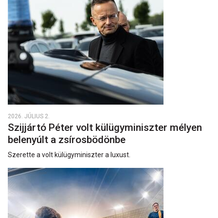
2026. JÚLIUS 2.
Szijjártó Péter volt külügyminiszter mélyen
belenyúlt a zsírosbödönbe
Szerette a volt külügyminiszter a luxust.