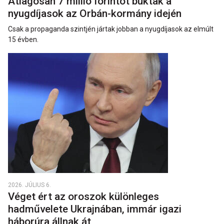
Átlagosan 7 millió forintot buktak a
nyugdíjasok az Orbán-kormány idején
Csak a propaganda szintjén jártak jobban a nyugdíjasok az elmúlt
15 évben.
2026. JÚLIUS 6.
Véget ért az oroszok különleges
hadművelete Ukrajnában, immár igazi
háborúra állnak át