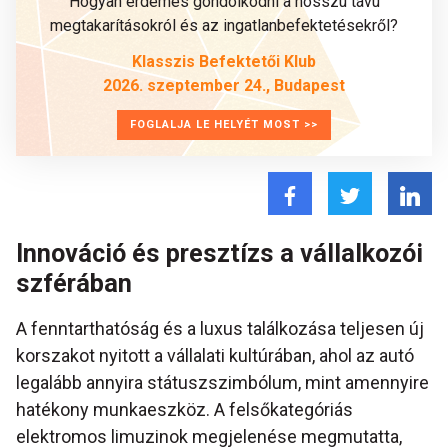
Hogyan érdemes gondolkodni a hosszú távú
megtakarításokról és az ingatlanbefektetésekről?
Klasszis Befektetői Klub
2026. szeptember 24., Budapest
FOGLALJA LE HELYÉT MOST >>
Innováció és presztízs a vállalkozói
szférában
A fenntarthatóság és a luxus találkozása teljesen új
korszakot nyitott a vállalati kultúrában, ahol az autó
legalább annyira státuszszimbólum, mint amennyire
hatékony munkaeszköz. A felsőkategóriás
elektromos limuzinok megjelenése megmutatta,