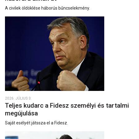
A civilek öldöklése háborús bűncselekmény.
2026. JÚLIUS 3.
Teljes kudarc a Fidesz személyi és tartalmi
megújulása
Saját esélyét játssza el a Fidesz.