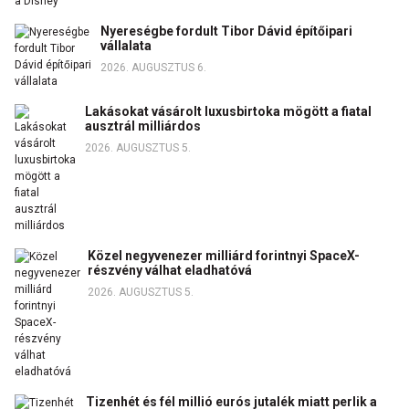
Nyereségbe fordult Tibor Dávid építőipari
vállalata
2026. AUGUSZTUS 6.
Lakásokat vásárolt luxusbirtoka mögött a fiatal
ausztrál milliárdos
2026. AUGUSZTUS 5.
Közel negyvenezer milliárd forintnyi SpaceX-
részvény válhat eladhatóvá
2026. AUGUSZTUS 5.
Tizenhét és fél millió eurós jutalék miatt perlik a