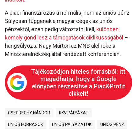
A piaci finanszírozás a normális, nem az uniós pénz
Súlyosan függenek a magyar cégek az uniós
pénzektől, ezen pedig változtatni kell,
különben
komoly gond lesz a támogatások ciklikusságából
–
hangsúlyozta Nagy Márton az MNB alelnöke a
Miniszterelnökség által rendezett konferencián.
Tájékozódjon hiteles forrásból: itt
megadhatja, hogy a Google
előnyben részesítse a Piac&Profit
cikkeit!
CSEPREGHY NÁNDOR
KKV PÁLYÁZAT
UNIÓS FORRÁSOK
UNIÓS PÁLYÁZATOK
UNIÓS PÉNZ