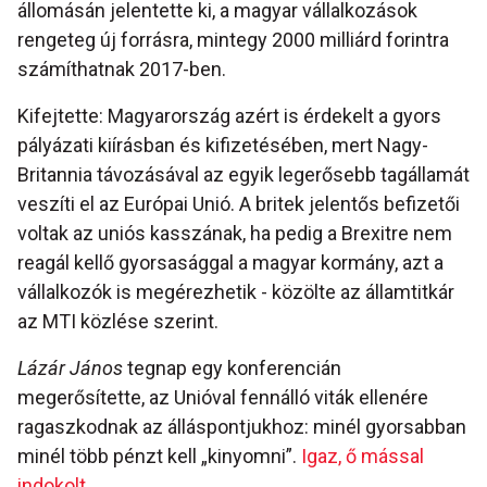
állomásán jelentette ki, a
magyar vállalkozások
rengeteg új forrásra, mintegy 2000 milliárd forintra
számíthatnak 2017-ben.
Kifejtette: Magyarország azért is érdekelt a gyors
pályázati kiírásban és kifizetésében, mert Nagy-
Britannia távozásával az egyik legerősebb tagállamát
veszíti el az Európai Unió. A britek jelentős befizetői
voltak az uniós kasszának, ha pedig a Brexitre nem
reagál kellő gyorsasággal a magyar kormány, azt a
vállalkozók is megérezhetik - közölte az államtitkár
az MTI közlése szerint.
Lázár János
tegnap egy konferencián
megerősítette, az Unióval fennálló viták ellenére
ragaszkodnak az álláspontjukhoz: minél gyorsabban
minél több pénzt kell „kinyomni”.
Igaz, ő mással
indokolt.