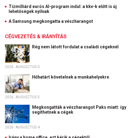
Tízmilliárd eurós AI-program indul: a kkv-k előtt is új
lehetőségek nyílnak
A Samsung megkongatta a vészharangot
CÉGVEZETÉS & IRÁNYÍTÁS
Rég nem látott fordulat a családi cégeknél
2026. AUGUSZTUS 5.
Hőhatárt követelnek a munkahelyekre
2026. AUGUSZTUS 5.
Megkongatták a vészharangot Paks miatt: így
segíthetnek a cégek
2026. AUGUSZTUS 4.
Irány a home office, ezt kérik a cégektől