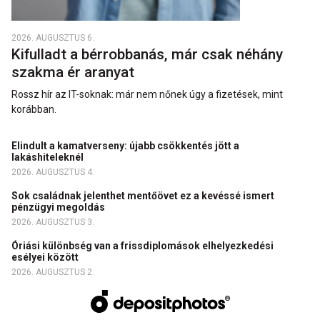
2026. AUGUSZTUS 6.
Kifulladt a bérrobbanás, már csak néhány
szakma ér aranyat
Rossz hír az IT-soknak: már nem nőnek úgy a fizetések, mint
korábban.
Elindult a kamatverseny: újabb csökkentés jött a
lakáshiteleknél
2026. AUGUSZTUS 4.
Sok családnak jelenthet mentőövet ez a kevéssé ismert
pénzügyi megoldás
2026. AUGUSZTUS 3.
Óriási különbség van a frissdiplomások elhelyezkedési
esélyei között
2026. AUGUSZTUS 2.