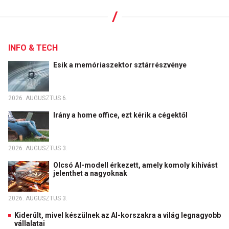
INFO & TECH
Esik a memóriaszektor sztárrészvénye
2026. AUGUSZTUS 6.
Irány a home office, ezt kérik a cégektől
2026. AUGUSZTUS 3.
Olcsó AI-modell érkezett, amely komoly kihívást
jelenthet a nagyoknak
2026. AUGUSZTUS 3.
Kiderült, mivel készülnek az AI-korszakra a világ legnagyobb
vállalatai