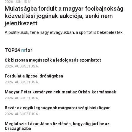
2026. JÚNIUS 6.
Mulatságba fordult a magyar focibajnokság
közvetítési jogának aukciója, senki nem
jelentkezett
A politikusok, fene nagy étvágyukban, a sportot is bekebelezték.
TOP24
m
for
Ők biztosan megússzák a ledolgozós szombatot
2026. AUGUSZTUS 6.
Fordulat a lipcsei drónügyben
2026. AUGUSZTUS 6.
Magyar Péter keményen nekiment az Orbán-kormánynak
2026. AUGUSZTUS 6.
Bezár az egyik legnagyobb magyarországi bicikligyár
2026. AUGUSZTUS 6.
Meglátszik Lázár János fizetésén, hogy alig járt be az
Országházba