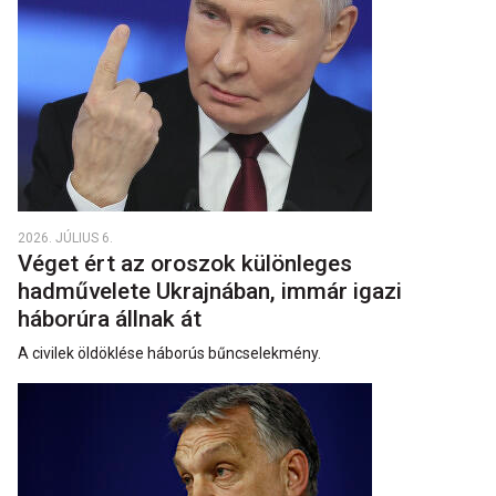
2026. JÚLIUS 6.
Véget ért az oroszok különleges
hadművelete Ukrajnában, immár igazi
háborúra állnak át
A civilek öldöklése háborús bűncselekmény.