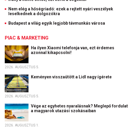
Nem elég a hőségriadó: ezek a rejtett nyári veszélyek
leselkednek a dolgozókra
Budapest a világ egyik legjobb távmunkás városa
PIAC & MARKETING
Ha ilyen Xiaomi telefonja van, ezt érdemes
azonnal kikapcsolni!
2026. AUGUSZTUS 5.
Keményen visszaütött a Lidl nagy ígérete
2026. AUGUSZTUS 5.
Vége az egyhetes nyaralásnak? Meglepő fordulat
a magyarok utazási szokásaiban
2026. AUGUSZTUS 1.