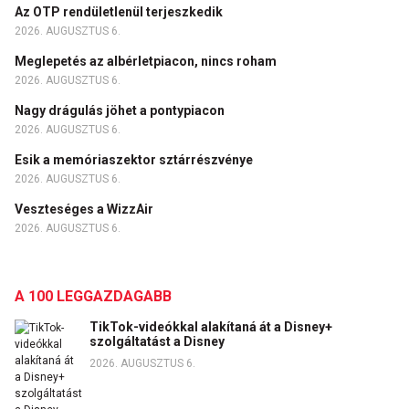
Az OTP rendületlenül terjeszkedik
2026. AUGUSZTUS 6.
Meglepetés az albérletpiacon, nincs roham
2026. AUGUSZTUS 6.
Nagy drágulás jöhet a pontypiacon
2026. AUGUSZTUS 6.
Esik a memóriaszektor sztárrészvénye
2026. AUGUSZTUS 6.
Veszteséges a WizzAir
2026. AUGUSZTUS 6.
A 100 LEGGAZDAGABB
TikTok-videókkal alakítaná át a Disney+
szolgáltatást a Disney
2026. AUGUSZTUS 6.