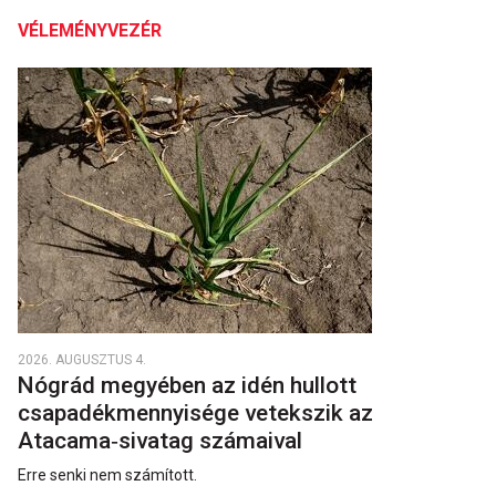
VÉLEMÉNYVEZÉR
2026. AUGUSZTUS 4.
Nógrád megyében az idén hullott
csapadékmennyisége vetekszik az
Atacama‑sivatag számaival
Erre senki nem számított.