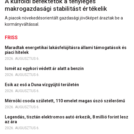
A külföldi befektetők a tényleges
makrogazdasági stabilitást értékelik
A piacok növekedésorientált gazdasági jövőképet áraztak be a
kormányváltással.
FRISS
Maradtak energetikai lakásfelújításra állami támogatások és
piaci hitelek
2026. AUGUSZTUS 6.
Ismét az egykori védett ár alatt a benzin
2026. AUGUSZTUS 6.
Esik az eső a Duna vízgyűjtő területén
2026. AUGUSZTUS 6.
Mérnöki csoda született, 110 emelet magas úszó szélerőmű
2026. AUGUSZTUS 6.
Legendás, tisztán elektromos autó érkezik, 8 millió forint lesz
az ára
2026. AUGUSZTUS 6.