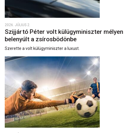
2026. JÚLIUS 2.
Szijjártó Péter volt külügyminiszter mélyen
belenyúlt a zsírosbödönbe
Szerette a volt külügyminiszter a luxust.