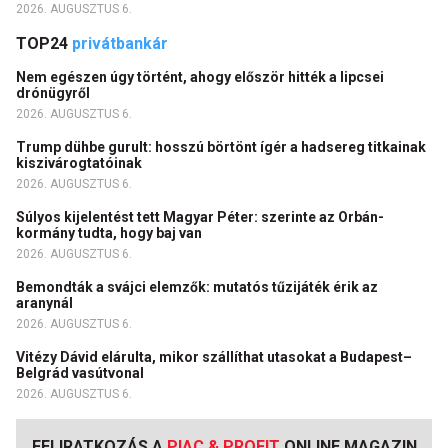
2026. AUGUSZTUS 6.
TOP24
privátbankár
Nem egészen úgy történt, ahogy először hitték a lipcsei
drónügyről
2026. AUGUSZTUS 6.
Trump dühbe gurult: hosszú börtönt ígér a hadsereg titkainak
kiszivárogtatóinak
2026. AUGUSZTUS 6.
Súlyos kijelentést tett Magyar Péter: szerinte az Orbán-
kormány tudta, hogy baj van
2026. AUGUSZTUS 6.
Bemondták a svájci elemzők: mutatós tűzijáték érik az
aranynál
2026. AUGUSZTUS 6.
Vitézy Dávid elárulta, mikor szállíthat utasokat a Budapest–
Belgrád vasútvonal
2026. AUGUSZTUS 6.
FELIRATKOZÁS A
PIAC & PROFIT
ONLINE MAGAZIN