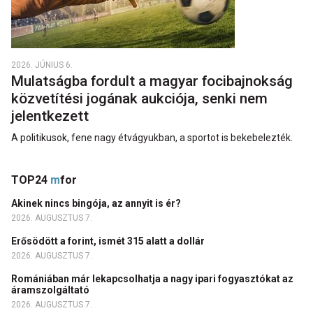
2026. JÚNIUS 6.
Mulatságba fordult a magyar focibajnokság
közvetítési jogának aukciója, senki nem
jelentkezett
A politikusok, fene nagy étvágyukban, a sportot is bekebelezték.
TOP24
m
for
Akinek nincs bingója, az annyit is ér?
2026. AUGUSZTUS 7.
Erősödött a forint, ismét 315 alatt a dollár
2026. AUGUSZTUS 7.
Romániában már lekapcsolhatja a nagy ipari fogyasztókat az
áramszolgáltató
2026. AUGUSZTUS 7.