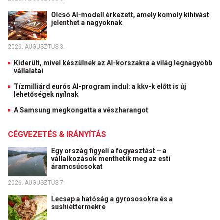
Olcsó AI-modell érkezett, amely komoly kihívást
jelenthet a nagyoknak
2026. AUGUSZTUS 3.
Kiderült, mivel készülnek az AI-korszakra a világ legnagyobb
vállalatai
Tízmilliárd eurós AI-program indul: a kkv-k előtt is új
lehetőségek nyílnak
A Samsung megkongatta a vészharangot
CÉGVEZETÉS & IRÁNYÍTÁS
Egy ország figyeli a fogyasztást – a
vállalkozások menthetik meg az esti
áramcsúcsokat
2026. AUGUSZTUS 7.
Lecsap a hatóság a gyrososokra és a
sushiéttermekre