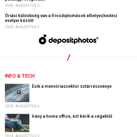
2026. AUGUSZTUS 3.
Óriási különbség van a frissdiplomások elhelyezkedési
esélyei között
2026. AUGUSZTUS 2.
INFO & TECH
Esik a memóriaszektor sztárrészvénye
2026. AUGUSZTUS 6.
Irány a home office, ezt kérik a cégektől
2026. AUGUSZTUS 3.