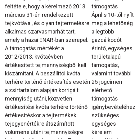
feltétele, hogy a kérelmező 2013.
támogatás
március 31-én rendelkezett
Április 10-től nyílt
tejkvótával, és olyan tejtermelésre
meg a lehetőség
alkalmas szarvasmarhát tart,
a legtöbb
amely a hazai ENAR-ban szerepel.
gazdálkodót
A támogatás mértékét a
érintő, egységes
2012/2013. kvótaévben
területalapú
értékesített tejmennyiségből kell
támogatás,
kiszámítani. A beszállítói kvóta
valamint további
terhére történő értékesítés esetén
25 jogcímen
a zsírtartalom alapján korrigált
elérhető
mennyiség utáni, közvetlen
támogatás
értékesítési kvóta terhére történő
igénybevételéhez
értékesítéskor a tejtermékek
szükséges
tejegyenértékre átszámított
egységes
volumene utáni tejmennyiségre
kérelem