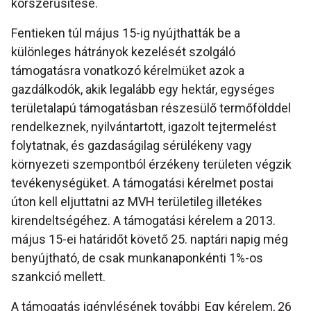
korszerűsítése.
Fentieken túl május 15-ig nyújthatták be a
különleges hátrányok kezelését szolgáló
támogatásra vonatkozó kérelmüket azok a
gazdálkodók, akik legalább egy hektár, egységes
területalapú támogatásban részesülő termőfölddel
rendelkeznek, nyilvántartott, igazolt tejtermelést
folytatnak, és gazdaságilag sérülékeny vagy
környezeti szempontból érzékeny területen végzik
tevékenységüket. A támogatási kérelmet postai
úton kell eljuttatni az MVH területileg illetékes
kirendeltségéhez. A támogatási kérelem a 2013.
május 15-ei határidőt követő 25. naptári napig még
benyújtható, de csak munkanaponkénti 1%-os
szankció mellett.
A támogatás igénylésének további
Egy kérelem, 26