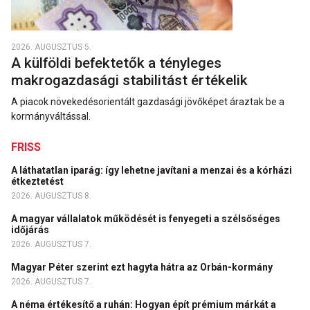
2026. AUGUSZTUS 5.
A külföldi befektetők a tényleges
makrogazdasági stabilitást értékelik
A piacok növekedésorientált gazdasági jövőképet áraztak be a
kormányváltással.
FRISS
A láthatatlan iparág: így lehetne javítani a menzai és a kórházi
étkeztetést
2026. AUGUSZTUS 8.
A magyar vállalatok működését is fenyegeti a szélsőséges
időjárás
2026. AUGUSZTUS 7.
Magyar Péter szerint ezt hagyta hátra az Orbán-kormány
2026. AUGUSZTUS 7.
A néma értékesítő a ruhán: Hogyan épít prémium márkát a