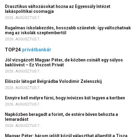
Drasztikus változásokat hozna az Egyensúly Intézet
lakáspolitikai csomagja
2026. AUGUSZTUS 7.
Rugalmas iskolakezdés, hosszabb szünetek: így változhatnak
meg az iskolák szeptembertől
2026. AUGUSZTUS 7.
TOP24
privátbankár
Jól vizsgázott Magyar Péter, de közben csinált egy súlyos
baklövést – Ez Viszont Privát
2026. AUGUSZTUS 7.
Először látogat Belgrádba Volodimir Zelenszkij
2026. AUGUSZTUS 7.
Ennyire kell mélyre fúrni, hogy ivóvizes kút legyen a kertben
2026. AUGUSZTUS 7.
Napközben beragadt a forint, de estére bőven behozta a
lemaradást
2026. AUGUSZTUS 7.
Magyar Péter: három jelölt közül választhat államfőt a Tisza