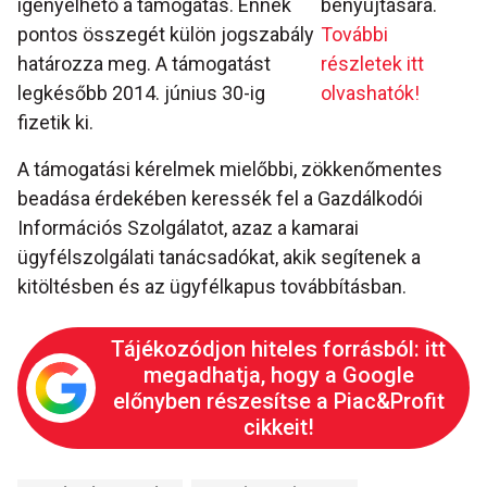
igényelhető a támogatás. Ennek
benyújtására.
pontos összegét külön jogszabály
További
határozza meg. A támogatást
részletek itt
legkésőbb 2014. június 30-ig
olvashatók!
fizetik ki.
A támogatási kérelmek mielőbbi, zökkenőmentes
beadása érdekében keressék fel a Gazdálkodói
Információs Szolgálatot, azaz a kamarai
ügyfélszolgálati tanácsadókat, akik segítenek a
kitöltésben és az ügyfélkapus továbbításban.
Tájékozódjon hiteles forrásból: itt
megadhatja, hogy a Google
előnyben részesítse a Piac&Profit
cikkeit!