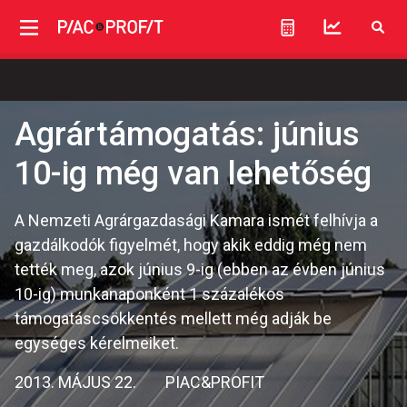
Agrártámogatás: június
10-ig még van lehetőség
A Nemzeti Agrárgazdasági Kamara ismét felhívja a
gazdálkodók figyelmét, hogy akik eddig még nem
tették meg, azok június 9-ig (ebben az évben június
10-ig) munkanaponként 1 százalékos
támogatáscsökkentés mellett még adják be
egységes kérelmeiket.
2013. MÁJUS 22.
PIAC&PROFIT