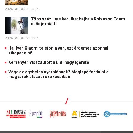
2026. AUGUSZTUS 7.
Több száz utas kerülhet bajba a Robinson Tours
csődje miatt
2026. AUGUSZTUS 7.
Ha ilyen Xiaomi telefonja van, ezt érdemes azonnal
kikapcsolni!
Keményen visszaütött a Lidl nagy ígérete
Vége az egyhetes nyaralásnak? Meglepő fordulat a
magyarok utazási szokásaiban