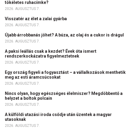
tökéletes ruhacímke?
2026. AUGUSZTUS 7.
Visszatér az élet a zalai gyárba
2026. AUGUSZTUS 7.
Újabb árrobbanás jöhet? A búza, az olaj és a cukor is drágul
2026. AUGUSZTUS 7.
A paksi leállás csak a kezdet? Évek óta ismert
rendszerkockázatra figyelmeztetnek
2026. AUGUSZTUS 7.
Egy ország figyeli a fogyasztást – a vállalkozások menthetik
meg az esti áramcsúcsokat
2026. AUGUSZTUS 7.
Nincs olyan, hogy egészséges élelmiszer? Megdöbbentő a
helyzet a boltok polcain
2026. AUGUSZTUS 7.
A külföldi utazási iroda csődje után üzentek a magyar
utasoknak
2026. AUGUSZTUS 7.