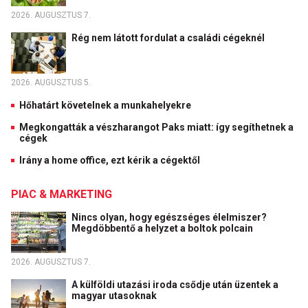
2026. AUGUSZTUS 7.
Rég nem látott fordulat a családi cégeknél
2026. AUGUSZTUS 5.
Hőhatárt követelnek a munkahelyekre
Megkongatták a vészharangot Paks miatt: így segíthetnek a
cégek
Irány a home office, ezt kérik a cégektől
PIAC & MARKETING
Nincs olyan, hogy egészséges élelmiszer?
Megdöbbentő a helyzet a boltok polcain
2026. AUGUSZTUS 7.
A külföldi utazási iroda csődje után üzentek a
magyar utasoknak