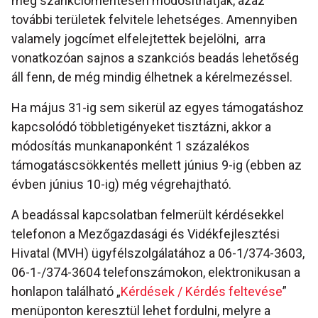
még szankciómentesen módosíthatják, azaz
további területek felvitele lehetséges. Amennyiben
valamely jogcímet elfelejtettek bejelölni, arra
vonatkozóan sajnos a szankciós beadás lehetőség
áll fenn, de még mindig élhetnek a kérelmezéssel.
Ha május 31-ig sem sikerül az egyes támogatáshoz
kapcsolódó többletigényeket tisztázni, akkor a
módosítás munkanaponként 1 százalékos
támogatáscsökkentés mellett június 9-ig (ebben az
évben június 10-ig) még végrehajtható.
A beadással kapcsolatban felmerült kérdésekkel
telefonon a Mezőgazdasági és Vidékfejlesztési
Hivatal (MVH) ügyfélszolgálatához a 06-1/374-3603,
06-1-/374-3604 telefonszámokon, elektronikusan a
honlapon található „
Kérdések / Kérdés feltevése
”
menüponton keresztül lehet fordulni, melyre a