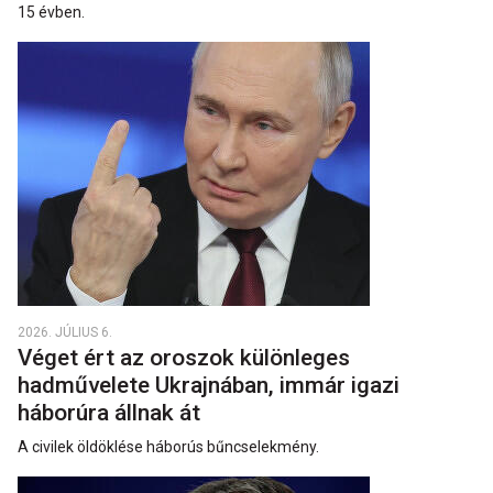
15 évben.
2026. JÚLIUS 6.
Véget ért az oroszok különleges
hadművelete Ukrajnában, immár igazi
háborúra állnak át
A civilek öldöklése háborús bűncselekmény.