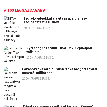
A 100 LEGGAZDAGABB
TikTok-videókkal alakítaná át a Disney+
szolgáltatást a Disney
2026. AUGUSZTUS 6.
Nyereségbe fordult Tibor Dávid építőipari
vállalata
2026. AUGUSZTUS 6.
Lakásokat vásárolt luxusbirtoka mögött a fiatal
ausztrál milliárdos
2026. AUGUSZTUS 5.
Közel negyvenezer milliárd forintnyi SpaceX-