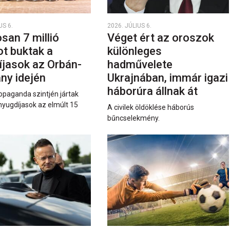
US 6.
2026. JÚLIUS 6.
san 7 millió
Véget ért az oroszok
ot buktak a
különleges
íjasok az Orbán-
hadművelete
ny idején
Ukrajnában, immár igazi
háborúra állnak át
opaganda szintjén jártak
nyugdíjasok az elmúlt 15
A civilek öldöklése háborús
bűncselekmény.