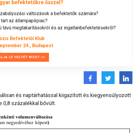
gyar befektetőkre ősszel?
szabályozási változások a befektetők számára?
tart az állampapírpiac?
távú megtakarításokról és az ingatlanbefektetésekről?
szis Befektetői Klub
zeptember 24., Budapest
ALJA LE HELYÉT MOST >>
isan és naptárhatással kiigazított és kiegyensúlyozott
 0,8 százalékkal bővült.