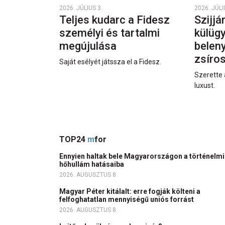
2026. JÚLIUS 3.
2026. JÚLI
Teljes kudarc a Fidesz
Szijjá
személyi és tartalmi
külüg
megújulása
beleny
zsíro
Saját esélyét játssza el a Fidesz.
Szerette 
luxust.
TOP24
m
for
Ennyien haltak bele Magyarországon a történelmi
hőhullám hatásaiba
2026. AUGUSZTUS 8.
Magyar Péter kitálalt: erre fogják költeni a
felfoghatatlan mennyiségű uniós forrást
2026. AUGUSZTUS 8.