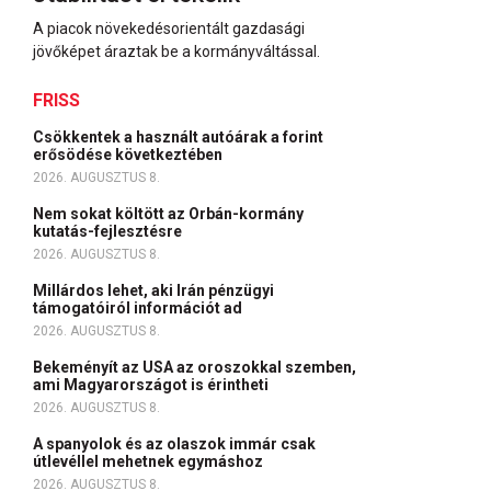
A piacok növekedésorientált gazdasági
jövőképet áraztak be a kormányváltással.
FRISS
Csökkentek a használt autóárak a forint
erősödése következtében
2026. AUGUSZTUS 8.
Nem sokat költött az Orbán-kormány
kutatás-fejlesztésre
2026. AUGUSZTUS 8.
Millárdos lehet, aki Irán pénzügyi
támogatóiról információt ad
2026. AUGUSZTUS 8.
Bekeményít az USA az oroszokkal szemben,
ami Magyarországot is érintheti
2026. AUGUSZTUS 8.
A spanyolok és az olaszok immár csak
útlevéllel mehetnek egymáshoz
2026. AUGUSZTUS 8.