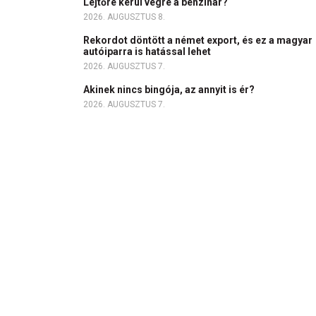
Lejtőre kerül végre a benzinár?
2026. AUGUSZTUS 8.
Rekordot döntött a német export, és ez a magyar
autóiparra is hatással lehet
2026. AUGUSZTUS 7.
Akinek nincs bingója, az annyit is ér?
2026. AUGUSZTUS 7.