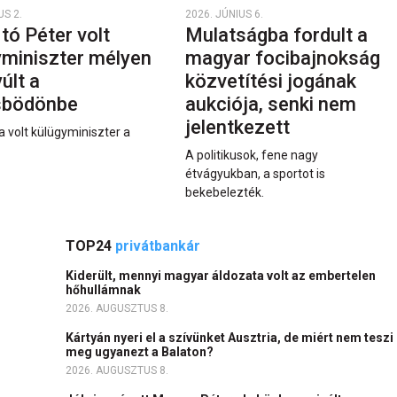
US 2.
2026. JÚNIUS 6.
rtó Péter volt
Mulatságba fordult a
yminiszter mélyen
magyar focibajnokság
últ a
közvetítési jogának
sbödönbe
aukciója, senki nem
jelentkezett
a volt külügyminiszter a
A politikusok, fene nagy
étvágyukban, a sportot is
bekebelezték.
TOP24
privátbankár
Kiderült, mennyi magyar áldozata volt az embertelen
hőhullámnak
2026. AUGUSZTUS 8.
Kártyán nyeri el a szívünket Ausztria, de miért nem teszi
meg ugyanezt a Balaton?
2026. AUGUSZTUS 8.