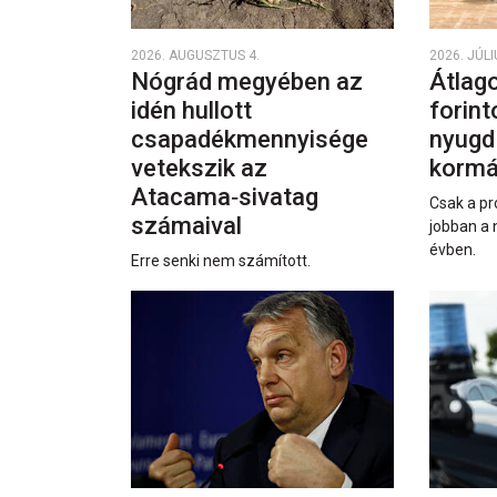
2026. AUGUSZTUS 4.
2026. JÚLI
Nógrád megyében az
Átlago
idén hullott
forint
csapadékmennyisége
nyugd
vetekszik az
kormá
Atacama‑sivatag
Csak a pr
számaival
jobban a 
évben.
Erre senki nem számított.