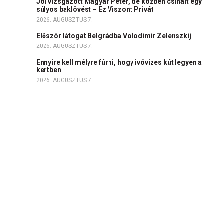
Jól vizsgázott Magyar Péter, de közben csinált egy
súlyos baklövést – Ez Viszont Privát
2026. AUGUSZTUS 7.
Először látogat Belgrádba Volodimir Zelenszkij
2026. AUGUSZTUS 7.
Ennyire kell mélyre fúrni, hogy ivóvizes kút legyen a
kertben
2026. AUGUSZTUS 7.