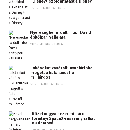
Disney+ szolgáltatást a Disney
2026. AUGUSZTUS 6.
Nyereségbe fordult Tibor Dávid
építőipari vállalata
2026. AUGUSZTUS 6.
Lakásokat vásárolt luxusbirtoka
mögött a fiatal ausztrál
milliárdos
2026. AUGUSZTUS 5.
Közel negyvenezer milliárd
forintnyi SpaceX-részvény válhat
eladhatóvá