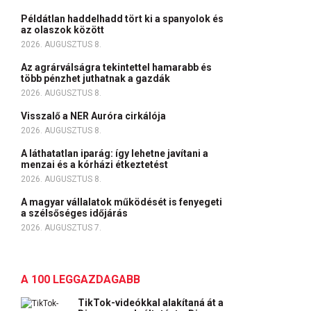
Példátlan haddelhadd tört ki a spanyolok és
az olaszok között
2026. AUGUSZTUS 8.
Az agrárválságra tekintettel hamarabb és
több pénzhet juthatnak a gazdák
2026. AUGUSZTUS 8.
Visszalő a NER Auróra cirkálója
2026. AUGUSZTUS 8.
A láthatatlan iparág: így lehetne javítani a
menzai és a kórházi étkeztetést
2026. AUGUSZTUS 8.
A magyar vállalatok működését is fenyegeti
a szélsőséges időjárás
2026. AUGUSZTUS 7.
A 100 LEGGAZDAGABB
TikTok-videókkal alakítaná át a