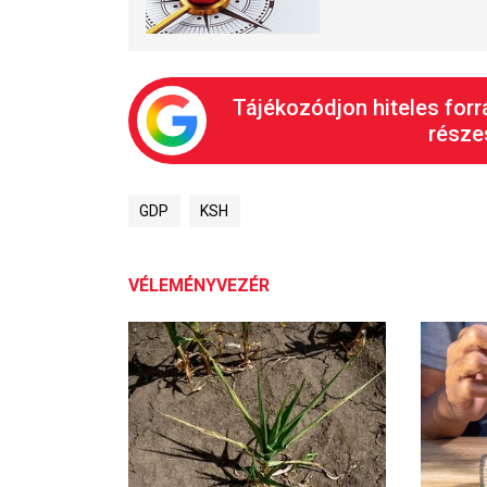
Tájékozódjon hiteles forr
részes
GDP
KSH
VÉLEMÉNYVEZÉR