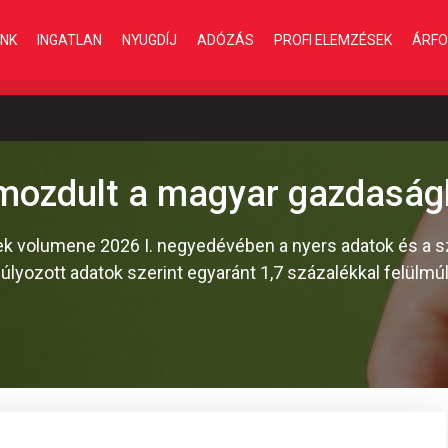
INK
INGATLAN
NYUGDÍJ
ADÓZÁS
PROFI ELEMZÉSEK
ÁRFO
mozdult a magyar gazdasá
k volumene 2026 I. negyedévében a nyers adatok és a s
súlyozott adatok szerint egyaránt 1,7 százalékkal felülmú