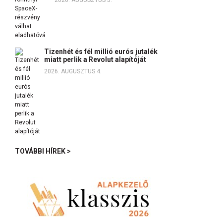
2026. AUGUSZTUS 5.
Tizenhét és fél millió eurós jutalék
miatt perlik a Revolut alapítóját
2026. AUGUSZTUS 4.
TOVÁBBI HÍREK >