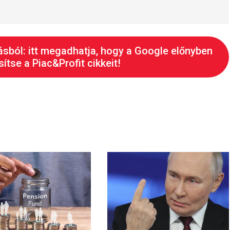
ásból: itt megadhatja, hogy a Google előnyben
ítse a Piac&Profit cikkeit!