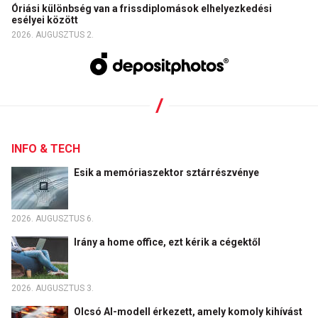
Óriási különbség van a frissdiplomások elhelyezkedési
esélyei között
2026. AUGUSZTUS 2.
INFO & TECH
Esik a memóriaszektor sztárrészvénye
2026. AUGUSZTUS 6.
Irány a home office, ezt kérik a cégektől
2026. AUGUSZTUS 3.
Olcsó AI-modell érkezett, amely komoly kihívást