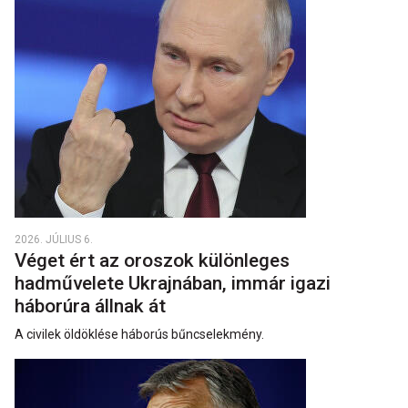
2026. JÚLIUS 6.
Véget ért az oroszok különleges
hadművelete Ukrajnában, immár igazi
háborúra állnak át
A civilek öldöklése háborús bűncselekmény.