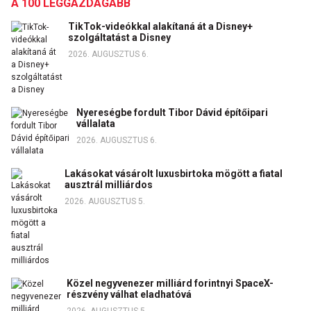
A 100 LEGGAZDAGABB
TikTok-videókkal alakítaná át a Disney+
szolgáltatást a Disney
2026. AUGUSZTUS 6.
Nyereségbe fordult Tibor Dávid építőipari
vállalata
2026. AUGUSZTUS 6.
Lakásokat vásárolt luxusbirtoka mögött a fiatal
ausztrál milliárdos
2026. AUGUSZTUS 5.
Közel negyvenezer milliárd forintnyi SpaceX-
részvény válhat eladhatóvá
2026. AUGUSZTUS 5.