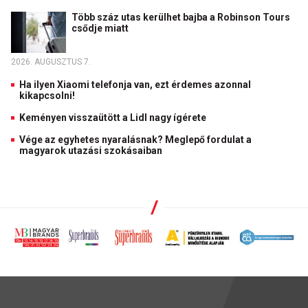
Több száz utas kerülhet bajba a Robinson Tours
csődje miatt
2026. AUGUSZTUS 7.
Ha ilyen Xiaomi telefonja van, ezt érdemes azonnal
kikapcsolni!
Keményen visszaütött a Lidl nagy ígérete
Vége az egyhetes nyaralásnak? Meglepő fordulat a
magyarok utazási szokásaiban