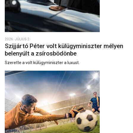
2026. JÚLIUS 2.
Szijjártó Péter volt külügyminiszter mélyen
belenyúlt a zsírosbödönbe
Szerette a volt külügyminiszter a luxust.