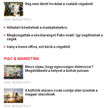
Rég nem látott fordulat a családi cégeknél
2026. AUGUSZTUS 5.
Hőhatárt követelnek a munkahelyekre
Megkongatták a vészharangot Paks miatt: így segíthetnek a
cégek
Irány a home office, ezt kérik a cégektől
PIAC & MARKETING
Nincs olyan, hogy egészséges élelmiszer?
Megdöbbentő a helyzet a boltok polcain
2026. AUGUSZTUS 7.
A külföldi utazási iroda csődje után üzentek a
magyar utasoknak
2026. AUGUSZTUS 7.