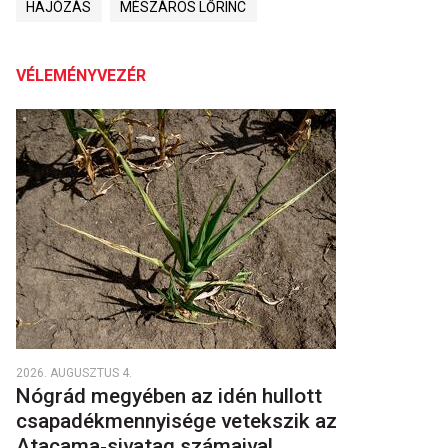
HAJÓZÁS
MÉSZÁROS LŐRINC
VÉLEMÉNYVEZÉR
2026. AUGUSZTUS 4.
Nógrád megyében az idén hullott
csapadékmennyisége vetekszik az
Atacama‑sivatag számaival