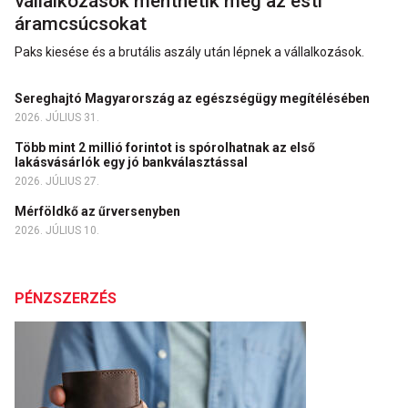
vállalkozások menthetik meg az esti
áramcsúcsokat
Paks kiesése és a brutális aszály után lépnek a vállalkozások.
Sereghajtó Magyarország az egészségügy megítélésében
2026. JÚLIUS 31.
Több mint 2 millió forintot is spórolhatnak az első
lakásvásárlók egy jó bankválasztással
2026. JÚLIUS 27.
Mérföldkő az űrversenyben
2026. JÚLIUS 10.
PÉNZSZERZÉS