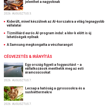
jelenthet a nagyoknak
2026. AUGUSZTUS 3.
Kiderült, mivel készülnek az AI-korszakra a világ legnagyobb
vállalatai
Tízmilliárd eurós AI-program indul: a kkv-k előtt is új
lehetőségek nyílnak
A Samsung megkongatta a vészharangot
CÉGVEZETÉS & IRÁNYÍTÁS
Egy ország figyeli a fogyasztást – a
vállalkozások menthetik meg az esti
áramcsúcsokat
2026. AUGUSZTUS 7.
Lecsap a hatóság a gyrososokra és a
sushiéttermekre
2026. AUGUSZTUS 7.