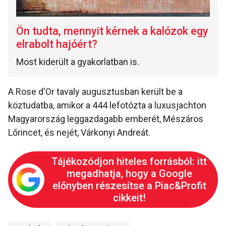
Ön tudta, mennyit kérnek a kalózok egy
elrabolt hajóért?
Most kiderült a gyakorlatban is.
A Rose d'Or tavaly augusztusban került be a
köztudatba, amikor a 444 lefotózta a luxusjachton
Magyarország leggazdagabb emberét, Mészáros
Lőrincet, és nejét, Várkonyi Andreát.
Tájékozódjon hiteles forrásból: itt
megadhatja, hogy a Google
előnyben részesítse a Piac&Profit
cikkeit!