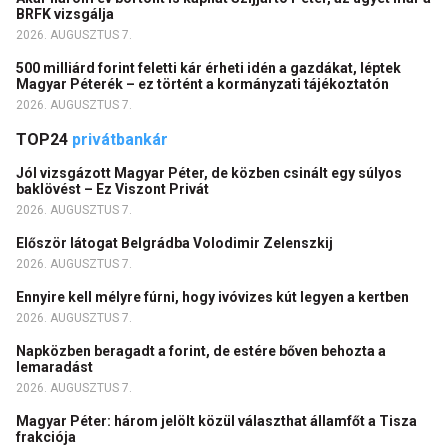
BRFK vizsgálja
2026. AUGUSZTUS 7.
500 milliárd forint feletti kár érheti idén a gazdákat, léptek
Magyar Péterék – ez történt a kormányzati tájékoztatón
2026. AUGUSZTUS 7.
TOP24
privátbankár
Jól vizsgázott Magyar Péter, de közben csinált egy súlyos
baklövést – Ez Viszont Privát
2026. AUGUSZTUS 7.
Először látogat Belgrádba Volodimir Zelenszkij
2026. AUGUSZTUS 7.
Ennyire kell mélyre fúrni, hogy ivóvizes kút legyen a kertben
2026. AUGUSZTUS 7.
Napközben beragadt a forint, de estére bőven behozta a
lemaradást
2026. AUGUSZTUS 7.
Magyar Péter: három jelölt közül választhat államfőt a Tisza
frakciója