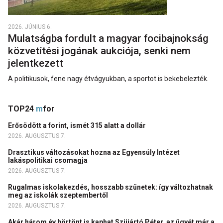
2026. JÚNIUS 6.
Mulatságba fordult a magyar focibajnokság
közvetítési jogának aukciója, senki nem
jelentkezett
A politikusok, fene nagy étvágyukban, a sportot is bekebelezték.
TOP24
m
for
Erősödött a forint, ismét 315 alatt a dollár
2026. AUGUSZTUS 7.
Drasztikus változásokat hozna az Egyensúly Intézet
lakáspolitikai csomagja
2026. AUGUSZTUS 7.
Rugalmas iskolakezdés, hosszabb szünetek: így változhatnak
meg az iskolák szeptembertől
2026. AUGUSZTUS 7.
Akár három év börtönt is kaphat Szijjártó Péter, az ügyét már a