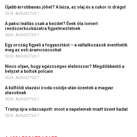
Újabb árrobbanás jöhet? A búza, az olaj és a cukor is drágul
2026. AUGUSZTUS 7.
A paksi leállás csak a kezdet? Évek óta ismert
rendszerkockázatra figyelmeztetnek
2026. AUGUSZTUS 7.
Egy ország figyeli a fogyasztást – a vállalkozások menthetik
meg az esti áramcsúcsokat
2026. AUGUSZTUS 7.
Nincs olyan, hogy egészséges élelmiszer? Megdöbbentő a
helyzet a boltok polcain
2026. AUGUSZTUS 7.
A külföldi utazási iroda csődje után üzentek a magyar
utasoknak
2026. AUGUSZTUS 7.
Trump újra odacsapott: most a napelemek miatt üzent hadat
2026. AUGUSZTUS 7.