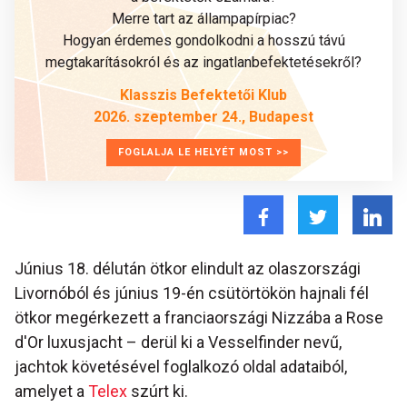
Merre tart az állampapírpiac?
Hogyan érdemes gondolkodni a hosszú távú
megtakarításokról és az ingatlanbefektetésekről?
Klasszis Befektetői Klub
2026. szeptember 24., Budapest
FOGLALJA LE HELYÉT MOST >>
Június 18. délután ötkor elindult az olaszországi
Livornóból és június 19-én csütörtökön hajnali fél
ötkor megérkezett a franciaországi Nizzába a Rose
d'Or luxusjacht – derül ki a Vesselfinder nevű,
jachtok követésével foglalkozó oldal adataiból,
amelyet a
Telex
szúrt ki.